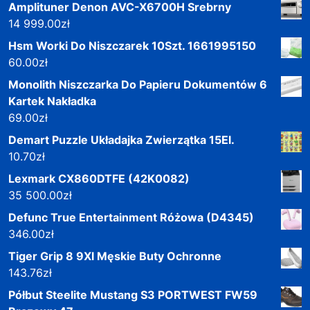
Amplituner Denon AVC-X6700H Srebrny
14 999.00
zł
Hsm Worki Do Niszczarek 10Szt. 1661995150
60.00
zł
Monolith Niszczarka Do Papieru Dokumentów 6
Kartek Nakładka
69.00
zł
Demart Puzzle Układajka Zwierzątka 15El.
10.70
zł
Lexmark CX860DTFE (42K0082)
35 500.00
zł
Defunc True Entertainment Różowa (D4345)
346.00
zł
Tiger Grip 8 9Xl Męskie Buty Ochronne
143.76
zł
Półbut Steelite Mustang S3 PORTWEST FW59