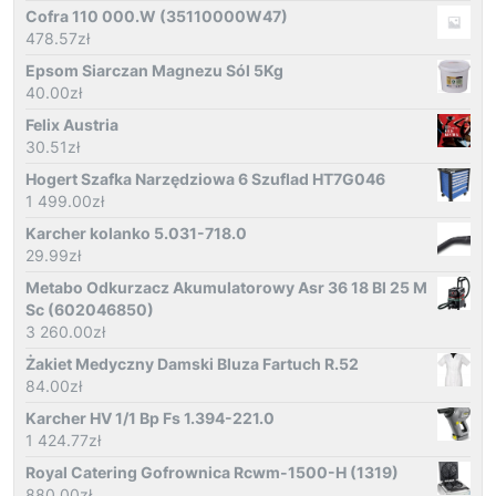
Cofra 110 000.W (35110000W47)
478.57
zł
Epsom Siarczan Magnezu Sól 5Kg
40.00
zł
Felix Austria
30.51
zł
Hogert Szafka Narzędziowa 6 Szuflad HT7G046
1 499.00
zł
Karcher kolanko 5.031-718.0
29.99
zł
Metabo Odkurzacz Akumulatorowy Asr 36 18 Bl 25 M
Sc (602046850)
3 260.00
zł
Żakiet Medyczny Damski Bluza Fartuch R.52
84.00
zł
Karcher HV 1/1 Bp Fs 1.394-221.0
1 424.77
zł
Royal Catering Gofrownica Rcwm-1500-H (1319)
880.00
zł