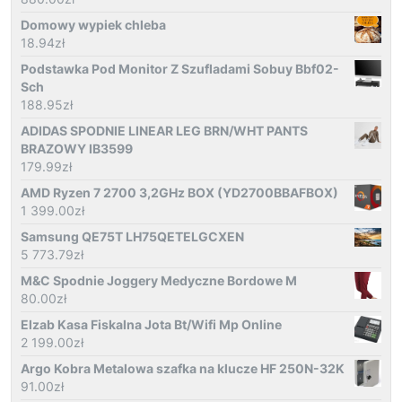
Domowy wypiek chleba
18.94
zł
Podstawka Pod Monitor Z Szufladami Sobuy Bbf02-
Sch
188.95
zł
ADIDAS SPODNIE LINEAR LEG BRN/WHT PANTS
BRAZOWY IB3599
179.99
zł
AMD Ryzen 7 2700 3,2GHz BOX (YD2700BBAFBOX)
1 399.00
zł
Samsung QE75T LH75QETELGCXEN
5 773.79
zł
M&C Spodnie Joggery Medyczne Bordowe M
80.00
zł
Elzab Kasa Fiskalna Jota Bt/Wifi Mp Online
2 199.00
zł
Argo Kobra Metalowa szafka na klucze HF 250N-32K
91.00
zł