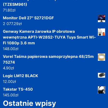
(TZESM961)
71.80
zł
Monitor Dell 27" S2721DGF
2 077.29
zł
Genway Kamera żarowka IP obrotowa
wewnętrzna APTI-W28S2-TUYA Tuya Smart Wi-
Fi 1080p 3.6 mm
148.00
zł
Vorel Taśma papierowa samoprzylepna 48/25m
75274
4.90
zł
Logic LM12 BLACK
12.00
zł
Takstar TS-450
145.00
zł
Ostatnie wpisy