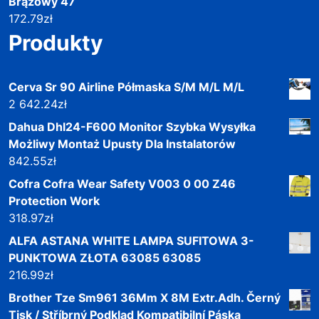
Brązowy 47
172.79
zł
Produkty
Cerva Sr 90 Airline Półmaska S/M M/L M/L
2 642.24
zł
Dahua Dhl24-F600 Monitor Szybka Wysyłka
Możliwy Montaż Upusty Dla Instalatorów
842.55
zł
Cofra Cofra Wear Safety V003 0 00 Z46
Protection Work
318.97
zł
ALFA ASTANA WHITE LAMPA SUFITOWA 3-
PUNKTOWA ZŁOTA 63085 63085
216.99
zł
Brother Tze Sm961 36Mm X 8M Extr.Adh. Černý
Tisk / Stříbrný Podklad Kompatibilní Páska