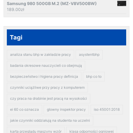
Samsung 980 500GB M.2 (MZ-V8V500BW)
189.00
zł
Tagi
analiza stanu bhp w zakładzie pracy
asystentbhp
badania okresowe nauczycieli co obejmują
bezpieczeństwo i higiena pracy definicja
bhp co to
czynniki uciążliwe przy pracy z komputerem
czy praca na drabinie jest pracą na wysokości
ei 60 co oznacza
glowny inspektor pracy
iso 45001:2018
jakie czynniki oddziałują na studenta na uczelni
karta przeglądu maszyny wzór
klasa odporności ogniowej