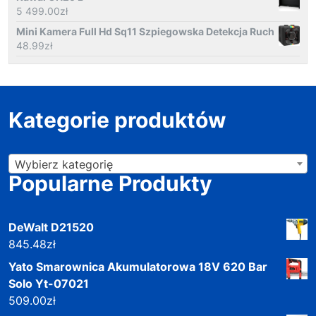
5 499.00
zł
Mini Kamera Full Hd Sq11 Szpiegowska Detekcja Ruch
48.99
zł
Kategorie produktów
Wybierz kategorię
Popularne Produkty
DeWalt D21520
845.48
zł
Yato Smarownica Akumulatorowa 18V 620 Bar
Solo Yt-07021
509.00
zł