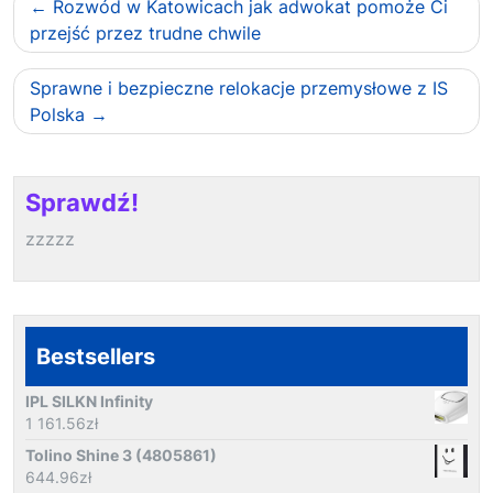
Nawigacja
Rozwód w Katowicach jak adwokat pomoże Ci
wpisu
przejść przez trudne chwile
Sprawne i bezpieczne relokacje przemysłowe z IS
Polska
Sprawdź!
zzzzz
Bestsellers
IPL SILKN Infinity
1 161.56
zł
Tolino Shine 3 (4805861)
644.96
zł