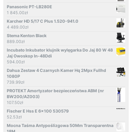
Panasonic PT-LB280E
1 845.00
zł
Karcher HD 5/17 C Plus 1.520-941.0
4 489.00
zł
Stema Kenton Black
889.00
zł
Incubato Inkubator klujnik wylęgarka Do Jaj 80 W 48
Jaj Owoskop In-48Ddi
594.00
zł
Dahua Zestaw 4 Czarnych Kamer Hq 2Mpx Fullhd
1080P
739.99
zł
PROTEKT Amortyzator bezpieczeństwa ABM (nr
BW200/AZ003)
107.50
zł
Fischer E Hss E 6x100 530579
52.53
zł
Mocna Taśma Antypoślizgowa 50Mm Transparentna
18M