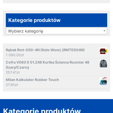
Kategorie produktów
Wybierz kategorię
Rębak Rmt-050-4N (Koło Wom) (RMT0504N)
1 090.00
zł
Cofra V063 0 01.Z48 Kurtka Ścienna Rozmiar 48
Szary/Czarny
257.41
zł
Milan Kalkulator Rubber Touch
27.90
zł
Kategorie produktów