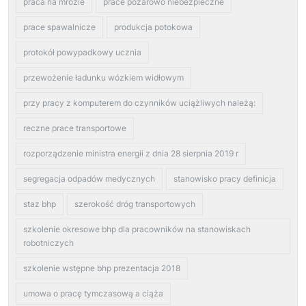
praca na mrozie
prace pożarowo niebezpieczne
prace spawalnicze
produkcja potokowa
protokół powypadkowy ucznia
przewożenie ładunku wózkiem widłowym
przy pracy z komputerem do czynników uciążliwych należą:
reczne prace transportowe
rozporządzenie ministra energii z dnia 28 sierpnia 2019 r
segregacja odpadów medycznych
stanowisko pracy definicja
staz bhp
szerokość dróg transportowych
szkolenie okresowe bhp dla pracowników na stanowiskach
robotniczych
szkolenie wstępne bhp prezentacja 2018
umowa o pracę tymczasową a ciąża