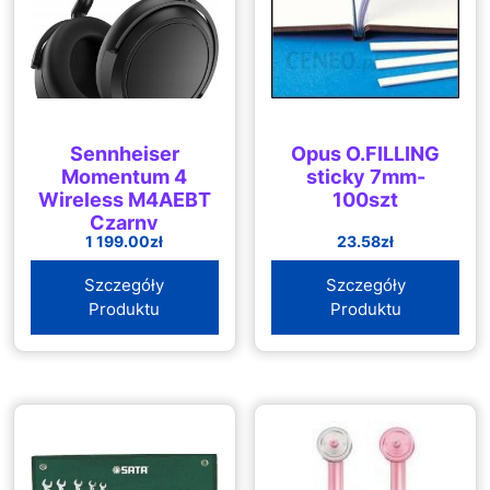
Sennheiser
Opus O.FILLING
Momentum 4
sticky 7mm-
Wireless M4AEBT
100szt
Czarny
1 199.00
zł
23.58
zł
Szczegóły
Szczegóły
Produktu
Produktu