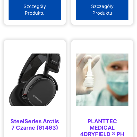
Szczegóły
Szczegóły
Produktu
Produktu
SteelSeries Arctis
PLANTTEC
7 Czarne (61463)
MEDICAL
4DRYFIELD ® PH