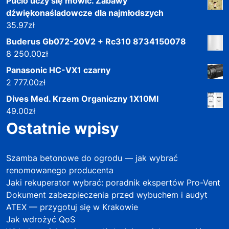
Pucio uczy się mówić. Zabawy
dźwiękonaśladowcze dla najmłodszych
35.97
zł
Buderus Gb072-20V2 + Rc310 8734150078
8 250.00
zł
Panasonic HC-VX1 czarny
2 777.00
zł
Dives Med. Krzem Organiczny 1X10Ml
49.00
zł
Ostatnie wpisy
Szamba betonowe do ogrodu — jak wybrać
renomowanego producenta
Jaki rekuperator wybrać: poradnik ekspertów Pro-Vent
Dokument zabezpieczenia przed wybuchem i audyt
ATEX — przygotuj się w Krakowie
Jak wdrożyć QoS