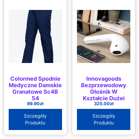
Colormed Spodnie
Innovagoods
Medyczne Damskie
Bezprzewodowy
Granatowe Sc4B
Głośnik W
54
Kształcie Dużej
99.90
zł
325.00
zł
Słuchawki Funsker
Szczegóły
Szczegóły
Produktu
Produktu