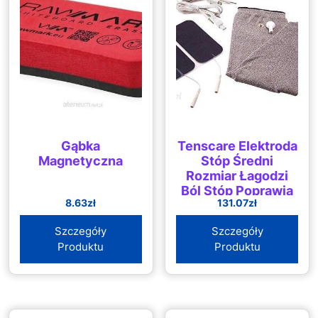
Gąbka
Tenscare Elektroda
Magnetyczna
Stóp Średni
Rozmiar Łagodzi
Ból Stóp Poprawia
8.63
zł
131.07
zł
Krążenie Krwi I
Ruchliwość
Szczegóły
Szczegóły
(Zastosowanie Z
Produktu
Produktu
Urządzeniem Tens)