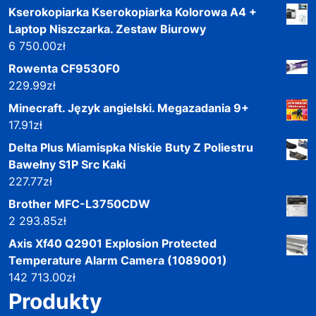
Kserokopiarka Kserokopiarka Kolorowa A4 +
Laptop Niszczarka. Zestaw Biurowy
6 750.00
zł
Rowenta CF9530F0
229.99
zł
Minecraft. Język angielski. Megazadania 9+
17.91
zł
Delta Plus Miamispka Niskie Buty Z Poliestru
Bawełny S1P Src Kaki
227.77
zł
Brother MFC-L3750CDW
2 293.85
zł
Axis Xf40 Q2901 Explosion Protected
Temperature Alarm Camera (1089001)
142 713.00
zł
Produkty