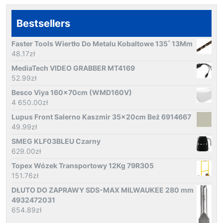
Bestsellers
Faster Tools Wiertło Do Metalu Kobaltowe 135˚ 13Mm
48.17
zł
MediaTech VIDEO GRABBER MT4169
52.99
zł
Besco Viya 160x70cm (WMD160V)
4 650.00
zł
Lupus Front Salerno Kaszmir 35x20cm Beż 6914667
49.99
zł
SMEG KLF03BLEU Czarny
629.00
zł
Topex Wózek Transportowy 12Kg 79R305
151.76
zł
DŁUTO DO ZAPRAWY SDS-MAX MILWAUKEE 280 mm
4932472031
654.89
zł