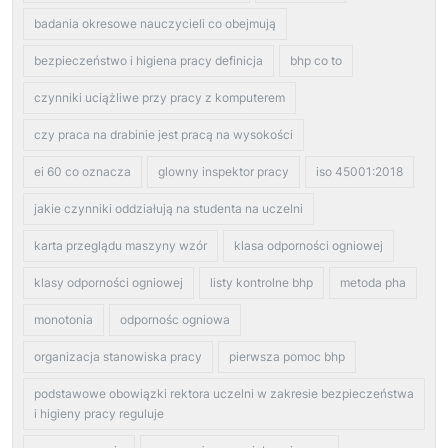
badania okresowe nauczycieli co obejmują
bezpieczeństwo i higiena pracy definicja
bhp co to
czynniki uciążliwe przy pracy z komputerem
czy praca na drabinie jest pracą na wysokości
ei 60 co oznacza
glowny inspektor pracy
iso 45001:2018
jakie czynniki oddziałują na studenta na uczelni
karta przeglądu maszyny wzór
klasa odporności ogniowej
klasy odporności ogniowej
listy kontrolne bhp
metoda pha
monotonia
odpornośc ogniowa
organizacja stanowiska pracy
pierwsza pomoc bhp
podstawowe obowiązki rektora uczelni w zakresie bezpieczeństwa
i higieny pracy reguluje