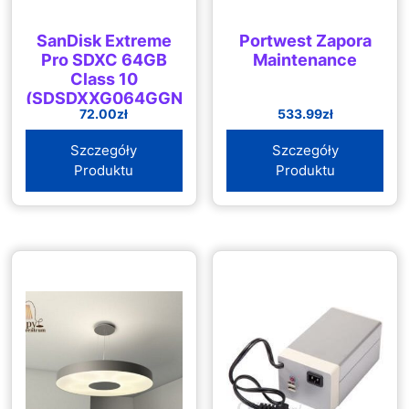
SanDisk Extreme
Portwest Zapora
Pro SDXC 64GB
Maintenance
Class 10
(SDSDXXG064GGN4IN)
72.00
zł
533.99
zł
Szczegóły
Szczegóły
Produktu
Produktu