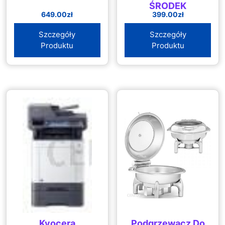
ŚRODEK
649.00
zł
399.00
zł
HEMOSTATYCZNY
I PROFLAKTYKA
Szczegóły
Szczegóły
PRZECIWZROSTOWA
Produktu
Produktu
W JEDNYM
Kyocera
Podgrzewacz Do