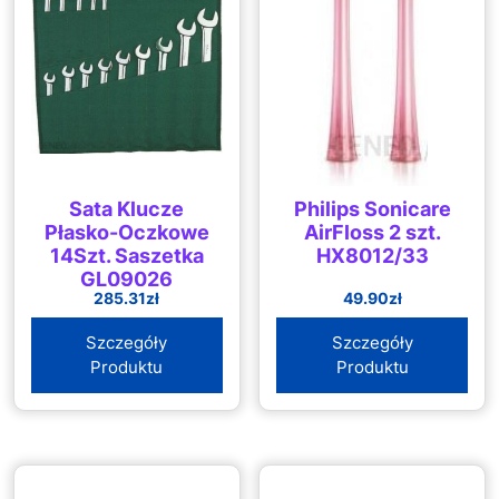
Sata Klucze
Philips Sonicare
Płasko-Oczkowe
AirFloss 2 szt.
14Szt. Saszetka
HX8012/33
GL09026
285.31
zł
49.90
zł
Szczegóły
Szczegóły
Produktu
Produktu