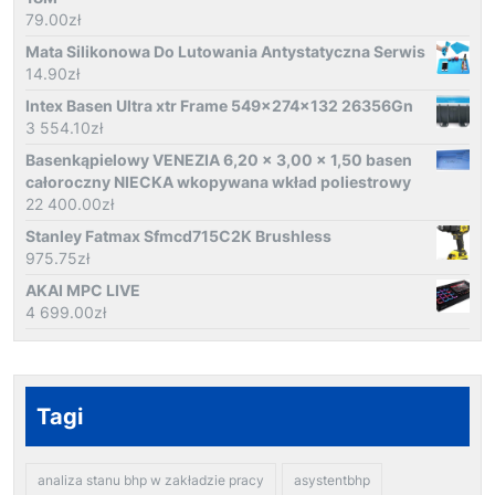
79.00
zł
Mata Silikonowa Do Lutowania Antystatyczna Serwis
14.90
zł
Intex Basen Ultra xtr Frame 549x274x132 26356Gn
3 554.10
zł
Basenkąpielowy VENEZIA 6,20 x 3,00 x 1,50 basen
całoroczny NIECKA wkopywana wkład poliestrowy
22 400.00
zł
Stanley Fatmax Sfmcd715C2K Brushless
975.75
zł
AKAI MPC LIVE
4 699.00
zł
Tagi
analiza stanu bhp w zakładzie pracy
asystentbhp