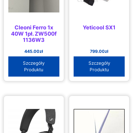
Cleoni Ferro 1x
Yeticool SX1
40W 1pł. ZW500f
1136W3
445.00
zł
799.00
zł
Szczegóły
Szczegóły
Produktu
Produktu