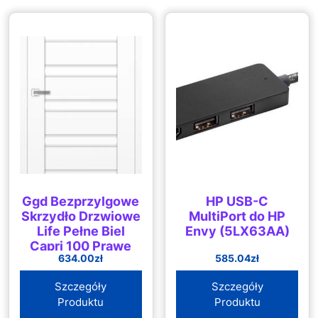
Ggd Bezprzylgowe
HP USB-C
Skrzydło Drzwiowe
MultiPort do HP
Life Pełne Biel
Envy (5LX63AA)
Capri 100 Prawe
634.00
zł
585.04
zł
18539V
Szczegóły
Szczegóły
Produktu
Produktu