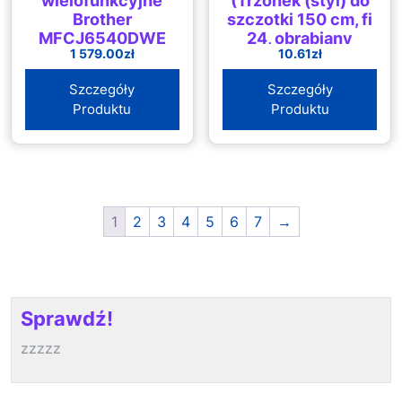
wielofunkcyjne
(Trzonek (styl) do
Brother
szczotki 150 cm, fi
MFCJ6540DWE
24, obrabiany
1 579.00
zł
10.61
zł
mechanicznie)
Szczegóły
Szczegóły
Produktu
Produktu
1
2
3
4
5
6
7
→
Sprawdź!
zzzzz