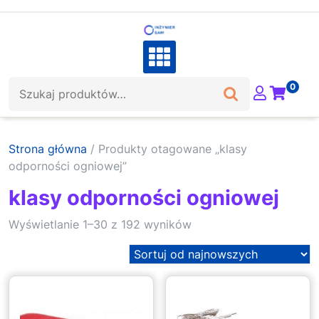
Skip
to
content
Szukaj:
0
Strona główna
/ Produkty otagowane „klasy
odporności ogniowej”
klasy odporności ogniowej
Sorted
Wyświetlanie 1–30 z 192 wyników
by
latest