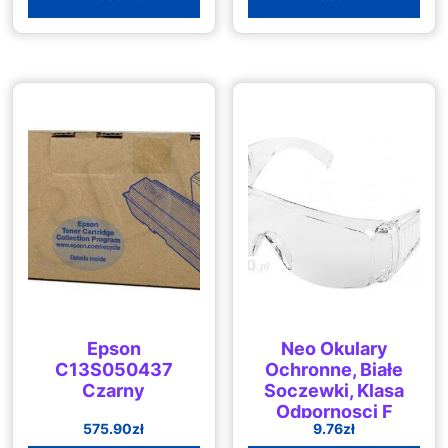
Epson
Neo Okulary
C13S050437
Ochronne, Białe
Czarny
Soczewki, Klasa
Odpornosci F
575.90
zł
9.76
zł