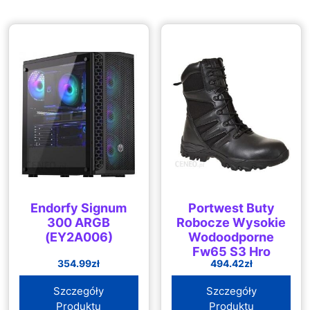
Endorfy Signum
Portwest Buty
300 ARGB
Robocze Wysokie
(EY2A006)
Wodoodporne
Fw65 S3 Hro
354.99
zł
494.42
zł
(Fw65Bkr39)
Szczegóły
Szczegóły
Produktu
Produktu