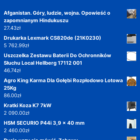
Afganistan. Góry, ludzie, wojna. Opowieść o
zapomnianym Hindukuszu
27.43
zł
Drukarka Lexmark CS820de (21K0230)
5 762.99
zł
Uszczelka Zestawu Baterii Do Ochronników
Słuchu Local Hellberg 17112 001
46.74
zł
Agro King Karma Dla Gołębi Rozpłodowo Lotowa
25Kg
86.00
zł
Kratki Koza K7 7kW
2 090.00
zł
HSM SECURIO P44i 3,9 x 40 mm
2 460.00
zł