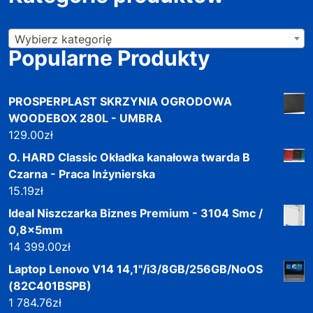
Wybierz kategorię
Popularne Produkty
PROSPERPLAST SKRZYNIA OGRODOWA
WOODEBOX 280L - UMBRA
129.00
zł
O. HARD Classic Okładka kanałowa twarda B
Czarna - Praca Inżynierska
15.19
zł
Ideal Niszczarka Biznes Premium - 3104 Smc /
0,8x5mm
14 399.00
zł
Laptop Lenovo V14 14,1"/i3/8GB/256GB/NoOS
(82C401BSPB)
1 784.76
zł