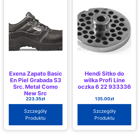
Exena Zapato Basic
Hendi Sitko do
En Piel Grabada S3
wilka Profi Line
Src. Metal Como
oczka 6 22 933336
New Src
223.35
zł
135.00
zł
Szczegóły
Szczegóły
Produktu
Produktu