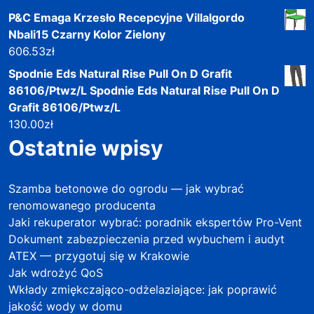
P&C Emaga Krzesło Recepcyjne Villalgordo
Nbali15 Czarny Kolor Zielony
606.53
zł
Spodnie Eds Natural Rise Pull On D Grafit
86106/Ptwz/L Spodnie Eds Natural Rise Pull On D
Grafit 86106/Ptwz/L
130.00
zł
Ostatnie wpisy
Szamba betonowe do ogrodu — jak wybrać
renomowanego producenta
Jaki rekuperator wybrać: poradnik ekspertów Pro-Vent
Dokument zabezpieczenia przed wybuchem i audyt
ATEX — przygotuj się w Krakowie
Jak wdrożyć QoS
Wkłady zmiękczająco-odżelaziające: jak poprawić
jakość wody w domu