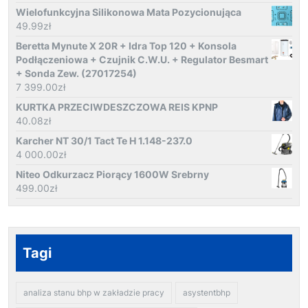
Wielofunkcyjna Silikonowa Mata Pozycionująca
49.99
zł
Beretta Mynute X 20R + Idra Top 120 + Konsola
Podłączeniowa + Czujnik C.W.U. + Regulator Besmart
+ Sonda Zew. (27017254)
7 399.00
zł
KURTKA PRZECIWDESZCZOWA REIS KPNP
40.08
zł
Karcher NT 30/1 Tact Te H 1.148-237.0
4 000.00
zł
Niteo Odkurzacz Piorący 1600W Srebrny
499.00
zł
Tagi
analiza stanu bhp w zakładzie pracy
asystentbhp