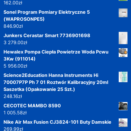
162.00
zł
Sonel Program Pomiary Elektryczne 5
(WAPROSONPE5)
846.90
zł
Junkers Cerastar Smart 7736901698
3 279.00
zł
Hewalex Pompa Ciepła Powietrze Woda Pcwu
3Kw (911014)
5 956.00
zł
Science2Education Hanna Instruments Hi
70007P7P Ph 7 01 Roztwór Kalibracyjny 20ml
Saszetka (Opakowanie 25 Szt.)
248.16
zł
CECOTEC MAMBO 8590
1 005.58
zł
Nike Air Max Fusion CJ3824-101 Buty Damskie
269.99
zł