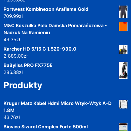
Portwest Kombinezon Araflame Gold
709.99
zł
M&C Koszulka Polo Damska Pomarańczowa -
Nadruk Na Ramieniu
49.35
zł
Karcher HD 5/15 C 1.520-930.0
2 889.00
zł
BaByliss PRO FX775E
286.38
zł
Produkty
Kruger Matz Kabel Hdmi Micro Wtyk-Wtyk A-D
1.8M
43.76
zł
Biovico Sizarol Complex Forte 500ml