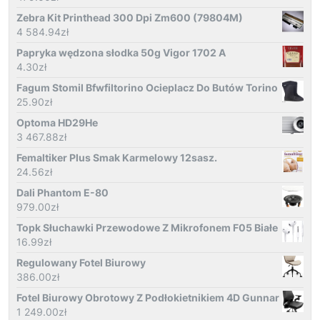
Zebra Kit Printhead 300 Dpi Zm600 (79804M)
4 584.94
zł
Papryka wędzona słodka 50g Vigor 1702 A
4.30
zł
Fagum Stomil Bfwfiltorino Ocieplacz Do Butów Torino
25.90
zł
Optoma HD29He
3 467.88
zł
Femaltiker Plus Smak Karmelowy 12sasz.
24.56
zł
Dali Phantom E-80
979.00
zł
Topk Słuchawki Przewodowe Z Mikrofonem F05 Białe
16.99
zł
Regulowany Fotel Biurowy
386.00
zł
Fotel Biurowy Obrotowy Z Podłokietnikiem 4D Gunnar
1 249.00
zł