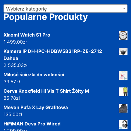
Wybierz kategorię
Popularne Produkty
Xiaomi Watch S1 Pro
1 499.00
zł
Kamera IP DH-IPC-HDBW5831RP-ZE-2712
Dahua
2 535.03
zł
Miłość ścieżki do wolności
39.57
zł
Cerva Knoxfield Hi Vis T Shirt Żółty M
85.78
zł
Meven Pufa X Lay Grafitowa
135.00
zł
HiFiMAN Deva Pro Wired
1 299.00
zł