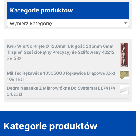
Kategorie produktów
Wybierz kategorię
Kwb Wiertło Kręte Ø 12,0mm Długość 235mm 6mm
Trzpień Sześciokątny Precyzyjnie Szlifowany 42212
39.58
zł
Mil Tec Rękawica 18535000 Rękawice Brązowe Xxxl
109.16
zł
Dedra Nasadka Z Mikrowłókna Do Systemat EL74174
24.29
zł
Kategorie produktów