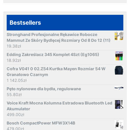
Bestsellers
Stronghand Profesjonalne Rękawice Robocze
Mammut Ze Skóry Bydlęcej Rozmiary Od 8 Do 12 (11)
19.38
zł
Edding Zakreślacz 345 Komplet 4Szt (Eg1065)
18.92
zł
Cofra V041 0 02.Z54 Kurtka Mayen Rozmiar 54 W
Granatowo Czarnym
1 142.05
zł
Pęto nylonowe dla bydła, regulowane
55.80
zł
Voice Kraft Mocna Kolumna Estradowa Bluetooth Led
Akumulator
499.00
zł
Bosch CompactPower MFW3X14B
479.00
zł