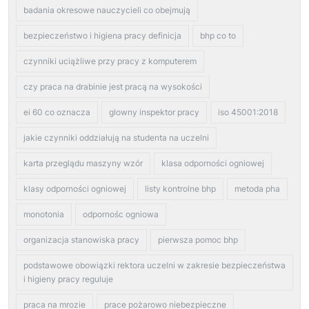
badania okresowe nauczycieli co obejmują
bezpieczeństwo i higiena pracy definicja
bhp co to
czynniki uciążliwe przy pracy z komputerem
czy praca na drabinie jest pracą na wysokości
ei 60 co oznacza
glowny inspektor pracy
iso 45001:2018
jakie czynniki oddziałują na studenta na uczelni
karta przeglądu maszyny wzór
klasa odporności ogniowej
klasy odporności ogniowej
listy kontrolne bhp
metoda pha
monotonia
odpornośc ogniowa
organizacja stanowiska pracy
pierwsza pomoc bhp
podstawowe obowiązki rektora uczelni w zakresie bezpieczeństwa
i higieny pracy reguluje
praca na mrozie
prace pożarowo niebezpieczne