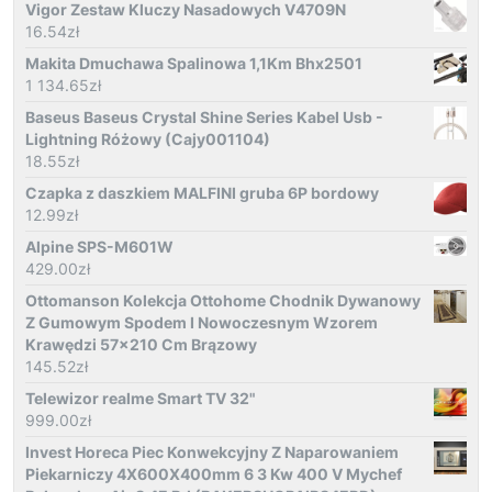
Vigor Zestaw Kluczy Nasadowych V4709N
16.54
zł
Makita Dmuchawa Spalinowa 1,1Km Bhx2501
1 134.65
zł
Baseus Baseus Crystal Shine Series Kabel Usb -
Lightning Różowy (Cajy001104)
18.55
zł
Czapka z daszkiem MALFINI gruba 6P bordowy
12.99
zł
Alpine SPS-M601W
429.00
zł
Ottomanson Kolekcja Ottohome Chodnik Dywanowy
Z Gumowym Spodem I Nowoczesnym Wzorem
Krawędzi 57x210 Cm Brązowy
145.52
zł
Telewizor realme Smart TV 32"
999.00
zł
Invest Horeca Piec Konwekcyjny Z Naparowaniem
Piekarniczy 4X600X400mm 6 3 Kw 400 V Mychef