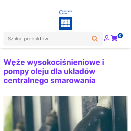
Skip
to
content
Szukaj:
0
Węże wysokociśnieniowe i
pompy oleju dla układów
centralnego smarowania