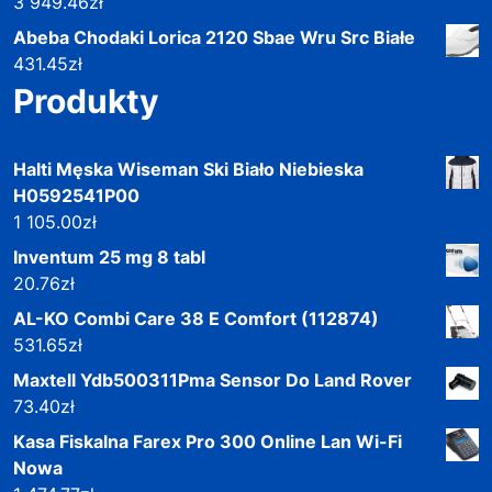
3 949.46
zł
Abeba Chodaki Lorica 2120 Sbae Wru Src Białe
431.45
zł
Produkty
Halti Męska Wiseman Ski Biało Niebieska
H0592541P00
1 105.00
zł
Inventum 25 mg 8 tabl
20.76
zł
AL-KO Combi Care 38 E Comfort (112874)
531.65
zł
Maxtell Ydb500311Pma Sensor Do Land Rover
73.40
zł
Kasa Fiskalna Farex Pro 300 Online Lan Wi-Fi
Nowa