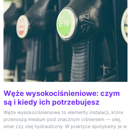
Węże wysokociśnieniowe: czym
są i kiedy ich potrzebujesz
Węże wysokociśnieniowe to elementy instalacji, które
przenoszą medium pod znacznym ciśnieniem — olej,
smar czy olej hydrauliczny. W praktyce spotykamy je w