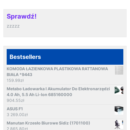
Sprawdź!
zzzzz
Bestsellers
KOMODA ŁAZIENKOWA PLASTIKOWA RATTANOWA
BIAŁA *9443
159.99
zł
Metabo Ładowarka I Akumulator Do Elektronarzędzi
4.0 Ah, 5.5 Ah Li-Ion 685160000
904.55
zł
ASUS F1
3 269.00
zł
Manutan Krzesło Biurowe Sidiz (1701100)
2 865.80
zł