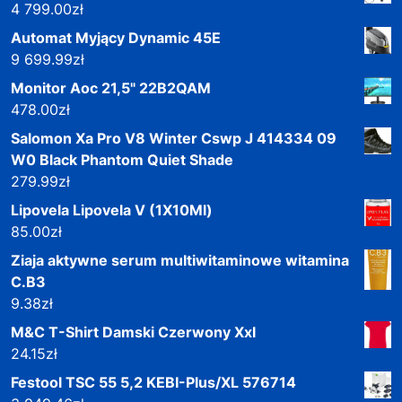
4 799.00
zł
Automat Myjący Dynamic 45E
9 699.99
zł
Monitor Aoc 21,5" 22B2QAM
478.00
zł
Salomon Xa Pro V8 Winter Cswp J 414334 09
W0 Black Phantom Quiet Shade
279.99
zł
Lipovela Lipovela V (1X10Ml)
85.00
zł
Ziaja aktywne serum multiwitaminowe witamina
C.B3
9.38
zł
M&C T-Shirt Damski Czerwony Xxl
24.15
zł
Festool TSC 55 5,2 KEBI-Plus/XL 576714