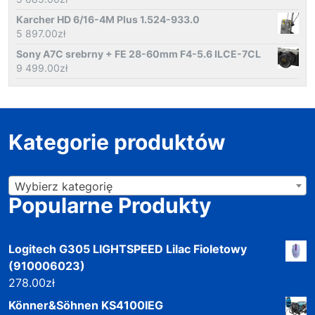
Karcher HD 6/16-4M Plus 1.524-933.0
5 897.00
zł
Sony A7C srebrny + FE 28-60mm F4-5.6 ILCE-7CL
9 499.00
zł
Kategorie produktów
Wybierz kategorię
Popularne Produkty
Logitech G305 LIGHTSPEED Lilac Fioletowy
(910006023)
278.00
zł
Könner&Söhnen KS4100IEG