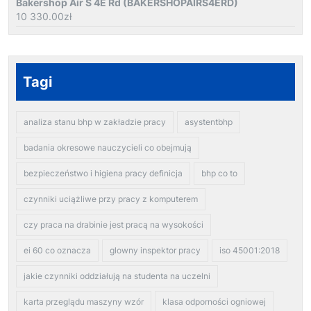
Bakershop Air S 4E Rd (BAKERSHOPAIRS4ERD)
10 330.00
zł
Tagi
analiza stanu bhp w zakładzie pracy
asystentbhp
badania okresowe nauczycieli co obejmują
bezpieczeństwo i higiena pracy definicja
bhp co to
czynniki uciążliwe przy pracy z komputerem
czy praca na drabinie jest pracą na wysokości
ei 60 co oznacza
glowny inspektor pracy
iso 45001:2018
jakie czynniki oddziałują na studenta na uczelni
karta przeglądu maszyny wzór
klasa odporności ogniowej