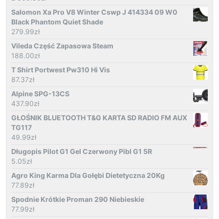
Salomon Xa Pro V8 Winter Cswp J 414334 09 W0
Black Phantom Quiet Shade
279.99
zł
Vileda Część Zapasowa Steam
188.00
zł
T Shirt Portwest Pw310 Hi Vis
87.37
zł
Alpine SPG-13CS
437.90
zł
GŁOŚNIK BLUETOOTH T&G KARTA SD RADIO FM AUX
TG117
49.99
zł
Długopis Pilot G1 Gel Czerwony Pibl G1 5R
5.05
zł
Agro King Karma Dla Gołębi Dietetyczna 20Kg
77.89
zł
Spodnie Krótkie Proman 290 Niebieskie
77.99
zł