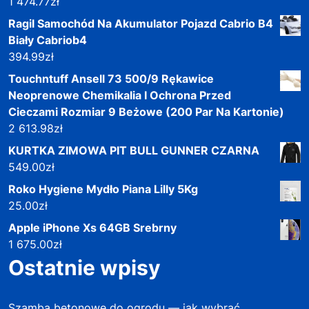
1 474.77
zł
Ragil Samochód Na Akumulator Pojazd Cabrio B4
Biały Cabriob4
394.99
zł
Touchntuff Ansell 73 500/9 Rękawice
Neoprenowe Chemikalia I Ochrona Przed
Cieczami Rozmiar 9 Beżowe (200 Par Na Kartonie)
2 613.98
zł
KURTKA ZIMOWA PIT BULL GUNNER CZARNA
549.00
zł
Roko Hygiene Mydło Piana Lilly 5Kg
25.00
zł
Apple iPhone Xs 64GB Srebrny
1 675.00
zł
Ostatnie wpisy
Szamba betonowe do ogrodu — jak wybrać