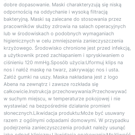
dobre dopasowanie. Maski charakteryzują się niską
odpornością na oddychanie i wysoką filtracją
bakteryjną. Maski są zalecane do stosowania przez
pracowników służby zdrowia na salach operacyjnych
lub w środowiskach o podobnych wymaganiach
higienicznych w celu zmniejszenia zanieczyszczenia
krzyżowego. Środowisko chronione jest przed infekcją,
a użytkownik przed zachlapaniem i spryskiwaniem o
ciśnieniu 120 mmHg.Sposób użycia:Uformuj klips na
nos i nałóż maskę na twarz, zakrywając nos i usta.
Załóż gumki na uszy. Maska nakładana jest z logo
Abena na zewnątrz i zawsze rozkłada się
całkowicie.Instrukcja przechowywania:Przechowywać
w suchym miejscu, w temperaturze pokojowej i nie
wystawiać na bezpośrednie działanie promieni
słonecznych.Likwidacja produktu:Może być usuwany
razem z ogólnymi odpadami domowymi. W przypadku
podejrzenia zanieczyszczenia produkt należy usunąć
jako odpad kliniczny.Likwidacja opakowania:Możliwość