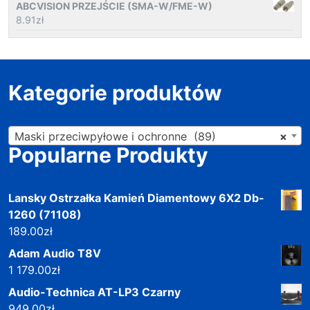
ABCVISION PRZEJŚCIE (SMA-W/FME-W)
8.91
zł
Kategorie produktów
Maski przeciwpyłowe i ochronne (89)
×
Popularne Produkty
Lansky Ostrzałka Kamień Diamentowy 6X2 Db-
1260 (71108)
189.00
zł
Adam Audio T8V
1 179.00
zł
Audio-Technica AT-LP3 Czarny
949.00
zł