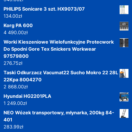
PHILIPS Sonicare 3 szt. HX9073/07
134.00
zł
Korg PA 600
4 490.00
zł
Worki Kieszeniowe Wielofunkcyjne Protecwork
Do Spodni Gore Tex Snickers Workwear
97579800
276.75
zł
Taski Odkurzacz Vacumat22 Sucho Mokro 22 28L
22Kpa 8004270
2 868.00
zł
Hyundai HG2201PLA
1 249.00
zł
NEO Wózek transportowy, młynarka, 200kg 84-
401
283.99
zł