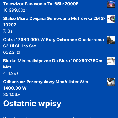
Telewizor Panasonic Tx-65Lz2000E
10 999.00
zł
Stalco Miara Zwijana Gumowana Metrówka 2M S-
10202
7.13
zł
Cofra 17680 000.W Buty Ochronne Guadarrama
S3 Hi Ci Hro Src
622.21
zł
Biurko Minimalistyczne Do Biura 100X50X75Cm
Mat
414.99
zł
Odkurzacz Przemysłowy MacAllister S/m
1400,00 W
354.06
zł
Ostatnie wpisy