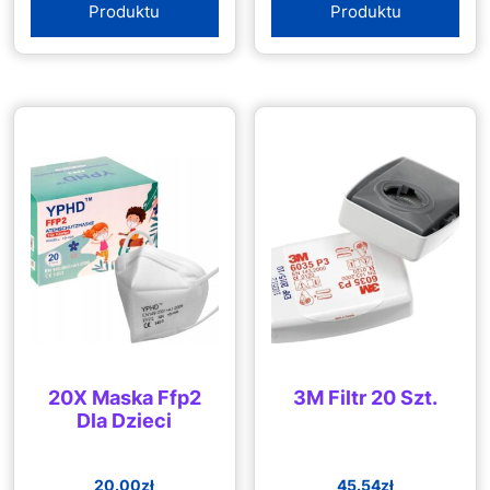
Produktu
Produktu
20X Maska Ffp2
3M Filtr 20 Szt.
Dla Dzieci
20.00
zł
45.54
zł