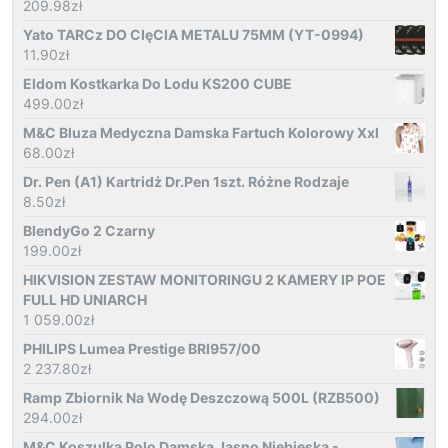
209.98
zł
Yato TARCz DO CIęCIA METALU 75MM (YT-0994)
11.90
zł
Eldom Kostkarka Do Lodu KS200 CUBE
499.00
zł
M&C Bluza Medyczna Damska Fartuch Kolorowy Xxl
68.00
zł
Dr. Pen (A1) Kartridż Dr.Pen 1szt. Różne Rodzaje
8.50
zł
BlendyGo 2 Czarny
199.00
zł
HIKVISION ZESTAW MONITORINGU 2 KAMERY IP POE
FULL HD UNIARCH
1 059.00
zł
PHILIPS Lumea Prestige BRI957/00
2 237.80
zł
Ramp Zbiornik Na Wodę Deszczową 500L (RZB500)
294.00
zł
M&C Koszulka Polo Damska Jasno Niebieska -