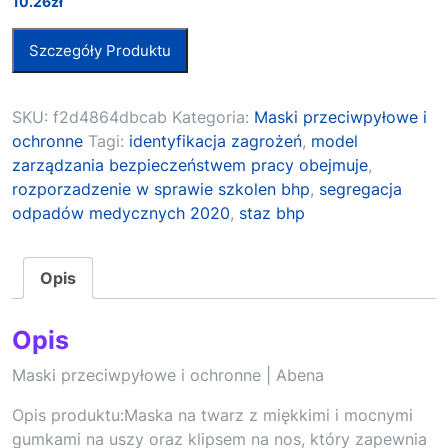
10.26
zł
Szczegóły Produktu
SKU:
f2d4864dbcab
Kategoria:
Maski przeciwpyłowe i
ochronne
Tagi:
identyfikacja zagrożeń
,
model
zarządzania bezpieczeństwem pracy obejmuje
,
rozporzadzenie w sprawie szkolen bhp
,
segregacja
odpadów medycznych 2020
,
staz bhp
Opis
Opis
Maski przeciwpyłowe i ochronne | Abena
Opis produktu:Maska na twarz z miękkimi i mocnymi
gumkami na uszy oraz klipsem na nos, który zapewnia