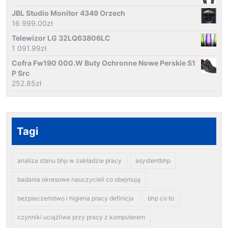
JBL Studio Monitor 4349 Orzech
16 999.00
zł
Telewizor LG 32LQ63806LC
1 091.99
zł
Cofra Fw190 000.W Buty Ochronne Nowe Perskie S1
P Src
252.85
zł
Tagi
analiza stanu bhp w zakładzie pracy
asystentbhp
badania okresowe nauczycieli co obejmują
bezpieczeństwo i higiena pracy definicja
bhp co to
czynniki uciążliwe przy pracy z komputerem