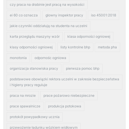
czy praca na drabinie jest pracą na wysokości
ei 60 co oznacza
glowny inspektor pracy
iso 45001:2018
jakie czynniki oddziałują na studenta na uczelni
karta przeglądu maszyny wzór
klasa odporności ogniowej
klasy odporności ogniowej
listy kontrolne bhp
metoda pha
monotonia
odpornośc ogniowa
organizacja stanowiska pracy
pierwsza pomoc bhp
podstawowe obowiązki rektora uczelni w zakresie bezpieczeństwa
i higieny pracy reguluje
praca na mrozie
prace pożarowo niebezpieczne
prace spawalnicze
produkcja potokowa
protokół powypadkowy ucznia
przewożenie ładunku wózkiem widłowym