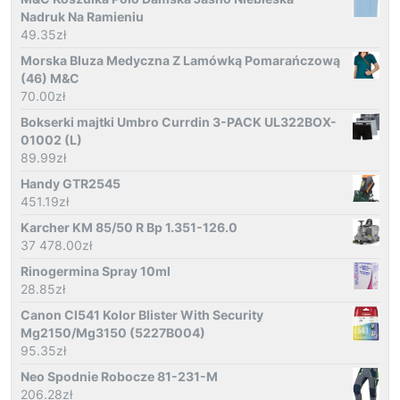
Nadruk Na Ramieniu
49.35
zł
Morska Bluza Medyczna Z Lamówką Pomarańczową
(46) M&C
70.00
zł
Bokserki majtki Umbro Currdin 3-PACK UL322BOX-
01002 (L)
89.99
zł
Handy GTR2545
451.19
zł
Karcher KM 85/50 R Bp 1.351-126.0
37 478.00
zł
Rinogermina Spray 10ml
28.85
zł
Canon Cl541 Kolor Blister With Security
Mg2150/Mg3150 (5227B004)
95.35
zł
Neo Spodnie Robocze 81-231-M
206.28
zł