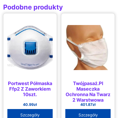
Podobne produkty
Portwest Półmaska
Twójpasaż.Pl
Ffp2 Z Zaworkiem
Maseczka
10szt.
Ochronna Na Twarz
2 Warstwowa
40.99
zł
401.87
zł
Szczegóły
Szczegóły