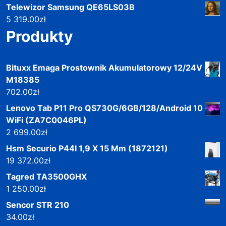
Telewizor Samsung QE65LS03B
5 319.00
zł
Produkty
Bituxx Emaga Prostownik Akumulatorowy 12/24V
M18385
702.00
zł
Lenovo Tab P11 Pro QS730G/6GB/128/Android 10
WiFi (ZA7C0046PL)
2 699.00
zł
Hsm Securio P44I 1,9 X 15 Mm (1872121)
19 372.00
zł
Tagred TA3500GHX
1 250.00
zł
Sencor STR 210
34.00
zł