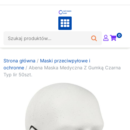
Skip
to
content
Szukaj:
0
Strona główna
/
Maski przeciwpyłowe i
ochronne
/ Abena Maska Medyczna Z Gumką Czarna
Typ Iir 50szt.