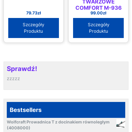
TWARZOWE
COMFORT M-936
79.73
zł
99.00
zł
Szczegóły
Szczegóły
Produktu
Produktu
Sprawdź!
zzzzz
Bestsellers
Wolfcraft Prowadnica T z docinakiem równoległym
(4008000)