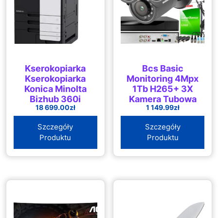
Kserokopiarka
Bcs Basic
Kserokopiarka
Monitoring 4Mpx
Konica Minolta
1Tb H265+ 3X
Bizhub 360i
Kamera Tubowa
18 699.00
zł
1 149.99
zł
3.6Mm Ir 30M
(ZM23431)
Szczegóły
Szczegóły
Produktu
Produktu