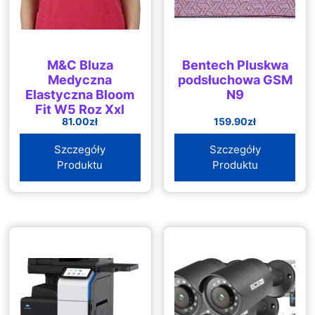
M&C Bluza
Bentech Pluskwa
Medyczna
podsłuchowa GSM
Elastyczna Bloom
N9
Fit W5 Roz Xxl
81.00
zł
159.90
zł
Szczegóły
Szczegóły
Produktu
Produktu