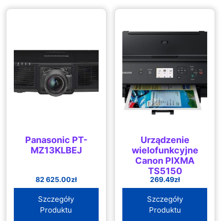
Ppe Roz
Panasonic PT-
Urządzenie
MZ13KLBEJ
wielofunkcyjne
Canon PIXMA
TS5150
82 625.00
zł
269.49
zł
(2228C006)
Szczegóły
Szczegóły
Produktu
Produktu