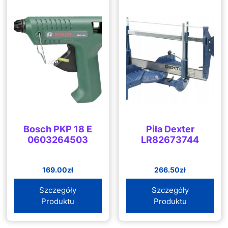
Bosch PKP 18 E
Piła Dexter
0603264503
LR82673744
169.00
zł
266.50
zł
Szczegóły
Szczegóły
Produktu
Produktu