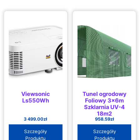
Viewsonic
Tunel ogrodowy
Ls550Wh
Foliowy 3x6m
Szklarnia UV-4
18m2
3 499.00
zł
958.59
zł
Szczegóły
Szczegóły
Produktu
Produktu