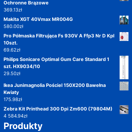
Ochronne Brązowe
369.13
zł
Makita XGT 40Vmax MR004G
580.00
zł
Pro Półmaska Filtrująca Fs 930V A Ffp3 Nr D Kpl
10szt.
69.62
zł
Philips Sonicare Optimal Gum Care Standard 1
szt. HX9034/10
29.50
zł
Ikea Junimagnolia Pościel 150X200 Bawełna
Kwiaty
175.98
zł
Zebra Kit Printhead 300 Dpi Zm600 (79804M)
4 584.94
zł
Produkty