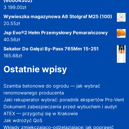
(60004302)
3 199.00
zł
Wywieszka magazynowa A6 Stolgraf M25 (100)
20.55
zł
Jsp Evo®2 Hełm Przemysłowy Pomarańczowy
40.56
zł
Sekator Do Gałęzi By-Pass 765Mm 15-251
165.68
zł
Ostatnie wpisy
Szamba betonowe do ogrodu — jak wybrać
renomowanego producenta
Jaki rekuperator wybrać: poradnik ekspertów Pro-Vent
Dokument zabezpieczenia przed wybuchem i audyt
ATEX — przygotuj się w Krakowie
Jak wdrożyć QoS
Wkłady zmiękczająco-odżelaziające: jak poprawić