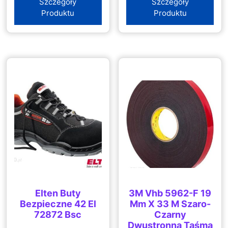
Szczegóły
Szczegóły
Produktu
Produktu
Elten Buty
3M Vhb 5962-F 19
Bezpieczne 42 El
Mm X 33 M Szaro-
72872 Bsc
Czarny
Dwustronna Taśma