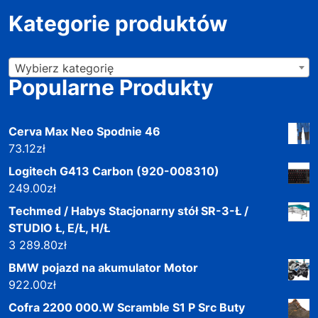
Kategorie produktów
Wybierz kategorię
Popularne Produkty
Cerva Max Neo Spodnie 46
73.12
zł
Logitech G413 Carbon (920-008310)
249.00
zł
Techmed / Habys Stacjonarny stół SR-3-Ł /
STUDIO Ł, E/Ł, H/Ł
3 289.80
zł
BMW pojazd na akumulator Motor
922.00
zł
Cofra 2200 000.W Scramble S1 P Src Buty