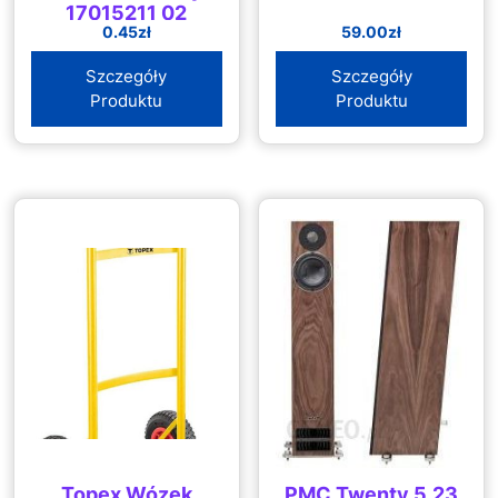
17015211 02
0.45
zł
59.00
zł
Szczegóły
Szczegóły
Produktu
Produktu
Topex Wózek
PMC Twenty 5.23