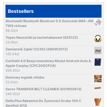
Bestsellers
Słuchawki Bluetooth Bluetrum 5.0 Somostel SMS-J68
TWS różowe
99.00
zł
Topex Nauszniki przeciwhałasowe (82S122)
23.99
zł
Zamiennik Ząbki 122352 (S60W2012)
120.54
zł
Carlinkit 4.0 Bezprzewodowy Moduł Android Auto &
Apple Carplay (CPC200CP2A)
299.90
zł
Domowy wypiek chleba
23.04
zł
Xerox TRANSFER BELT CLEANER (001R00613)
246.00
zł
Delta Plus Rękawice Do Żywności Grube 100 C
Venifish 9/10