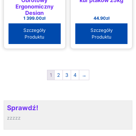
Obrotowy
kur ptaków 25kg
Ergonomiczny
Design
1 399.00
zł
44.90
zł
Szczegóły
Szczegóły
Produktu
Produktu
1
2
3
4
→
Sprawdź!
zzzzz