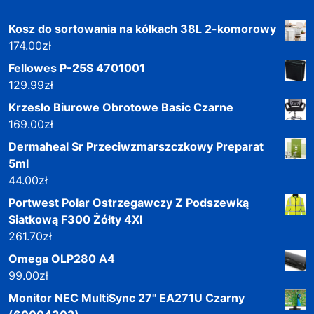
Kosz do sortowania na kółkach 38L 2-komorowy
174.00
zł
Fellowes P-25S 4701001
129.99
zł
Krzesło Biurowe Obrotowe Basic Czarne
169.00
zł
Dermaheal Sr Przeciwzmarszczkowy Preparat
5ml
44.00
zł
Portwest Polar Ostrzegawczy Z Podszewką
Siatkową F300 Żółty 4Xl
261.70
zł
Omega OLP280 A4
99.00
zł
Monitor NEC MultiSync 27" EA271U Czarny