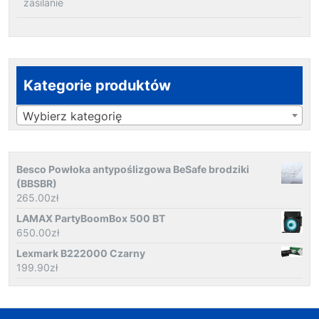
zasilanie
Kategorie produktów
Wybierz kategorię
Besco Powłoka antypoślizgowa BeSafe brodziki
(BBSBR)
265.00
zł
LAMAX PartyBoomBox 500 BT
650.00
zł
Lexmark B222000 Czarny
199.90
zł