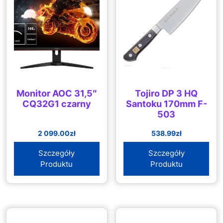
Monitor AOC 31,5″
Tojiro DP 3 HQ
CQ32G1 czarny
Santoku 170mm F-
503
2 099.00
zł
538.99
zł
Szczegóły
Szczegóły
Produktu
Produktu