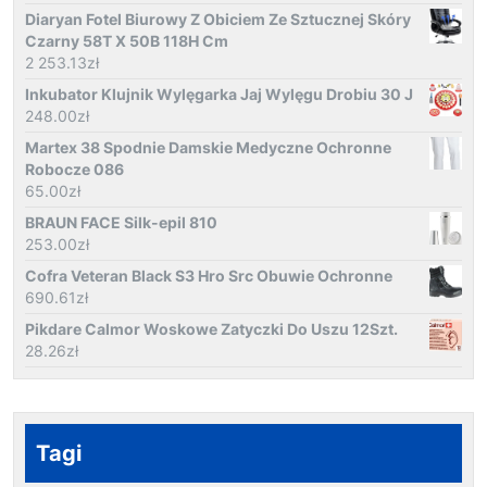
Diaryan Fotel Biurowy Z Obiciem Ze Sztucznej Skóry
Czarny 58T X 50B 118H Cm
2 253.13
zł
Inkubator Klujnik Wylęgarka Jaj Wylęgu Drobiu 30 J
248.00
zł
Martex 38 Spodnie Damskie Medyczne Ochronne
Robocze 086
65.00
zł
BRAUN FACE Silk-epil 810
253.00
zł
Cofra Veteran Black S3 Hro Src Obuwie Ochronne
690.61
zł
Pikdare Calmor Woskowe Zatyczki Do Uszu 12Szt.
28.26
zł
Tagi