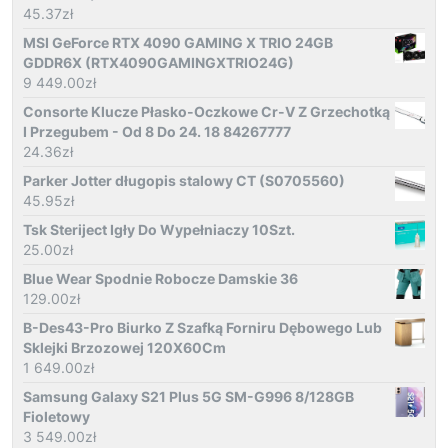
45.37
zł
MSI GeForce RTX 4090 GAMING X TRIO 24GB
GDDR6X (RTX4090GAMINGXTRIO24G)
9 449.00
zł
Consorte Klucze Płasko-Oczkowe Cr-V Z Grzechotką
I Przegubem - Od 8 Do 24. 18 84267777
24.36
zł
Parker Jotter długopis stalowy CT (S0705560)
45.95
zł
Tsk Steriject Igły Do Wypełniaczy 10Szt.
25.00
zł
Blue Wear Spodnie Robocze Damskie 36
129.00
zł
B-Des43-Pro Biurko Z Szafką Forniru Dębowego Lub
Sklejki Brzozowej 120X60Cm
1 649.00
zł
Samsung Galaxy S21 Plus 5G SM-G996 8/128GB
Fioletowy
3 549.00
zł