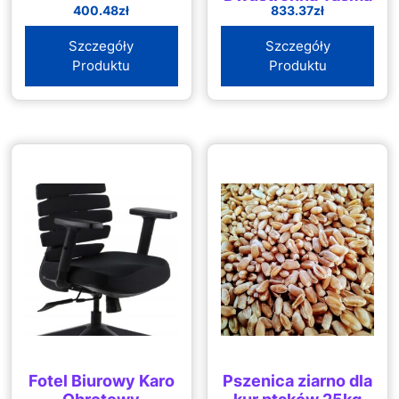
400.48
zł
833.37
zł
Klejąca Akrylowa
1,5
Szczegóły
Szczegóły
Produktu
Produktu
Fotel Biurowy Karo
Pszenica ziarno dla