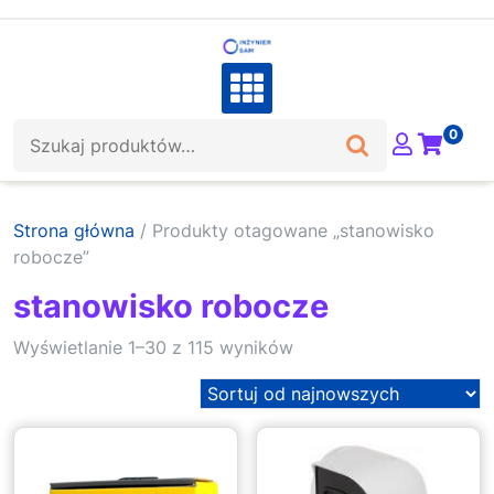
Skip
to
content
Szukaj:
0
Strona główna
/ Produkty otagowane „stanowisko
robocze”
stanowisko robocze
Sorted
Wyświetlanie 1–30 z 115 wyników
by
latest