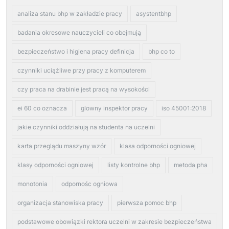
analiza stanu bhp w zakładzie pracy
asystentbhp
badania okresowe nauczycieli co obejmują
bezpieczeństwo i higiena pracy definicja
bhp co to
czynniki uciążliwe przy pracy z komputerem
czy praca na drabinie jest pracą na wysokości
ei 60 co oznacza
glowny inspektor pracy
iso 45001:2018
jakie czynniki oddziałują na studenta na uczelni
karta przeglądu maszyny wzór
klasa odporności ogniowej
klasy odporności ogniowej
listy kontrolne bhp
metoda pha
monotonia
odpornośc ogniowa
organizacja stanowiska pracy
pierwsza pomoc bhp
podstawowe obowiązki rektora uczelni w zakresie bezpieczeństwa