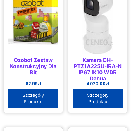
Ozobot Zestaw
Kamera DH-
Konstrukcyjny Dla
PTZ1A225U-IRA-N
Bit
IP67 IK10 WDR
Dahua
62.99
zł
4 020.00
zł
Szczegóły
Szczegóły
Produktu
Produktu