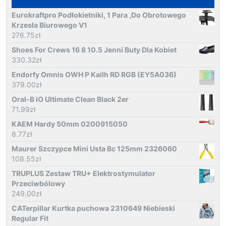
Eurokraftpro Podłokietniki, 1 Para ,Do Obrotowego
Krzesła Biurowego V1
276.75
zł
Shoes For Crews 16 8 10.5 Jenni Buty Dla Kobiet
330.32
zł
Endorfy Omnis OWH P Kailh RD RGB (EY5A036)
379.00
zł
Oral-B iO Ultimate Clean Black 2er
71.99
zł
KAEM Hardy 50mm 0200915050
8.77
zł
Maurer Szczypce Mini Usta Bc 125mm 2326060
108.55
zł
TRUPLUS Zestaw TRU+ Elektrostymulator
Przeciwbólowy
249.00
zł
CATerpillar Kurtka puchowa 2310649 Niebieski
Regular Fit