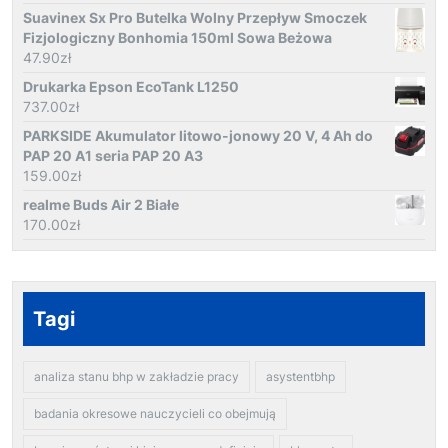
Suavinex Sx Pro Butelka Wolny Przepływ Smoczek
Fizjologiczny Bonhomia 150ml Sowa Beżowa
47.90
zł
Drukarka Epson EcoTank L1250
737.00
zł
PARKSIDE Akumulator litowo-jonowy 20 V, 4 Ah do
PAP 20 A1 seria PAP 20 A3
159.00
zł
realme Buds Air 2 Białe
170.00
zł
Tagi
analiza stanu bhp w zakładzie pracy
asystentbhp
badania okresowe nauczycieli co obejmują