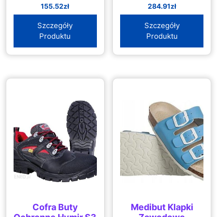
155.52
zł
284.91
zł
Szczegóły
Szczegóły
Produktu
Produktu
Cofra Buty
Medibut Klapki