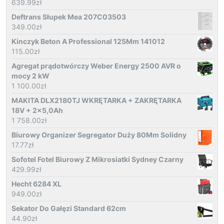
639.99
zł
Deftrans Słupek Mea 207C03503
349.00
zł
Kinczyk Beton A Professional 125Mm 141012
115.00
zł
Agregat prądotwórczy Weber Energy 2500 AVR o
mocy 2 kW
1 100.00
zł
MAKITA DLX2180TJ WKRĘTARKA + ZAKRĘTARKA
18V + 2x5,0Ah
1 758.00
zł
Biurowy Organizer Segregator Duży 80Mm Solidny
17.77
zł
Sofotel Fotel Biurowy Z Mikrosiatki Sydney Czarny
429.99
zł
Hecht 6284 XL
949.00
zł
Sekator Do Gałęzi Standard 62cm
44.90
zł