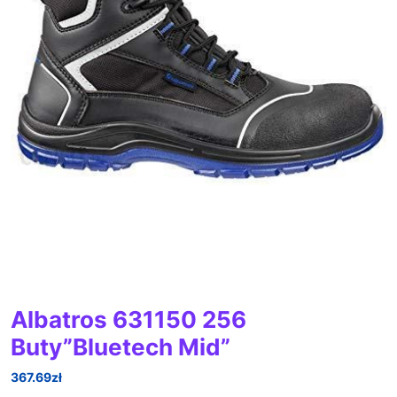
Albatros 631150 256
Buty”Bluetech Mid”
367.69
zł