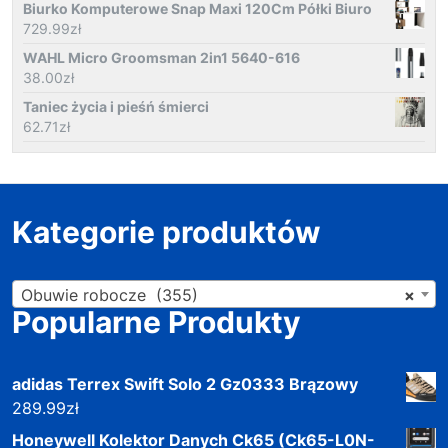
Biurko Komputerowe Snap Maxi 120Cm Półki Biuro
729.99
zł
WAHL Micro Groomsman 2in1 5640-616
38.00
zł
Taniec życia i pieśń śmierci
62.71
zł
Kategorie produktów
Obuwie robocze (355)
×
Popularne Produkty
adidas Terrex Swift Solo 2 Gz0333 Brązowy
289.99
zł
Honeywell Kolektor Danych Ck65 (Ck65-L0N-