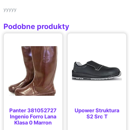
yyyyy
Podobne produkty
Panter 381052727
Upower Struktura
Ingenio Forro Lana
S2 Src T
Klasa 0 Marron