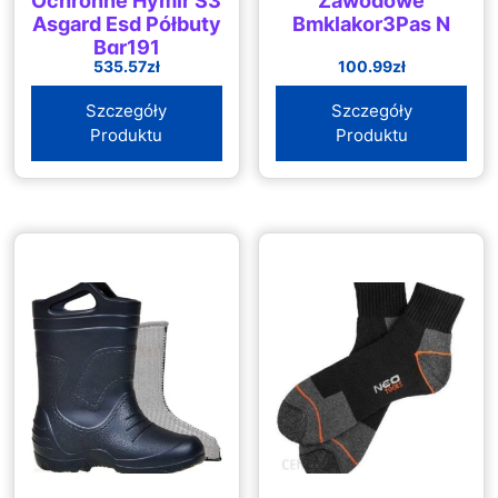
Ochronne Hymir S3
Zawodowe
Asgard Esd Półbuty
Bmklakor3Pas N
Bgr191
535.57
zł
100.99
zł
Szczegóły
Szczegóły
Produktu
Produktu