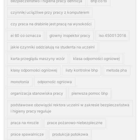
bezpieczeństwo i higiena pracy definicja
bhp co to
czynniki uciążliwe przy pracy z komputerem
czy praca na drabinie jest pracą na wysokości
ei 60 co oznacza
glowny inspektor pracy
iso 45001:2018
jakie czynniki oddziałują na studenta na uczelni
karta przeglądu maszyny wzór
klasa odporności ogniowej
klasy odporności ogniowej
listy kontrolne bhp
metoda pha
monotonia
odpornośc ogniowa
organizacja stanowiska pracy
pierwsza pomoc bhp
podstawowe obowiązki rektora uczelni w zakresie bezpieczeństwa
i higieny pracy reguluje
praca na mrozie
prace pożarowo niebezpieczne
prace spawalnicze
produkcja potokowa