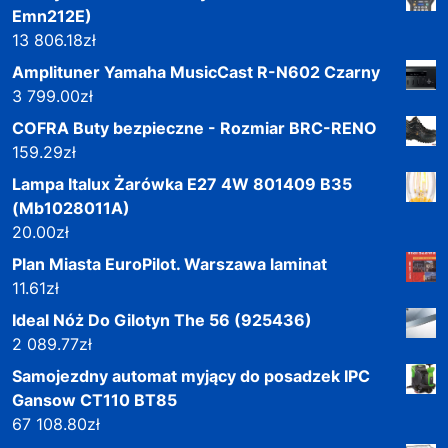
Emn212E)
13 806.18
zł
Amplituner Yamaha MusicCast R-N602 Czarny
3 799.00
zł
COFRA Buty bezpieczne - Rozmiar BRC-RENO
159.29
zł
Lampa Italux Żarówka E27 4W 801409 B35
(Mb1028011A)
20.00
zł
Plan Miasta EuroPilot. Warszawa laminat
11.61
zł
Ideal Nóż Do Gilotyn The 56 (925436)
2 089.77
zł
Samojezdny automat myjący do posadzek IPC
Gansow CT110 BT85
67 108.80
zł