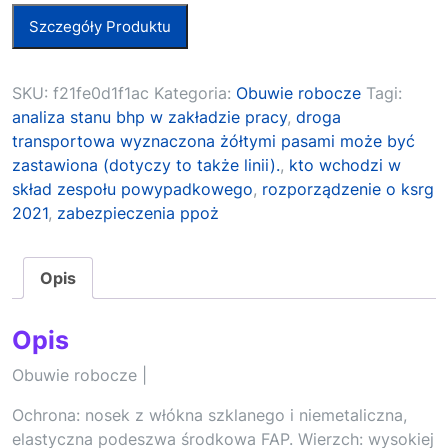
Szczegóły Produktu
SKU:
f21fe0d1f1ac
Kategoria:
Obuwie robocze
Tagi:
analiza stanu bhp w zakładzie pracy
,
droga
transportowa wyznaczona żółtymi pasami może być
zastawiona (dotyczy to także linii).
,
kto wchodzi w
skład zespołu powypadkowego
,
rozporządzenie o ksrg
2021
,
zabezpieczenia ppoż
Opis
Opis
Obuwie robocze |
Ochrona: nosek z włókna szklanego i niemetaliczna,
elastyczna podeszwa środkowa FAP. Wierzch: wysokiej