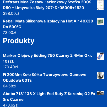
Deftrans Mea Zestaw Łazienkowy Szafka 2D0S
D50 + Umywalka Biały 207-D-05005+1520
398.00
zł
Reball Mata Silikonowa Izolacyjna Hot Air 40X30
Do 500°C
73.00
zł
Produkty
Marker Olejowy Edding 750 Czarny 2 4Mm Okr.
10szt.
170.40
zł
Fi 200Mm Koło Kółko Tworzywowo Gumowe
Obudowa 63Ts
64.58
zł
Abeba 7131138 X Light Esd Buty Z Koronką O2 Fo
Src Czarne
473.62
zł