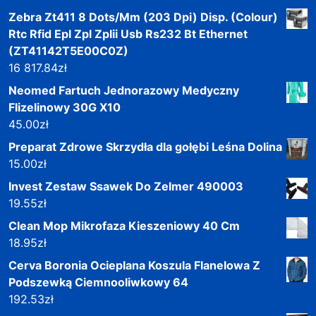
Zebra Zt411 8 Dots/Mm (203 Dpi) Disp. (Colour)
Rtc Rfid Epl Zpl Zplii Usb Rs232 Bt Ethernet
(ZT41142T5E00C0Z)
16 817.84
zł
Neomed Fartuch Jednorazowy Medyczny
Flizelinowy 30G X10
45.00
zł
Preparat Zdrowe Skrzydła dla gołębi Leśna Dolina
15.00
zł
Invest Zestaw Ssawek Do Zelmer 490003
19.55
zł
Clean Mop Mikrofaza Kieszeniowy 40 Cm
18.95
zł
Cerva Boronia Ocieplana Koszula Flanelowa Z
Podszewką Ciemnooliwkowy 64
192.53
zł