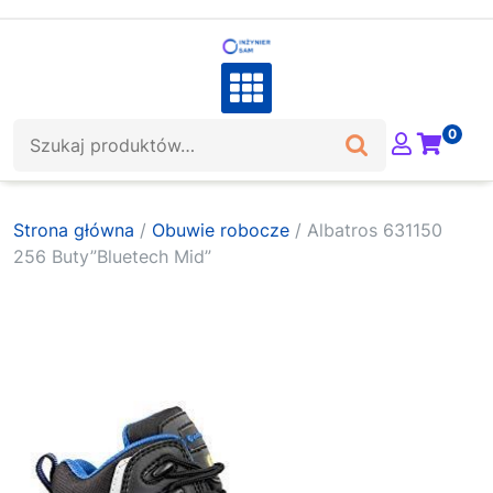
Skip
to
content
Szukaj:
0
Strona główna
/
Obuwie robocze
/ Albatros 631150
256 Buty”Bluetech Mid”