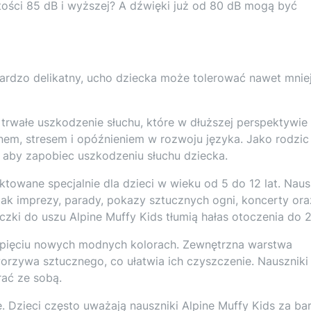
ści 85 dB i wyższej? A dźwięki już od 80 dB mogą być
bardzo delikatny, ucho dziecka może tolerować nawet mnie
na trwałe uszkodzenie słuchu, które w dłuższej perspektywi
em, stresem i opóźnieniem w rozwoju języka. Jako rodzic
 aby zapobiec uszkodzeniu słuchu dziecka.
ktowane specjalnie dla dzieci w wieku od 5 do 12 lat. Naus
jak imprezy, parady, pokazy sztucznych ogni, koncerty ora
ki do uszu Alpine Muffy Kids tłumią hałas otoczenia do 2
w pięciu nowych modnych kolorach. Zewnętrzna warstwa
rzywa sztucznego, co ułatwia ich czyszczenie. Nauszniki
rać ze sobą.
e. Dzieci często uważają nauszniki Alpine Muffy Kids za ba