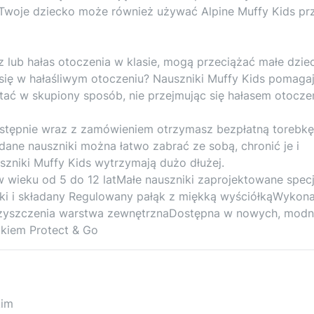
 Twoje dziecko może również używać Alpine Muffy Kids pr
z lub hałas otoczenia w klasie, mogą przeciążać małe dziec
się w hałaśliwym otoczeniu? Nauszniki Muffy Kids pomaga
tać w skupiony sposób, nie przejmując się hałasem otoczen
astępnie wraz z zamówieniem otrzymasz bezpłatną torebkę
ładane nauszniki można łatwo zabrać ze sobą, chronić je i
zniki Muffy Kids wytrzymają dużo dłużej.
w wieku od 5 do 12 latMałe nauszniki zaprojektowane specj
kki i składany Regulowany pałąk z miękką wyściółkąWykon
 czyszczenia warstwa zewnętrznaDostępna w nowych, mod
kiem Protect & Go
kim