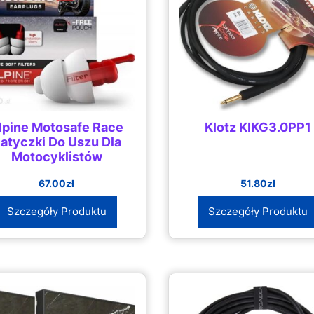
lpine Motosafe Race
Klotz KIKG3.0PP1
atyczki Do Uszu Dla
Motocyklistów
67.00
zł
51.80
zł
Szczegóły Produktu
Szczegóły Produktu