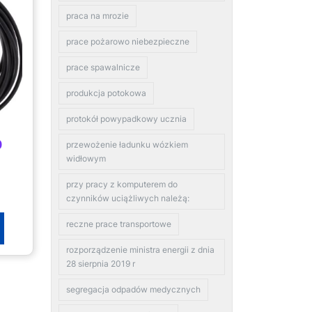
praca na mrozie
prace pożarowo niebezpieczne
prace spawalnicze
produkcja potokowa
protokół powypadkowy ucznia
0
przewożenie ładunku wózkiem
widłowym
przy pracy z komputerem do
czynników uciążliwych należą:
reczne prace transportowe
rozporządzenie ministra energii z dnia
28 sierpnia 2019 r
segregacja odpadów medycznych