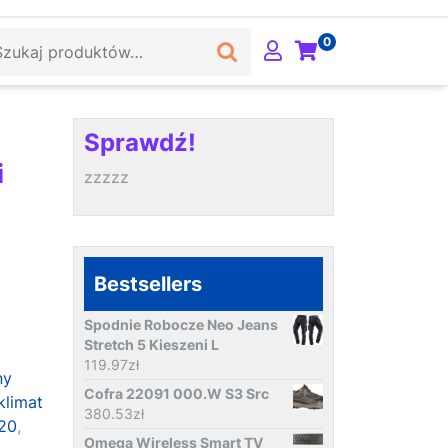
ukaj:
0
Sprawdź!
i
zzzzz
Bestsellers
Spodnie Robocze Neo Jeans
Stretch 5 Kieszeni L
119.97
zł
ny
Cofra 22091 000.W S3 Src
klimat
380.53
zł
20
,
Omega Wireless Smart TV