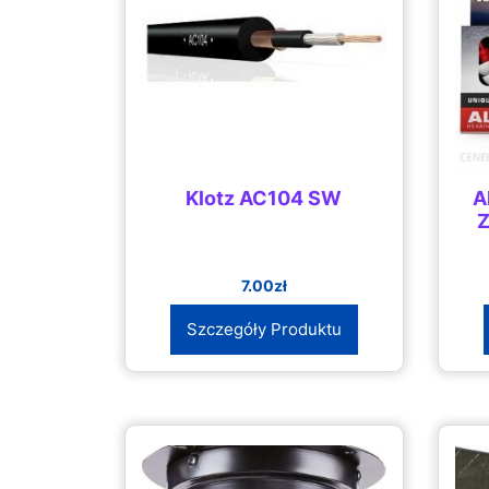
Klotz AC104 SW
A
Z
7.00
zł
Szczegóły Produktu