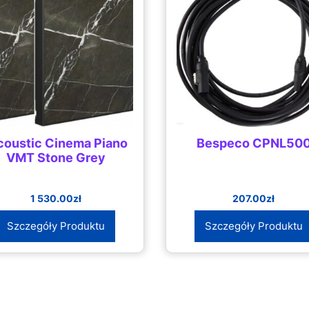
coustic Cinema Piano
Bespeco CPNL50
VMT Stone Grey
1 530.00
zł
207.00
zł
Szczegóły Produktu
Szczegóły Produktu