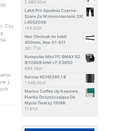
2 090.00
zł
zez
Lahti Pro Spodnie Czarno-
Szare Ze Wzmocnieniami 3Xl
L4052006
i. Czy
143.02
zł
ją
Neo Obcinak do kabli
ia.
400mm, Neo 01-517
281.77
zł
Komputer Mini PC BMAX B2
8/128GB Intel x7-E3950
889.29
zł
alnie
Kernau KCH0340.1 B
ane z
1 549.00
zł
nych
Marion Coffee Up Kawowa
Pianka Oczyszczająca Do
Mycia Twarzy 150Ml
11.81
zł