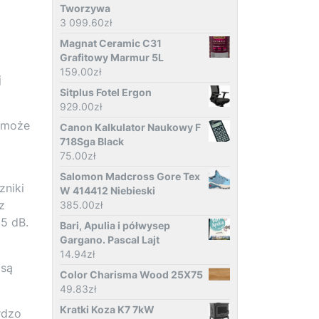
Tworzywa
3 099.60
zł
Magnat Ceramic C31
Grafitowy Marmur 5L
159.00
zł
j
Sitplus Fotel Ergon
929.00
zł
e może
Canon Kalkulator Naukowy F
718Sga Black
75.00
zł
Salomon Madcross Gore Tex
zniki
W 414412 Niebieski
z
385.00
zł
5 dB.
Bari, Apulia i półwysep
Gargano. Pascal Lajt
14.94
zł
 są
Color Charisma Wood 25X75
49.83
zł
Kratki Koza K7 7kW
rdzo