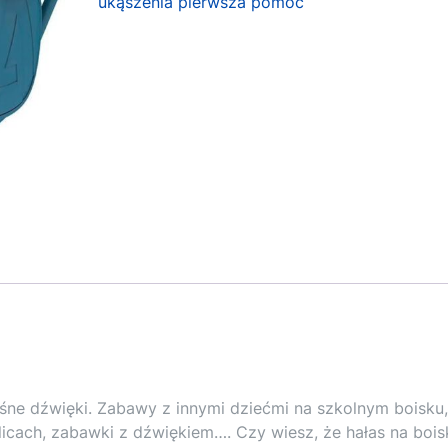
ukąszenia pierwsza pomoc
ośne dźwięki. Zabawy z innymi dziećmi na szkolnym boisku,
licach, zabawki z dźwiękiem…. Czy wiesz, że hałas na bois