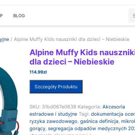
Sz
EP
BLOG
yjne
/ Alpine Muffy Kids nauszniki dla dzieci – Niebieskie
Alpine Muffy Kids nausznik
dla dzieci – Niebieskie
114.99
zł
Szczegóły Produktu
SKU:
31bd067e0638
Kategoria:
Akcesoria
estradowe i studyjne
Tagi:
dokumentacja oce
ryzyka zawodowego
,
gaśnica definicja
,
mikro
gorący
,
segregacja odpadów medycznych 20