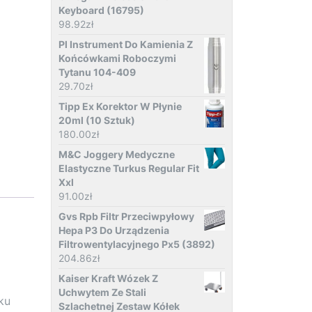
Keyboard (16795)
98.92
zł
Pl Instrument Do Kamienia Z
Końcówkami Roboczymi
Tytanu 104-409
29.70
zł
Tipp Ex Korektor W Płynie
20ml (10 Sztuk)
180.00
zł
M&C Joggery Medyczne
Elastyczne Turkus Regular Fit
Xxl
91.00
zł
Gvs Rpb Filtr Przeciwpyłowy
Hepa P3 Do Urządzenia
Filtrowentylacyjnego Px5 (3892)
204.86
zł
Kaiser Kraft Wózek Z
Uchwytem Ze Stali
ku
Szlachetnej Zestaw Kółek