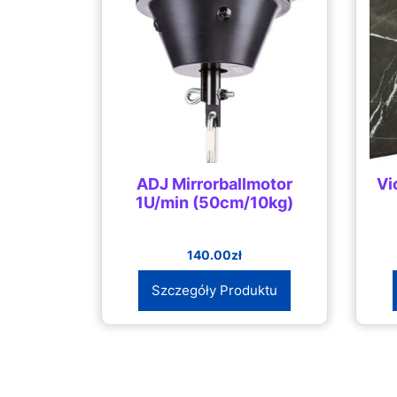
ADJ Mirrorballmotor
Vi
1U/min (50cm/10kg)
140.00
zł
Szczegóły Produktu