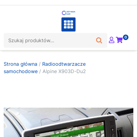
Skip
to
content
Szukaj:
0
Strona główna
/
Radioodtwarzacze
samochodowe
/ Alpine X903D-Du2