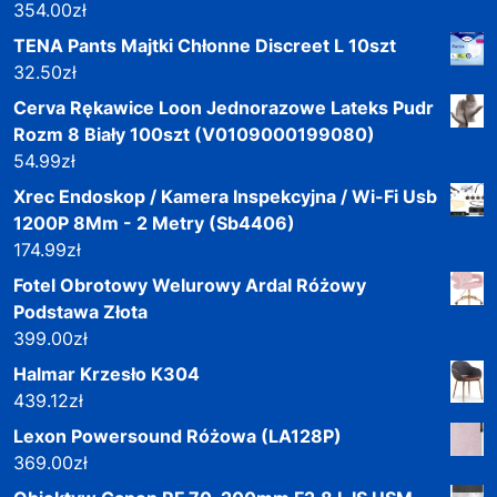
354.00
zł
TENA Pants Majtki Chłonne Discreet L 10szt
32.50
zł
Cerva Rękawice Loon Jednorazowe Lateks Pudr
Rozm 8 Biały 100szt (V0109000199080)
54.99
zł
Xrec Endoskop / Kamera Inspekcyjna / Wi-Fi Usb
1200P 8Mm - 2 Metry (Sb4406)
174.99
zł
Fotel Obrotowy Welurowy Ardal Różowy
Podstawa Złota
399.00
zł
Halmar Krzesło K304
439.12
zł
Lexon Powersound Różowa (LA128P)
369.00
zł