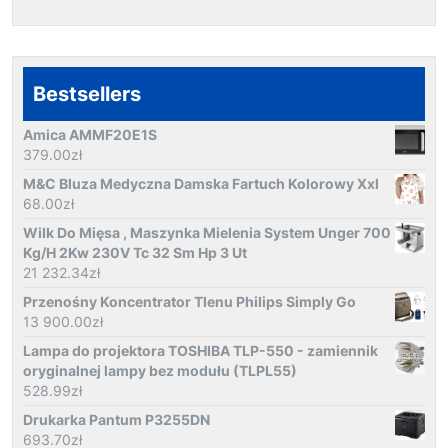
Bestsellers
Amica AMMF20E1S
379.00
zł
M&C Bluza Medyczna Damska Fartuch Kolorowy Xxl
68.00
zł
Wilk Do Mięsa , Maszynka Mielenia System Unger 700
Kg/H 2Kw 230V Tc 32 Sm Hp 3 Ut
21 232.34
zł
Przenośny Koncentrator Tlenu Philips Simply Go
13 900.00
zł
Lampa do projektora TOSHIBA TLP-550 - zamiennik
oryginalnej lampy bez modułu (TLPL55)
528.99
zł
Drukarka Pantum P3255DN
693.70
zł