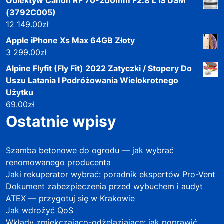
Obiektyw Canon RF 70-200mm F2.8 L IS USM
(3792C005)
12 149.00
zł
Apple iPhone Xs Max 64GB Złoty
3 299.00
zł
Alpine Flyfit (Fly Fit) 2022 Zatyczki / Stopery Do
Uszu Latania I Podróżowania Wielokrotnego
Użytku
69.00
zł
Ostatnie wpisy
Szamba betonowe do ogrodu — jak wybrać
renomowanego producenta
Jaki rekuperator wybrać: poradnik ekspertów Pro-Vent
Dokument zabezpieczenia przed wybuchem i audyt
ATEX — przygotuj się w Krakowie
Jak wdrożyć QoS
Wkłady zmiękczająco-odżelaziające: jak poprawić