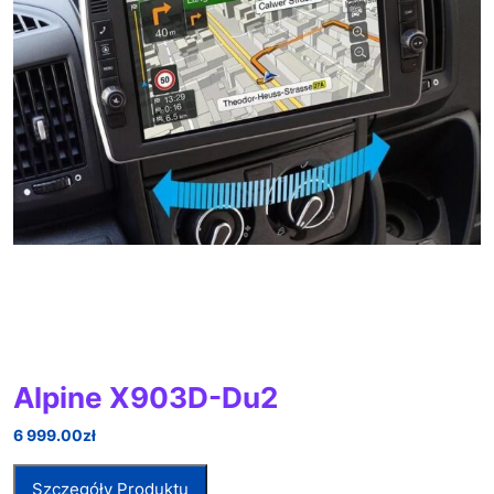
Alpine X903D-Du2
6 999.00
zł
Szczegóły Produktu