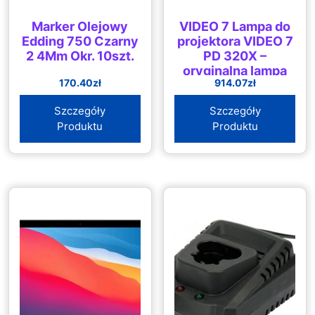
Marker Olejowy
VIDEO 7 Lampa do
Edding 750 Czarny
projektora VIDEO 7
2 4Mm Okr. 10szt.
PD 320X –
oryginalna lampa
170.40
zł
914.07
zł
bez modułu (SP-
LAMP-018)
Szczegóły
Szczegóły
Produktu
Produktu