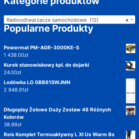
Kategorie produktów
Radioodtwarzacze samochodowe (12)
×
Popularne Produkty
Powermat PM-AGR-3000KE-S
1 438.00
zł
Kurek stanowiskowy kpl. do dojarki
24.00
zł
Lodówka LG GBB61SWJMN
2 848.91
zł
Długopisy Żelowe Duży Zestaw 48 Różnych
Kolorów
38.99
zł
Reis Komplet Termoaktywny L Xl Us Warm Bs