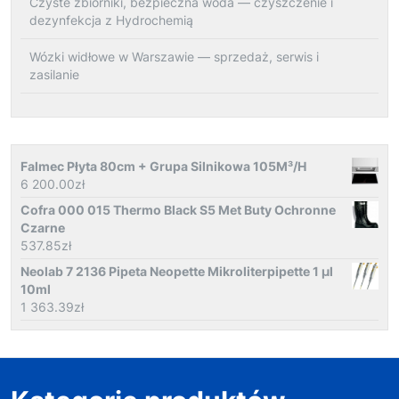
Czyste zbiorniki, bezpieczna woda — czyszczenie i
dezynfekcja z Hydrochemią
Wózki widłowe w Warszawie — sprzedaż, serwis i
zasilanie
Falmec Płyta 80cm + Grupa Silnikowa 105M³/H
6 200.00
zł
Cofra 000 015 Thermo Black S5 Met Buty Ochronne
Czarne
537.85
zł
Neolab 7 2136 Pipeta Neopette Mikroliterpipette 1 µl
10ml
1 363.39
zł