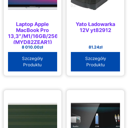
Laptop Apple
Yato Ładowarka
MacBook Pro
12V yt82912
13,3″/M1/16GB/256GB/macOS
(MYD82ZEAR1)
8 010.00
zł
81.24
zł
Szczegóły
Szczegóły
Produktu
Produktu