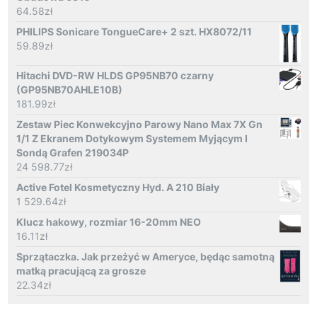
64.58
zł
PHILIPS Sonicare TongueCare+ 2 szt. HX8072/11
59.89
zł
Hitachi DVD-RW HLDS GP95NB70 czarny
(GP95NB70AHLE10B)
181.99
zł
Zestaw Piec Konwekcyjno Parowy Nano Max 7X Gn
1/1 Z Ekranem Dotykowym Systemem Myjącym I
Sondą Grafen 219034P
24 598.77
zł
Active Fotel Kosmetyczny Hyd. A 210 Biały
1 529.64
zł
Klucz hakowy, rozmiar 16-20mm NEO
16.11
zł
Sprzątaczka. Jak przeżyć w Ameryce, będąc samotną
matką pracującą za grosze
22.34
zł