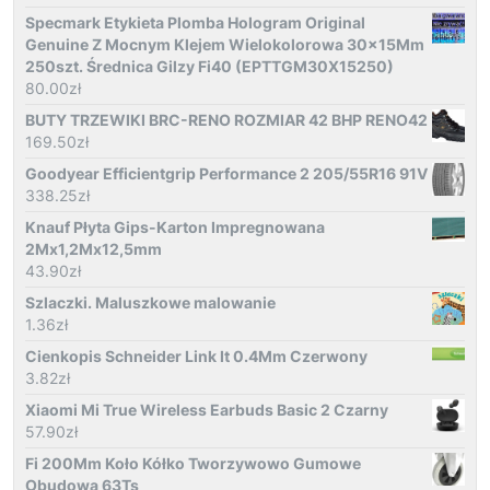
Specmark Etykieta Plomba Hologram Original
Genuine Z Mocnym Klejem Wielokolorowa 30x15Mm
250szt. Średnica Gilzy Fi40 (EPTTGM30X15250)
80.00
zł
BUTY TRZEWIKI BRC-RENO ROZMIAR 42 BHP RENO42
169.50
zł
Goodyear Efficientgrip Performance 2 205/55R16 91V
338.25
zł
Knauf Płyta Gips-Karton Impregnowana
2Mx1,2Mx12,5mm
43.90
zł
Szlaczki. Maluszkowe malowanie
1.36
zł
Cienkopis Schneider Link It 0.4Mm Czerwony
3.82
zł
Xiaomi Mi True Wireless Earbuds Basic 2 Czarny
57.90
zł
Fi 200Mm Koło Kółko Tworzywowo Gumowe
Obudowa 63Ts