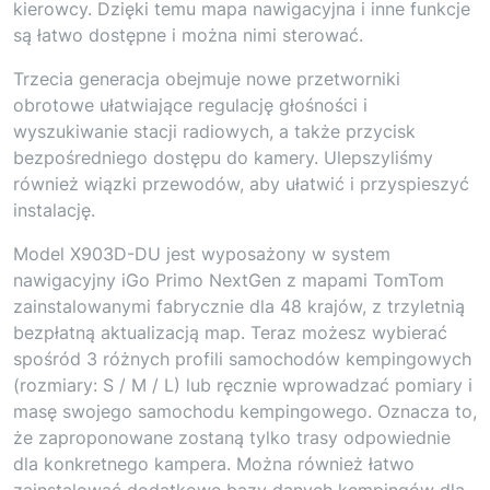
kierowcy. Dzięki temu mapa nawigacyjna i inne funkcje
są łatwo dostępne i można nimi sterować.
Trzecia generacja obejmuje nowe przetworniki
obrotowe ułatwiające regulację głośności i
wyszukiwanie stacji radiowych, a także przycisk
bezpośredniego dostępu do kamery. Ulepszyliśmy
również wiązki przewodów, aby ułatwić i przyspieszyć
instalację.
Model X903D-DU jest wyposażony w system
nawigacyjny iGo Primo NextGen z mapami TomTom
zainstalowanymi fabrycznie dla 48 krajów, z trzyletnią
bezpłatną aktualizacją map. Teraz możesz wybierać
spośród 3 różnych profili samochodów kempingowych
(rozmiary: S / M / L) lub ręcznie wprowadzać pomiary i
masę swojego samochodu kempingowego. Oznacza to,
że zaproponowane zostaną tylko trasy odpowiednie
dla konkretnego kampera. Można również łatwo
zainstalować dodatkowe bazy danych kempingów dla