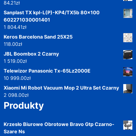
84.21
zł
Sanplast TX kpl-L(P)-KP4/TX5b 80x100
602271030001401
1 804.41
zł
Keros Barcelona Sand 25X25
118.00
zł
JBL Boombox 2 Czarny
1 519.00
zł
Telewizor Panasonic Tx-65Lz2000E
10 999.00
zł
Xiaomi Mi Robot Vacuum Mop 2 Ultra Set Czarny
2 098.00
zł
Produkty
Krzesło Biurowe Obrotowe Bravo Gtp Czarno-
Szare Ns