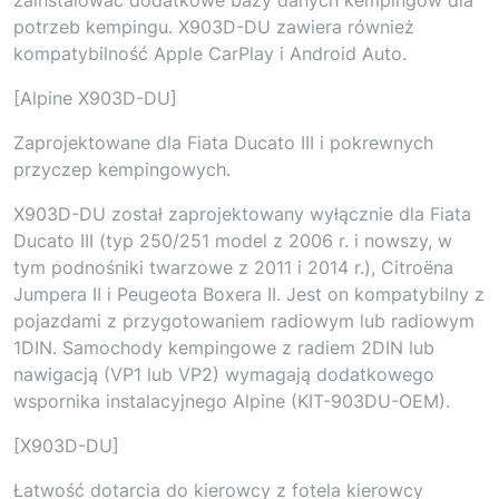
potrzeb kempingu. X903D-DU zawiera również
kompatybilność Apple CarPlay i Android Auto.
[Alpine X903D-DU]
Zaprojektowane dla Fiata Ducato III i pokrewnych
przyczep kempingowych.
X903D-DU został zaprojektowany wyłącznie dla Fiata
Ducato III (typ 250/251 model z 2006 r. i nowszy, w
tym podnośniki twarzowe z 2011 i 2014 r.), Citroëna
Jumpera II i Peugeota Boxera II. Jest on kompatybilny z
pojazdami z przygotowaniem radiowym lub radiowym
1DIN. Samochody kempingowe z radiem 2DIN lub
nawigacją (VP1 lub VP2) wymagają dodatkowego
wspornika instalacyjnego Alpine (KIT-903DU-OEM).
[X903D-DU]
Łatwość dotarcia do kierowcy z fotela kierowcy