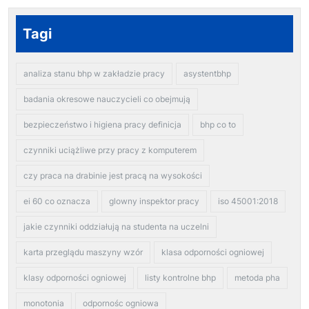
Tagi
analiza stanu bhp w zakładzie pracy
asystentbhp
badania okresowe nauczycieli co obejmują
bezpieczeństwo i higiena pracy definicja
bhp co to
czynniki uciążliwe przy pracy z komputerem
czy praca na drabinie jest pracą na wysokości
ei 60 co oznacza
glowny inspektor pracy
iso 45001:2018
jakie czynniki oddziałują na studenta na uczelni
karta przeglądu maszyny wzór
klasa odporności ogniowej
klasy odporności ogniowej
listy kontrolne bhp
metoda pha
monotonia
odpornośc ogniowa