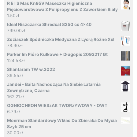
R E I S Mas Kn95V Maseczka Higieniczna
Pięciowarstwowa Z Polipropylenu Z Zaworkiem Biały
1.50
zł
Ideal Niszczarka Shredcat 8250 cc 4x40
799.00
zł
Zdziaszek Spódniczka Medyczna Z Lycrą Różne Xxl
78.90
zł
Parker Im Pióro Kulkowe + Długopis 2093217 Gt
124.58
zł
Shantaram TW w.2022
39.55
zł
Jandei - Baita Nachodząca Na Siebie Latarnia
Zewnętrzna, Czarna
162.21
zł
OGNIOCHRON WIESzAK TWORzYWOWY - OWT
6.79
zł
Moerman Standardowy Wkład Do Zbieraka Do Mycia
Szyb 25 cm
30.00
zł