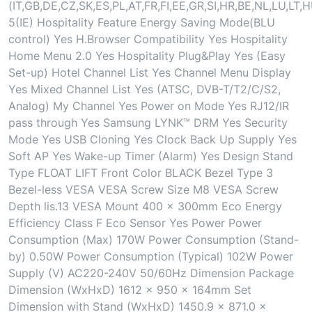
(IT,GB,DE,CZ,SK,ES,PL,AT,FR,FI,EE,GR,SI,HR,BE,NL,LU,L
5(IE) Hospitality Feature Energy Saving Mode(BLU
control) Yes H.Browser Compatibility Yes Hospitality
Home Menu 2.0 Yes Hospitality Plug&Play Yes (Easy
Set-up) Hotel Channel List Yes Channel Menu Display
Yes Mixed Channel List Yes (ATSC, DVB-T/T2/C/S2,
Analog) My Channel Yes Power on Mode Yes RJ12/IR
pass through Yes Samsung LYNK™ DRM Yes Security
Mode Yes USB Cloning Yes Clock Back Up Supply Yes
Soft AP Yes Wake-up Timer (Alarm) Yes Design Stand
Type FLOAT LIFT Front Color BLACK Bezel Type 3
Bezel-less VESA VESA Screw Size M8 VESA Screw
Depth lis.13 VESA Mount 400 x 300mm Eco Energy
Efficiency Class F Eco Sensor Yes Power Power
Consumption (Max) 170W Power Consumption (Stand-
by) 0.50W Power Consumption (Typical) 102W Power
Supply (V) AC220-240V 50/60Hz Dimension Package
Dimension (WxHxD) 1612 x 950 x 164mm Set
Dimension with Stand (WxHxD) 1450.9 x 871.0 x