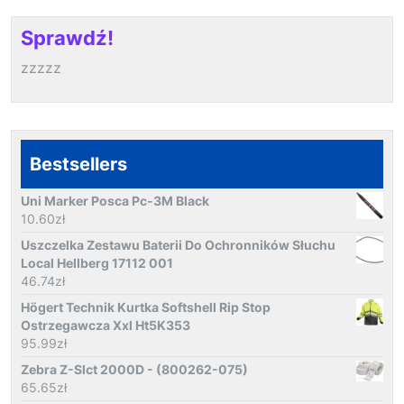
Sprawdź!
zzzzz
Bestsellers
Uni Marker Posca Pc-3M Black
10.60
zł
Uszczelka Zestawu Baterii Do Ochronników Słuchu
Local Hellberg 17112 001
46.74
zł
Högert Technik Kurtka Softshell Rip Stop
Ostrzegawcza Xxl Ht5K353
95.99
zł
Zebra Z-Slct 2000D - (800262-075)
65.65
zł