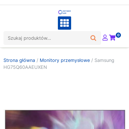
Skip
to
content
Szukaj:
0
Strona główna
/
Monitory przemysłowe
/ Samsung
HG75Q60AAEUXEN