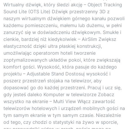
Wirtualny dźwięk, który śledzi akcję – Object Tracking
Sound Lite (OTS Lite) Dźwięk przestrzenny 3D z
naszym wirtualnym dźwiękiem górnego kanału pozwoli
każdemu pomieszczeniu, małemu lub dużemu, w pełni
zanurzyć się w doświadczeniu dźwiękowym. Smukłe i
cienkie, bardziej niż kiedykolwiek – AirSlim Zwiększ
elastyczność dzięki ultra płaskiej konstrukcji,
umożliwiając operatorom hoteli tworzenie
zoptymalizowanych układów pokoi, które zwiększają
komfort gości. Wysokość, która pasuje do każdego
projektu – Adjustable Stand Dostosuj wysokość i
poszerz przestrzeń stojaka na telewizor, aby
dopasować go do każdej przestrzeni. Pracuj i ucz się,
gdy jesteś daleko Komputer w telewizorze Zobacz
wszystko na ekranie – Multi View Włącz zawartość
telewizorów hotelowych i urządzeń mobilnych gości na
tym samym ekranie w tym samym czasie. Niezależnie
od tego, czy chodzi o statystyki na żywo w sporcie,
czy przewodniki wideo w grach, goście mogą po