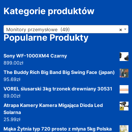
Kategorie produktów
Monitory przemysłowe (49)
×
Popularne Produkty
Sony WF-1000XM4 Czarny
899.00
zł
The Buddy Rich Big Band Big Swing Face (japan)
95.69
zł
VOREL ślusarski 3kg trzonek drewniany 30531
89.00
zł
Atrapa Kamery Kamera Migająca Dioda Led
Solarna
25.99
zł
Mąka Żytnia typ 720 prosto z młyna 5kg Polska