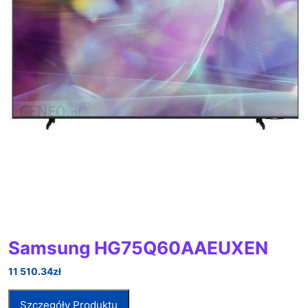
Samsung HG75Q60AAEUXEN
11 510.34
zł
Szczegóły Produktu