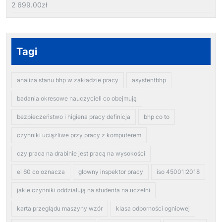
2 699.00
zł
Tagi
analiza stanu bhp w zakładzie pracy
asystentbhp
badania okresowe nauczycieli co obejmują
bezpieczeństwo i higiena pracy definicja
bhp co to
czynniki uciążliwe przy pracy z komputerem
czy praca na drabinie jest pracą na wysokości
ei 60 co oznacza
glowny inspektor pracy
iso 45001:2018
jakie czynniki oddziałują na studenta na uczelni
karta przeglądu maszyny wzór
klasa odporności ogniowej