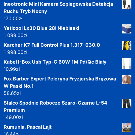
Ineotronic Mini Kamera Szpiegowska Detekcja
Ruchu Tryb Nocny
170.00
zł
Yeticool Lx30 Blue 28l Niebieski
1 099.00
zł
Karcher K7 Full Control Plus 1.317-030.0
1 998.00
zł
Kabel I-Box Usb Typ-C 60W 1M Pd/Qc Biały
10.99
zł
Fox Barber Expert Peleryna Fryzjerska Brązowa
W Paski No.1
58.65
zł
Stalco Spodnie Robocze Szaro-Czarne L-54
Premium
149.00
zł
Rumunia. Pascal Lajt
16.44
zł