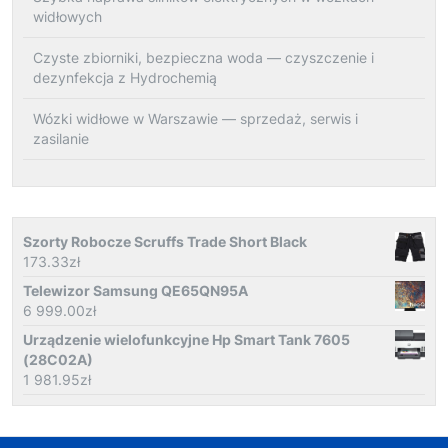
widłowych
Czyste zbiorniki, bezpieczna woda — czyszczenie i
dezynfekcja z Hydrochemią
Wózki widłowe w Warszawie — sprzedaż, serwis i
zasilanie
Szorty Robocze Scruffs Trade Short Black
173.33
zł
Telewizor Samsung QE65QN95A
6 999.00
zł
Urządzenie wielofunkcyjne Hp Smart Tank 7605
(28C02A)
1 981.95
zł