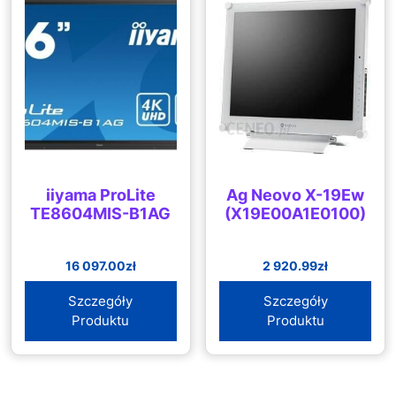
iiyama ProLite
Ag Neovo X-19Ew
TE8604MIS-B1AG
(X19E00A1E0100)
16 097.00
zł
2 920.99
zł
Szczegóły
Szczegóły
Produktu
Produktu