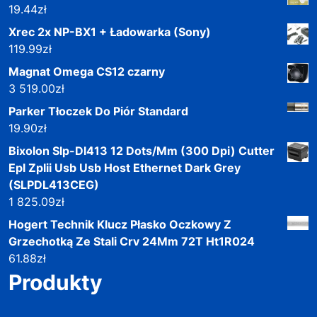
19.44
zł
Xrec 2x NP-BX1 + Ładowarka (Sony)
119.99
zł
Magnat Omega CS12 czarny
3 519.00
zł
Parker Tłoczek Do Piór Standard
19.90
zł
Bixolon Slp-Dl413 12 Dots/Mm (300 Dpi) Cutter
Epl Zplii Usb Usb Host Ethernet Dark Grey
(SLPDL413CEG)
1 825.09
zł
Hogert Technik Klucz Płasko Oczkowy Z
Grzechotką Ze Stali Crv 24Mm 72T Ht1R024
61.88
zł
Produkty