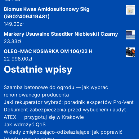
Biomus Kwas Amidosulfonowy 5Kg
(5902409419481)
149.00
zł
Markery Usuwalne Staedtler Niebieski I Czarny
23.33
zł
OLEO-MAC KOSIARKA OM 106/22 H
22 998.00
zł
Ostatnie wpisy
Szamba betonowe do ogrodu — jak wybrać
renomowanego producenta
Jaki rekuperator wybrać: poradnik ekspertów Pro-Vent
Dokument zabezpieczenia przed wybuchem i audyt
ATEX — przygotuj się w Krakowie
Jak wdrożyć QoS
Wkłady zmiękczająco-odżelaziające: jak poprawić