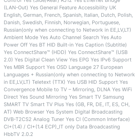
(LAN-Out) Yes General Feature Accessibility UK
English, German, French, Spanish, Italian, Dutch, Polish,
Danish, Swedish, Finnish, Norwegian, Portuguese,
Russian(only when connecting to Network in EE,LV,LT)
Ambient Mode Yes Auto Channel Search Yes Auto
Power Off Yes BT HID Built-in Yes Caption (Subtitle)
Yes ConnectShare™ (HDD) Yes ConnectShare™ (USB
2.0) Yes Digital Clean View Yes EPG Yes IPv6 Support
Yes MBR Support Yes OSD Language 27 European
Languages + Russian(only when connecting to Network
in EE,LV,LT) Teletext (TTX) Yes USB HID Support Yes
Convergence Mobile to TV – Mirroring, DLNA Yes WiFi
Direct Yes Sound Mirroring Yes Smart TV Samsung
SMART TV Smart TV Plus Yes (GB, FR, DE, IT, ES, CH,
AT) Web Browser Yes System Digital Broadcasting
DVB-T2CS2 Analog Tuner Yes CI (Common Interface)
CI+(1.4) / CI+(1.4 ECP)_IT only Data Broadcasting
HbbTV 2.0.2