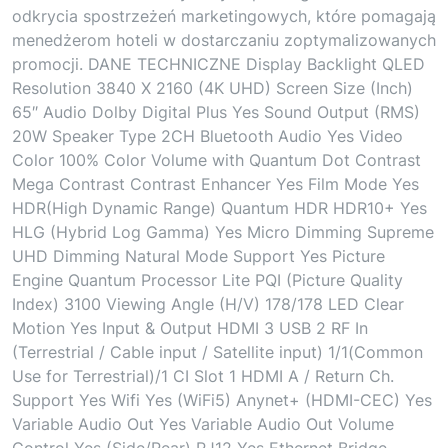
odkrycia spostrzeżeń marketingowych, które pomagają
menedżerom hoteli w dostarczaniu zoptymalizowanych
promocji. DANE TECHNICZNE Display Backlight QLED
Resolution 3840 X 2160 (4K UHD) Screen Size (Inch)
65″ Audio Dolby Digital Plus Yes Sound Output (RMS)
20W Speaker Type 2CH Bluetooth Audio Yes Video
Color 100% Color Volume with Quantum Dot Contrast
Mega Contrast Contrast Enhancer Yes Film Mode Yes
HDR(High Dynamic Range) Quantum HDR HDR10+ Yes
HLG (Hybrid Log Gamma) Yes Micro Dimming Supreme
UHD Dimming Natural Mode Support Yes Picture
Engine Quantum Processor Lite PQI (Picture Quality
Index) 3100 Viewing Angle (H/V) 178/178 LED Clear
Motion Yes Input & Output HDMI 3 USB 2 RF In
(Terrestrial / Cable input / Satellite input) 1/1(Common
Use for Terrestrial)/1 CI Slot 1 HDMI A / Return Ch.
Support Yes Wifi Yes (WiFi5) Anynet+ (HDMI-CEC) Yes
Variable Audio Out Yes Variable Audio Out Volume
Control Yes (Side/Rear) RJ12 Yes Ethernet Bridge