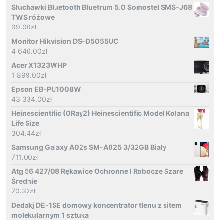
Słuchawki Bluetooth Bluetrum 5.0 Somostel SMS-J68
TWS różowe
99.00
zł
Monitor Hikvision DS-D5055UC
4 640.00
zł
Acer X1323WHP
1 899.00
zł
Epson EB-PU1008W
43 334.00
zł
Heinescientific (0Ray2) Heinescientific Model Kolana
Life Size
304.44
zł
Samsung Galaxy A02s SM-A025 3/32GB Biały
711.00
zł
Atg 56 427/08 Rękawice Ochronne I Robocze Szare
Średnie
70.32
zł
Dedakj DE-1SE domowy koncentrator tlenu z sitem
molekularnym 1 sztuka