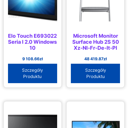
Elo Touch E693022
Microsoft Monitor
Seria I 2.0 Windows
Surface Hub 2S 50
10
Xz-Nl-Fr-De-It-Pl
9 108.66
zł
48 419.87
zł
Szczegóły
Szczegóły
Produktu
Produktu