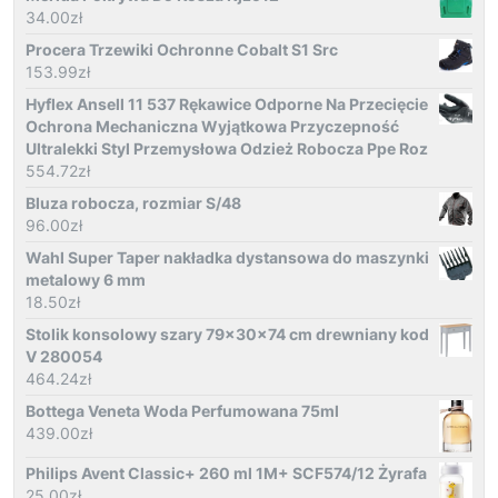
34.00
zł
Procera Trzewiki Ochronne Cobalt S1 Src
153.99
zł
Hyflex Ansell 11 537 Rękawice Odporne Na Przecięcie
Ochrona Mechaniczna Wyjątkowa Przyczepność
Ultralekki Styl Przemysłowa Odzież Robocza Ppe Roz
554.72
zł
Bluza robocza, rozmiar S/48
96.00
zł
Wahl Super Taper nakładka dystansowa do maszynki
metalowy 6 mm
18.50
zł
Stolik konsolowy szary 79x30x74 cm drewniany kod
V 280054
464.24
zł
Bottega Veneta Woda Perfumowana 75ml
439.00
zł
Philips Avent Classic+ 260 ml 1M+ SCF574/12 Żyrafa
25.00
zł