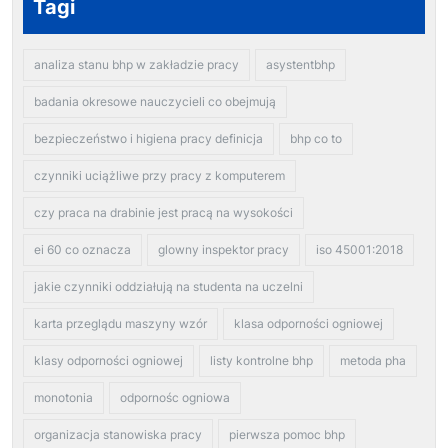
Tagi
analiza stanu bhp w zakładzie pracy
asystentbhp
badania okresowe nauczycieli co obejmują
bezpieczeństwo i higiena pracy definicja
bhp co to
czynniki uciążliwe przy pracy z komputerem
czy praca na drabinie jest pracą na wysokości
ei 60 co oznacza
glowny inspektor pracy
iso 45001:2018
jakie czynniki oddziałują na studenta na uczelni
karta przeglądu maszyny wzór
klasa odporności ogniowej
klasy odporności ogniowej
listy kontrolne bhp
metoda pha
monotonia
odpornośc ogniowa
organizacja stanowiska pracy
pierwsza pomoc bhp