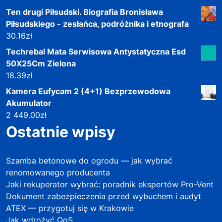
Ten drugi Piłsudski. Biografia Bronisława
Piłsudskiego - zesłańca, podróżnika i etnografa
30.16
zł
Techrebal Mata Serwisowa Antystatyczna Esd
50X25Cm Zielona
18.39
zł
Kamera Eufycam 2 (4+1) Bezprzewodowa
Akumulator
2 449.00
zł
Ostatnie wpisy
Szamba betonowe do ogrodu — jak wybrać
renomowanego producenta
Jaki rekuperator wybrać: poradnik ekspertów Pro-Vent
Dokument zabezpieczenia przed wybuchem i audyt
ATEX — przygotuj się w Krakowie
Jak wdrożyć QoS