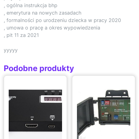
, ogólna instrukcja bhp
, emerytura na nowych zasadach
, formalności po urodzeniu dziecka w pracy 2020
, umowa o pracę a okres wypowiedzenia
, pit 11 za 2021
yyyyy
Podobne produkty