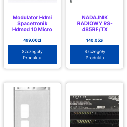
Modulator Hdmi
NADAJNIK
Spacetronik
RADIOWY RS-
Hdmod 10 Micro
485RF/TX
499.00
zł
140.05
zł
Szczegóły
Szczegóły
Produktu
Produktu