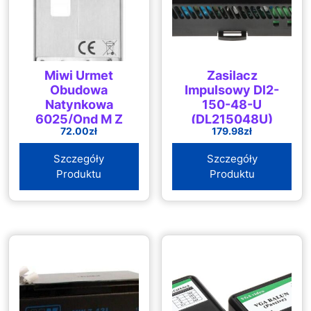
Miwi Urmet
Zasilacz
Obudowa
Impulsowy Dl2-
Natynkowa
150-48-U
6025/Ond M Z
(DL215048U)
72.00
zł
179.98
zł
Daszkiem
(6025ONDM)
Szczegóły
Szczegóły
Produktu
Produktu