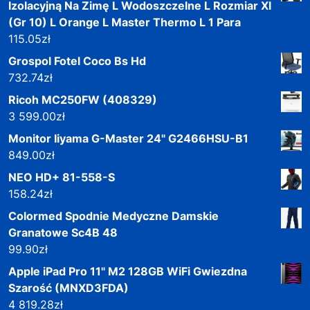
Izolacyjną Na Zimę L Wodoszczelne L Rozmiar Xl
(Gr 10) L Orange L Master Thermo L 1 Para
115.05
zł
Grospol Fotel Coco Bs Hd
732.74
zł
Ricoh MC250FW (408329)
3 599.00
zł
Monitor Iiyama G-Master 24" G2466HSU-B1
849.00
zł
NEO HD+ 81-558-S
158.24
zł
Colormed Spodnie Medyczne Damskie
Granatowe Sc4B 48
99.90
zł
Apple iPad Pro 11" M2 128GB WiFi Gwiezdna
Szarość (MNXD3FDA)
4 819.28
zł