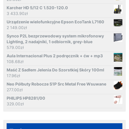
Karcher HD 5/12 C 1.520-120.0
3 433.90
zł
Urządzenie wielofunkcyjne Epson EcoTank L7160
2 149.00
zł
Synco P2L bezprzewodowy system mikrofonowy
Lighting, 2 nadajniki, 1 odbiornik, grey-blue
579.00
zł
Aula Internacional Plus 2 podręcznik + ćw + mp3
108.68
zł
Maść Z Sadłem Jelenia Do Szorstkiej Skóry 100ml
17.96
zł
Neo Półbuty Robocze S1P Src Metal Free Wsuwane
277.00
zł
PHILIPS HP8281/00
329.00
zł