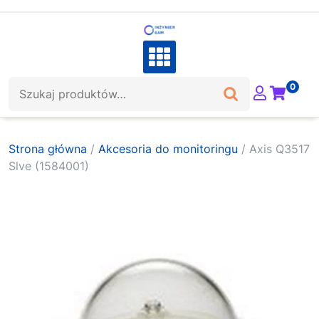
Skip
to
content
Szukaj:
0
Strona główna
/
Akcesoria do monitoringu
/ Axis Q3517
Slve (1584001)