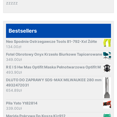
zzzzz
Bestsellers
Neo Spodnie Ostrzegawcze Tools 81-792-Xxl Żółte
134.00
zł
Fotel Obrotowy Onyx Krzesło Biurkowe Tapicerowane
349.00
zł
R E I S Hw Mas Optifit Maska Pełnotwarzowa Optifit M
493.90
zł
DŁUTO DO ZAPRAWY SDS-MAX MILWAUKEE 280 mm
4932472031
654.89
zł
Piła Yato Yt82814
339.00
zł
Merida Pokrywa Do Kosza Kjz912