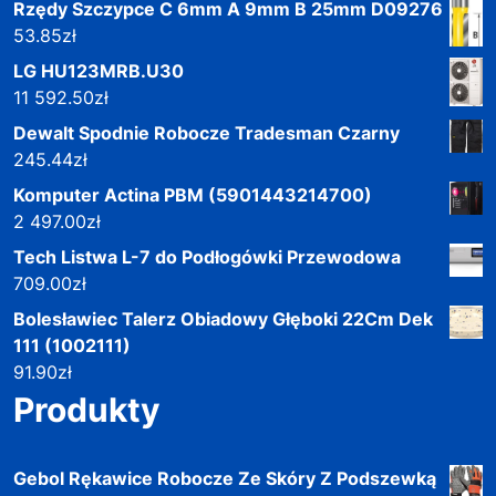
Rzędy Szczypce C 6mm A 9mm B 25mm D09276
53.85
zł
LG HU123MRB.U30
11 592.50
zł
Dewalt Spodnie Robocze Tradesman Czarny
245.44
zł
Komputer Actina PBM (5901443214700)
2 497.00
zł
Tech Listwa L-7 do Podłogówki Przewodowa
709.00
zł
Bolesławiec Talerz Obiadowy Głęboki 22Cm Dek
111 (1002111)
91.90
zł
Produkty
Gebol Rękawice Robocze Ze Skóry Z Podszewką