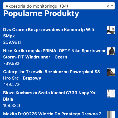
Akcesoria do monitoringu (34)
×
Popularne Produkty
Dvs Czarna Bezprzewodowa Kamera Ip Wifi
5Mpx
239.99
zł
Nike Kurtka męska PRIMALOFT® Nike Sportswear
Storm-FIT Windrunner - Czerń
789.99
zł
Caterpillar Trzewiki Bezpieczne Powerplant S3
Hro Src - Brązowy
449.57
zł
Bluza Kucharska Szefa Kuchni C733 Napy Xxl
Biała
108.33
zł
Makita D-09276 Wiertło Do Prostego Drewna 2