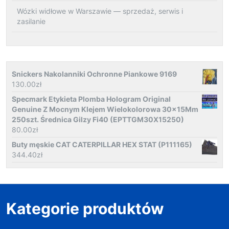
Wózki widłowe w Warszawie — sprzedaż, serwis i
zasilanie
Snickers Nakolanniki Ochronne Piankowe 9169
130.00
zł
Specmark Etykieta Plomba Hologram Original
Genuine Z Mocnym Klejem Wielokolorowa 30x15Mm
250szt. Średnica Gilzy Fi40 (EPTTGM30X15250)
80.00
zł
Buty męskie CAT CATERPILLAR HEX STAT (P111165)
344.40
zł
Kategorie produktów