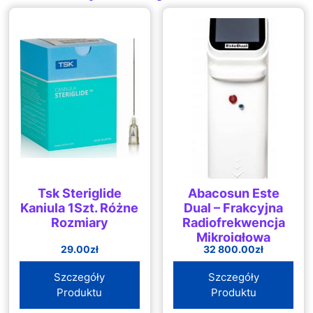
Tsk Steriglide
Abacosun Este
Kaniula 1Szt. Różne
Dual – Frakcyjna
Rozmiary
Radiofrekwencja
Mikroigłowa
29.00
zł
32 800.00
zł
Szczegóły
Szczegóły
Produktu
Produktu