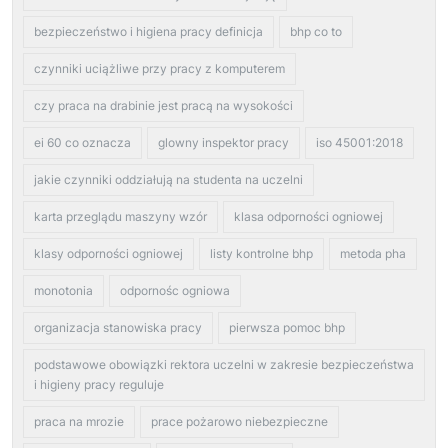
bezpieczeństwo i higiena pracy definicja
bhp co to
czynniki uciążliwe przy pracy z komputerem
czy praca na drabinie jest pracą na wysokości
ei 60 co oznacza
glowny inspektor pracy
iso 45001:2018
jakie czynniki oddziałują na studenta na uczelni
karta przeglądu maszyny wzór
klasa odporności ogniowej
klasy odporności ogniowej
listy kontrolne bhp
metoda pha
monotonia
odpornośc ogniowa
organizacja stanowiska pracy
pierwsza pomoc bhp
podstawowe obowiązki rektora uczelni w zakresie bezpieczeństwa
i higieny pracy reguluje
praca na mrozie
prace pożarowo niebezpieczne