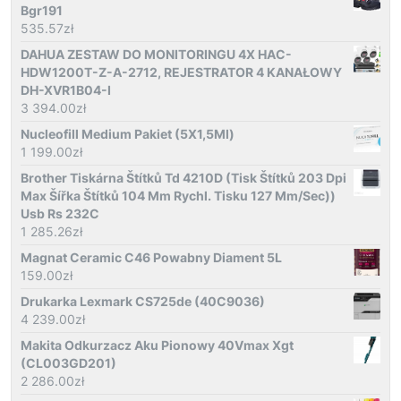
Bgr191
535.57
zł
DAHUA ZESTAW DO MONITORINGU 4X HAC-
HDW1200T-Z-A-2712, REJESTRATOR 4 KANAŁOWY
DH-XVR1B04-I
3 394.00
zł
Nucleofill Medium Pakiet (5X1,5Ml)
1 199.00
zł
Brother Tiskárna Štítků Td 4210D (Tisk Štítků 203 Dpi
Max Šířka Štítků 104 Mm Rychl. Tisku 127 Mm/Sec))
Usb Rs 232C
1 285.26
zł
Magnat Ceramic C46 Powabny Diament 5L
159.00
zł
Drukarka Lexmark CS725de (40C9036)
4 239.00
zł
Makita Odkurzacz Aku Pionowy 40Vmax Xgt
(CL003GD201)
2 286.00
zł