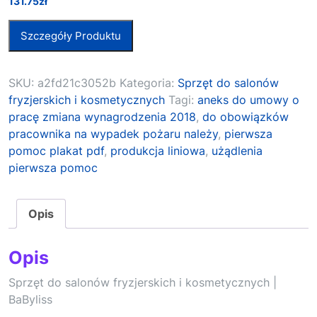
131.75
zł
Szczegóły Produktu
SKU:
a2fd21c3052b
Kategoria:
Sprzęt do salonów
fryzjerskich i kosmetycznych
Tagi:
aneks do umowy o
pracę zmiana wynagrodzenia 2018
,
do obowiązków
pracownika na wypadek pożaru należy
,
pierwsza
pomoc plakat pdf
,
produkcja liniowa
,
użądlenia
pierwsza pomoc
Opis
Opis
Sprzęt do salonów fryzjerskich i kosmetycznych |
BaByliss