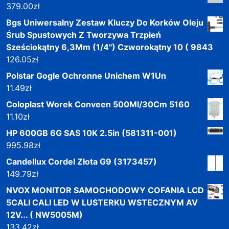
379.00
zł
Bgs Uniwersalny Zestaw Kluczy Do Korków Oleju
Śrub Spustowych Z Tworzywa Trzpień
Sześciokątny 6,3Mm (1/4") Czworokątny 10 ( 9843
126.05
zł
Polstar Gogle Ochronne Unichem W1Un
11.49
zł
Coloplast Worek Conveen 500Ml/30Cm 5160
11.10
zł
HP 600GB 6G SAS 10K 2.5in (581311-001)
995.98
zł
Candellux Cordel Złota G9 (3173457)
149.79
zł
NVOX MONITOR SAMOCHODOWY COFANIA LCD
5CALI CALI LED W LUSTERKU WSTECZNYM AV
12V... ( NW5005M)
133.42
zł