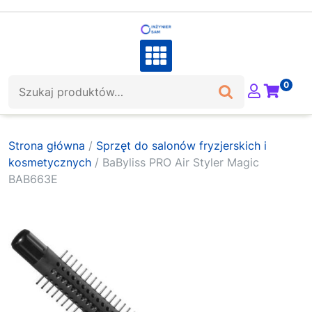
Skip
to
content
Szukaj:
0
Strona główna
/
Sprzęt do salonów fryzjerskich i
kosmetycznych
/ BaByliss PRO Air Styler Magic
BAB663E