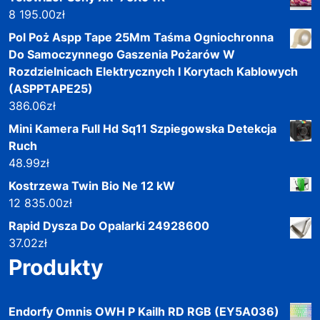
8 195.00
zł
Pol Poż Aspp Tape 25Mm Taśma Ogniochronna
Do Samoczynnego Gaszenia Pożarów W
Rozdzielnicach Elektrycznych I Korytach Kablowych
(ASPPTAPE25)
386.06
zł
Mini Kamera Full Hd Sq11 Szpiegowska Detekcja
Ruch
48.99
zł
Kostrzewa Twin Bio Ne 12 kW
12 835.00
zł
Rapid Dysza Do Opalarki 24928600
37.02
zł
Produkty
Endorfy Omnis OWH P Kailh RD RGB (EY5A036)