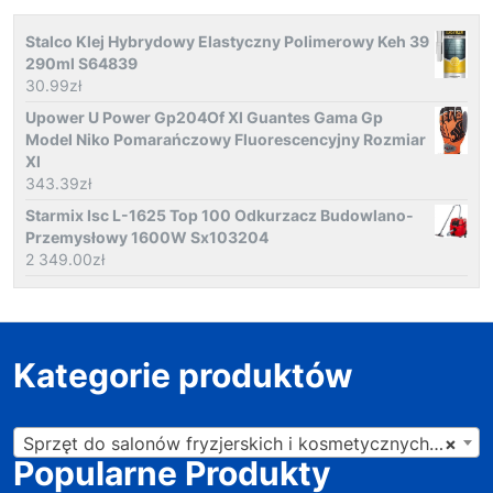
Stalco Klej Hybrydowy Elastyczny Polimerowy Keh 39
290ml S64839
30.99
zł
Upower U Power Gp204Of Xl Guantes Gama Gp
Model Niko Pomarańczowy Fluorescencyjny Rozmiar
Xl
343.39
zł
Starmix Isc L-1625 Top 100 Odkurzacz Budowlano-
Przemysłowy 1600W Sx103204
2 349.00
zł
Kategorie produktów
Sprzęt do salonów fryzjerskich i kosmetycznych (201)
×
Popularne Produkty