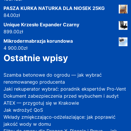
PASZA KURKA NATURKA DLA NIOSEK 25KG
84.00
zł
Unique Krzesło Expander Czarny
899.00
zł
Mikrodermabrazja korundowa
4 900.00
zł
Ostatnie wpisy
Szamba betonowe do ogrodu — jak wybrać
renomowanego producenta
Jaki rekuperator wybrać: poradnik ekspertów Pro-Vent
Dokument zabezpieczenia przed wybuchem i audyt
ATEX — przygotuj się w Krakowie
Jak wdrożyć QoS
Wkłady zmiękczająco-odżelaziające: jak poprawić
jakość wody w domu