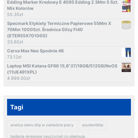
Edding Marker Kredowy E 4095 Edding 2 3Mm 5 Szt.
Mix Kolorów
55.35
zł
Specmark Etykiety Termiczne Papierowe 55Mm X
70Mm 1000Szt. Średnica Gilzy Fi40
(ETER55X701000)
33.60
zł
Cerva Max Neo Spodnie 46
73.12
zł
Laptop MSI Katana GF66 15,6"/i7/16GB/512GB/NoOS
(11UE491XPL)
4 899.00
zł
Tagi
analiza stanu bhp w zakładzie pracy
asystentbhp
badania okresowe nauczycieli co obejmują