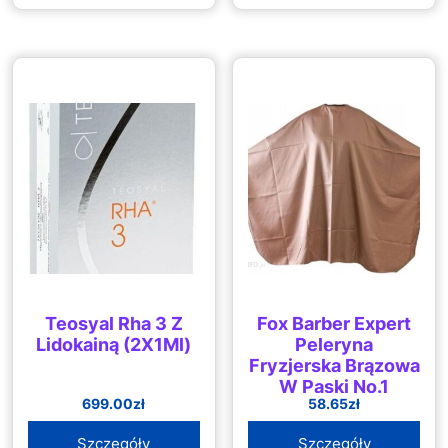
Teosyal Rha 3 Z
Fox Barber Expert
Lidokainą (2X1Ml)
Peleryna
Fryzjerska Brązowa
W Paski No.1
699.00
zł
58.65
zł
Szczegóły
Szczegóły