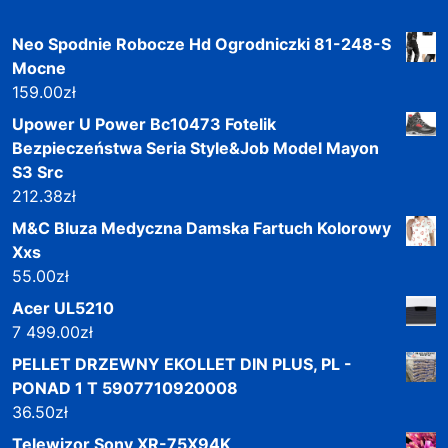
Neo Spodnie Robocze Hd Ogrodniczki 81-248-S
Mocne
159.00
zł
Upower U Power Bc10473 Fotelik
Bezpieczeństwa Seria Style&Job Model Mayon
S3 Src
212.38
zł
M&C Bluza Medyczna Damska Fartuch Kolorowy
Xxs
55.00
zł
Acer UL5210
7 499.00
zł
PELLET DRZEWNY EKOLLET DIN PLUS, PL -
PONAD 1 T 5907710920008
36.50
zł
Telewizor Sony XR-75X94K