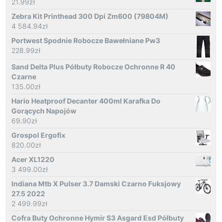
21.99
zł
Zebra Kit Printhead 300 Dpi Zm600 (79804M)
4 584.94
zł
Portwest Spodnie Robocze Bawełniane Pw3
228.99
zł
Sand Delta Plus Półbuty Robocze Ochronne R 40
Czarne
135.00
zł
Hario Heatproof Decanter 400ml Karafka Do
Gorących Napojów
69.90
zł
Grospol Ergofix
820.00
zł
Acer XL1220
3 499.00
zł
Indiana Mtb X Pulser 3.7 Damski Czarno Fuksjowy
27.5 2022
2 499.99
zł
Cofra Buty Ochronne Hymir S3 Asgard Esd Półbuty