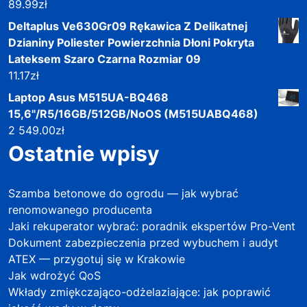
89.99
zł
Deltaplus Ve630Gr09 Rękawica Z Delikatnej
Dzianiny Poliester Powierzchnia Dłoni Pokryta
Lateksem Szaro Czarna Rozmiar 09
11.17
zł
Laptop Asus M515UA-BQ468
15,6"/R5/16GB/512GB/NoOS (M515UABQ468)
2 549.00
zł
Ostatnie wpisy
Szamba betonowe do ogrodu — jak wybrać
renomowanego producenta
Jaki rekuperator wybrać: poradnik ekspertów Pro-Vent
Dokument zabezpieczenia przed wybuchem i audyt
ATEX — przygotuj się w Krakowie
Jak wdrożyć QoS
Wkłady zmiękczająco-odżelaziające: jak poprawić