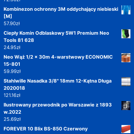
Kombinezon ochronny 3M oddychający niebieski
[M]
57.90
zł
Ciepły Komin Odblaskowy 5W1 Premium Neo
Tools 81 628
24.95
zł
Neo Wąż 1/2 x 30m 4-warstwowy ECONOMIC
15-801
59.99
zł
Stahlwille Nasadka 3/8" 18mm 12-Kątna Długa
2020018
121.16
zł
Ilustrowany przewodnik po Warszawie z 1893
w.2022
25.69
zł
FOREVER 10 Blix BS-850 Czerwony