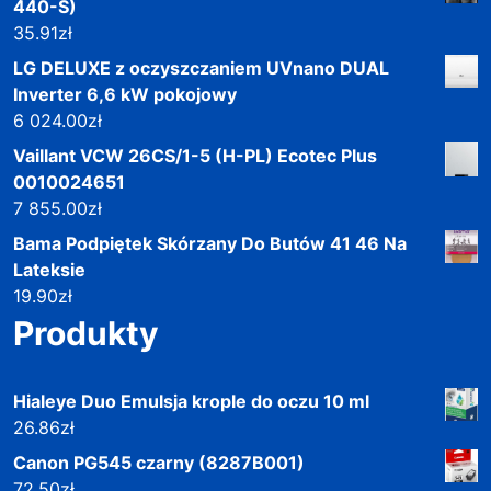
440-S)
35.91
zł
LG DELUXE z oczyszczaniem UVnano DUAL
Inverter 6,6 kW pokojowy
6 024.00
zł
Vaillant VCW 26CS/1-5 (H-PL) Ecotec Plus
0010024651
7 855.00
zł
Bama Podpiętek Skórzany Do Butów 41 46 Na
Lateksie
19.90
zł
Produkty
Hialeye Duo Emulsja krople do oczu 10 ml
26.86
zł
Canon PG545 czarny (8287B001)
72.50
zł