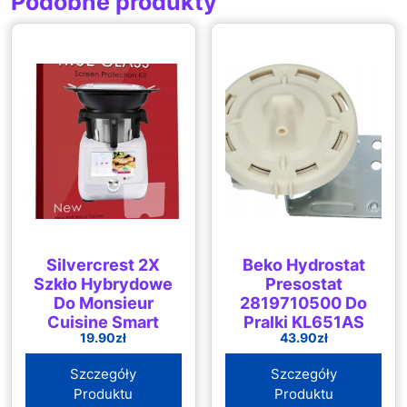
Podobne produkty
Silvercrest 2X
Beko Hydrostat
Szkło Hybrydowe
Presostat
Do Monsieur
2819710500 Do
Cuisine Smart
Pralki KL651AS
19.90
zł
43.90
zł
2022 ICHBT04
Szczegóły
Szczegóły
Produktu
Produktu