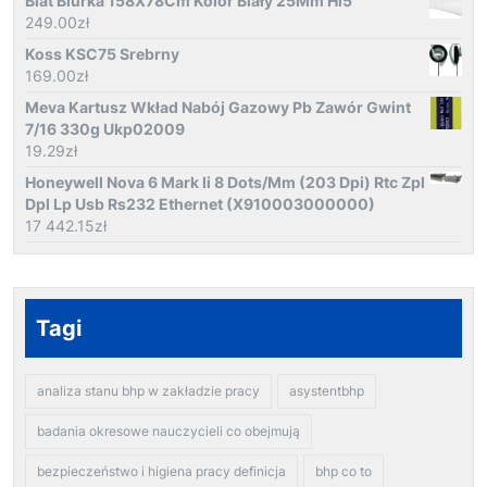
Blat Biurka 158X78Cm Kolor Biały 25Mm Hi5
249.00
zł
Koss KSC75 Srebrny
169.00
zł
Meva Kartusz Wkład Nabój Gazowy Pb Zawór Gwint
7/16 330g Ukp02009
19.29
zł
Honeywell Nova 6 Mark Ii 8 Dots/Mm (203 Dpi) Rtc Zpl
Dpl Lp Usb Rs232 Ethernet (X910003000000)
17 442.15
zł
Tagi
analiza stanu bhp w zakładzie pracy
asystentbhp
badania okresowe nauczycieli co obejmują
bezpieczeństwo i higiena pracy definicja
bhp co to