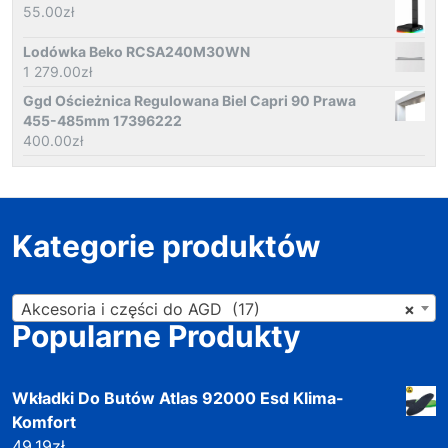
55.00
zł
Lodówka Beko RCSA240M30WN
1 279.00
zł
Ggd Ościeżnica Regulowana Biel Capri 90 Prawa
455-485mm 17396222
400.00
zł
Kategorie produktów
Akcesoria i części do AGD (17)
×
Popularne Produkty
Wkładki Do Butów Atlas 92000 Esd Klima-
Komfort
49.19
zł