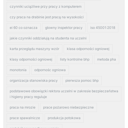
czynniki uciążliwe przy pracy z komputerem
czy praca na drabinie jest pracą na wysokości
ei 60 co oznacza
glowny inspektor pracy
iso 45001:2018
jakie czynniki oddziałują na studenta na uczelni
karta przeglądu maszyny wzór
klasa odporności ogniowej
klasy odporności ogniowej
listy kontrolne bhp
metoda pha
monotonia
odpornośc ogniowa
organizacja stanowiska pracy
pierwsza pomoc bhp
podstawowe obowiązki rektora uczelni w zakresie bezpieczeństwa
i higieny pracy reguluje
praca na mrozie
prace pożarowo niebezpieczne
prace spawalnicze
produkcja potokowa