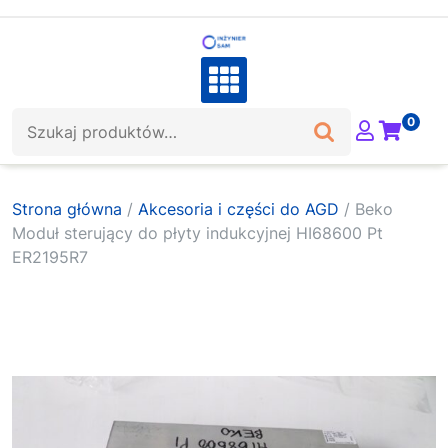
Skip
to
content
Szukaj:
0
Strona główna
/
Akcesoria i części do AGD
/ Beko
Moduł sterujący do płyty indukcyjnej HI68600 Pt
ER2195R7