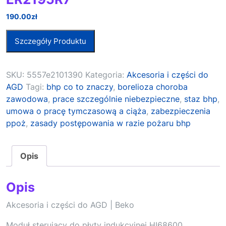
190.00
zł
Szczegóły Produktu
SKU:
5557e2101390
Kategoria:
Akcesoria i części do
AGD
Tagi:
bhp co to znaczy
,
borelioza choroba
zawodowa
,
prace szczególnie niebezpieczne
,
staz bhp
,
umowa o pracę tymczasową a ciąża
,
zabezpieczenia
ppoż
,
zasady postępowania w razie pożaru bhp
Opis
Opis
Akcesoria i części do AGD | Beko
Moduł sterujący do płyty indukcyjnej HI68600