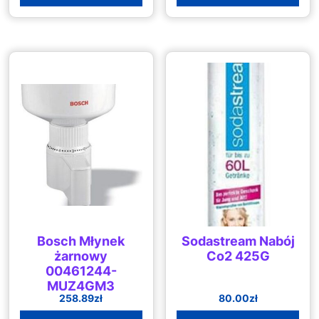
Bosch Młynek
Sodastream Nabój
żarnowy
Co2 425G
00461244-
MUZ4GM3
258.89
zł
80.00
zł