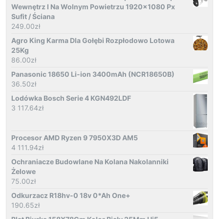
Wewnętrz I Na Wolnym Powietrzu 1920x1080 Px
Sufit / Ściana
249.00
zł
Agro King Karma Dla Gołębi Rozpłodowo Lotowa
25Kg
86.00
zł
Panasonic 18650 Li-ion 3400mAh (NCR18650B)
36.50
zł
Lodówka Bosch Serie 4 KGN492LDF
3 117.64
zł
Procesor AMD Ryzen 9 7950X3D AM5
4 111.94
zł
Ochraniacze Budowlane Na Kolana Nakolanniki
Żelowe
75.00
zł
Odkurzacz R18hv-0 18v 0*Ah One+
190.65
zł