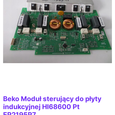
Beko Moduł sterujący do płyty
indukcyjnej HI68600 Pt
ER2195R7