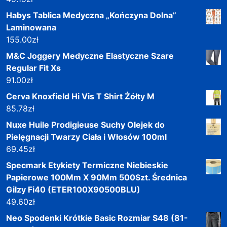
Habys Tablica Medyczna „Kończyna Dolna”
Laminowana
155.00
zł
M&C Joggery Medyczne Elastyczne Szare
Regular Fit Xs
91.00
zł
Cerva Knoxfield Hi Vis T Shirt Żółty M
85.78
zł
Nuxe Huile Prodigieuse Suchy Olejek do
Pielęgnacji Twarzy Ciała i Włosów 100ml
69.45
zł
Specmark Etykiety Termiczne Niebieskie
Papierowe 100Mm X 90Mm 500Szt. Średnica
Gilzy Fi40 (ETER100X90500BLU)
49.60
zł
Neo Spodenki Krótkie Basic Rozmiar S48 (81-