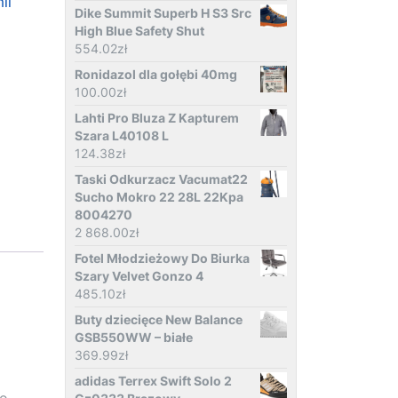
ii
Dike Summit Superb H S3 Src
High Blue Safety Shut
554.02
zł
Ronidazol dla gołębi 40mg
100.00
zł
Lahti Pro Bluza Z Kapturem
Szara L40108 L
124.38
zł
Taski Odkurzacz Vacumat22
Sucho Mokro 22 28L 22Kpa
8004270
2 868.00
zł
Fotel Młodzieżowy Do Biurka
Szary Velvet Gonzo 4
485.10
zł
Buty dziecięce New Balance
GSB550WW – białe
369.99
zł
adidas Terrex Swift Solo 2
 o