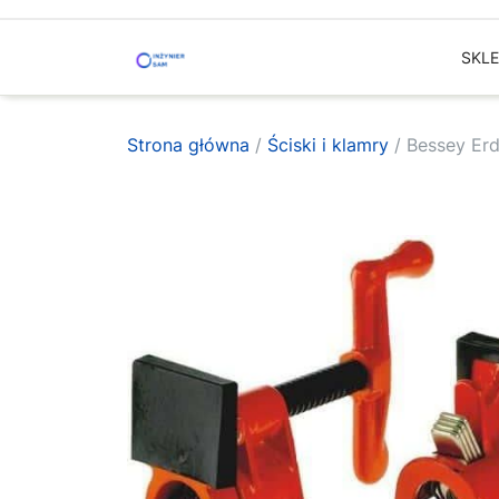
Skip
to
SKL
content
Strona główna
/
Ściski i klamry
/ Bessey Erd