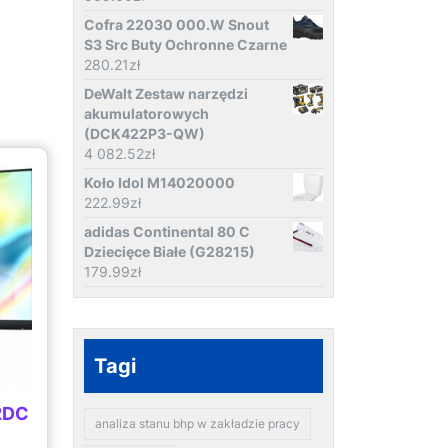
Cofra 22030 000.W Snout
S3 Src Buty Ochronne Czarne
280.21
zł
DeWalt Zestaw narzędzi
akumulatorowych
(DCK422P3-QW)
4 082.52
zł
Koło Idol M14020000
222.99
zł
adidas Continental 80 C
Dziecięce Białe (G28215)
179.99
zł
Tagi
22DC
analiza stanu bhp w zakładzie pracy