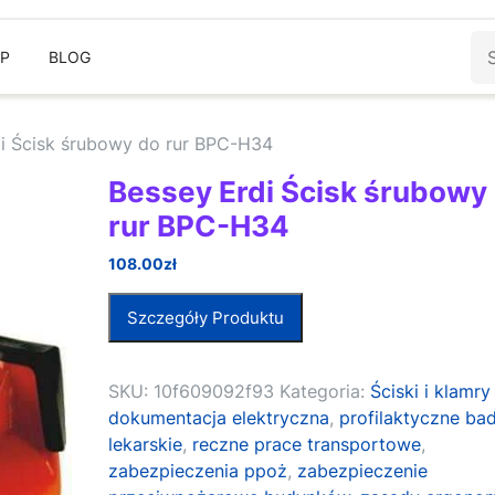
Sz
EP
BLOG
i Ścisk śrubowy do rur BPC-H34
Bessey Erdi Ścisk śrubowy
rur BPC-H34
108.00
zł
Szczegóły Produktu
SKU:
10f609092f93
Kategoria:
Ściski i klamry
dokumentacja elektryczna
,
profilaktyczne ba
lekarskie
,
reczne prace transportowe
,
zabezpieczenia ppoż
,
zabezpieczenie