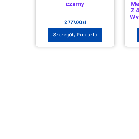
czarny
Me
Z 
Wy
2 777.00
zł
Szczegóły Produktu