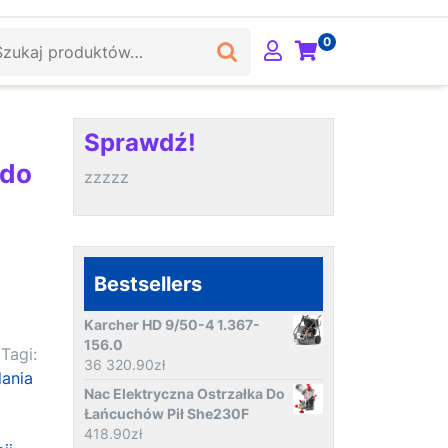
ukaj:
0
Sprawdź!
 do
zzzzz
Bestsellers
Karcher HD 9/50-4 1.367-
156.0
Tagi:
36 320.90
zł
dania
Nac Elektryczna Ostrzałka Do
Łańcuchów Pił She230F
418.90
zł