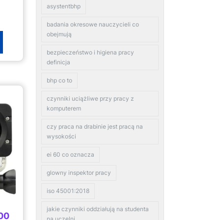
asystentbhp
badania okresowe nauczycieli co
obejmują
bezpieczeństwo i higiena pracy
definicja
bhp co to
czynniki uciążliwe przy pracy z
komputerem
czy praca na drabinie jest pracą na
wysokości
ei 60 co oznacza
glowny inspektor pracy
iso 45001:2018
jakie czynniki oddziałują na studenta
00
na uczelni