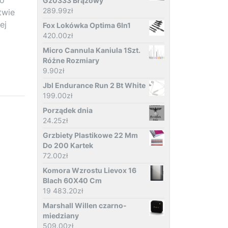
Gz0333 Brązowy
289.99
zł
twie
ej
Fox Lokówka Optima 6In1
420.00
zł
Micro Cannula Kaniula 1Szt.
Różne Rozmiary
9.90
zł
Jbl Endurance Run 2 Bt White
199.00
zł
Porządek dnia
24.25
zł
Grzbiety Plastikowe 22 Mm
Do 200 Kartek
72.00
zł
Komora Wzrostu Lievox 16
Blach 60X40 Cm
19 483.20
zł
Marshall Willen czarno-
miedziany
509.00
zł