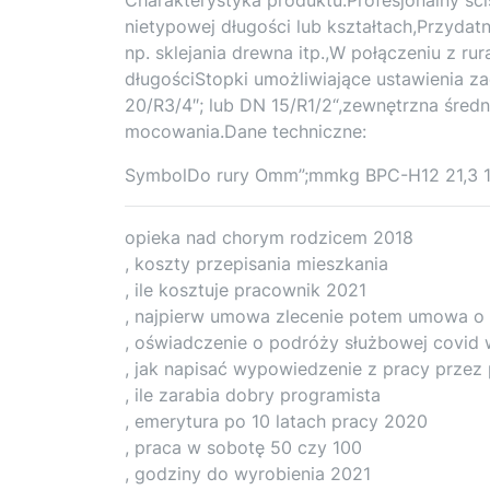
nietypowej długości lub kształtach,Przydat
np. sklejania drewna itp.,W połączeniu z ru
długościStopki umożliwiające ustawienia z
20/R3/4″; lub DN 15/R1/2“,zewnętrzna śred
mocowania.Dane techniczne:
SymbolDo rury Omm”;mmkg BPC-H12 21,3 1/
opieka nad chorym rodzicem 2018
, koszty przepisania mieszkania
, ile kosztuje pracownik 2021
, najpierw umowa zlecenie potem umowa o
, oświadczenie o podróży służbowej covid
, jak napisać wypowiedzenie z pracy przez
, ile zarabia dobry programista
, emerytura po 10 latach pracy 2020
, praca w sobotę 50 czy 100
, godziny do wyrobienia 2021