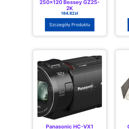
250×120 Bessey GZ25-
2K
184.82
zł
Szczegóły Produktu
Panasonic HC-VX1