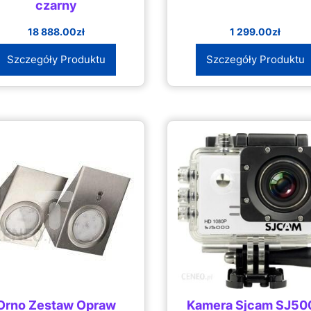
czarny
18 888.00
zł
1 299.00
zł
Szczegóły Produktu
Szczegóły Produktu
Orno Zestaw Opraw
Kamera Sjcam SJ50