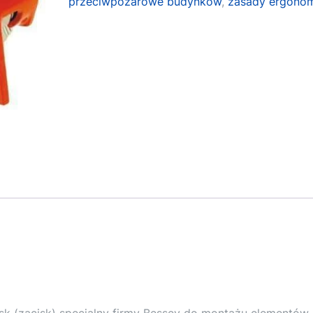
przeciwpożarowe budynków
,
zasady ergonom
isk (zacisk) specjalny firmy Bessey do montażu elementów