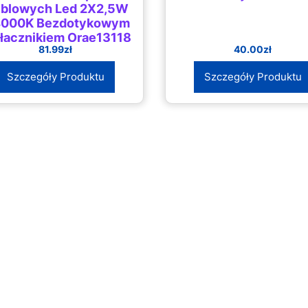
blowych Led 2X2,5W
4000K Bezdotykowym
łącznikiem Orae13118
81.99
zł
40.00
zł
Szczegóły Produktu
Szczegóły Produktu