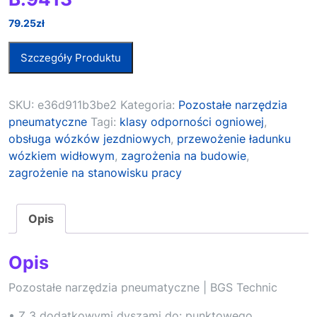
79.25
zł
Szczegóły Produktu
SKU:
e36d911b3be2
Kategoria:
Pozostałe narzędzia
pneumatyczne
Tagi:
klasy odporności ogniowej
,
obsługa wózków jezdniowych
,
przewożenie ładunku
wózkiem widłowym
,
zagrożenia na budowie
,
zagrożenie na stanowisku pracy
Opis
Opis
Pozostałe narzędzia pneumatyczne | BGS Technic
• Z 3 dodatkowymi dyszami do: punktowego,