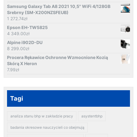
Samsung Galaxy Tab A8 2021 10,5" WiFi 4/128GB
Srebrny (SM-X200NZSFEUB)
1 272.74
zł
Epson EH-TW5825
4 349.00
zł
Alpine i902D-DU
8 299.00
zł
Procera Rękawice Ochronne Wzmocnione Kozią
Skórą X Heron
7.99
zł
Tagi
analiza stanu bhp w zakładzie pracy
asystentbhp
badania okresowe nauczycieli co obejmują