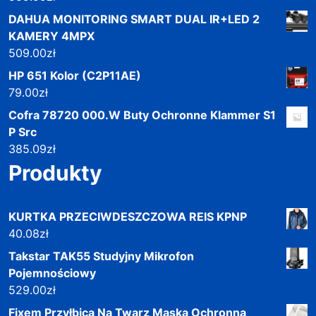
DAHUA MONITORING SMART DUAL IR+LED 2
KAMERY 4MPX
509.00
zł
HP 651 Kolor (C2P11AE)
79.00
zł
Cofra 78720 000.W Buty Ochronne Klammer S1
P Src
385.09
zł
Produkty
KURTKA PRZECIWDESZCZOWA REIS KPNP
40.08
zł
Takstar TAK55 Studyjny Mikrofon
Pojemnościowy
529.00
zł
Fixem Przyłbica Na Twarz Maska Ochronna