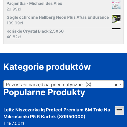
Pacjentka - Michaelides Alex
29.99
zł
Gogle ochronne Hellberg Neon Plus Af/as Endurance
109.99
zł
Końskie Crystal Black 2,5X50
40.82
zł
Kategorie produktów
Pozostałe narzędzia pneumatyczne (3)
×
Popularne Produkty
Leitz Niszczarka Iq Protect Premium 6M Tnie Na
Mikrościnki P5 6 Kartek (80950000)
1 197.00
zł