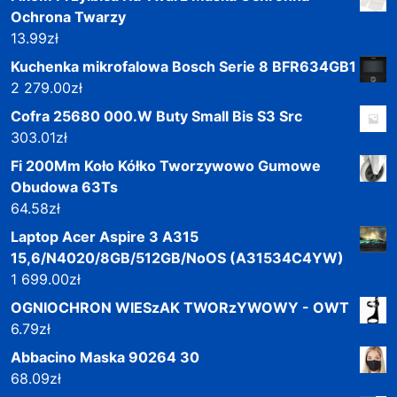
Ochrona Twarzy
13.99
zł
Kuchenka mikrofalowa Bosch Serie 8 BFR634GB1
2 279.00
zł
Cofra 25680 000.W Buty Small Bis S3 Src
303.01
zł
Fi 200Mm Koło Kółko Tworzywowo Gumowe
Obudowa 63Ts
64.58
zł
Laptop Acer Aspire 3 A315
15,6/N4020/8GB/512GB/NoOS (A31534C4YW)
1 699.00
zł
OGNIOCHRON WIESzAK TWORzYWOWY - OWT
6.79
zł
Abbacino Maska 90264 30
68.09
zł