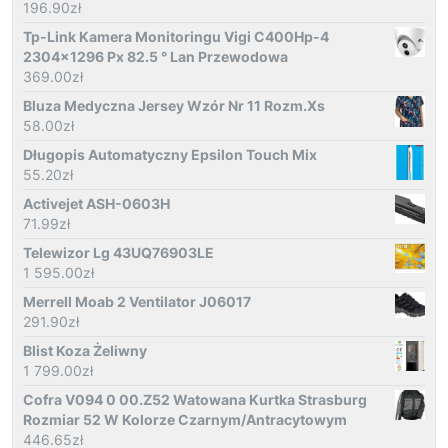
196.90
zł
Tp-Link Kamera Monitoringu Vigi C400Hp-4
2304x1296 Px 82.5 ° Lan Przewodowa
369.00
zł
Bluza Medyczna Jersey Wzór Nr 11 Rozm.Xs
58.00
zł
Długopis Automatyczny Epsilon Touch Mix
55.20
zł
Activejet ASH-0603H
71.99
zł
Telewizor Lg 43UQ76903LE
1 595.00
zł
Merrell Moab 2 Ventilator J06017
291.90
zł
Blist Koza Żeliwny
1 799.00
zł
Cofra V094 0 00.Z52 Watowana Kurtka Strasburg
Rozmiar 52 W Kolorze Czarnym/Antracytowym
446.65
zł