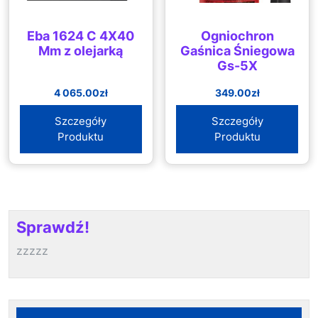
Eba 1624 C 4X40
Ogniochron
Mm z olejarką
Gaśnica Śniegowa
Gs-5X
4 065.00
zł
349.00
zł
Szczegóły
Szczegóły
Produktu
Produktu
Sprawdź!
zzzzz