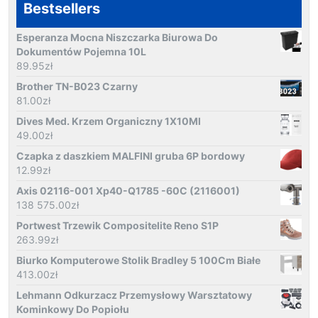
Bestsellers
Esperanza Mocna Niszczarka Biurowa Do
Dokumentów Pojemna 10L
89.95
zł
Brother TN-B023 Czarny
81.00
zł
Dives Med. Krzem Organiczny 1X10Ml
49.00
zł
Czapka z daszkiem MALFINI gruba 6P bordowy
12.99
zł
Axis 02116-001 Xp40-Q1785 -60C (2116001)
138 575.00
zł
Portwest Trzewik Compositelite Reno S1P
263.99
zł
Biurko Komputerowe Stolik Bradley 5 100Cm Białe
413.00
zł
Lehmann Odkurzacz Przemysłowy Warsztatowy
Kominkowy Do Popiołu