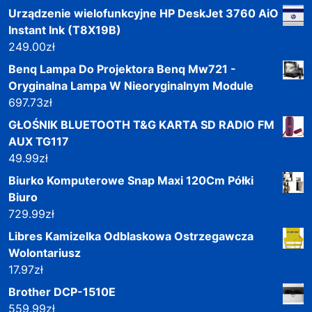
Urządzenie wielofunkcyjne HP DeskJet 3760 AiO
Instant Ink (T8X19B)
249.00
zł
Benq Lampa Do Projektora Benq Mw721 -
Oryginalna Lampa W Nieoryginalnym Module
697.73
zł
GŁOŚNIK BLUETOOTH T&G KARTA SD RADIO FM
AUX TG117
49.99
zł
Biurko Komputerowe Snap Maxi 120Cm Półki
Biuro
729.99
zł
Libres Kamizelka Odblaskowa Ostrzegawcza
Wolontariusz
17.97
zł
Brother DCP-1510E
559.99
zł