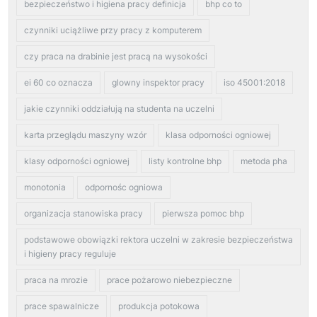
bezpieczeństwo i higiena pracy definicja
bhp co to
czynniki uciążliwe przy pracy z komputerem
czy praca na drabinie jest pracą na wysokości
ei 60 co oznacza
glowny inspektor pracy
iso 45001:2018
jakie czynniki oddziałują na studenta na uczelni
karta przeglądu maszyny wzór
klasa odporności ogniowej
klasy odporności ogniowej
listy kontrolne bhp
metoda pha
monotonia
odpornośc ogniowa
organizacja stanowiska pracy
pierwsza pomoc bhp
podstawowe obowiązki rektora uczelni w zakresie bezpieczeństwa
i higieny pracy reguluje
praca na mrozie
prace pożarowo niebezpieczne
prace spawalnicze
produkcja potokowa