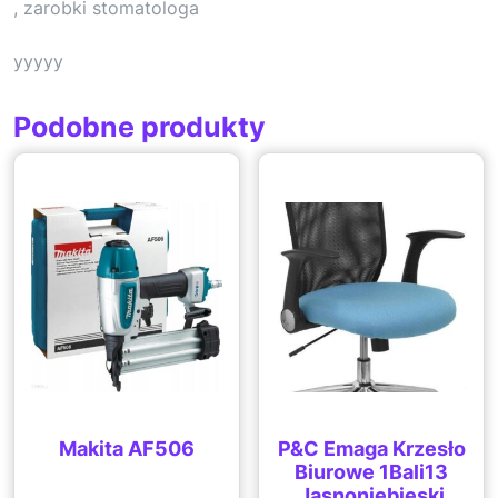
, zarobki stomatologa
yyyyy
Podobne produkty
Makita AF506
P&C Emaga Krzesło
Biurowe 1Bali13
Jasnoniebieski