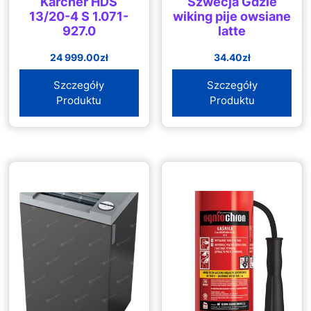
Karcher HDS
Szwecja Gdzie
13/20-4 S 1.071-
wiking pije owsiane
927.0
latte
24 999.00
zł
34.40
zł
Szczegóły
Szczegóły
Produktu
Produktu