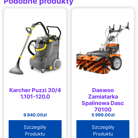
Podobne produkty
Karcher Puzzi 30/4
Daewoo
1.101-120.0
Zamiatarka
Spalinowa Dasc
70100
9 840.00
zł
5 999.00
zł
Szczegóły
Szczegóły
Produktu
Produktu