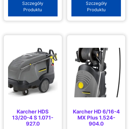
Szczegóły
Szczegóły
Produktu
Produktu
Karcher HDS
Karcher HD 6/16-4
13/20-4 S 1.071-
MX Plus 1.524-
927.0
904.0