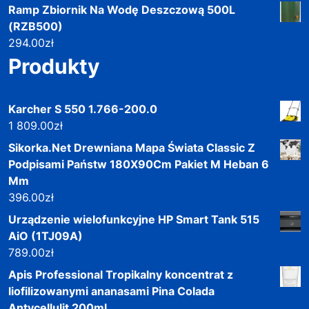
Ramp Zbiornik Na Wodę Deszczową 500L
(RZB500)
294.00
zł
Produkty
Karcher S 550 1.766-200.0
1 809.00
zł
Sikorka.Net Drewniana Mapa Świata Classic Z
Podpisami Państw 180X90Cm Pakiet M Heban 6
Mm
396.00
zł
Urządzenie wielofunkcyjne HP Smart Tank 515
AiO (1TJ09A)
789.00
zł
Apis Professional Tropikalny koncentrat z
liofilizowanymi ananasami Pina Colada
Antycellulit 200ml