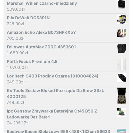
Marshall Willen czarno-miedziany
509.00
zł
Piła DeWalt DCS391N
726.00
zł
Amazon Echo Alexa B07SNPKX5Y
705.00
zł
Fellowes AutoMax 200C 4653601
1 689.00
zł
Porta Focus Premium 4.E
1 070.00
zł
Logitech G403 Prodigy Czarna (910004824)
249.99
zł
Ks Tools Zestaw Blokad Rozrządu Do Bmw 3Szt.
4000125
748.65
zł
Ipc Gansow Zmywarka Bateryjna Ct45 B50 Z
Ładowarką Bez Baterii
24 205.17
zł
Bestway Basen Stelażowy 956x488x132cm 56623