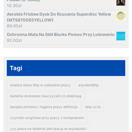
10.30
zł
Aerobie Frisbee Dysk Do Rzucania Superdisc Yellow
(MTS970065YELLOW)
89.90
zł
Ochronna Mata Na Stół Biurko Pomoc Przy Lutowaniu
92.00
zł
Tagi
analiza stanu bhp w zakładzie pracy
asystentbhp
badania okresowe nauczycieli co obejmują
bezpieczeństwo i higiena pracy definicja
bhp co to
czynniki uciążliwe przy pracy z komputerem
czy praca na drabinie jest pracą na wysokości