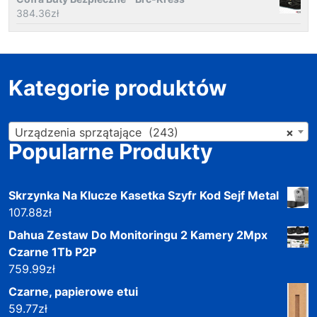
384.36
zł
Kategorie produktów
Urządzenia sprzątające (243)
×
Popularne Produkty
Skrzynka Na Klucze Kasetka Szyfr Kod Sejf Metal
107.88
zł
Dahua Zestaw Do Monitoringu 2 Kamery 2Mpx
Czarne 1Tb P2P
759.99
zł
Czarne, papierowe etui
59.77
zł