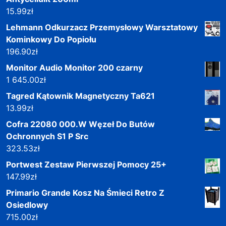
15.99
zł
Lehmann Odkurzacz Przemysłowy Warsztatowy
Kominkowy Do Popiołu
196.90
zł
Monitor Audio Monitor 200 czarny
1 645.00
zł
Tagred Kątownik Magnetyczny Ta621
13.99
zł
Cofra 22080 000.W Węzeł Do Butów
Ochronnych S1 P Src
323.53
zł
Portwest Zestaw Pierwszej Pomocy 25+
147.99
zł
Primario Grande Kosz Na Śmieci Retro Z
Osiedlowy
715.00
zł