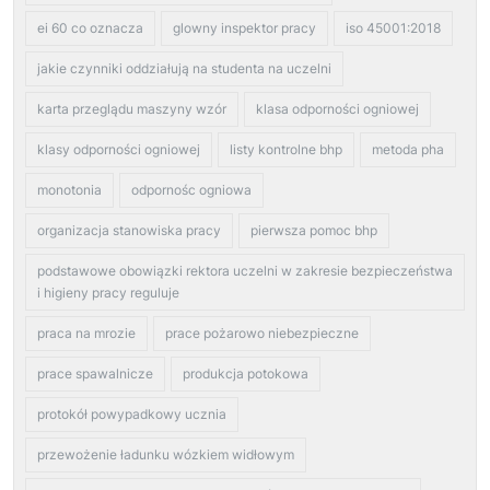
ei 60 co oznacza
glowny inspektor pracy
iso 45001:2018
jakie czynniki oddziałują na studenta na uczelni
karta przeglądu maszyny wzór
klasa odporności ogniowej
klasy odporności ogniowej
listy kontrolne bhp
metoda pha
monotonia
odpornośc ogniowa
organizacja stanowiska pracy
pierwsza pomoc bhp
podstawowe obowiązki rektora uczelni w zakresie bezpieczeństwa
i higieny pracy reguluje
praca na mrozie
prace pożarowo niebezpieczne
prace spawalnicze
produkcja potokowa
protokół powypadkowy ucznia
przewożenie ładunku wózkiem widłowym