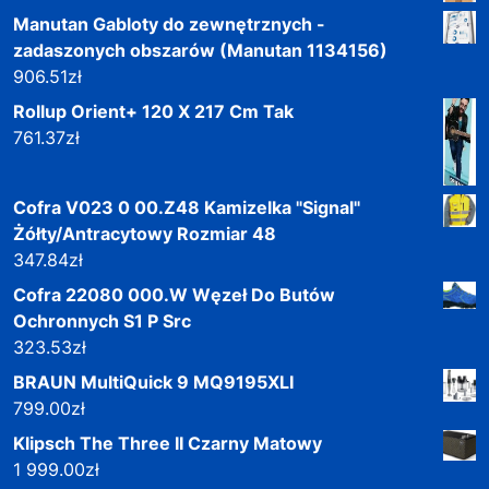
Manutan Gabloty do zewnętrznych -
zadaszonych obszarów (Manutan 1134156)
906.51
zł
Rollup Orient+ 120 X 217 Cm Tak
761.37
zł
Cofra V023 0 00.Z48 Kamizelka "Signal"
Żółty/Antracytowy Rozmiar 48
347.84
zł
Cofra 22080 000.W Węzeł Do Butów
Ochronnych S1 P Src
323.53
zł
BRAUN MultiQuick 9 MQ9195XLI
799.00
zł
Klipsch The Three II Czarny Matowy
1 999.00
zł