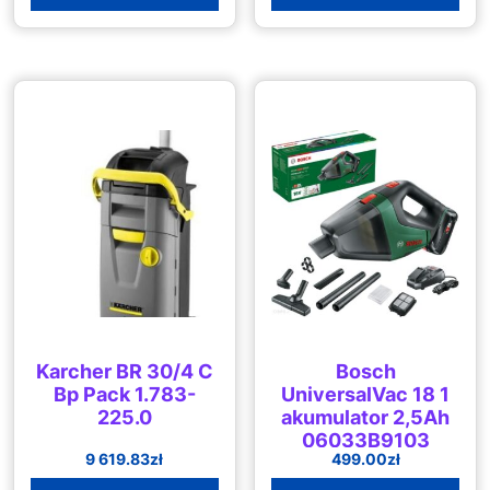
Karcher BR 30/4 C
Bosch
Bp Pack 1.783-
UniversalVac 18 1
225.0
akumulator 2,5Ah
06033B9103
9 619.83
zł
499.00
zł