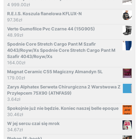
4 999.00
zł
R.E.I.S. Koszula flanelowa KFLUX-N
97.36
zł
Verto Gumofilce Pvc Czarne 44 (15G905)
48.99
zł
Spodnie Core Stretch Cargo Pant M Szafir
4043/Royw/Xs Spodnie Core Stretch Cargo Pant M
Szafir 4043/Royw/Xs
164.00
zł
Magnat Ceramic C55 Magiczny Almandyn 5L
179.00
zł
Zarys Alphatex Serweta Chirurgiczna 2 Warstwowa Z
Przylepcem 75X90 (ATNFAS9)
3.64
zł
Spokojnie już nie będzie. Koniec naszej belle epoque
30.46
zł
W jej sercu czai się mrok
34.67
zł
Pleban (E-book)