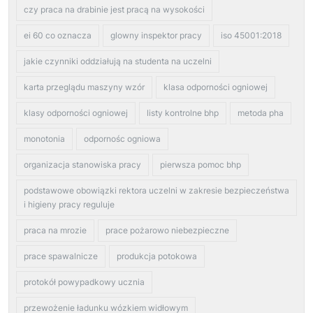
czy praca na drabinie jest pracą na wysokości
ei 60 co oznacza
glowny inspektor pracy
iso 45001:2018
jakie czynniki oddziałują na studenta na uczelni
karta przeglądu maszyny wzór
klasa odporności ogniowej
klasy odporności ogniowej
listy kontrolne bhp
metoda pha
monotonia
odpornośc ogniowa
organizacja stanowiska pracy
pierwsza pomoc bhp
podstawowe obowiązki rektora uczelni w zakresie bezpieczeństwa
i higieny pracy reguluje
praca na mrozie
prace pożarowo niebezpieczne
prace spawalnicze
produkcja potokowa
protokół powypadkowy ucznia
przewożenie ładunku wózkiem widłowym