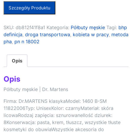
Szczegóły Produktu
SKU:
db812f41f8a1
Kategoria:
Półbuty męskie
Tagi:
bhp
definicja
,
droga transportowa
,
kobieta w pracy
,
metoda
pha
,
pn n 18002
Opis
Opis
Półbuty męskie | Dr. Martens
Firma: Dr.MARTENS klasykaModel: 1460 B-SM
11822006Typ: UnisexKolor: czarnyMateriał: skóra
licowaRodzaj zapięcia: sznurowaneIlość dziurek:
8Konserwacja: pasta, krem, tłuszcz, wszystkie tłuste
kosmetyki do obuwiaWszystkie akcesoria do