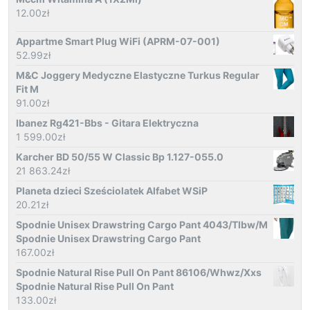
12.00
zł
Appartme Smart Plug WiFi (APRM-07-001)
52.99
zł
M&C Joggery Medyczne Elastyczne Turkus Regular
Fit M
91.00
zł
Ibanez Rg421-Bbs - Gitara Elektryczna
1 599.00
zł
Karcher BD 50/55 W Classic Bp 1.127-055.0
21 863.24
zł
Planeta dzieci Sześciolatek Alfabet WSiP
20.21
zł
Spodnie Unisex Drawstring Cargo Pant 4043/Tlbw/M
Spodnie Unisex Drawstring Cargo Pant
167.00
zł
Spodnie Natural Rise Pull On Pant 86106/Whwz/Xxs
Spodnie Natural Rise Pull On Pant
133.00
zł