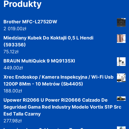
Produkty
Brother MFC-L2752DW
2 019.00
zł
Miedziany Kubek Do Koktajli 0,5 L Hendi
(593356)
75.12
zł
BRAUN MultiQuick 9 MQ9135XI
449.00
zł
Xrec Endoskop / Kamera Inspekcyjna / Wi-Fi Usb
1200P 8Mm - 10 Metrów (Sb4405)
188.00
zł
Upower Ri2066 U Power Ri20666 Calzado De
Seguridad Gama Red Industry Modelo Vortix S1P Src
Esd Talla Czarny
277.98
zł