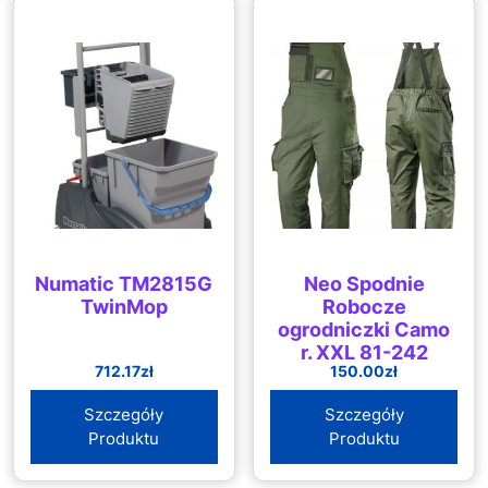
Numatic TM2815G
Neo Spodnie
TwinMop
Robocze
ogrodniczki Camo
r. XXL 81-242
712.17
zł
150.00
zł
Szczegóły
Szczegóły
Produktu
Produktu