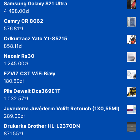
Samsung Galaxy S21 Ultra
4 498.00
zł
Camry CR 8062
576.81
zł
Odkurzacz Yato Yt-85715
858.11
zł
Neoair Rs30
1 245.00
zł
EZVIZ C3T WiFi Biały
180.80
zł
Piła Dewalt Dcs369E1T
1 032.57
zł
Juvederm Juvéderm Volift Retouch (1X0,55Ml)
289.00
zł
Drukarka Brother HL-L2370DN
871.55
zł