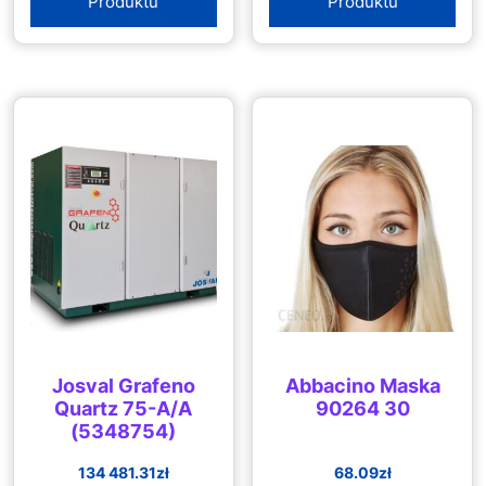
Produktu
Produktu
Josval Grafeno
Abbacino Maska
Quartz 75-A/A
90264 30
(5348754)
134 481.31
zł
68.09
zł