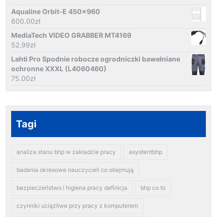
Aqualine Orbit-E 450x960
600.00
zł
MediaTech VIDEO GRABBER MT4169
52.99
zł
Lahti Pro Spodnie robocze ogrodniczki bawełniane
ochronne XXXL (L4060460)
75.00
zł
Tagi
analiza stanu bhp w zakładzie pracy
asystentbhp
badania okresowe nauczycieli co obejmują
bezpieczeństwo i higiena pracy definicja
bhp co to
czynniki uciążliwe przy pracy z komputerem