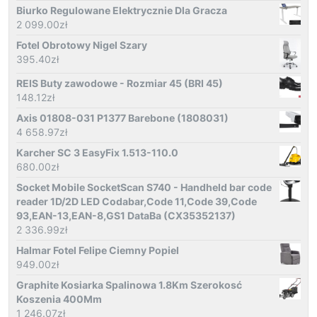
Biurko Regulowane Elektrycznie Dla Gracza
2 099.00
zł
Fotel Obrotowy Nigel Szary
395.40
zł
REIS Buty zawodowe - Rozmiar 45 (BRI 45)
148.12
zł
Axis 01808-031 P1377 Barebone (1808031)
4 658.97
zł
Karcher SC 3 EasyFix 1.513-110.0
680.00
zł
Socket Mobile SocketScan S740 - Handheld bar code
reader 1D/2D LED Codabar,Code 11,Code 39,Code
93,EAN-13,EAN-8,GS1 DataBa (CX35352137)
2 336.99
zł
Halmar Fotel Felipe Ciemny Popiel
949.00
zł
Graphite Kosiarka Spalinowa 1.8Km Szerokosć
Koszenia 400Mm
1 246.07
zł