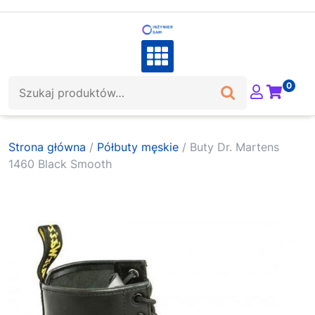
Skip
to
content
Szukaj:
0
Strona główna
/
Półbuty męskie
/ Buty Dr. Martens
1460 Black Smooth