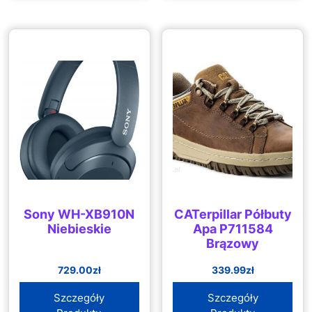
Sony WH-XB910N
CATerpillar Półbuty
Niebieskie
Apa P711584
Brązowy
729.00
zł
339.99
zł
Szczegóły
Szczegóły