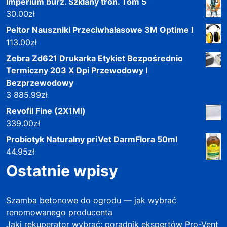
Imperium burz. Szklany tron. Tom 5
30.00
zł
Peltor Nauszniki Przeciwhałasowe 3M Optime I
113.00
zł
Zebra Zd621 Drukarka Etykiet Bezpośrednio
Termiczny 203 X Dpi Przewodowy I
Bezprzewodowy
3 885.99
zł
Revofil Fine (2X1Ml)
339.00
zł
Probiotyk Naturalny priVet DarmFlora 50ml
44.95
zł
Ostatnie wpisy
Szamba betonowe do ogrodu — jak wybrać
renomowanego producenta
Jaki rekuperator wybrać: poradnik ekspertów Pro-Vent