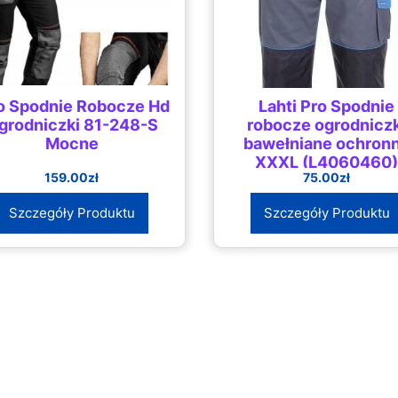
o Spodnie Robocze Hd
Lahti Pro Spodnie
grodniczki 81-248-S
robocze ogrodnicz
Mocne
bawełniane ochron
XXXL (L4060460
159.00
zł
75.00
zł
Szczegóły Produktu
Szczegóły Produktu