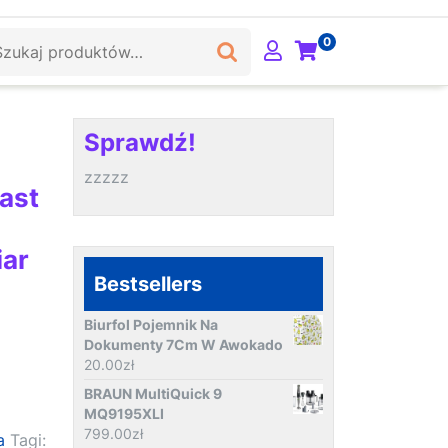
ukaj:
0
Sprawdź!
zzzzz
ast
ar
Bestsellers
Biurfol Pojemnik Na
Dokumenty 7Cm W Awokado
20.00
zł
BRAUN MultiQuick 9
MQ9195XLI
799.00
zł
a
Tagi: