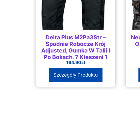
Delta Plus M2Pa3Str –
Ne
Spodnie Robocze Krój
O
Adjusted, Gumka W Talii I
Po Bokach, 7 Kieszeni 1
164.90
zł
Na Miarkę, 65% Poliester,
35% Szaro-
Szczegóły Produktu
Pomarańczowy 3Xl