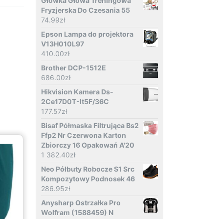
Główka Głowa Treningowa
Fryzjerska Do Czesania 55
74.99
zł
Epson Lampa do projektora
V13H010L97
410.00
zł
Brother DCP-1512E
686.00
zł
Hikvision Kamera Ds-
2Ce17D0T-It5F/36C
177.57
zł
Bisaf Półmaska Filtrująca Bs2
Ffp2 Nr Czerwona Karton
Zbiorczy 16 Opakowań A'20
1 382.40
zł
Neo Półbuty Robocze S1 Src
Kompozytowy Podnosek 46
286.95
zł
Anysharp Ostrzałka Pro
Wolfram (1588459) N