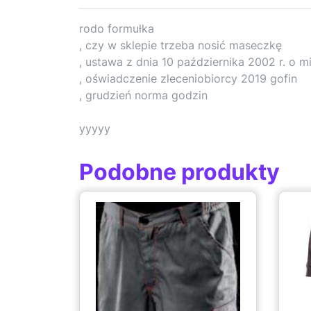
rodo formułka
, czy w sklepie trzeba nosić maseczkę
, ustawa z dnia 10 października 2002 r. o
, oświadczenie zleceniobiorcy 2019 gofin
, grudzień norma godzin
yyyyy
Podobne produkty