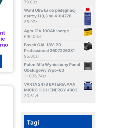
79.00
zł
Wahl Oliwka do pielęgnacji
ostrzy 118,3 ml 4104776
38.97
zł
Agm 12V 100Ah Inerge
nt
690.00
zł
ie
argo
Bosch GAL 18V-20
Professional 2607226281
95.00
zł
Polon Alfa Wyniesiony Panel
Obsługowy Wpo-60
11 036.74
zł
VARTA 2478 BATERIA AAA
MICRO HIGH ENERGY 4903
30.61
zł
Tagi