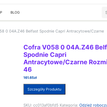
Sz
EP
BLOG
58 0 04A.Z46 Belfast Spodnie Capri Antracytowe/Czarne
Cofra V058 0 04A.Z46 Belf
Spodnie Capri
Antracytowe/Czarne Rozmi
46
161.65
zł
Szczegóły Produktu
SKU:
cc013af0bfd5
Kategoria:
Odzież robocz