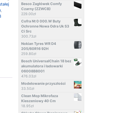
tałej
Besco Zagłówek Comfy
Czarny (ZZWCB)
h
,
229.00
zł
8
Cofra Nt 0 000.W Buty
Ochronne Nowa Odra Uk S3
Ci Src
300.73
zł
Nokian Tyres WR D4
205/60R16 92H
259.80
zł
Bosch UniversalChain 18 bez
akumulatora i ładowarki
06008B8001
476.03
zł
Modelowanie przyszłości
33.50
zł
Clean Mop Mikrofaza
Kieszeniowy 40 Cm
18.95
zł