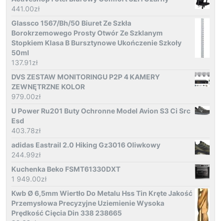
441.00
zł
Glassco 1567/Bh/50 Biuret Ze Szkła
Borokrzemowego Prosty Otwór Ze Szklanym
Stopkiem Klasa B Bursztynowe Ukończenie Szkoły
50ml
137.91
zł
DVS ZESTAW MONITORINGU P2P 4 KAMERY
ZEWNĘTRZNE KOLOR
979.00
zł
U Power Ru201 Buty Ochronne Model Avion S3 Ci Src
Esd
403.78
zł
adidas Eastrail 2.0 Hiking Gz3016 Oliwkowy
244.99
zł
Kuchenka Beko FSMT61330DXT
1 949.00
zł
Kwb Ø 6,5mm Wiertło Do Metalu Hss Tin Kręte Jakość
Przemysłowa Precyzyjne Uziemienie Wysoka
Prędkość Cięcia Din 338 238665