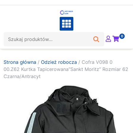
Skip
to
content
Szukaj:
0
Strona główna
/
Odzież robocza
/ Cofra V098 0
00.Z62 Kurtka Tapicerowana”Sankt Moritz” Rozmiar 62
Czarna/Antracyt