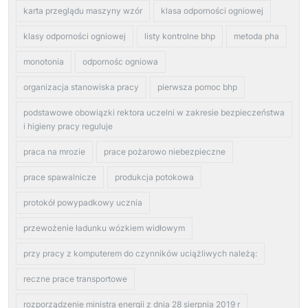
karta przeglądu maszyny wzór
klasa odporności ogniowej
klasy odporności ogniowej
listy kontrolne bhp
metoda pha
monotonia
odpornośc ogniowa
organizacja stanowiska pracy
pierwsza pomoc bhp
podstawowe obowiązki rektora uczelni w zakresie bezpieczeństwa
i higieny pracy reguluje
praca na mrozie
prace pożarowo niebezpieczne
prace spawalnicze
produkcja potokowa
protokół powypadkowy ucznia
przewożenie ładunku wózkiem widłowym
przy pracy z komputerem do czynników uciążliwych należą:
reczne prace transportowe
rozporządzenie ministra energii z dnia 28 sierpnia 2019 r