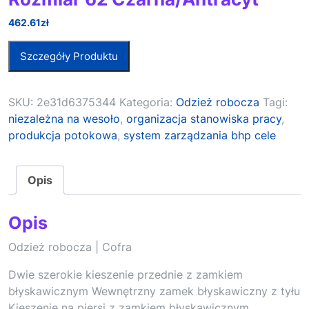
462.61
zł
Szczegóły Produktu
SKU:
2e31d6375344
Kategoria:
Odzież robocza
Tagi:
niezależna na wesoło
,
organizacja stanowiska pracy
,
produkcja potokowa
,
system zarządzania bhp cele
Opis
Opis
Odzież robocza | Cofra
Dwie szerokie kieszenie przednie z zamkiem
błyskawicznym Wewnętrzny zamek błyskawiczny z tyłu
Kieszenie na piersi z zamkiem błyskawicznym