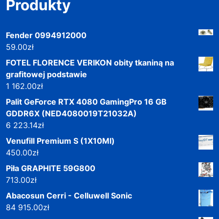
Produkty
Fender 0994912000
59.00
zł
FOTEL FLORENCE VERIKON obity tkaniną na
grafitowej podstawie
1 162.00
zł
Palit GeForce RTX 4080 GamingPro 16 GB
GDDR6X (NED4080019T21032A)
6 223.14
zł
Venufill Premium S (1X10Ml)
450.00
zł
Piła GRAPHITE 59G800
713.00
zł
Abacosun Cerri - Celluwell Sonic
84 915.00
zł