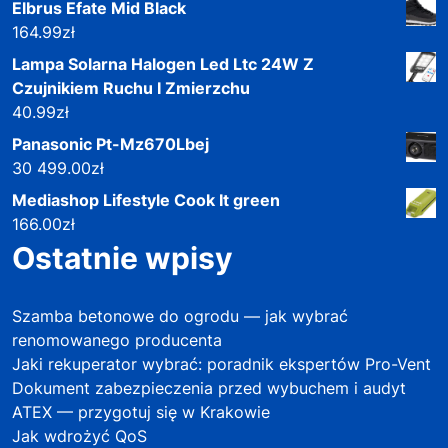
Elbrus Efate Mid Black
164.99
zł
Lampa Solarna Halogen Led Ltc 24W Z
Czujnikiem Ruchu I Zmierzchu
40.99
zł
Panasonic Pt-Mz670Lbej
30 499.00
zł
Mediashop Lifestyle Cook It green
166.00
zł
Ostatnie wpisy
Szamba betonowe do ogrodu — jak wybrać
renomowanego producenta
Jaki rekuperator wybrać: poradnik ekspertów Pro-Vent
Dokument zabezpieczenia przed wybuchem i audyt
ATEX — przygotuj się w Krakowie
Jak wdrożyć QoS