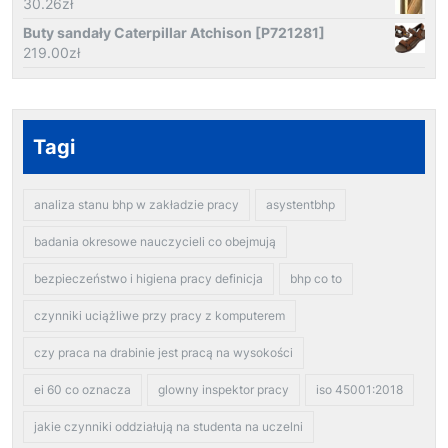
30.26
zł
Buty sandały Caterpillar Atchison [P721281]
219.00
zł
Tagi
analiza stanu bhp w zakładzie pracy
asystentbhp
badania okresowe nauczycieli co obejmują
bezpieczeństwo i higiena pracy definicja
bhp co to
czynniki uciążliwe przy pracy z komputerem
czy praca na drabinie jest pracą na wysokości
ei 60 co oznacza
glowny inspektor pracy
iso 45001:2018
jakie czynniki oddziałują na studenta na uczelni