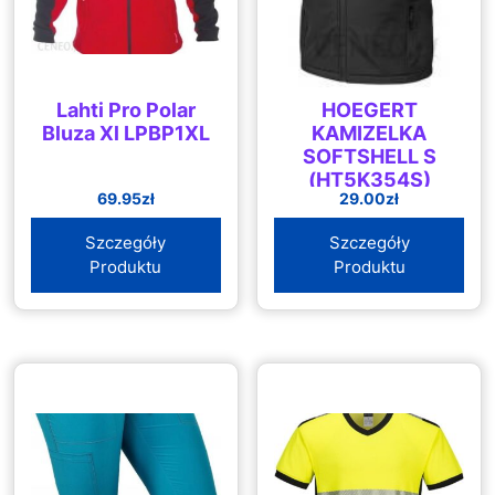
Lahti Pro Polar
HOEGERT
Bluza Xl LPBP1XL
KAMIZELKA
SOFTSHELL S
(HT5K354S)
69.95
zł
29.00
zł
Szczegóły
Szczegóły
Produktu
Produktu