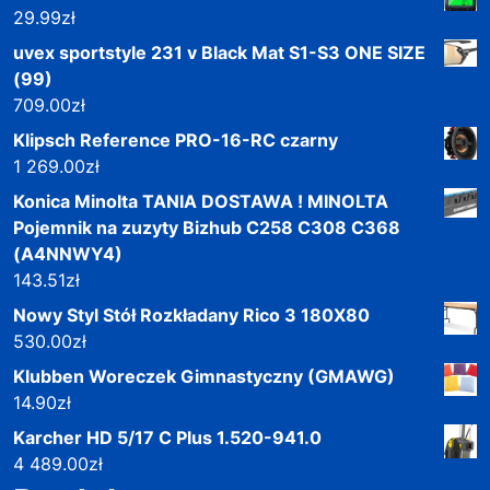
29.99
zł
uvex sportstyle 231 v Black Mat S1-S3 ONE SIZE
(99)
709.00
zł
Klipsch Reference PRO-16-RC czarny
1 269.00
zł
Konica Minolta TANIA DOSTAWA ! MINOLTA
Pojemnik na zuzyty Bizhub C258 C308 C368
(A4NNWY4)
143.51
zł
Nowy Styl Stół Rozkładany Rico 3 180X80
530.00
zł
Klubben Woreczek Gimnastyczny (GMAWG)
14.90
zł
Karcher HD 5/17 C Plus 1.520-941.0
4 489.00
zł