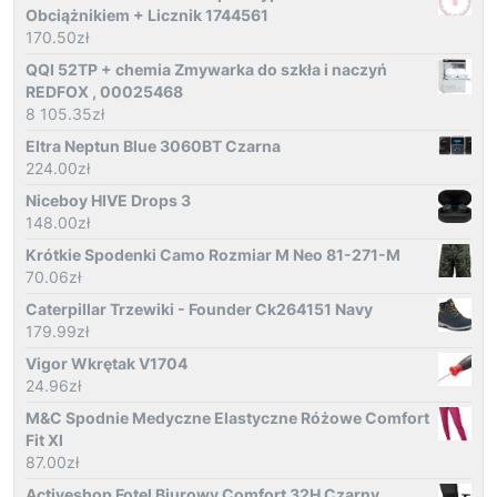
Obciążnikiem + Licznik 1744561
170.50
zł
QQI 52TP + chemia Zmywarka do szkła i naczyń
REDFOX , 00025468
8 105.35
zł
Eltra Neptun Blue 3060BT Czarna
224.00
zł
Niceboy HIVE Drops 3
148.00
zł
Krótkie Spodenki Camo Rozmiar M Neo 81-271-M
70.06
zł
Caterpillar Trzewiki - Founder Ck264151 Navy
179.99
zł
Vigor Wkrętak V1704
24.96
zł
M&C Spodnie Medyczne Elastyczne Różowe Comfort
Fit Xl
87.00
zł
Activeshop Fotel Biurowy Comfort 32H Czarny