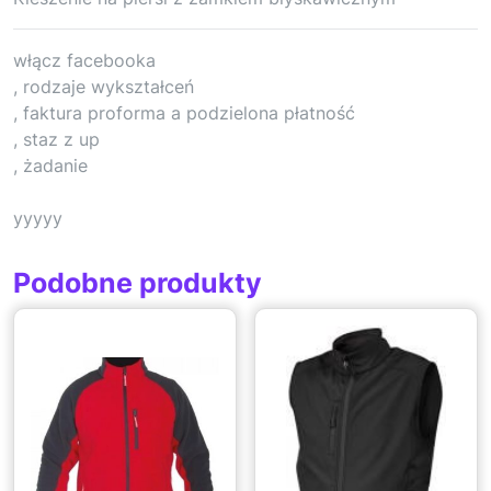
włącz facebooka
, rodzaje wykształceń
, faktura proforma a podzielona płatność
, staz z up
, żadanie
yyyyy
Podobne produkty