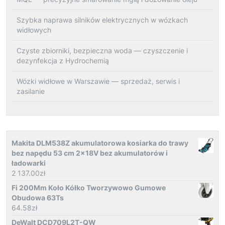
Szybka naprawa silników elektrycznych w wózkach
widłowych
Czyste zbiorniki, bezpieczna woda — czyszczenie i
dezynfekcja z Hydrochemią
Wózki widłowe w Warszawie — sprzedaż, serwis i
zasilanie
Makita DLM538Z akumulatorowa kosiarka do trawy
bez napędu 53 cm 2x18V bez akumulatorów i
ładowarki
2 137.00
zł
Fi 200Mm Koło Kółko Tworzywowo Gumowe
Obudowa 63Ts
64.58
zł
DeWalt DCD709L2T-QW