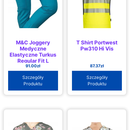
M&C Joggery
T Shirt Portwest
Medyczne
Pw310 Hi Vis
Elastyczne Turkus
Regular Fit L
91.00
zł
87.37
zł
Szczegóły
Szczegóły
Produktu
Produktu