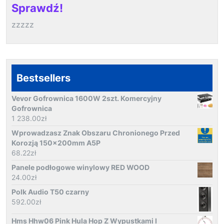
Sprawdź!
zzzzz
Bestsellers
Vevor Gofrownica 1600W 2szt. Komercyjny
Gofrownica
1 238.00
zł
Wprowadzasz Znak Obszaru Chronionego Przed
Korozją 150x200mm A5P
68.22
zł
Panele podłogowe winylowy RED WOOD
24.00
zł
Polk Audio T50 czarny
592.00
zł
Hms Hhw06 Pink Hula Hop Z Wypustkami I