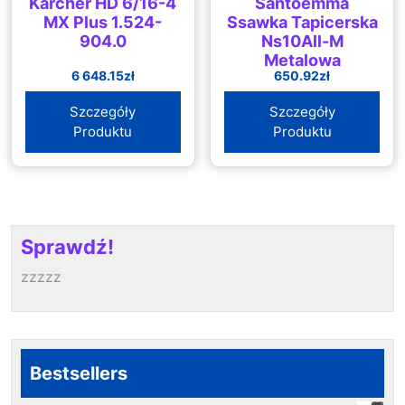
Karcher HD 6/16-4
Santoemma
MX Plus 1.524-
Ssawka Tapicerska
904.0
Ns10All-M
Metalowa
6 648.15
zł
650.92
zł
Szczegóły
Szczegóły
Produktu
Produktu
Sprawdź!
zzzzz
Bestsellers