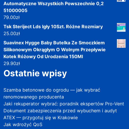
Automatyczne Wszystkich Powszechnie 0,2
51000005
79.00
zł
Tsk Steriject Lds Igły 10Szt. Różne Rozmiary
25.00
zł
Suavinex Hygge Baby Butelka Ze Smoczkiem
Silikonowym Okrągłym O Wolnym Przepływie
Kotek Różowy Od Urodzenia 150Ml
29.90
zł
Ostatnie wpisy
Szamba betonowe do ogrodu — jak wybrać
renomowanego producenta
Jaki rekuperator wybrać: poradnik ekspertów Pro-Vent
Dokument zabezpieczenia przed wybuchem i audyt
ATEX — przygotuj się w Krakowie
Jak wdrożyć QoS