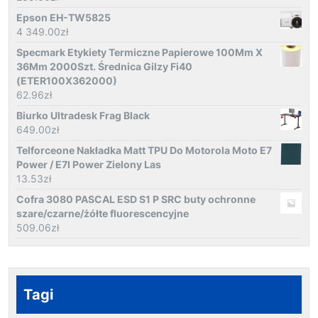
Epson EH-TW5825
4 349.00
zł
Specmark Etykiety Termiczne Papierowe 100Mm X
36Mm 2000Szt. Średnica Gilzy Fi40
(ETER100X362000)
62.96
zł
Biurko Ultradesk Frag Black
649.00
zł
Telforceone Nakładka Matt TPU Do Motorola Moto E7
Power / E7I Power Zielony Las
13.53
zł
Cofra 3080 PASCAL ESD S1 P SRC buty ochronne
szare/czarne/żółte fluorescencyjne
509.06
zł
Tagi