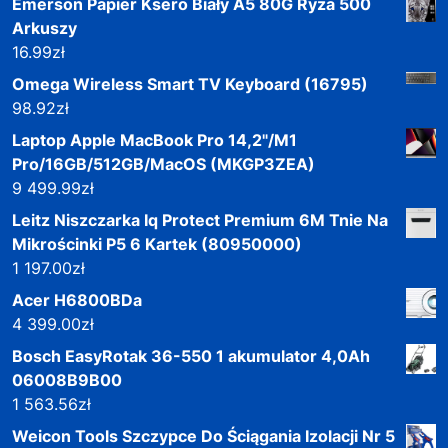
Emerson Papier Ksero Biały A5 80G Ryza 500
Arkuszy
16.99
zł
Omega Wireless Smart TV Keyboard (16795)
98.92
zł
Laptop Apple MacBook Pro 14,2"/M1
Pro/16GB/512GB/MacOS (MKGP3ZEA)
9 499.99
zł
Leitz Niszczarka Iq Protect Premium 6M Tnie Na
Mikrościnki P5 6 Kartek (80950000)
1 197.00
zł
Acer H6800BDa
4 399.00
zł
Bosch EasyRotak 36-550 1 akumulator 4,0Ah
06008B9B00
1 563.56
zł
Weicon Tools Szczypce Do Ściągania Izolacji Nr 5