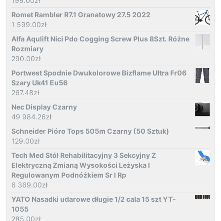
199.00
zł
Romet Rambler R7.1 Granatowy 27.5 2022
1 599.00
zł
Alfa Aqulift Nici Pdo Cogging Screw Plus 8Szt. Różne
Rozmiary
290.00
zł
Portwest Spodnie Dwukolorowe Bizflame Ultra Fr06
Szary Uk41 Eu56
267.48
zł
Nec Display Czarny
49 984.26
zł
Schneider Pióro Tops 505m Czarny (50 Sztuk)
129.00
zł
Tech Med Stół Rehabilitacyjny 3 Sekcyjny Z
Elektryczną Zmianą Wysokości Leżyska I
Regulowanym Podnóżkiem Sr I Rp
6 369.00
zł
YATO Nasadki udarowe długie 1/2 cala 15 szt YT-
1055
285.00
zł