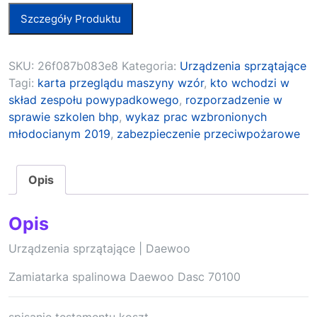
Szczegóły Produktu
SKU:
26f087b083e8
Kategoria:
Urządzenia sprzątające
Tagi:
karta przeglądu maszyny wzór
,
kto wchodzi w
skład zespołu powypadkowego
,
rozporzadzenie w
sprawie szkolen bhp
,
wykaz prac wzbronionych
młodocianym 2019
,
zabezpieczenie przeciwpożarowe
Opis
Opis
Urządzenia sprzątające | Daewoo
Zamiatarka spalinowa Daewoo Dasc 70100
spisanie testamentu koszt