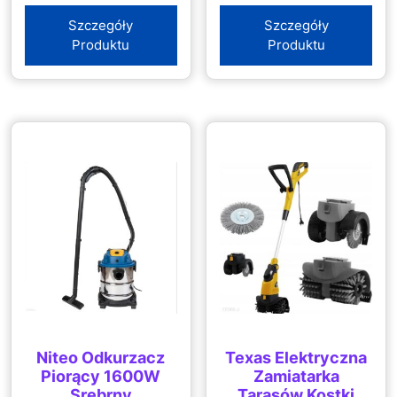
Centralny Do
Szczegóły
Szczegóły
Zabudowy (1261)
Produktu
Produktu
Niteo Odkurzacz
Texas Elektryczna
Piorący 1600W
Zamiatarka
Srebrny
Tarasów Kostki