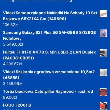
Vidaxl Samoprzylepne Nakładki Na Schody 10 Szt.
Brązowe 65X21X4 Cm (149699)
106.32
zł
Samsung Galaxy S21 Plus 5G SM-G996 8/128GB
Fioletowy
3 549.00
zł
Fujitsu FI-8170 A4 70 S. Min USB3.2 LAN Duplex
(PA03810B051)
4 106.67
zł
Vidaxl Szklarnia ogrodowa wzmocniona 10,5m2
(43556)
3 138.99
zł
Torba biodrowa Caterpillar Raymond - rust red
89.00
zł
FOGO F2001iS