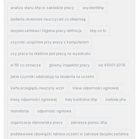
analiza stanu bhp w zakładzie pracy
asystentbhp
badania okresowe nauczycieli co obejmują
bezpieczeństwo i higiena pracy definicja
bhp co to
czynniki uciążliwe przy pracy z komputerem
czy praca na drabinie jest pracą na wysokości
ei 60 co oznacza
glowny inspektor pracy
iso 45001:2018
jakie czynniki oddziałują na studenta na uczelni
karta przeglądu maszyny wzór
klasa odporności ogniowej
klasy odporności ogniowej
listy kontrolne bhp
metoda pha
monotonia
odpornośc ogniowa
organizacja stanowiska pracy
pierwsza pomoc bhp
podstawowe obowiązki rektora uczelni w zakresie bezpieczeństwa