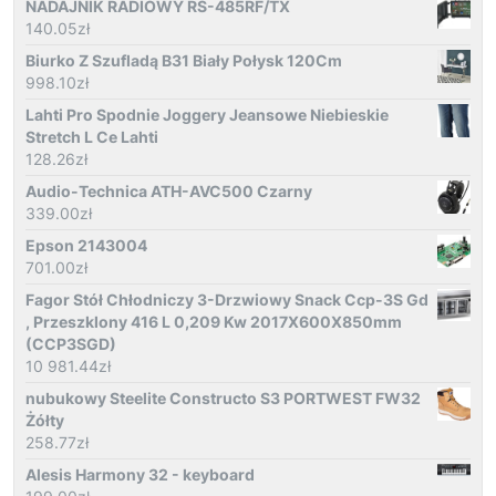
NADAJNIK RADIOWY RS-485RF/TX
140.05
zł
Biurko Z Szufladą B31 Biały Połysk 120Cm
998.10
zł
Lahti Pro Spodnie Joggery Jeansowe Niebieskie
Stretch L Ce Lahti
128.26
zł
Audio-Technica ATH-AVC500 Czarny
339.00
zł
Epson 2143004
701.00
zł
Fagor Stół Chłodniczy 3-Drzwiowy Snack Ccp-3S Gd
, Przeszklony 416 L 0,209 Kw 2017X600X850mm
(CCP3SGD)
10 981.44
zł
nubukowy Steelite Constructo S3 PORTWEST FW32
Żółty
258.77
zł
Alesis Harmony 32 - keyboard