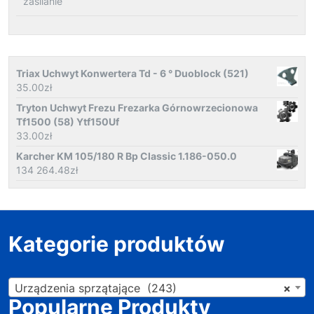
zasilanie
Triax Uchwyt Konwertera Td - 6 ° Duoblock (521)
35.00
zł
Tryton Uchwyt Frezu Frezarka Górnowrzecionowa
Tf1500 (58) Ytf150Uf
33.00
zł
Karcher KM 105/180 R Bp Classic 1.186-050.0
134 264.48
zł
Kategorie produktów
Urządzenia sprzątające (243)
×
Popularne Produkty