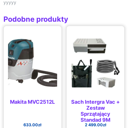
yyyyy
Podobne produkty
Makita MVC2512L
Sach Intergra Vac +
Zestaw
Sprzątający
Standad 9M
633.00
zł
2 499.00
zł
Odkurzacz