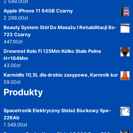
2 549.00
zł
Apple iPhone 11 64GB Czarny
2 299.00
zł
Beauty System Stół Do Masażu I Rehabilitacji Bs-
723 Czarny
447.90
zł
Drewmet Koło Fi 125Mm Kółko Stałe Pełne
H=164Mm
43.00
zł
Karmidło 10,5L dla drobiu zasypowe, Karmnik kur
59.00
zł
Produkty
Spacetronik Elektryczny Stelaż Biurkowy Spe-
226Ab
1 349.00
zł