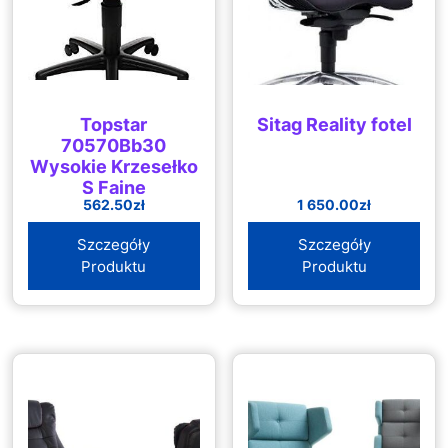
Topstar
Sitag Reality fotel
70570Bb30
Wysokie Krzesełko
S Fajne
562.50
zł
1 650.00
zł
Szczegóły
Szczegóły
Produktu
Produktu