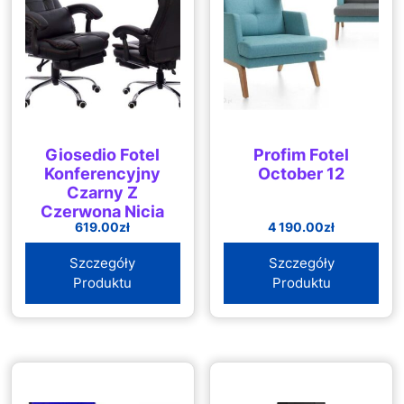
Giosedio Fotel
Profim Fotel
Konferencyjny
October 12
Czarny Z
Czerwoną Nicią
619.00
zł
4 190.00
zł
Fbk004R Z
Podnóżkiem,
Szczegóły
Szczegóły
Rozkładane
Produktu
Produktu
Oparcie