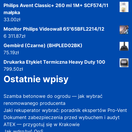
Philips Avent Classic+ 260 ml 1M+ SCF574/11
małpka
33.00
zł
Monitor Philips Videowall 65"65BFL2214/12
6 311.87
zł
Gembird (Czarne) (BHPLED02BK)
75.19
zł
Drukarka Etykiet Termiczna Heavy Duty 100
799.50
zł
Ostatnie wpisy
Szamba betonowe do ogrodu — jak wybrać
renomowanego producenta
Jaki rekuperator wybrać: poradnik ekspertów Pro-Vent
Dokument zabezpieczenia przed wybuchem i audyt
ATEX — przygotuj się w Krakowie
Jak wdrożyć QoS