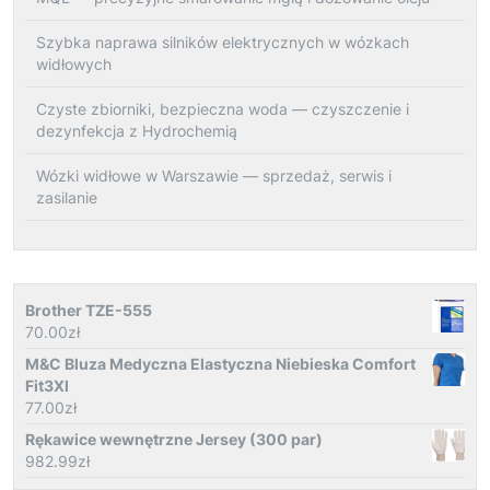
Szybka naprawa silników elektrycznych w wózkach
widłowych
Czyste zbiorniki, bezpieczna woda — czyszczenie i
dezynfekcja z Hydrochemią
Wózki widłowe w Warszawie — sprzedaż, serwis i
zasilanie
Brother TZE-555
70.00
zł
M&C Bluza Medyczna Elastyczna Niebieska Comfort
Fit3Xl
77.00
zł
Rękawice wewnętrzne Jersey (300 par)
982.99
zł