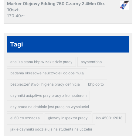
Marker Olejowy Edding 750 Czarny 2 4Mm Okr.
10szt.
170.40
zł
Tagi
analiza stanu bhp w zakładzie pracy
asystentbhp
badania okresowe nauczycieli co obejmują
bezpieczeństwo i higiena pracy definicja
bhp co to
czynniki uciążliwe przy pracy z komputerem
czy praca na drabinie jest pracą na wysokości
ei 60 co oznacza
glowny inspektor pracy
iso 45001:2018
jakie czynniki oddziałują na studenta na uczelni