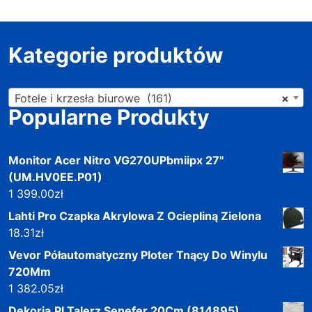
Kategorie produktów
Fotele i krzesła biurowe (161)
×
Popularne Produkty
Monitor Acer Nitro VG270UPbmiipx 27"
(UM.HV0EE.P01)
1 399.00
zł
Lahti Pro Czapka Akrylowa Z Ociepliną Zielona
18.31
zł
Vevor Półautomatyczny Ploter Tnący Do Winylu
720Mm
1 382.05
zł
Dekoria.Pl Talerz Senefer 20Cm (814895)