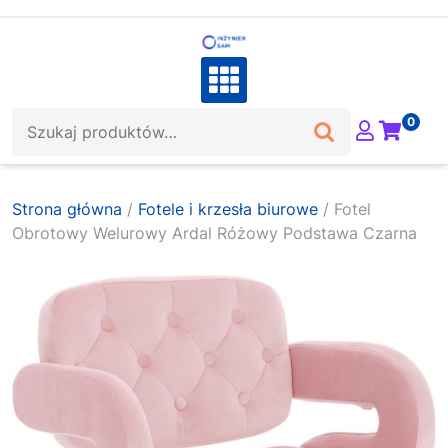
Skip
to
content
Szukaj:
0
Strona główna
/
Fotele i krzesła biurowe
/ Fotel
Obrotowy Welurowy Ardal Różowy Podstawa Czarna