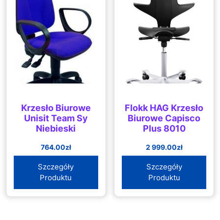
Krzesło Biurowe
Flokk HAG Krzesło
Unisit Team Sy
Biurowe Capisco
Niebieski
Plus 8010
764.00
zł
2 999.00
zł
Szczegóły
Szczegóły
Produktu
Produktu