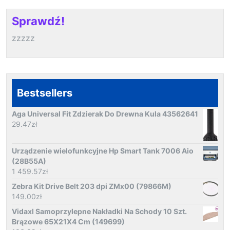
Sprawdź!
zzzzz
Bestsellers
Aga Universal Fit Zdzierak Do Drewna Kula 43562641
29.47
zł
Urządzenie wielofunkcyjne Hp Smart Tank 7006 Aio
(28B55A)
1 459.57
zł
Zebra Kit Drive Belt 203 dpi ZMx00 (79866M)
149.00
zł
Vidaxl Samoprzylepne Nakładki Na Schody 10 Szt.
Brązowe 65X21X4 Cm (149699)