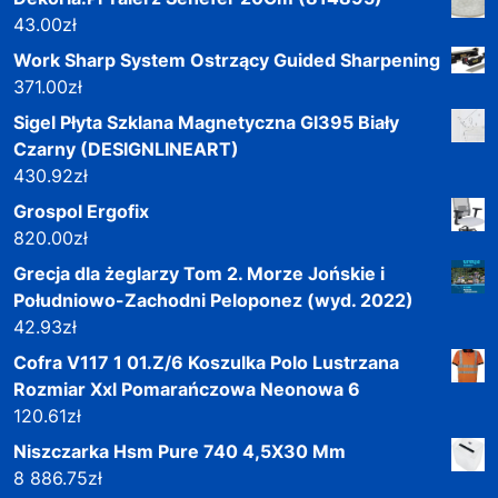
43.00
zł
Work Sharp System Ostrzący Guided Sharpening
371.00
zł
Sigel Płyta Szklana Magnetyczna Gl395 Biały
Czarny (DESIGNLINEART)
430.92
zł
Grospol Ergofix
820.00
zł
Grecja dla żeglarzy Tom 2. Morze Jońskie i
Południowo-Zachodni Peloponez (wyd. 2022)
42.93
zł
Cofra V117 1 01.Z/6 Koszulka Polo Lustrzana
Rozmiar Xxl Pomarańczowa Neonowa 6
120.61
zł
Niszczarka Hsm Pure 740 4,5X30 Mm
8 886.75
zł