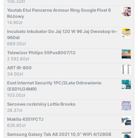
106.32
zł
Youtab Etui Pancerne Armour Ring Google Pixel 6
Różowy
14.90
zł
Incubato Inkubator Do Jaj 120 W 96 Jaj Owoskop In-
96Ddi
689.00
zł
Telewizor Philips 55Pus8007/12
2 592.80
zł
ART IR-800
34.00
zł
Eset Internet Security 1PC/2Lata Odnowienie
(ESD1U24MR)
103.00
zł
Sercowe rozkminy Lottie Brooks
28.37
zł
Makita 4351FCTJ
626.85
zł
Samsung Galaxy Tab A8 2021 10,5" WiFi 4/128GB