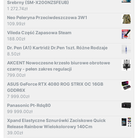
Srebrny (SM-X200NZSFEUB)
1 272.74
zł
Neo Peleryna Przeciwdeszczowa 3W1
109.99
zł
Vileda Część Zapasowa Steam
188.00
zł
Dr. Pen (A1) Kartridż Dr.Pen 1szt. Różne Rodzaje
8.50
zł
AKCENT Nowoczesne krzesło biurowe obrotowe
czarny - pełen zakres regulacji
799.00
zł
ASUS GeForce RTX 4080 ROG STRIX OC 16GB
GDDR6X
7 999.00
zł
Panasonic Pt-Rdq80
99 999.00
zł
Xpand Elastyczne Sznurówki Zaciskowe Quick
Release Rainbow Wielokolorowy 140Cm
39.00
zł