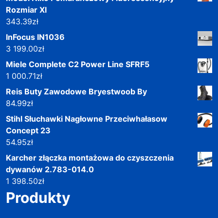
Rozmiar Xl
343.39
zł
InFocus IN1036
3 199.00
zł
Miele Complete C2 Power Line SFRF5
1 000.71
zł
Reis Buty Zawodowe Bryestwoob By
84.99
zł
Stihl Słuchawki Nagłowne Przeciwhałasow
Concept 23
54.95
zł
Karcher złączka montażowa do czyszczenia
dywanów 2.783-014.0
1 398.50
zł
Produkty