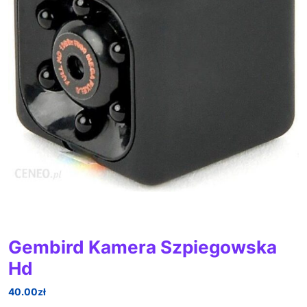
Gembird Kamera Szpiegowska
Hd
40.00
zł