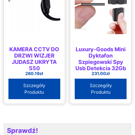
KAMERA CCTV DO
Luxury-Goods Mini
DRZWI WIZJER
Dyktafon
JUDASZ UKRYTA
Szpiegowski Spy
550
Usb Detekcja 32Gb
260.19
zł
231.00
zł
Q63
Szczegóły
Szczegóły
Produktu
Produktu
Sprawdź!