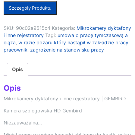
Szczegóły Produktu
SKU:
90c02a9515c4
Kategoria:
Mikrokamery dyktafony
i inne rejestratory
Tagi:
umowa o pracę tymczasową a
ciąża
,
w razie pożaru który nastąpił w zakładzie pracy
pracownik
,
zagrożenie na stanowisku pracy
Opis
Opis
Mikrokamery dyktafony i inne rejestratory | GEMBIRD
Kamera szpiegowska HD Gembird
Niezauważalna…
Miniaturowe rozmiary kamerki zbliżone do kostki cukru