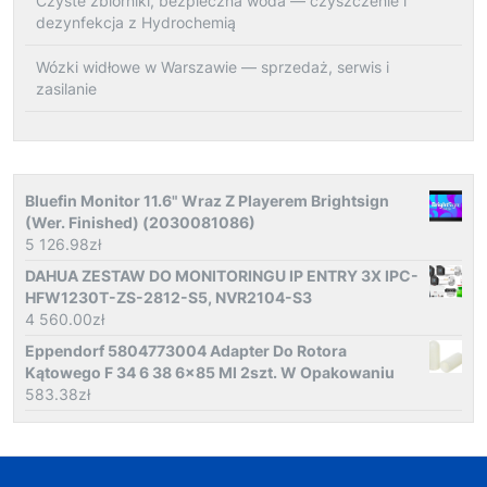
Czyste zbiorniki, bezpieczna woda — czyszczenie i
dezynfekcja z Hydrochemią
Wózki widłowe w Warszawie — sprzedaż, serwis i
zasilanie
Bluefin Monitor 11.6" Wraz Z Playerem Brightsign
(Wer. Finished) (2030081086)
5 126.98
zł
DAHUA ZESTAW DO MONITORINGU IP ENTRY 3X IPC-
HFW1230T-ZS-2812-S5, NVR2104-S3
4 560.00
zł
Eppendorf 5804773004 Adapter Do Rotora
Kątowego F 34 6 38 6x85 Ml 2szt. W Opakowaniu
583.38
zł