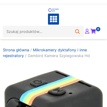
Skip
to
content
Szukaj:
0
Strona główna
/
Mikrokamery dyktafony i inne
rejestratory
/ Gembird Kamera Szpiegowska Hd