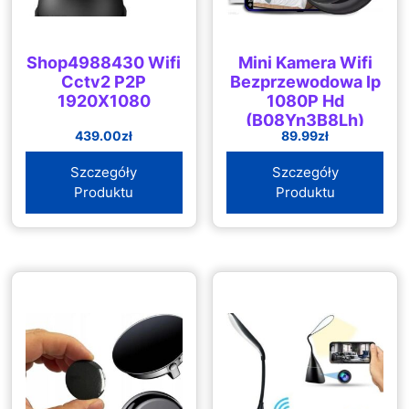
Shop4988430 Wifi
Mini Kamera Wifi
Cctv2 P2P
Bezprzewodowa Ip
1920X1080
1080P Hd
(B08Yn3B8Lh)
439.00
zł
89.99
zł
Szczegóły
Szczegóły
Produktu
Produktu