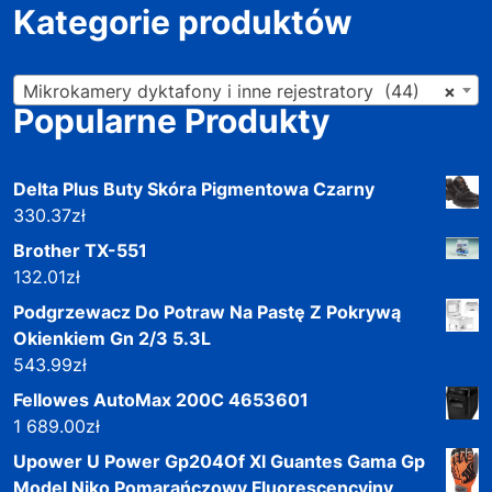
Kategorie produktów
Mikrokamery dyktafony i inne rejestratory (44)
×
Popularne Produkty
Delta Plus Buty Skóra Pigmentowa Czarny
330.37
zł
Brother TX-551
132.01
zł
Podgrzewacz Do Potraw Na Pastę Z Pokrywą
Okienkiem Gn 2/3 5.3L
543.99
zł
Fellowes AutoMax 200C 4653601
1 689.00
zł
Upower U Power Gp204Of Xl Guantes Gama Gp
Model Niko Pomarańczowy Fluorescencyjny