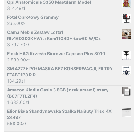
Gpi Anatomicals 3350 Mastdarm Model
314.49
zł
Fotel Obrotowy Grammy
265.00
zł
Cama Meble Zestaw Lotta1
Rtv1602D2K+Wit+Kom1104D+ Ław60 W/Cz
3 792.70
zł
Flokk HAG Krzesło Biurowe Capisco Plus 8010
2 999.00
zł
3M 4277+ PÓŁMASKA BEZ KONSERWACJI, FILTRY
FFABE1P3 R D
184.29
zł
Amazon Kindle Oasis 3 8GB (z reklamami) szary
(B07F7TLZF4)
1 633.00
zł
Elior Biała Skandynawska Szafka Na Buty Triso 4X
24497
558.00
zł