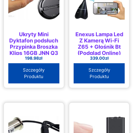
Ukryty Mini
Enexus Lampa Led
Dyktafon podsłuch
Z Kamerą Wi-Fi
Przypinka Broszka
Z65 + Głośnik Bt
Klips 16GB JNN Q3
(Podgląd Online)
198.98
zł
339.00
zł
(G01865999)
Szczegóły
Szczegóły
Produktu
Produktu