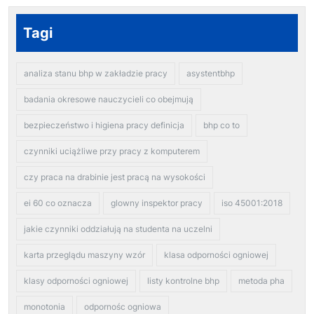
Tagi
analiza stanu bhp w zakładzie pracy
asystentbhp
badania okresowe nauczycieli co obejmują
bezpieczeństwo i higiena pracy definicja
bhp co to
czynniki uciążliwe przy pracy z komputerem
czy praca na drabinie jest pracą na wysokości
ei 60 co oznacza
glowny inspektor pracy
iso 45001:2018
jakie czynniki oddziałują na studenta na uczelni
karta przeglądu maszyny wzór
klasa odporności ogniowej
klasy odporności ogniowej
listy kontrolne bhp
metoda pha
monotonia
odpornośc ogniowa