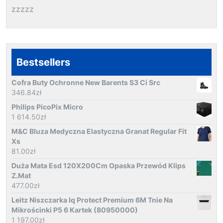
zzzzz
Bestsellers
Cofra Buty Ochronne New Barents S3 Ci Src
346.84
zł
Philips PicoPix Micro
1 614.50
zł
M&C Bluza Medyczna Elastyczna Granat Regular Fit
Xs
81.00
zł
Duża Mata Esd 120X200Cm Opaska Przewód Klips
Z.Mat
477.00
zł
Leitz Niszczarka Iq Protect Premium 6M Tnie Na
Mikrościnki P5 6 Kartek (80950000)
1 197.00
zł