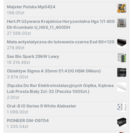
Majster Polska Mp0424
198.00
zł
Hert.Pl Używana Krajalnica Horyzontalna Hgs 1/1 400
Dh Krumbein U_HGS_11_400DH
27 568.00
zł
Mata antystatyczna do lutowania czarna Esd 60x120
279.99
zł
Sas Bio Spark 29kW Lewy
19 216.49
zł
Obiektyw Sigma A 35mm f/1.4 DG HSM (Nikon)
3 674.00
zł
Złączka Do Rur Elektroinstalacyjnych Giętka, Kątowa
Lub Prosta Biały Zcl-32 (Paczka 100Szt.)
2.00
zł
Oral-B iO Series 9 White Alabaster
1 099.00
zł
PIONEER GM-D9704
1 335.54
zł