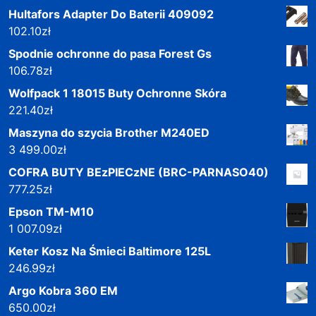
Hultafors Adapter Do Baterii 409092
102.10
zł
Spodnie ochronne do pasa Forest Gs
106.78
zł
Wolfpack 1 18015 Buty Ochronne Skóra
221.40
zł
Maszyna do szycia Brother M240ED
3 499.00
zł
COFRA BUTY BEzPIECzNE (BRC-PARNASO40)
777.25
zł
Epson TM-M10
1 007.09
zł
Keter Kosz Na Śmieci Baltimore 125L
246.99
zł
Argo Kobra 360 EM
650.00
zł