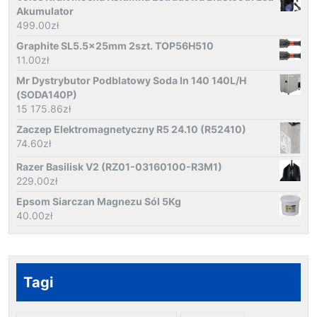
Akumulator
499.00
zł
Graphite SL5.5x25mm 2szt. TOP56H510
11.00
zł
Mr Dystrybutor Podblatowy Soda In 140 140L/H
(SODA140P)
15 175.86
zł
Zaczep Elektromagnetyczny R5 24.10 (R52410)
74.60
zł
Razer Basilisk V2 (RZ01-03160100-R3M1)
229.00
zł
Epsom Siarczan Magnezu Sól 5Kg
40.00
zł
Tagi