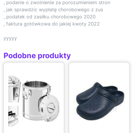
, podanie o zwolnienie za porozumieniem stron
, jak sprawdzic wypłatę chorobowego z zus
, podatek od zasiłku chorobowego 2020
, faktura gotówkowa do jakiej kwoty 2022
yyyyy
Podobne produkty