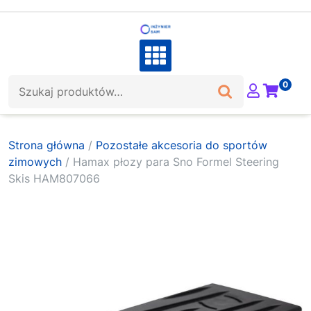
Skip
to
content
Szukaj:
0
Strona główna
/
Pozostałe akcesoria do sportów
zimowych
/ Hamax płozy para Sno Formel Steering
Skis HAM807066