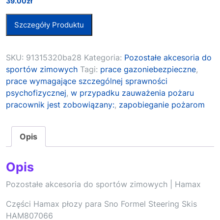
39.00
zł
Szczegóły Produktu
SKU:
91315320ba28
Kategoria:
Pozostałe akcesoria do
sportów zimowych
Tagi:
prace gazoniebezpieczne
,
prace wymagające szczególnej sprawności
psychofizycznej
,
w przypadku zauważenia pożaru
pracownik jest zobowiązany:
,
zapobieganie pożarom
Opis
Opis
Pozostałe akcesoria do sportów zimowych | Hamax
Części Hamax płozy para Sno Formel Steering Skis
HAM807066