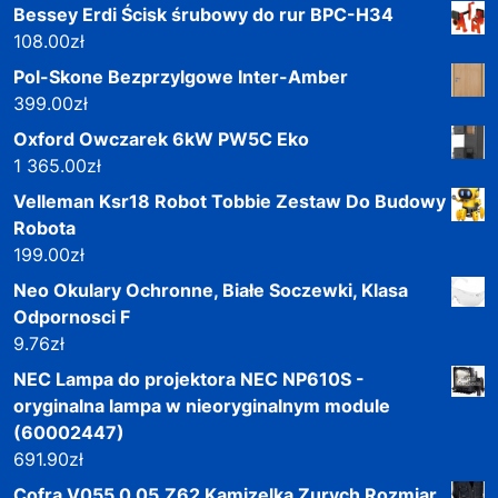
Bessey Erdi Ścisk śrubowy do rur BPC-H34
108.00
zł
Pol-Skone Bezprzylgowe Inter-Amber
399.00
zł
Oxford Owczarek 6kW PW5C Eko
1 365.00
zł
Velleman Ksr18 Robot Tobbie Zestaw Do Budowy
Robota
199.00
zł
Neo Okulary Ochronne, Białe Soczewki, Klasa
Odpornosci F
9.76
zł
NEC Lampa do projektora NEC NP610S -
oryginalna lampa w nieoryginalnym module
(60002447)
691.90
zł
Cofra V055 0 05.Z62 Kamizelka Zurych Rozmiar