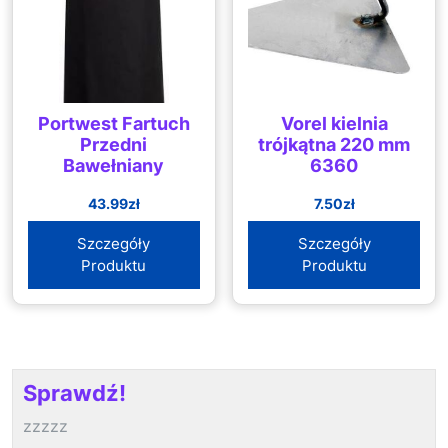
Portwest Fartuch
Vorel kielnia
Przedni
trójkątna 220 mm
Bawełniany
6360
43.99
zł
7.50
zł
Szczegóły
Szczegóły
Produktu
Produktu
Sprawdź!
zzzzz