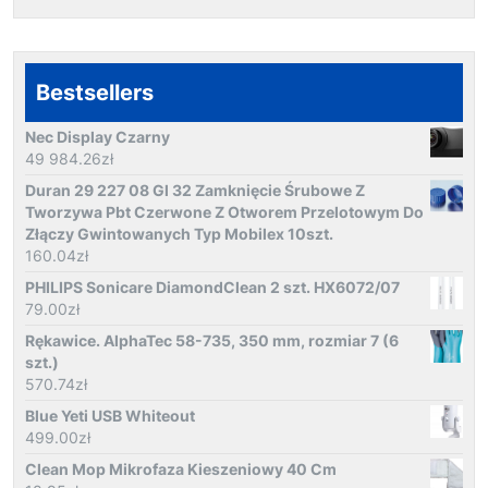
Bestsellers
Nec Display Czarny
49 984.26
zł
Duran 29 227 08 Gl 32 Zamknięcie Śrubowe Z
Tworzywa Pbt Czerwone Z Otworem Przelotowym Do
Złączy Gwintowanych Typ Mobilex 10szt.
160.04
zł
PHILIPS Sonicare DiamondClean 2 szt. HX6072/07
79.00
zł
Rękawice. AlphaTec 58-735, 350 mm, rozmiar 7 (6
szt.)
570.74
zł
Blue Yeti USB Whiteout
499.00
zł
Clean Mop Mikrofaza Kieszeniowy 40 Cm