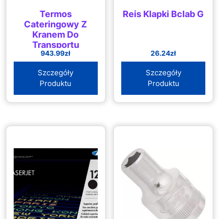
Termos
Reis Klapki Bclab G
Cateringowy Z
Kranem Do
Transportu
943.99
zł
26.24
zł
Napojów Stalowy
30L
Szczegóły
Szczegóły
Produktu
Produktu