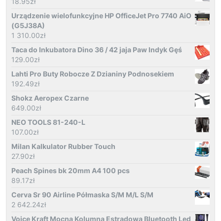
18.95
zł
Urządzenie wielofunkcyjne HP OfficeJet Pro 7740 AiO
(G5J38A)
1 310.00
zł
Taca do Inkubatora Dino 36 / 42 jaja Paw Indyk Gęś
129.00
zł
Lahti Pro Buty Robocze Z Dzianiny Podnosekiem
192.49
zł
Shokz Aeropex Czarne
649.00
zł
NEO TOOLS 81-240-L
107.00
zł
Milan Kalkulator Rubber Touch
27.90
zł
Peach Spines bk 20mm A4 100 pcs
89.17
zł
Cerva Sr 90 Airline Półmaska S/M M/L S/M
2 642.24
zł
Voice Kraft Mocna Kolumna Estradowa Bluetooth Led