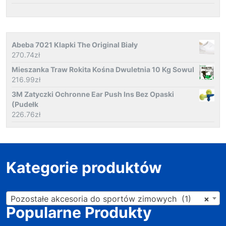
Abeba 7021 Klapki The Original Biały
270.74
zł
Mieszanka Traw Rokita Kośna Dwuletnia 10 Kg Sowul
216.99
zł
3M Zatyczki Ochronne Ear Push Ins Bez Opaski
(Pudełk
226.76
zł
Kategorie produktów
Pozostałe akcesoria do sportów zimowych (1)
×
Popularne Produkty