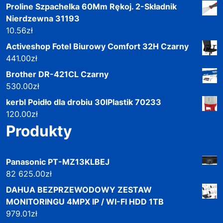
Proline Szpachelka 60Mm Rękoj. 2-Składnik
Nierdzewna 31193
10.56
zł
Activeshop Fotel Biurowy Comfort 32H Czarny
441.00
zł
Brother DR-421CL Czarny
530.00
zł
kerbl Poidło dla drobiu 30lPlastik 70233
120.00
zł
Produkty
Panasonic PT-MZ13KLBEJ
82 625.00
zł
DAHUA BEZPRZEWODOWY ZESTAW
MONITORINGU 4MPX IP / WI-FI HDD 1TB
979.01
zł