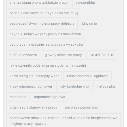
analiza stanu bhp w zakładzie pracy
asystentbhp
badania okresowe nauczycieli co obejmują
bezpieczeństwo i higiena pracy definicja
bhp co to
czynniki uciążliwe przy pracy z komputerem
czy praca na drabinie jest pracą na wysokości
ei 60 co oznacza
glowny inspektor pracy
iso 45001:2018
jakie czynniki oddziałują na studenta na uczelni
karta przeglądu maszyny wzór
klasa odporności ogniowej
klasy odporności ogniowej
listy kontrolne bhp
metoda pha
monotonia
odpornośc ogniowa
organizacja stanowiska pracy
pierwsza pomoc bhp
podstawowe obowiązki rektora uczelni w zakresie bezpieczeństwa
i higieny pracy reguluje