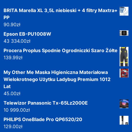
BRITA Marella XL 3,5L niebieski + 4 filtry Maxtra+
PP
90.90
zł
Epson EB-PU1008W
43 334.00
zł
Procera Proplus Spodnie Ogrodniczki Szaro Żółte
139.99
zł
My Other Me Maska Higieniczna Materiałowa
Wielokrotnego Użytku Ladybug Premium 1012
Lat
45.00
zł
Telewizor Panasonic Tx-65Lz2000E
10 999.00
zł
PHILIPS OneBlade Pro QP6520/20
129.00
zł