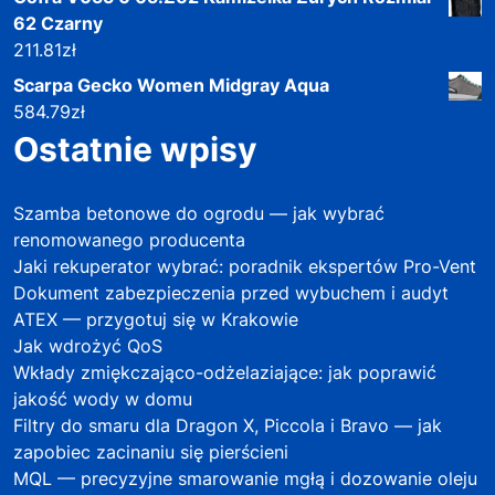
62 Czarny
211.81
zł
Scarpa Gecko Women Midgray Aqua
584.79
zł
Ostatnie wpisy
Szamba betonowe do ogrodu — jak wybrać
renomowanego producenta
Jaki rekuperator wybrać: poradnik ekspertów Pro-Vent
Dokument zabezpieczenia przed wybuchem i audyt
ATEX — przygotuj się w Krakowie
Jak wdrożyć QoS
Wkłady zmiękczająco-odżelaziające: jak poprawić
jakość wody w domu
Filtry do smaru dla Dragon X, Piccola i Bravo — jak
zapobiec zacinaniu się pierścieni
MQL — precyzyjne smarowanie mgłą i dozowanie oleju