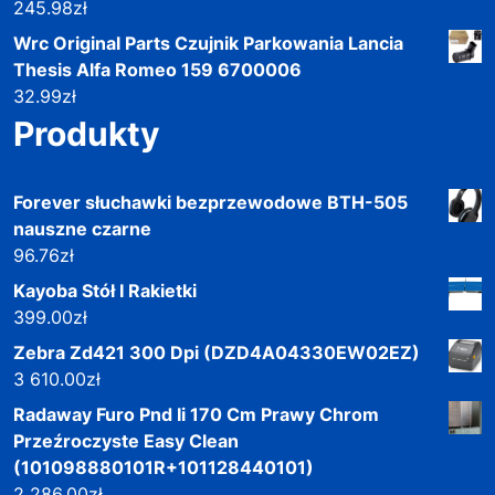
245.98
zł
Wrc Original Parts Czujnik Parkowania Lancia
Thesis Alfa Romeo 159 6700006
32.99
zł
Produkty
Forever słuchawki bezprzewodowe BTH-505
nauszne czarne
96.76
zł
Kayoba Stół I Rakietki
399.00
zł
Zebra Zd421 300 Dpi (DZD4A04330EW02EZ)
3 610.00
zł
Radaway Furo Pnd Ii 170 Cm Prawy Chrom
Przeźroczyste Easy Clean
(101098880101R+101128440101)
2 286.00
zł