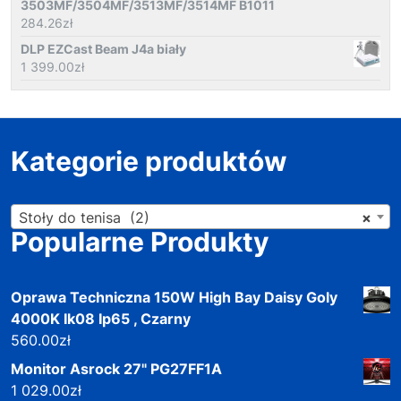
3503MF/3504MF/3513MF/3514MF B1011
284.26
zł
DLP EZCast Beam J4a biały
1 399.00
zł
Kategorie produktów
Stoły do tenisa (2)
×
Popularne Produkty
Oprawa Techniczna 150W High Bay Daisy Goly
4000K Ik08 Ip65 , Czarny
560.00
zł
Monitor Asrock 27" PG27FF1A
1 029.00
zł