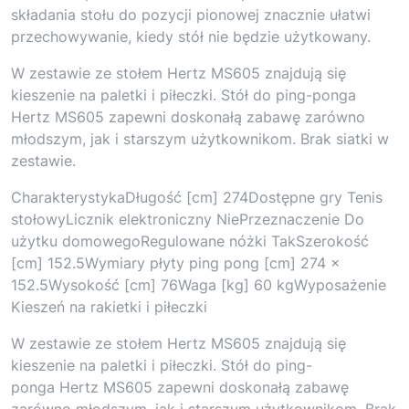
składania stołu do pozycji pionowej znacznie ułatwi
przechowywanie, kiedy stół nie będzie użytkowany.
W zestawie ze stołem Hertz MS605 znajdują się
kieszenie na paletki i piłeczki. Stół do ping-ponga
Hertz MS605 zapewni doskonałą zabawę zarówno
młodszym, jak i starszym użytkownikom. Brak siatki w
zestawie.
CharakterystykaDługość [cm] 274Dostępne gry Tenis
stołowyLicznik elektroniczny NiePrzeznaczenie Do
użytku domowegoRegulowane nóżki TakSzerokość
[cm] 152.5Wymiary płyty ping pong [cm] 274 x
152.5Wysokość [cm] 76Waga [kg] 60 kgWyposażenie
Kieszeń na rakietki i piłeczki
W zestawie ze stołem Hertz MS605 znajdują się
kieszenie na paletki i piłeczki. Stół do ping-
ponga Hertz MS605 zapewni doskonałą zabawę
zarówno młodszym, jak i starszym użytkownikom. Brak