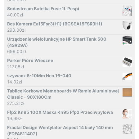
Sodastream Butelka Fuse 1L Pespi
40.00
zł
Bcs Kamera Ea15Fsr3(H1) (BCSEA15FSR3H1)
290.00
zł
Urządzenie wielofunkcyjne HP Smart Tank 500
(4SR29A)
699.00
zł
Parker Pióro Wieczne
217.08
zł
szywacz 6-10Mm Neo 16-040
14.32
zł
Tablice Korkowe Memoboards W Ramie Aluminiowej
Classic - 90X180Cm
275.21
zł
Ffp2 Kn95 100X Maska Kn95 Ffp2 Przeciwpyłowa
19.99
zł
Fractal Design Wentylator Aspect 14 biały 140 mm
(FDFAS11402)