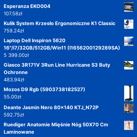
Esperanza EKO004
107.58
zł
Kulik System Krzesło Ergonomiczne K1 Classic
759.24
zł
Laptop Dell Inspiron 5620
16"/i7/32GB/512GB/Win11 (I1656200129289SA)
5 399.00
zł
Giasco 3R171V 3Run Line Hurricane S3 Buty
Ochronne
483.94
zł
Mozos D9 Rgb (5903738182527)
55.00
zł
Deante Jasmin Nero 80x140 KTJ_N72P
592.75
zł
Ruediger Anatomie Mięśnie Nóg 50X70 Cm
Laminowane