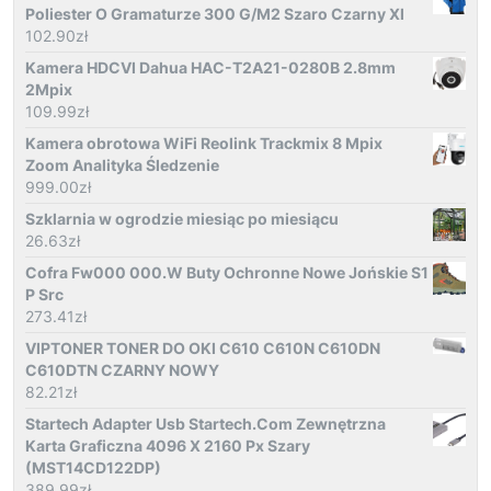
Poliester O Gramaturze 300 G/M2 Szaro Czarny Xl
102.90
zł
Kamera HDCVI Dahua HAC-T2A21-0280B 2.8mm
2Mpix
109.99
zł
Kamera obrotowa WiFi Reolink Trackmix 8 Mpix
Zoom Analityka Śledzenie
999.00
zł
Szklarnia w ogrodzie miesiąc po miesiącu
26.63
zł
Cofra Fw000 000.W Buty Ochronne Nowe Jońskie S1
P Src
273.41
zł
VIPTONER TONER DO OKI C610 C610N C610DN
C610DTN CZARNY NOWY
82.21
zł
Startech Adapter Usb Startech.Com Zewnętrzna
Karta Graficzna 4096 X 2160 Px Szary
(MST14CD122DP)
389.99
zł