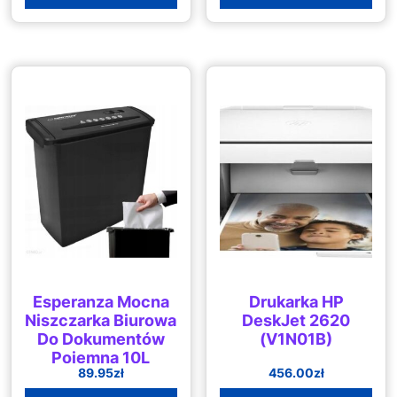
Esperanza Mocna
Drukarka HP
Niszczarka Biurowa
DeskJet 2620
Do Dokumentów
(V1N01B)
Pojemna 10L
89.95
zł
456.00
zł