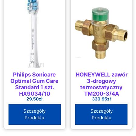
Philips Sonicare
HONEYWELL zawór
Optimal Gum Care
3-drogowy
Standard 1 szt.
termostatyczny
HX9034/10
TM200-3/4A
29.50
zł
330.95
zł
Szczegóły
Szczegóły
Produktu
Produktu