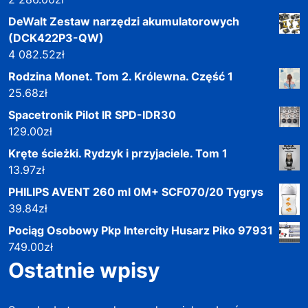
DeWalt Zestaw narzędzi akumulatorowych
(DCK422P3-QW)
4 082.52
zł
Rodzina Monet. Tom 2. Królewna. Część 1
25.68
zł
Spacetronik Pilot IR SPD-IDR30
129.00
zł
Kręte ścieżki. Rydzyk i przyjaciele. Tom 1
13.97
zł
PHILIPS AVENT 260 ml 0M+ SCF070/20 Tygrys
39.84
zł
Pociąg Osobowy Pkp Intercity Husarz Piko 97931
749.00
zł
Ostatnie wpisy