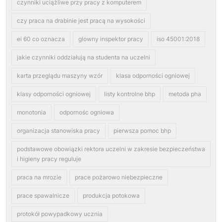
czynniki uciążliwe przy pracy z komputerem
czy praca na drabinie jest pracą na wysokości
ei 60 co oznacza
glowny inspektor pracy
iso 45001:2018
jakie czynniki oddziałują na studenta na uczelni
karta przeglądu maszyny wzór
klasa odporności ogniowej
klasy odporności ogniowej
listy kontrolne bhp
metoda pha
monotonia
odpornośc ogniowa
organizacja stanowiska pracy
pierwsza pomoc bhp
podstawowe obowiązki rektora uczelni w zakresie bezpieczeństwa
i higieny pracy reguluje
praca na mrozie
prace pożarowo niebezpieczne
prace spawalnicze
produkcja potokowa
protokół powypadkowy ucznia