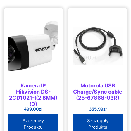
Kamera IP
Motorola USB
Hikvision DS-
Charge/Sync cable
2CD1021-I(2.8MM)
(25-67868-03R)
(D)
499.00
zł
355.99
zł
Szczegóły
Szczegóły
Produktu
Produktu