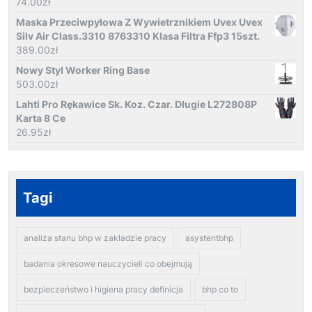
74.00
zł
Maska Przeciwpyłowa Z Wywietrznikiem Uvex Uvex
Silv Air Class.3310 8763310 Klasa Filtra Ffp3 15szt.
389.00
zł
Nowy Styl Worker Ring Base
503.00
zł
Lahti Pro Rękawice Sk. Koz. Czar. Długie L272808P
Karta 8 Ce
26.95
zł
Tagi
analiza stanu bhp w zakładzie pracy
asystentbhp
badania okresowe nauczycieli co obejmują
bezpieczeństwo i higiena pracy definicja
bhp co to