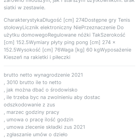
siatki w zestawie.
CharakterystykaDługość [cm] 274Dostępne gry Tenis
stołowyLicznik elektroniczny NiePrzeznaczenie Do
użytku domowegoRegulowane nóżki TakSzerokość
[cm] 152.5Wymiary płyty ping pong [cm] 274 x
152.5Wysokość [cm] 76Waga [kg] 60 kgWyposażenie
Kieszeń na rakietki i piłeczki
brutto netto wynagrodzenie 2021
, 3010 brutto ile to netto
, jak można dbać o środowisko
, ile trzeba byc na zwolnieniu aby dostac
odszkodowanie z zus
, marzec godziny pracy
, umowa o pracę ilość godzin
, umowa zlecenie składki zus 2021
, zgłaszanie umów o dzieło