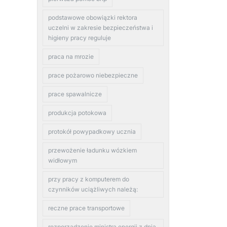
podstawowe obowiązki rektora
uczelni w zakresie bezpieczeństwa i
higieny pracy reguluje
praca na mrozie
prace pożarowo niebezpieczne
prace spawalnicze
produkcja potokowa
protokół powypadkowy ucznia
przewożenie ładunku wózkiem
widłowym
przy pracy z komputerem do
czynników uciążliwych należą:
reczne prace transportowe
rozporządzenie ministra energii z dnia