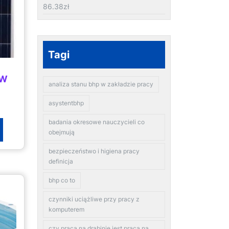
86.38
zł
Tagi
0W
analiza stanu bhp w zakładzie pracy
asystentbhp
badania okresowe nauczycieli co
obejmują
bezpieczeństwo i higiena pracy
definicja
bhp co to
czynniki uciążliwe przy pracy z
komputerem
czy praca na drabinie jest pracą na