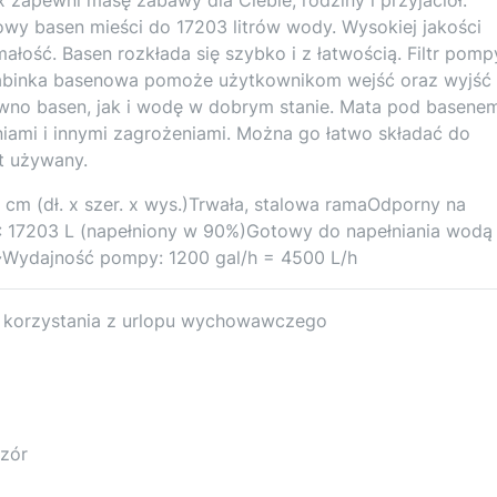
wy basen mieści do 17203 litrów wody. Wysokiej jakości
ałość. Basen rozkłada się szybko i z łatwością. Filtr pomp
rabinka basenowa pomoże użytkownikom wejść oraz wyjść
wno basen, jak i wodę w dobrym stanie. Mata pod basene
niami i innymi zagrożeniami. Można go łatwo składać do
t używany.
m (dł. x szer. x wys.)Trwała, stalowa ramaOdporny na
: 17203 L (napełniony w 90%)Gotowy do napełniania wodą
V~Wydajność pompy: 1200 gal/h = 4500 L/h
u korzystania z urlopu wychowawczego
zór