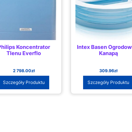
Philips Koncentrator
Intex Basen Ogrodow
Tlenu Everflo
Kanapą
2 798.00
zł
309.96
zł
Szczegóły Produktu
Szczegóły Produktu