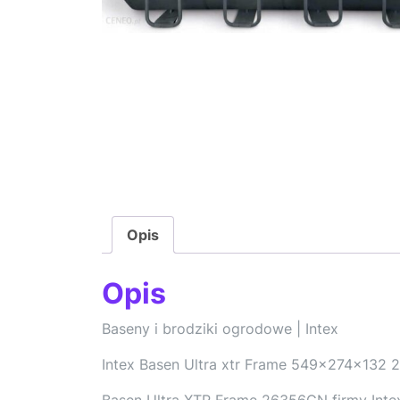
Opis
Opis
Baseny i brodziki ogrodowe | Intex
Intex Basen Ultra xtr Frame 549x274x132
Basen Ultra XTR Frame 26356GN firmy Intex 