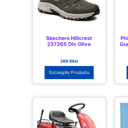
Skechers Hillcrest
Ph
237265 Olv Olive
Gum
269.99
zł
Szczegóły Produktu