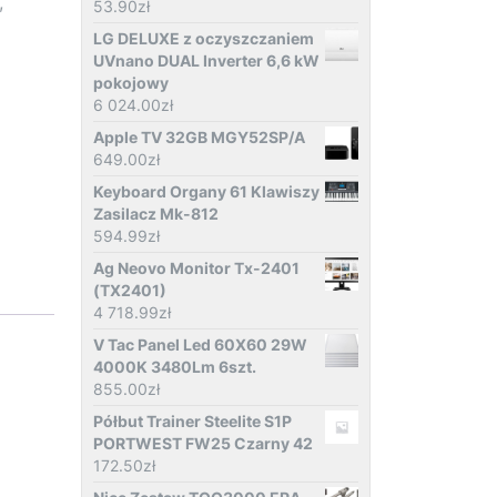
,
53.90
zł
LG DELUXE z oczyszczaniem
UVnano DUAL Inverter 6,6 kW
pokojowy
6 024.00
zł
Apple TV 32GB MGY52SP/A
649.00
zł
Keyboard Organy 61 Klawiszy
Zasilacz Mk-812
594.99
zł
Ag Neovo Monitor Tx-2401
(TX2401)
4 718.99
zł
V Tac Panel Led 60X60 29W
4000K 3480Lm 6szt.
855.00
zł
Półbut Trainer Steelite S1P
PORTWEST FW25 Czarny 42
172.50
zł