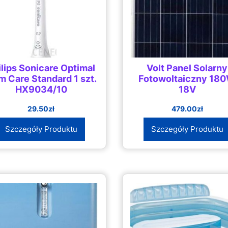
ilips Sonicare Optimal
Volt Panel Solarny
 Care Standard 1 szt.
Fotowoltaiczny 18
HX9034/10
18V
29.50
zł
479.00
zł
Szczegóły Produktu
Szczegóły Produktu