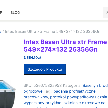
Sz
EP
BLOG
e
/ Intex Basen Ultra xtr Frame 549x274x132 26356Gn
Intex Basen Ultra xtr Frame
549x274x132 26356Gn
3 554.10
zł
Szczegóły Produktu
SKU:
53e67582a953
Kategoria:
Baseny i brod
ogrodowe
Tagi:
badania profilaktyczne
pracowników
,
protokół powypadkowy ucznia
wypełniony przykład
,
szkolenie okresowe na