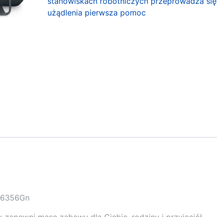
stanowiskach robotniczych przeprowadza się
użądlenia pierwsza pomoc
 26356Gn
zapewni masę zabawy dla Ciebie, rodziny i przyjaciół.