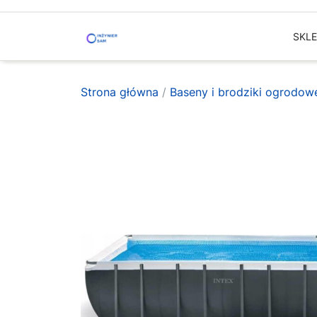
Skip
to
SKL
content
Strona główna
/
Baseny i brodziki ogrodow