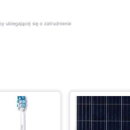
 ubiegającej się o zatrudnienie