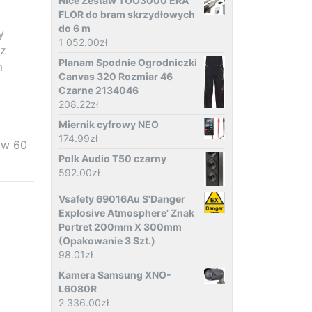
Nice Zestaw TOO3000 ERA
FLOR do bram skrzydłowych
do 6 m
y
1 052.00
zł
 z
Planam Spodnie Ogrodniczki
m
Canvas 320 Rozmiar 46
Czarne 2134046
208.22
zł
Miernik cyfrowy NEO
174.99
zł
 w 60
Polk Audio T50 czarny
592.00
zł
Vsafety 69016Au S'Danger
Explosive Atmosphere' Znak
Portret 200mm X 300mm
(Opakowanie 3 Szt.)
98.01
zł
Kamera Samsung XNO-
L6080R
2 336.00
zł