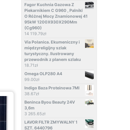
Fagor Kuchnia Gazowa Z
Piekarnikiem C G960 , Palniki
O Różnej Mocy Znamionowej 41
95kW 1200X930X290Mm
(Cg960)
14 119.79
zł
Via Polanica. Ekumeniczny i
międzyreligijny szlak
turystyczny. Ilustrowany
przewodnik z planem szlaku
18.71
zł
Omega OLP280 A4
99.00
zł
Indigo Baza Proteinowa 7Ml
38.67
zł
Beninca Byou Beauty 24V
3,6m
3 265.65
zł
LAVOR FILTR ZMYWALNY 1
SZT. 6440796