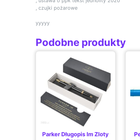
, ustawa o ppk tekst jednolity 2020
, czujki pożarowe
yyyyy
Podobne produkty
Parker Długopis Im Zloty
P