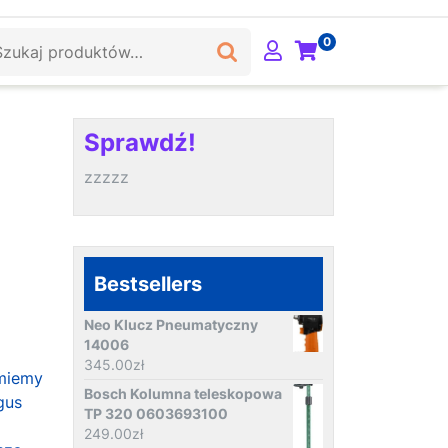
ukaj:
0
Sprawdź!
zzzzz
Bestsellers
Neo Klucz Pneumatyczny
14006
345.00
zł
miemy
Bosch Kolumna teleskopowa
gus
TP 320 0603693100
249.00
zł