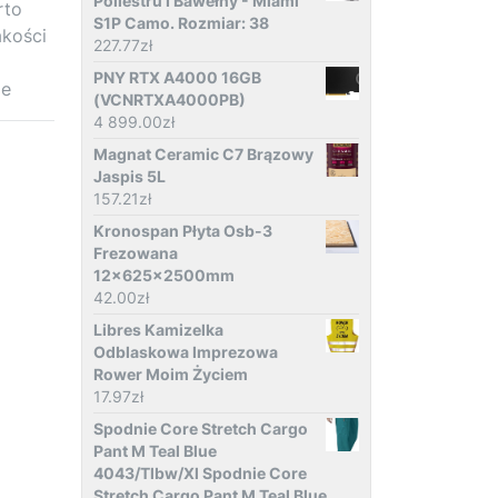
Poliestru I Bawełny - Miami
rto
S1P Camo. Rozmiar: 38
akości
227.77
zł
PNY RTX A4000 16GB
ie
(VCNRTXA4000PB)
4 899.00
zł
Magnat Ceramic C7 Brązowy
Jaspis 5L
157.21
zł
Kronospan Płyta Osb-3
Frezowana
12x625x2500mm
42.00
zł
Libres Kamizelka
Odblaskowa Imprezowa
Rower Moim Życiem
17.97
zł
Spodnie Core Stretch Cargo
Pant M Teal Blue
4043/Tlbw/Xl Spodnie Core
Stretch Cargo Pant M Teal Blue