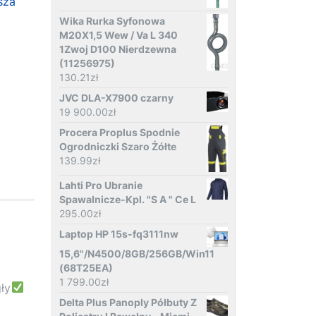
sza
Wika Rurka Syfonowa
M20X1,5 Wew / Va L 340
1Zwoj D100 Nierdzewna
(11256975)
130.21
zł
JVC DLA-X7900 czarny
19 900.00
zł
Procera Proplus Spodnie
Ogrodniczki Szaro Żółte
139.99
zł
Lahti Pro Ubranie
Spawalnicze-Kpl. "S A " Ce L
295.00
zł
Laptop HP 15s-fq3111nw
15,6"/N4500/8GB/256GB/Win11
(68T25EA)
1 799.00
zł
ły
Delta Plus Panoply Półbuty Z