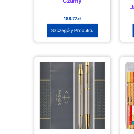
Czarny
J
188.77
zł
Szczegóły Produktu