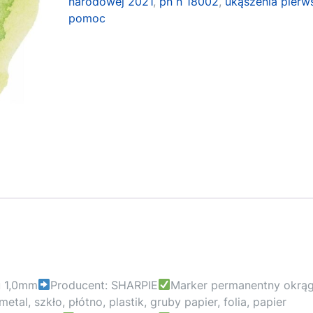
narodowej 2021
,
pn n 18002
,
ukąszenia pierw
pomoc
u 1,0mm
Producent: SHARPIE
Marker permanentny okrąg
etal, szkło, płótno, plastik, gruby papier, folia, papier