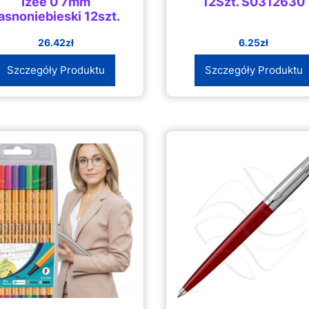
Izee 0 7mm
12Szt. S0312630
asnoniebieski 12szt.
26.42
zł
6.25
zł
Szczegóły Produktu
Szczegóły Produktu