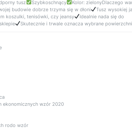
porny tusz
Szybkoschnący
Kolor: zielonyDlaczego wa
wojej budowie dobrze trzyma się w dłoni
Tusz wysokiej j
m koszulki, tenisówki, czy jeansy
Idealnie nada się do
sklepie
Skutecznie i trwale oznacza wybrane powierzchn
e
ąca
yn ekonomicznych wzór 2020
ch rodo wzór