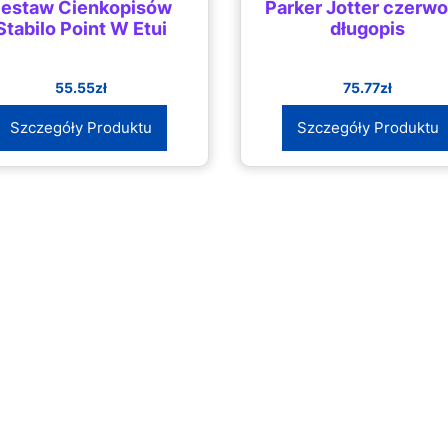
estaw Cienkopisów
Parker Jotter czerw
Stabilo Point W Etui
długopis
55.55
zł
75.77
zł
Szczegóły Produktu
Szczegóły Produktu