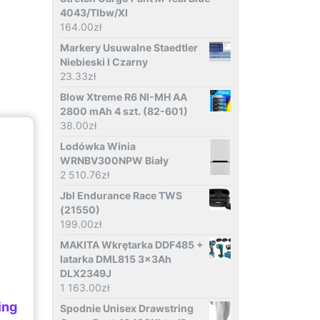
4043/Tlbw/Xl
164.00
zł
Markery Usuwalne Staedtler
Niebieski I Czarny
23.33
zł
Blow Xtreme R6 NI-MH AA
2800 mAh 4 szt. (82-601)
38.00
zł
Lodówka Winia
WRNBV300NPW Biały
2 510.76
zł
Jbl Endurance Race TWS
(21550)
199.00
zł
MAKITA Wkrętarka DDF485 +
latarka DML815 3x3Ah
DLX2349J
1 163.00
zł
ing
Spodnie Unisex Drawstring