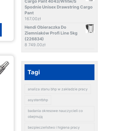
Cargo Pant 4043/Whtw/S
Spodnie Unisex Drawstring Cargo
Pant
167.00
zł
Hendi Obieraczka Do
Ziemniaków Profi Line 5kg
(226834)
8 749.00
zł
Tagi
analiza stanu bhp w zakładzie pracy
asystentbhp
badania okresowe nauczycieli co
obejmują
bezpieczeństwo i higiena pracy