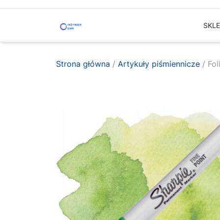
Skip
to
SKL
content
Strona główna
/
Artykuły piśmiennicze
/ Fol