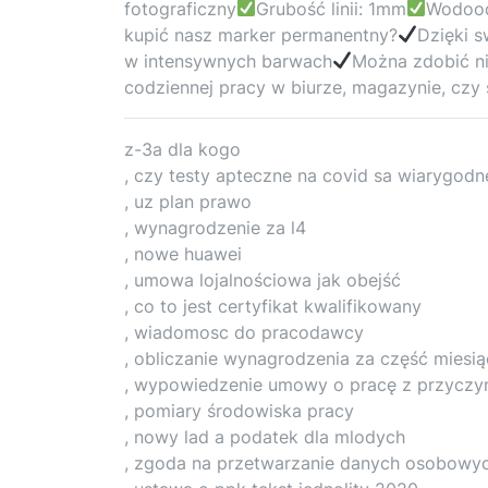
fotograficzny
Grubość linii: 1mm
Wodood
kupić nasz marker permanentny?
Dzięki s
w intensywnych barwach
Można zdobić ni
codziennej pracy w biurze, magazynie, czy 
z-3a dla kogo
, czy testy apteczne na covid sa wiarygodn
, uz plan prawo
, wynagrodzenie za l4
, nowe huawei
, umowa lojalnościowa jak obejść
, co to jest certyfikat kwalifikowany
, wiadomosc do pracodawcy
, obliczanie wynagrodzenia za część miesi
, wypowiedzenie umowy o pracę z przycz
, pomiary środowiska pracy
, nowy lad a podatek dla mlodych
, zgoda na przetwarzanie danych osobowy