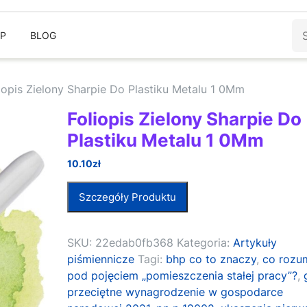
Sz
EP
BLOG
iopis Zielony Sharpie Do Plastiku Metalu 1 0Mm
Foliopis Zielony Sharpie Do
Plastiku Metalu 1 0Mm
10.10
zł
Szczegóły Produktu
SKU:
22edab0fb368
Kategoria:
Artykuły
piśmiennicze
Tagi:
bhp co to znaczy
,
co rozu
pod pojęciem „pomieszczenia stałej pracy”?
,
przeciętne wynagrodzenie w gospodarce