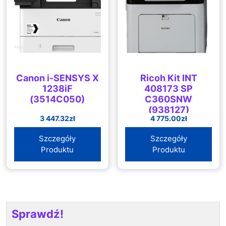
Canon i-SENSYS X
Ricoh Kit INT
1238iF
408173 SP
(3514C050)
C360SNW
(938127)
3 447.32
zł
4 775.00
zł
Szczegóły
Szczegóły
Produktu
Produktu
Sprawdź!