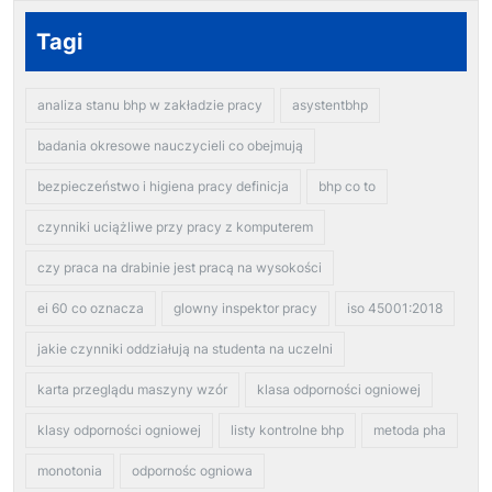
Tagi
analiza stanu bhp w zakładzie pracy
asystentbhp
badania okresowe nauczycieli co obejmują
bezpieczeństwo i higiena pracy definicja
bhp co to
czynniki uciążliwe przy pracy z komputerem
czy praca na drabinie jest pracą na wysokości
ei 60 co oznacza
glowny inspektor pracy
iso 45001:2018
jakie czynniki oddziałują na studenta na uczelni
karta przeglądu maszyny wzór
klasa odporności ogniowej
klasy odporności ogniowej
listy kontrolne bhp
metoda pha
monotonia
odpornośc ogniowa