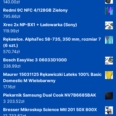
140.00
zł
Redmi 9C NFC 4/128GB Zielony
795.66
zł
Xrec 2x NP-BX1 + Ładowarka (Sony)
119.99
zł
Rękawice. AlphaTec 58-735, 350 mm, rozmiar 7
(6 szt.)
570.74
zł
Bosch EasyVac 3 06033D1000
338.99
zł
Maurer 15031125 Rękawiczki Lateks 100% Basic
Domestic M Wielobarwny
17.16
zł
Piekarnik Samsung Dual Cook NV7B6685BAK
3 203.52
zł
Bresser Mikroskop Science Mtl 201 50X 800X
12 733.82
zł