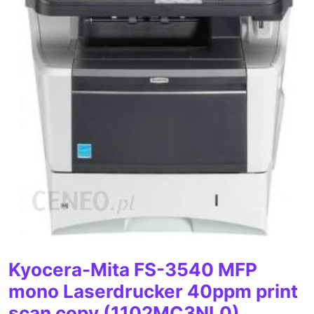
Kyocera-Mita FS-3540 MFP
mono Laserdrucker 40ppm print
scan copy (1102MC3NL0)