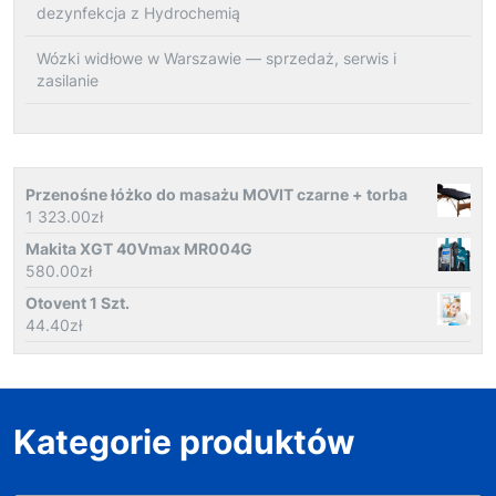
dezynfekcja z Hydrochemią
Wózki widłowe w Warszawie — sprzedaż, serwis i
zasilanie
Przenośne łóżko do masażu MOVIT czarne + torba
1 323.00
zł
Makita XGT 40Vmax MR004G
580.00
zł
Otovent 1 Szt.
44.40
zł
Kategorie produktów