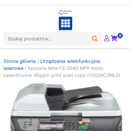
Skip
to
content
Szukaj:
0
Strona główna
/
Urządzenia wielofunkcyjne
laserowe
/ Kyocera-Mita FS-3540 MFP mono
Laserdrucker 40ppm print scan copy (1102MC3NL0)