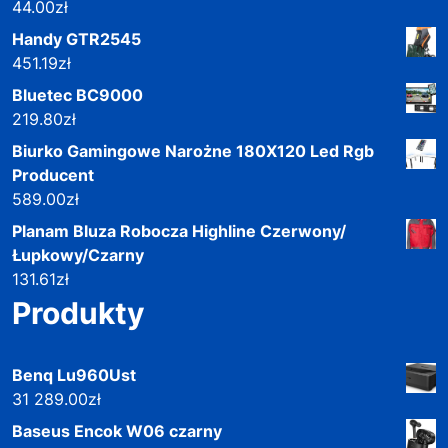
44.00
zł
Handy GTR2545
451.19
zł
Bluetec BC9000
219.80
zł
Biurko Gamingowe Narożne 180X120 Led Rgb
Producent
589.00
zł
Planam Bluza Robocza Highline Czerwony/
Łupkowy/Czarny
131.61
zł
Produkty
Benq Lu960Ust
31 289.00
zł
Baseus Encok W06 czarny