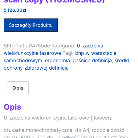
5 126.00
zł
Szczegóły Produktu
SKU:
1a0ba1475bde
Kategoria:
Urządzenia
wielofunkcyjne laserowe
Tagi:
bhp w warsztacie
samochodowym
,
ergonomía
,
gaśnica definicja
,
środki
ochrony zbiorowej definicja
Opis
Opis
Urządzenia wielofunkcyjne laserowe | Kyocera
drukarka monochromatyczna, do A4, rozdzielczość
druku 1800 x 600 dpi, prędkość druku do 40 str./min,