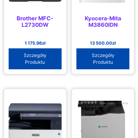
Brother MFC-
Kyocera-Mita
L2730DW
M3860IDN
1 175.96
zł
13 500.00
zł
Szczegóły
Szczegóły
Produktu
Produktu