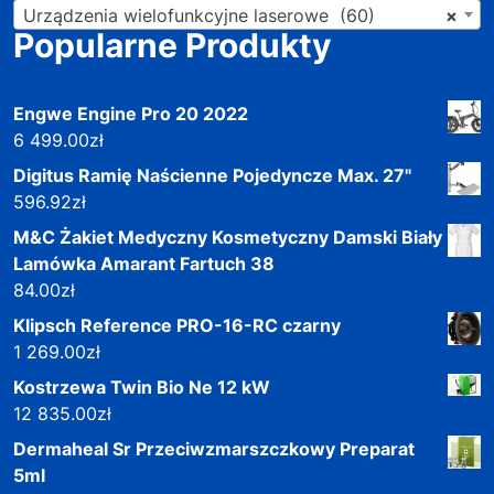
Urządzenia wielofunkcyjne laserowe (60)
×
Popularne Produkty
Engwe Engine Pro 20 2022
6 499.00
zł
Digitus Ramię Naścienne Pojedyncze Max. 27"
596.92
zł
M&C Żakiet Medyczny Kosmetyczny Damski Biały
Lamówka Amarant Fartuch 38
84.00
zł
Klipsch Reference PRO-16-RC czarny
1 269.00
zł
Kostrzewa Twin Bio Ne 12 kW
12 835.00
zł
Dermaheal Sr Przeciwzmarszczkowy Preparat
5ml