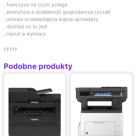
, franczyza na czym polega
, emerytura a działalność gospodarcza ryczałt
, umowa przedwstępna kupna sprzedaży
, dochód co to jest
, inpost a wymiary
yyyyy
Podobne produkty