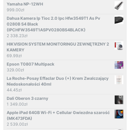
Yamaha NP-12WH
999.00
zł
Dahua Kamera Ip Tioc 2.0 Ipc Hfw3549T1 As Pv
0280B S4 Black
(IPCHFW3549T1ASPV0280BS4BLACK)
2 338.23
zł
HIKVISION SYSTEM MONITORINGU ZEWNĘTRZNY 2
KAMERY
69.99
zł
Epson T0807 Multipack
329.00
zł
La Roche-Posay Effaclar Duo (+) Krem Zwalczający
Niedoskonałości 40ml
44.45
zł
Dali Oberon 3 czarny
1 349.00
zł
Apple iPad 64GB Wi-Fi + Cellular Gwiezdna szarość
(MK473FDA)
2 539.00
zł