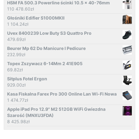
HSM FA 500.3 Powerline ścinki 10.5 x 40-76mm
110 478.60
zł
Głośniki Edifier S1000MKII
1 104.24
zł
Uvex 8400239 Low Buty S3 Quattro Pro
479.69
zł
Beurer Mp 62 Do Manicure I Pedicure
232.99
zł
Topex Zszywacz 6-14Mm 2 41E905
69.82
zł
Sitplus Fotel Ergon
929.00
zł
Kasa Fiskalna Farex Pro 300 Online Lan Wi-Fi Nowa
1 474.77
zł
Apple iPad Pro 12.9" M2 512GB WiFi Gwiezdna
Szarość (MNXU3FDA)
8 425.98
zł