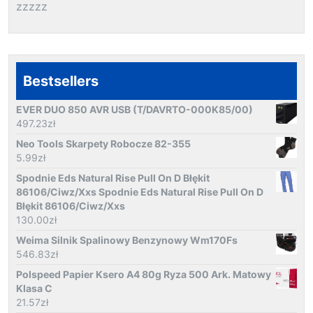
zzzzz
Bestsellers
EVER DUO 850 AVR USB (T/DAVRTO-000K85/00)
497.23
zł
Neo Tools Skarpety Robocze 82-355
5.99
zł
Spodnie Eds Natural Rise Pull On D Błękit
86106/Ciwz/Xxs Spodnie Eds Natural Rise Pull On D
Błękit 86106/Ciwz/Xxs
130.00
zł
Weima Silnik Spalinowy Benzynowy Wm170Fs
546.83
zł
Polspeed Papier Ksero A4 80g Ryza 500 Ark. Matowy
Klasa C
21.57
zł