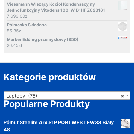
Viessmann Wiszący Kocioł Kondensacyjny
Jednofunkcyjny Vitodens 100-W B1HF Z023161
7 699.00
zł
Półmaska Składana
55.35
zł
Marker Edding przemysłowy (950)
26.45
zł
Kategorie produktów
Laptopy (75)
×
Popularne Produkty
Półbut Steelite Arx S1P PORTWEST FW33 Biały
48