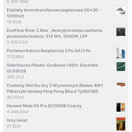
6 300.99
zł
Etykiety termotransferowe papierowe 50x30 -
1000szt.
19.00
zł
EcoFlow River 2 Max , Awaryjna stacja zasilania,
przenośna bateria, 512 Wh, 1000W, LFP
2 420.02
zł
Portwest Kalosz Bezpieczny Z Pu S4 Ci Fo
213.99
zł
Sata Klucze Płasko-Oczkowe 14Szt. Saszetka
GL09026
285.31
zł
Costway Stół Do Gry Z Wymiennym Blatem 4W1
Piłkarzyki Hockey Ping Pong Bilard Ty580385
457.00
zł
Huawei Mate 50 Pro 8/256GB Czarny
4 444.00
zł
Inny świat
27.25
zł