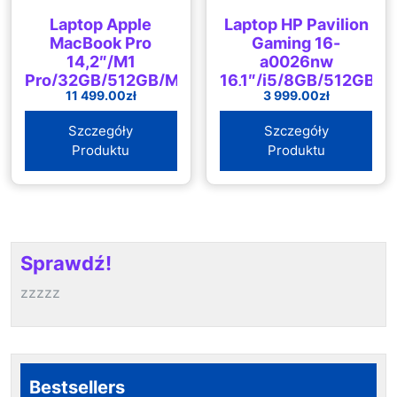
Laptop Apple
Laptop HP Pavilion
MacBook Pro
Gaming 16-
14,2″/M1
a0026nw
Pro/32GB/512GB/MacOS
16,1″/i5/8GB/512GB/W
11 499.00
zł
3 999.00
zł
(Z15G0002B)
(2K9J1EA)
Szczegóły
Szczegóły
Produktu
Produktu
Sprawdź!
zzzzz
Bestsellers