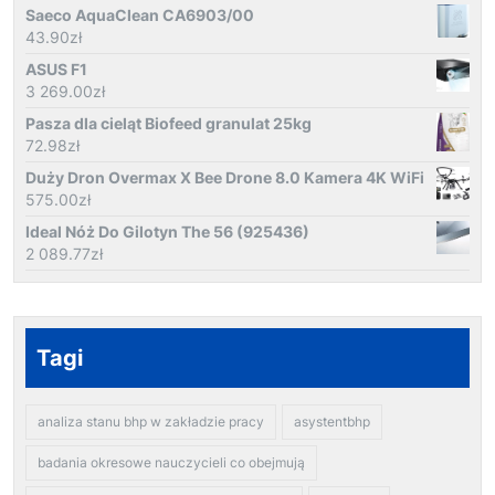
Saeco AquaClean CA6903/00
43.90
zł
ASUS F1
3 269.00
zł
Pasza dla cieląt Biofeed granulat 25kg
72.98
zł
Duży Dron Overmax X Bee Drone 8.0 Kamera 4K WiFi
575.00
zł
Ideal Nóż Do Gilotyn The 56 (925436)
2 089.77
zł
Tagi
analiza stanu bhp w zakładzie pracy
asystentbhp
badania okresowe nauczycieli co obejmują