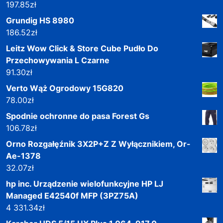
197.85
zł
Grundig HS 8980
186.52
zł
Leitz Wow Click & Store Cube Pudło Do
Przechowywania L Czarne
91.30
zł
Verto Wąż Ogrodowy 15G820
78.00
zł
Spodnie ochronne do pasa Forest Gs
106.78
zł
Orno Rozgałęźnik 3X2P+Z Z Wyłącznikiem, Or-
Ae-1378
32.07
zł
hp inc. Urządzenie wielofunkcyjne HP LJ
Managed E42540f MFP (3PZ75A)
4 331.34
zł