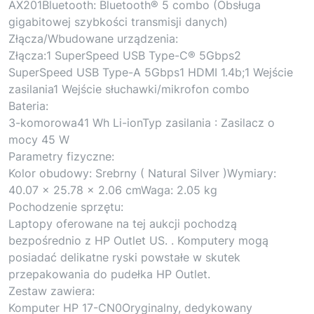
AX201Bluetooth: Bluetooth® 5 combo (Obsługa
gigabitowej szybkości transmisji danych)
Złącza/Wbudowane urządzenia:
Złącza:1 SuperSpeed USB Type-C® 5Gbps2
SuperSpeed USB Type-A 5Gbps1 HDMI 1.4b;1 Wejście
zasilania1 Wejście słuchawki/mikrofon combo
Bateria:
3-komorowa41 Wh Li-ionTyp zasilania : Zasilacz o
mocy 45 W
Parametry fizyczne:
Kolor obudowy: Srebrny ( Natural Silver )Wymiary:
40.07 x 25.78 x 2.06 cmWaga: 2.05 kg
Pochodzenie sprzętu:
Laptopy oferowane na tej aukcji pochodzą
bezpośrednio z HP Outlet US. . Komputery mogą
posiadać delikatne ryski powstałe w skutek
przepakowania do pudełka HP Outlet.
Zestaw zawiera:
Komputer HP 17-CN0Oryginalny, dedykowany