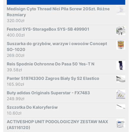
Medisign Cyto Thread Nici Plla Screw 20Szt. Różne
Rozmiary
320.00
zł
Festool SYS-StorageBox SYS-SB 499901
400.00
zł
Suszarka do grzybów, warzyw i owoców Concept
SO-1020
269.00
zł
Reis Spodnie Ochronne Do Pasa 50 Yes-T N
39.58
zł
Panter 519743300 Zagros Biały Sy S2 Elastico
165.90
zł
Buty adidas Originals Superstar - FX7483
249.99
zł
Szczotka Do Kaloryferów
10.60
zł
ACTIVESHOP UNIT PODOLOGICZNY ZESTAW MAX
(AS116120)