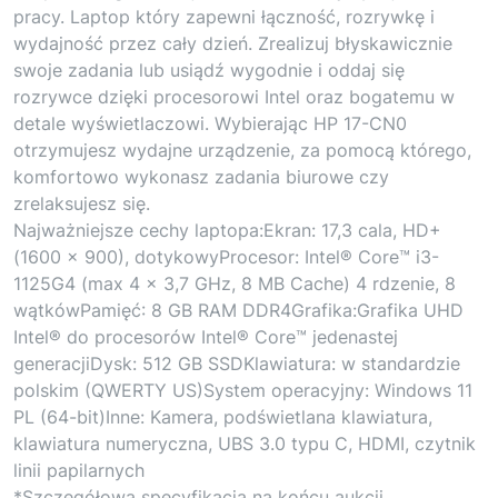
pracy. Laptop który zapewni łączność, rozrywkę i
wydajność przez cały dzień. Zrealizuj błyskawicznie
swoje zadania lub usiądź wygodnie i oddaj się
rozrywce dzięki procesorowi Intel oraz bogatemu w
detale wyświetlaczowi. Wybierając HP 17-CN0
otrzymujesz wydajne urządzenie, za pomocą którego,
komfortowo wykonasz zadania biurowe czy
zrelaksujesz się.
Najważniejsze cechy laptopa:Ekran: 17,3 cala, HD+
(1600 x 900), dotykowyProcesor: Intel® Core™ i3-
1125G4 (max 4 x 3,7 GHz, 8 MB Cache) 4 rdzenie, 8
wątkówPamięć: 8 GB RAM DDR4Grafika:Grafika UHD
Intel® do procesorów Intel® Core™ jedenastej
generacjiDysk: 512 GB SSDKlawiatura: w standardzie
polskim (QWERTY US)System operacyjny: Windows 11
PL (64-bit)Inne: Kamera, podświetlana klawiatura,
klawiatura numeryczna, UBS 3.0 typu C, HDMI, czytnik
linii papilarnych
*Szczegółowa specyfikacja na końcu aukcji