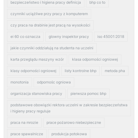
bezpieczeństwo i higiena pracy definicja
bhp co to
czynniki uciążliwe przy pracy z komputerem
czy praca na drabinie jest pracą na wysokości
ei 60 co oznacza
glowny inspektor pracy
iso 45001:2018
jakie czynniki oddziałują na studenta na uczelni
karta przeglądu maszyny wzór
klasa odporności ogniowej
klasy odporności ogniowej
listy kontrolne bhp
metoda pha
monotonia
odpornośc ogniowa
organizacja stanowiska pracy
pierwsza pomoc bhp
podstawowe obowiązki rektora uczelni w zakresie bezpieczeństwa
i higieny pracy reguluje
praca na mrozie
prace pożarowo niebezpieczne
prace spawalnicze
produkcja potokowa