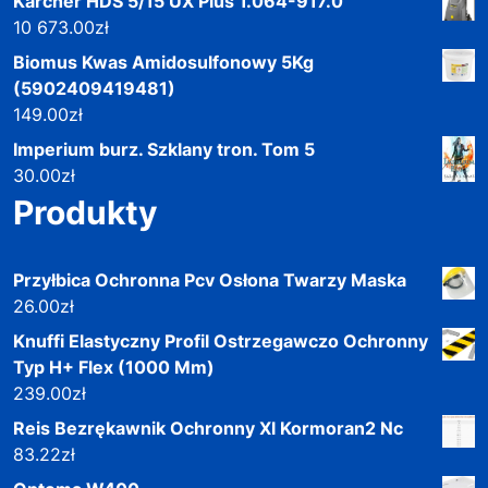
Karcher HDS 5/15 UX Plus 1.064-917.0
10 673.00
zł
Biomus Kwas Amidosulfonowy 5Kg
(5902409419481)
149.00
zł
Imperium burz. Szklany tron. Tom 5
30.00
zł
Produkty
Przyłbica Ochronna Pcv Osłona Twarzy Maska
26.00
zł
Knuffi Elastyczny Profil Ostrzegawczo Ochronny
Typ H+ Flex (1000 Mm)
239.00
zł
Reis Bezrękawnik Ochronny Xl Kormoran2 Nc
83.22
zł