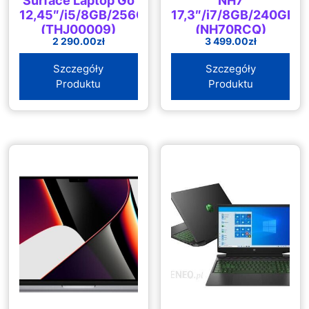
Surface Laptop Go
NH7
12,45″/i5/8GB/256GB/Win10
17,3″/i7/8GB/240GB/
(THJ00009)
(NH70RCQ)
2 290.00
zł
3 499.00
zł
Szczegóły
Szczegóły
Produktu
Produktu