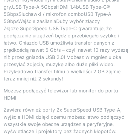
gry.USB Type-A 5GbpsHDMI 1.4bUSB Type-C®
5GbpsSłuchawki / mikrofon comboUSB Type-A
5GbpsWejście zasilaniaDuży wybór złączy
Złącze SuperSpeed USB Type-C gwarantuje, że
podłączanie urządzeń będzie przebiegało szybko i
łatwo. Gniazdo USB umożliwia transfer danych z
prędkością nawet 5 Gb/s – czyli nawet 10 razy wyższą
niż przez gniazda USB 2.0! Możesz w mgnieniu oka
przesyłać zdjęcia, muzykę albo duże pliki wideo.
Przykładowo transfer filmu o wielkości 2 GB zajmie
teraz mniej niż 2 sekundy!
Możesz podłączyć telewizor lub monitor do portu
HDMI
Zawiera również porty 2x SuperSpeed USB Type-A,
wyjście HDMI dzięki czemu możesz łatwo podłączyć
wszystkie swoje obecne urządzenia peryferyjne,
wyświetlacze i projektory bez żadnych kłopotów.