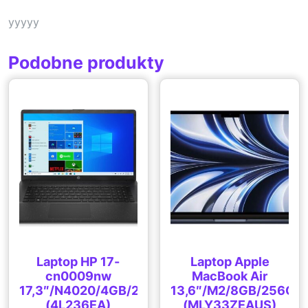
yyyyy
Podobne produkty
Laptop HP 17-
Laptop Apple
cn0009nw
MacBook Air
17,3″/N4020/4GB/256GB/Win10
13,6″/M2/8GB/256GB
(4L236EA)
(MLY33ZEAUS)