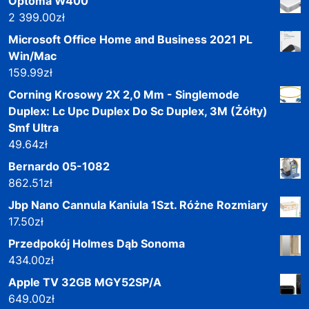
Optoma W400
2 399.00
zł
Microsoft Office Home and Business 2021 PL
Win/Mac
159.99
zł
Corning Krosowy 2X 2,0 Mm - Singlemode
Duplex: Lc Upc Duplex Do Sc Duplex, 3M (Żółty)
Smf Ultra
49.64
zł
Bernardo 05-1082
862.51
zł
Jbp Nano Cannula Kaniula 1Szt. Różne Rozmiary
17.50
zł
Przedpokój Holmes Dąb Sonoma
434.00
zł
Apple TV 32GB MGY52SP/A
649.00
zł