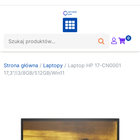
Skip
to
content
Szukaj:
0
Strona główna
/
Laptopy
/ Laptop HP 17-CN0001
17,3″/i3/8GB/512GB/Win11