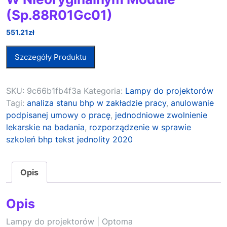
(Sp.88R01Gc01)
551.21
zł
Szczegóły Produktu
SKU:
9c66b1fb4f3a
Kategoria:
Lampy do projektorów
Tagi:
analiza stanu bhp w zakładzie pracy
,
anulowanie
podpisanej umowy o pracę
,
jednodniowe zwolnienie
lekarskie na badania
,
rozporządzenie w sprawie
szkoleń bhp tekst jednolity 2020
Opis
Opis
Lampy do projektorów | Optoma