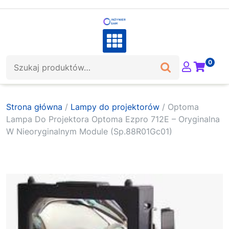
Skip
to
content
Szukaj:
0
Strona główna
/
Lampy do projektorów
/ Optoma
Lampa Do Projektora Optoma Ezpro 712E – Oryginalna
W Nieoryginalnym Module (Sp.88R01Gc01)