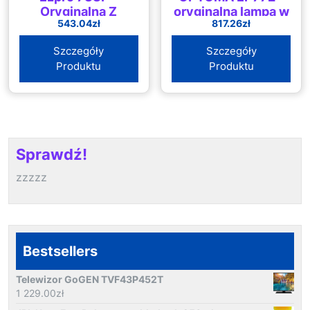
Oryginalna Z
oryginalna lampa w
543.04
zł
817.26
zł
Modułem
nieoryginalnym
(Sp.80N01.001)
module
Szczegóły
Szczegóły
Produktu
Produktu
Sprawdź!
zzzzz
Bestsellers
Telewizor GoGEN TVF43P452T
1 229.00
zł