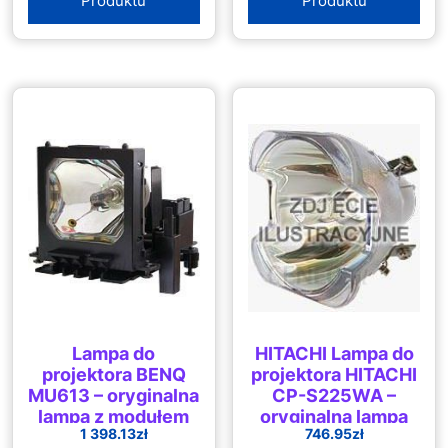
Produktu
Produktu
Lampa do
HITACHI Lampa do
projektora BENQ
projektora HITACHI
MU613 – oryginalna
CP-S225WA –
lampa z modułem
oryginalna lampa
1 398.13
zł
746.95
zł
bez modułu