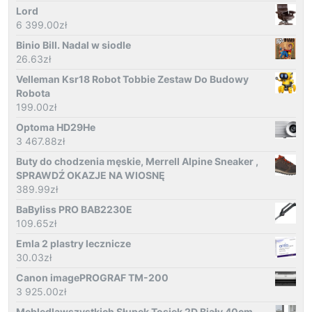
Lord
6 399.00
zł
Binio Bill. Nadal w siodle
26.63
zł
Velleman Ksr18 Robot Tobbie Zestaw Do Budowy
Robota
199.00
zł
Optoma HD29He
3 467.88
zł
Buty do chodzenia męskie, Merrell Alpine Sneaker ,
SPRAWDŹ OKAZJE NA WIOSNĘ
389.99
zł
BaByliss PRO BAB2230E
109.65
zł
Emla 2 plastry lecznicze
30.03
zł
Canon imagePROGRAF TM-200
3 925.00
zł
Mebledlawszystkich Słupek Tosiek 2D Biały 40cm