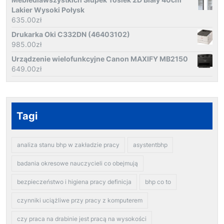
Lakier Wysoki Połysk
635.00
zł
Drukarka Oki C332DN (46403102)
985.00
zł
Urządzenie wielofunkcyjne Canon MAXIFY MB2150
649.00
zł
Tagi
analiza stanu bhp w zakładzie pracy
asystentbhp
badania okresowe nauczycieli co obejmują
bezpieczeństwo i higiena pracy definicja
bhp co to
czynniki uciążliwe przy pracy z komputerem
czy praca na drabinie jest pracą na wysokości