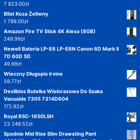
7 823.00
zł
Blist Koza Żeliwny
1 799.00
zł
Amazon Fire TV Stick 4K Alexa (8GB)
249.99
zł
Newell Bateria LP-E6 LP-E6N Canon 6D Mark II
7D 60D 5D
49.99
zł
Wieczny Długopis Irvine
59.77
zł
Devilbiss Butelka Wielorazowa Do Ssaka
Vacuaide 7305 7314D604
172.92
zł
Royal RSC-1650LSH
23 248.52
zł
Spodnie Mid Rise Slim Drawsting Pant