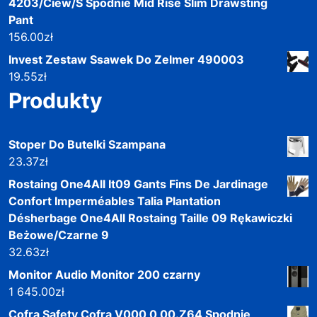
4203/Ciew/S Spodnie Mid Rise Slim Drawsting
Pant
156.00
zł
Invest Zestaw Ssawek Do Zelmer 490003
19.55
zł
Produkty
Stoper Do Butelki Szampana
23.37
zł
Rostaing One4All It09 Gants Fins De Jardinage
Confort Imperméables Talia Plantation
Désherbage One4All Rostaing Taille 09 Rękawiczki
Beżowe/Czarne 9
32.63
zł
Monitor Audio Monitor 200 czarny
1 645.00
zł
Cofra Safety Cofra V000 0 00.Z64 Spodnie