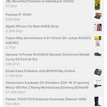
JBL NovoFect Pokarm w tabletkach 250ml
37.20
zł
Pantum P-310H
438.00
zł
Apple iPhone Xs Max 64GB Złoty
3 299.00
zł
Topex Nity aluminiowe 4.0x10mm 50-sztuk 43e502
43E402
3.75
zł
Upower U Power Rr20624 Obuwie Ochronne Model
Curly S3 Esd Uk Src
329.47
zł
Elzab Kasa Fiskalna Jota Bt/Wifi Mp Online
2 199.00
zł
Viessmann Kaskada 2X Vitodens 200-W O Łącznej
Mocy 160 Kw Z Ramą Montażową Ścienną B2Hai49
57 935.00
zł
Panter 310011313 Kalosze Gumowe Zielone 1066
154.36
zł