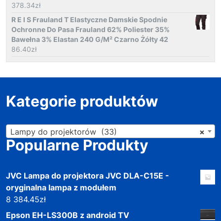
378.34
zł
R E I S Frauland T Elastyczne Damskie Spodnie
Ochronne Do Pasa Frauland 62% Poliester 35%
Bawełna 3% Elastan 240 G/M² Czarno Żółty 42
86.40
zł
Kategorie produktów
Lampy do projektorów (33)
×
Popularne Produkty
JVC Lampa do projektora JVC DLA-C15E -
oryginalna lampa z modułem
8 384.45
zł
Epson EH-LS300B z android TV