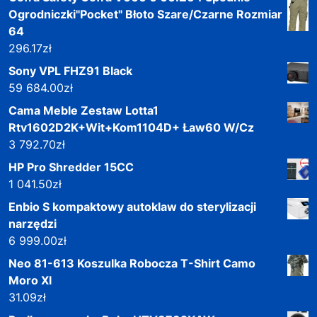
Ogrodniczki"Pocket" Błoto Szare/Czarne Rozmiar
64
296.17
zł
Sony VPL FHZ91 Black
59 684.00
zł
Cama Meble Zestaw Lotta1
Rtv1602D2K+Wit+Kom1104D+ Ław60 W/Cz
3 792.70
zł
HP Pro Shredder 15CC
1 041.50
zł
Enbio S kompaktowy autoklaw do sterylizacji
narzędzi
6 999.00
zł
Neo 81-613 Koszulka Robocza T-Shirt Camo
Moro Xl
31.09
zł