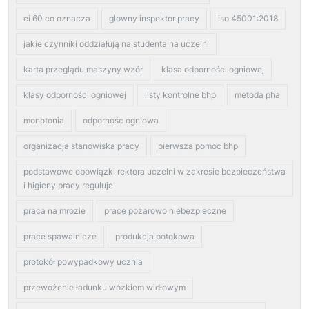
ei 60 co oznacza
glowny inspektor pracy
iso 45001:2018
jakie czynniki oddziałują na studenta na uczelni
karta przeglądu maszyny wzór
klasa odporności ogniowej
klasy odporności ogniowej
listy kontrolne bhp
metoda pha
monotonia
odpornośc ogniowa
organizacja stanowiska pracy
pierwsza pomoc bhp
podstawowe obowiązki rektora uczelni w zakresie bezpieczeństwa
i higieny pracy reguluje
praca na mrozie
prace pożarowo niebezpieczne
prace spawalnicze
produkcja potokowa
protokół powypadkowy ucznia
przewożenie ładunku wózkiem widłowym