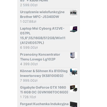
85" + kabel HDMI
2 599.00
zł
Urządzenie wielofunkcyjne
Brother MFC-J5340DW
1 027.88
zł
Laptop Msi Cyborg A12VE-
057PL
15,6"/i5/16GB/512GB/Win11
(A12VE057PL)
6 599.00
zł
Przenośny Koncentrator
Tlenu Lovego Lg102P
4 399.00
zł
Könner & Söhnen Ks 8100Ieg
Inwertorowy (KS8100IEG)
7 999.00
zł
Gigabyte GeForce GTX 1660
Ti 6GB OC (GVN166TOC6GD)
1 728.10
zł
Forgast Kuchenka Indukcyjna