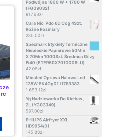
Podwójna 1800 W + 1700 W
(FG09032)
817.68
zł
Cara Nici Pdo 6D Cog 4Szt.
Różne Rozmiary
280.00
zł
Specmark Etykiety Termiczne
Niebieskie Papierowe 50Mm
X 70Mm 1000Szt. Średnica Gilzy
Fi40 (ETER50X701000BLU)
42.08
zł
Micoled Oprawa Halowa Led
135W 5K4Gg01 Ll783383
ocze
1 653.12
zł
Src
Yg Nadziewarka Do Kiełbas ,
2L (YG03349)
597.00
zł
PHILIPS Airfryer XXL
HD9954/01
145.80
zł