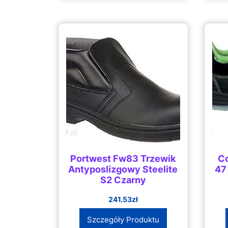
Portwest Fw83 Trzewik
Co
Antyposlizgowy Steelite
47
S2 Czarny
241.53
zł
Szczegóły Produktu