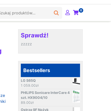
ukaj:
0
Sprawdź!
zzzzz
g
Bestsellers
LG S65Q
1 059.00
zł
PHILIPS Sonicare InterCare 4
cze
szt. HX9004/10
iki
89.00
zł
Ostrze 9F Nożyk