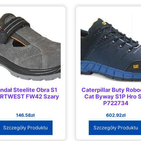
ndał Steelite Obra S1
Caterpillar Buty Rob
RTWEST FW42 Szary
Cat Byway S1P Hro 
P722734
146.58
zł
602.92
zł
Szczegóły Produktu
Szczegóły Produktu