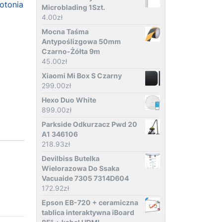
otonia
Microblading 1Szt.
4.00
zł
Mocna Taśma
Antypoślizgowa 50mm
Czarno-Żółta 9m
45.00
zł
Xiaomi Mi Box S Czarny
299.00
zł
Hexo Duo White
899.00
zł
Parkside Odkurzacz Pwd 20
A1 346106
218.93
zł
Devilbiss Butelka
Wielorazowa Do Ssaka
Vacuaide 7305 7314D604
172.92
zł
Epson EB-720 + ceramiczna
tablica interaktywna iBoard