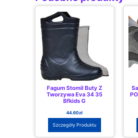
Fagum Stomil Buty Z
Sa
Tworzywa Eva 34 35
PO
Bfkids G
44.60
zł
Szczegóły Produktu