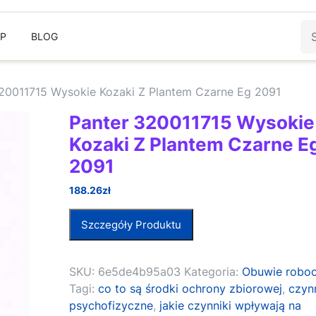
Sz
EP
BLOG
20011715 Wysokie Kozaki Z Plantem Czarne Eg 2091
Panter 320011715 Wysokie
Kozaki Z Plantem Czarne E
2091
188.26
zł
Szczegóły Produktu
SKU:
6e5de4b95a03
Kategoria:
Obuwie robo
Tagi:
co to są środki ochrony zbiorowej
,
czynn
psychofizyczne
,
jakie czynniki wpływają na