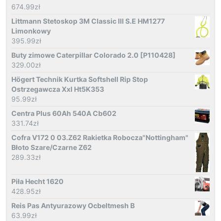
674.99
zł
Littmann Stetoskop 3M Classic III S.E HM1277
Limonkowy
395.99
zł
Buty zimowe Caterpillar Colorado 2.0 [P110428]
329.00
zł
Högert Technik Kurtka Softshell Rip Stop
Ostrzegawcza Xxl Ht5K353
95.99
zł
Centra Plus 60Ah 540A Cb602
331.74
zł
Cofra V172 0 03.Z62 Rakietka Robocza"Nottingham"
Błoto Szare/Czarne Z62
289.33
zł
Piła Hecht 1620
428.95
zł
Reis Pas Antyurazowy Ocbeltmesh B
63.99
zł