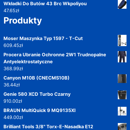
Wkładki Do Butów 43 Brc Wkpoliyou
47.65
zł
Produkty
Moser Maszynka Typ 1597 - T-Cut
609.45
zł
Procera Ubranie Ochronne 2W1 Trudnopalne
Antyelektrostatyczne
368.99
zł
Canyon M10B (CNECMS10B)
36.44
zł
Genie 580 XCD Turbo Czarny
910.00
zł
BRAUN MultiQuick 9 MQ9135XI
449.00
zł
Brilliant Tools 3/8" Torx-E-Nasadka E12