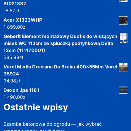
Bt021837
18.87
zł
Acer X1323WHP
1 899.00
zł
Geberit Element montażowy Duofix do wiszących
misek WC 112cm ze spłuczką podtynkową Delta
12cm (111170001)
595.99
zł
Vorel Miotła Druciana Do Bruku 400x55Mm Vorel
35924
34.98
zł
Dexon Jpa 1181
1 490.00
zł
Ostatnie wpisy
Szamba betonowe do ogrodu — jak wybrać