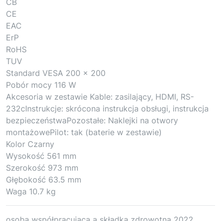
CB
CE
EAC
ErP
RoHS
TUV
Standard VESA 200 x 200
Pobór mocy 116 W
Akcesoria w zestawie Kable: zasilający, HDMI, RS-
232cInstrukcje: skrócona instrukcja obsługi, instrukcja
bezpieczeństwaPozostałe: Naklejki na otwory
montażowePilot: tak (baterie w zestawie)
Kolor Czarny
Wysokość 561 mm
Szerokość 973 mm
Głębokość 63.5 mm
Waga 10.7 kg
osoba współpracującą a składka zdrowotna 2022