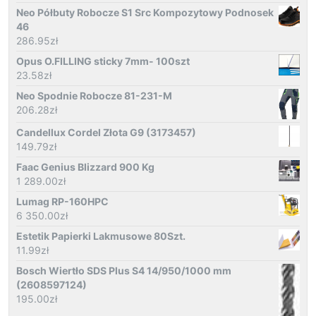
Neo Półbuty Robocze S1 Src Kompozytowy Podnosek
46
286.95
zł
Opus O.FILLING sticky 7mm- 100szt
23.58
zł
Neo Spodnie Robocze 81-231-M
206.28
zł
Candellux Cordel Złota G9 (3173457)
149.79
zł
Faac Genius Blizzard 900 Kg
1 289.00
zł
Lumag RP-160HPC
6 350.00
zł
Estetik Papierki Lakmusowe 80Szt.
11.99
zł
Bosch Wiertło SDS Plus S4 14/950/1000 mm
(2608597124)
195.00
zł