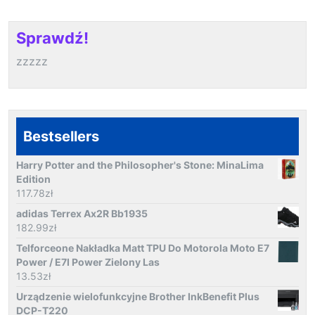
Sprawdź!
zzzzz
Bestsellers
Harry Potter and the Philosopher's Stone: MinaLima
Edition
117.78
zł
adidas Terrex Ax2R Bb1935
182.99
zł
Telforceone Nakładka Matt TPU Do Motorola Moto E7
Power / E7I Power Zielony Las
13.53
zł
Urządzenie wielofunkcyjne Brother InkBenefit Plus
DCP-T220