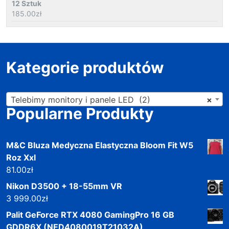
12 Sztuk
185.00
zł
Kategorie produktów
Telebimy monitory i panele LED (2)
×
Popularne Produkty
M&C Bluza Medyczna Elastyczna Bloom Fit W5
Roz Xxl
81.00
zł
Nikon D3500 + 18-55mm VR
3 999.00
zł
Palit GeForce RTX 4080 GamingPro 16 GB
GDDR6X (NED4080019T21032A)