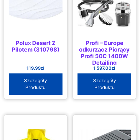
Polux Desert Z
Profi – Europe
Pilotem (310798)
odkurzacz Piorący
Profi 50C 1400W
Detailing
119.99
zł
1 597.00
zł
Szczegóły
Szczegóły
Produktu
Produktu