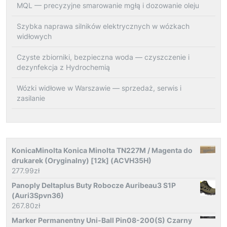
MQL — precyzyjne smarowanie mgłą i dozowanie oleju
Szybka naprawa silników elektrycznych w wózkach
widłowych
Czyste zbiorniki, bezpieczna woda — czyszczenie i
dezynfekcja z Hydrochemią
Wózki widłowe w Warszawie — sprzedaż, serwis i
zasilanie
KonicaMinolta Konica Minolta TN227M / Magenta do
drukarek (Oryginalny) [12k] (ACVH35H)
277.99
zł
Panoply Deltaplus Buty Robocze Auribeau3 S1P
(Auri3Spvn36)
267.80
zł
Marker Permanentny Uni-Ball Pin08-200(S) Czarny