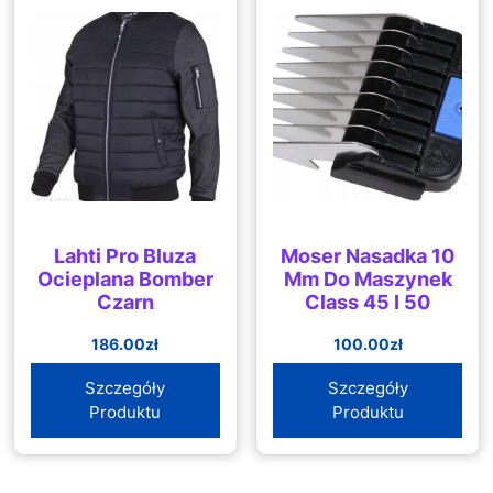
Lahti Pro Bluza
Moser Nasadka 10
Ocieplana Bomber
Mm Do Maszynek
Czarn
Class 45 I 50
186.00
zł
100.00
zł
Szczegóły
Szczegóły
Produktu
Produktu