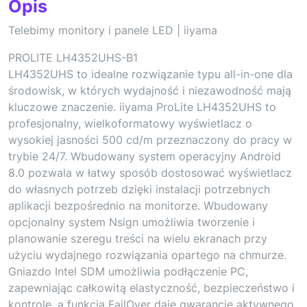
Opis
Telebimy monitory i panele LED | iiyama
PROLITE LH4352UHS-B1
LH4352UHS to idealne rozwiązanie typu all-in-one dla
środowisk, w których wydajność i niezawodność mają
kluczowe znaczenie. iiyama ProLite LH4352UHS to
profesjonalny, wielkoformatowy wyświetlacz o
wysokiej jasności 500 cd/m przeznaczony do pracy w
trybie 24/7. Wbudowany system operacyjny Android
8.0 pozwala w łatwy sposób dostosować wyświetlacz
do własnych potrzeb dzięki instalacji potrzebnych
aplikacji bezpośrednio na monitorze. Wbudowany
opcjonalny system Nsign umożliwia tworzenie i
planowanie szeregu treści na wielu ekranach przy
użyciu wydajnego rozwiązania opartego na chmurze.
Gniazdo Intel SDM umożliwia podłączenie PC,
zapewniając całkowitą elastyczność, bezpieczeństwo i
kontrolę, a funkcja FailOver daje gwarancję aktywnego