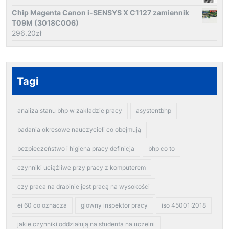
Chip Magenta Canon i-SENSYS X C1127 zamiennik
T09M (3018C006)
296.20
zł
Tagi
analiza stanu bhp w zakładzie pracy
asystentbhp
badania okresowe nauczycieli co obejmują
bezpieczeństwo i higiena pracy definicja
bhp co to
czynniki uciążliwe przy pracy z komputerem
czy praca na drabinie jest pracą na wysokości
ei 60 co oznacza
glowny inspektor pracy
iso 45001:2018
jakie czynniki oddziałują na studenta na uczelni