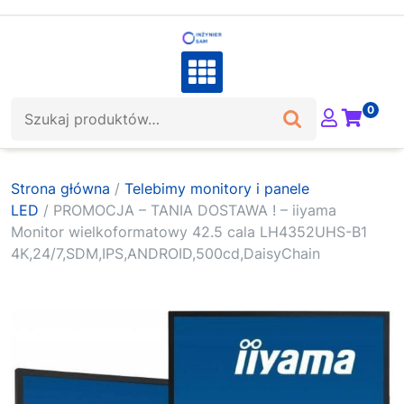
Skip
to
content
Szukaj:
0
Strona główna
/
Telebimy monitory i panele
LED
/ PROMOCJA – TANIA DOSTAWA ! – iiyama
Monitor wielkoformatowy 42.5 cala LH4352UHS-B1
4K,24/7,SDM,IPS,ANDROID,500cd,DaisyChain