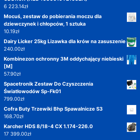
6 223.14
zł
Mocuś, zestaw do pobierania moczu dla
dziewczynek i chłopców, 1 sztuka
10.19
zł
Dairy Licker 25kg Lizawka dla krów na zasuszenie
240.00
zł
Kombinezon ochronny 3M oddychający niebieski
[M]
57.90
zł
Spacetronik Zestaw Do Czyszczenia
Światłowodów Sp-Fk01
799.00
zł
Cofra Buty Trzewiki Bhp Spawalnicze S3
168.70
zł
Karcher HDS 8/18-4 CX 1.174-226.0
17 399.00
zł