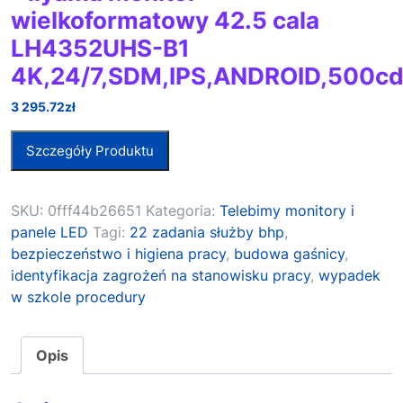
wielkoformatowy 42.5 cala
LH4352UHS-B1
4K,24/7,SDM,IPS,ANDROID,500cd
3 295.72
zł
Szczegóły Produktu
SKU:
0fff44b26651
Kategoria:
Telebimy monitory i
panele LED
Tagi:
22 zadania służby bhp
,
bezpieczeństwo i higiena pracy
,
budowa gaśnicy
,
identyfikacja zagrożeń na stanowisku pracy
,
wypadek
w szkole procedury
Opis