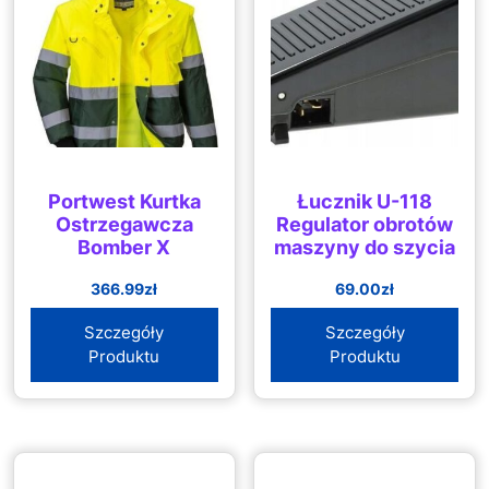
Portwest Kurtka
Łucznik U-118
Ostrzegawcza
Regulator obrotów
Bomber X
maszyny do szycia
366.99
zł
69.00
zł
Szczegóły
Szczegóły
Produktu
Produktu