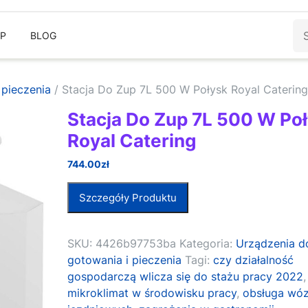
Sz
EP
BLOG
 pieczenia
/ Stacja Do Zup 7L 500 W Połysk Royal Catering
Stacja Do Zup 7L 500 W Po
Royal Catering
744.00
zł
Szczegóły Produktu
SKU:
4426b97753ba
Kategoria:
Urządzenia d
gotowania i pieczenia
Tagi:
czy działalność
gospodarczą wlicza się do stażu pracy 2022
,
mikroklimat w środowisku pracy
,
obsługa wó