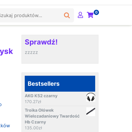
ukaj:
0
Sprawdź!
łysk
zzzzz
Bestsellers
AKG K52 czarny
170.27
zł
o
Troika Ołówek
Wielozadaniowy Twardość
Hb Czarny
zków
135.00
zł