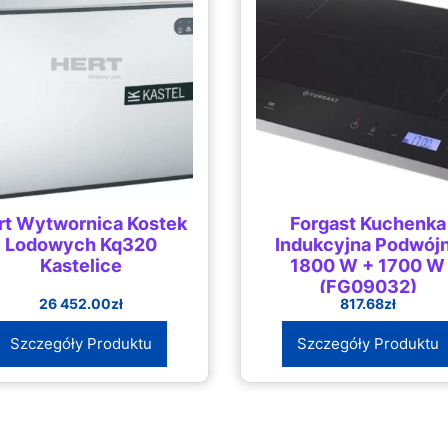
rt Wytwornica Kostek
Forgast Kuchenka
Lodowych Kq320
Indukcyjna Podwój
Kastelice
1800 W + 1700 W
(FG09032)
26 452.00
zł
817.68
zł
Szczegóły Produktu
Szczegóły Produktu