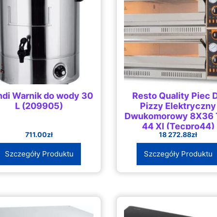
di Warnik do wody 30
Resto Quality Piec 
L (209905)
Pizzy Elektryczny
Dwukomorowy 8X36 
44 Xl (Tecpro44)
711.00
zł
18 272.88
zł
(TOP44XL)
Szczegóły Produktu
Szczegóły Produktu