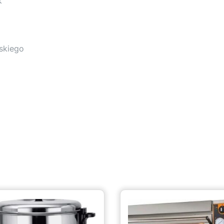
k
rskiego