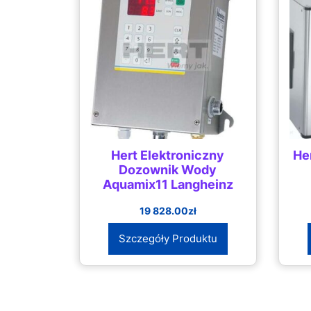
Hert Elektroniczny
He
Dozownik Wody
Aquamix11 Langheinz
19 828.00
zł
Szczegóły Produktu