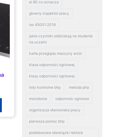
ei 60 co oznacza
glowny inspektor pracy
iso 45001:2018
jakie czynniki oddziałują na studenta
na uczelni
karta przeglądu maszyny wzór
klasa odporności ogniowej
na
klasy odporności ogniowej
listy kontrolne bhp
metoda pha
monotonia
odpornośc ogniowa
organizacja stanowiska pracy
pierwsza pomoc bhp
podstawowe obowiązki rektora