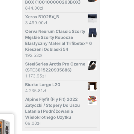
BOX (100100000263BOX)
844.00
zł
Xerox B1025V_B
3 499.00
zł
Cerva Neurum Classic Szorty
Męskie Szorty Robocze
Elastyczny Materiał Trifibetex® 6
Kieszeni Odblaski 54
192.53
zł
SteelSeries Arctis Pro Czarne
(STE3015220935886)
1 173.95
zł
Biurko Largo L20
4 235.81
zł
Alpine Flyfit (Fly Fit) 2022
Zatyczki / Stopery Do Uszu
Latania I Podróżowania
Wielokrotnego Użytku
69.00
zł