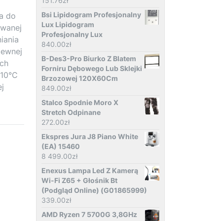
151.76
zł
Bsi Lipidogram Profesjonalny
a do
Lux Lipidogram
owanej
Profesjonalny Lux
iania
840.00
zł
zewnej
B-Des3-Pro Biurko Z Blatem
ach
Forniru Dębowego Lub Sklejki
110°C
Brzozowej 120X60Cm
j
849.00
zł
Stalco Spodnie Moro X
Stretch Odpinane
272.00
zł
Ekspres Jura J8 Piano White
(EA) 15460
8 499.00
zł
Enexus Lampa Led Z Kamerą
Wi-Fi Z65 + Głośnik Bt
(Podgląd Online) (G01865999)
339.00
zł
AMD Ryzen 7 5700G 3,8GHz