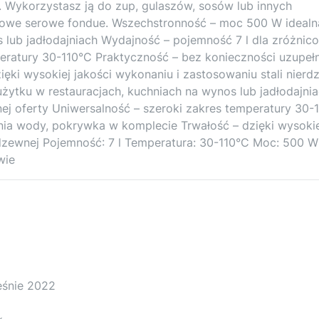
. Wykorzystasz ją do zup, gulaszów, sosów lub innych
mowe serowe fondue. Wszechstronność – moc 500 W idealn
 lub jadłodajniach Wydajność – pojemność 7 l dla zróżnic
peratury 30-110°C Praktyczność – bez konieczności uzupełn
ki wysokiej jakości wykonaniu i zastosowaniu stali nierd
ytku w restauracjach, kuchniach na wynos lub jadłodajni
ej oferty Uniwersalność – szeroki zakres temperatury 30-
nia wody, pokrywka w komplecie Trwałość – dzięki wysokie
erdzewnej Pojemność: 7 l Temperatura: 30-110°C Moc: 500 W
wie
eśnie 2022