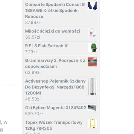
Consorte Spodenki Consul G
188A/98 Krótkie Spodenki
Robocze
37.99
zł
Miłość ścieżki do wolności
39.57
zł
R E I S Flab Fartuch Xl
7.29
zł
Grammarway 3. Podręcznik z
odpowiedziami
63.89
zł
Activeshop Pojemnik Szklany
Do Dezynfekcji Narzędzi Q6B
1200Ml
48.50
zł
Oki Bęben Magenta 01247402
529.70
zł
i, w
Topex Wózek Transportowy
12Kg 79R305
ng