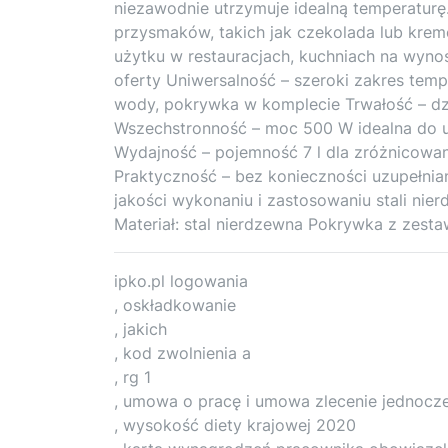
niezawodnie utrzymuje idealną temperaturę
przysmaków, takich jak czekolada lub kre
użytku w restauracjach, kuchniach na wynos
oferty Uniwersalność – szeroki zakres tem
wody, pokrywka w komplecie Trwałość – dzię
Wszechstronność – moc 500 W idealna do uż
Wydajność – pojemność 7 l dla zróżnicowan
Praktyczność – bez konieczności uzupełnia
jakości wykonaniu i zastosowaniu stali ni
Materiał: stal nierdzewna Pokrywka z zesta
ipko.pl logowania
, oskładkowanie
, jakich
, kod zwolnienia a
, rg 1
, umowa o pracę i umowa zlecenie jednocz
, wysokość diety krajowej 2020