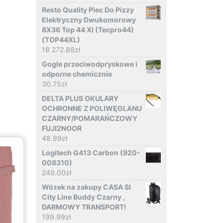
Resto Quality Piec Do Pizzy
Elektryczny Dwukomorowy
8X36 Top 44 Xl (Tecpro44)
(TOP44XL)
18 272.88
zł
Gogle przeciwodpryskowe i
odporne chemicznie
30.75
zł
DELTA PLUS OKULARY
OCHRONNE Z POLIWĘGLANU
CZARNY/POMARAŃCZOWY
FUJI2NOOR
48.99
zł
Logitech G413 Carbon (920-
008310)
249.00
zł
Wózek na zakupy CASA SI
City Line Buddy Czarny ,
DARMOWY TRANSPORT!
199.99
zł