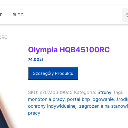
Sz
EP
BLOG
0RC
Olympia HQB45100RC
74.00
zł
Szczegóły Produktu
SKU:
e707ad3090d5
Kategoria:
Struny
Tagi:
monotonia pracy
,
portal bhp logowanie
,
środk
ochrony indywidualnej
,
zagrożenie na stanow
pracy