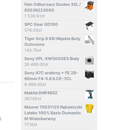
Fein Odkurzacz Dustex 35L /
92036223000
1 539.61
zł
SPC Gear GD100
576.09
zł
Tiger Grip 8 9Xl Męskie Buty
Ochronne
143.76
zł
Sony VPL-XW5000ES Biały
26 499.00
zł
Sony A7C srebrny + FE 28-
60mm F4-5.6 ILCE-7CL
9 499.00
zł
Makita DHP485Z
367.65
zł
Maurer 15031125 Rękawiczki
Lateks 100% Basic Domestic
.
M Wielobarwny
17.16
zł