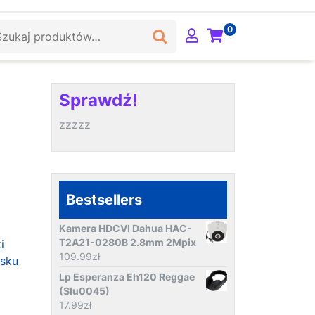
ukaj:
0
Sprawdź!
zzzzz
Bestsellers
Kamera HDCVI Dahua HAC-
T2A21-0280B 2.8mm 2Mpix
i
109.99
zł
isku
Lp Esperanza Eh120 Reggae
(Slu0045)
17.99
zł