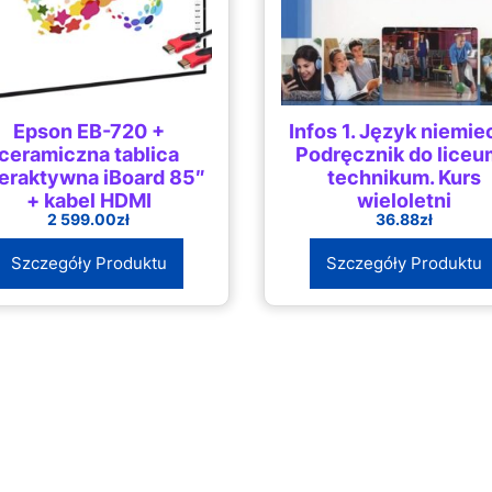
Epson EB-720 +
Infos 1. Język niemiec
ceramiczna tablica
Podręcznik do liceu
teraktywna iBoard 85″
technikum. Kurs
+ kabel HDMI
wieloletni
2 599.00
zł
36.88
zł
Szczegóły Produktu
Szczegóły Produktu