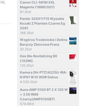
ej.
Canon CLI-581M XXL
Magenta (1996C001)
81.20
zł
Panter 320011715 Wysokie
Kozaki Z Plantem Czarne Eg
2091
188.26
zł
Wzgórza Trzebnickie i Dolina
Baryczy Zbiorowa Praca
20.25
zł
Geo Bio Revitalizing 60
(1X2Ml)
125.00
zł
Kamera DH-PTZ1A225U-IRA-
N IP67 IK10 WDR Dahua
4 020.00
zł
Auna AMP 5100 BT 2 X 120 W
+ 3 50 RMS
Czarny(AMP5100BT)
579.99
zł