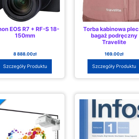
on EOS R7 + RF-S 18-
Torba kabinowa ple
150mm
bagaż podręczny
Travelite
8 888.00
zł
169.00
zł
Szczegóły Produktu
Szczegóły Produktu