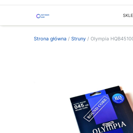
Skip
to
SKL
content
Strona główna
/
Struny
/ Olympia HQB4510