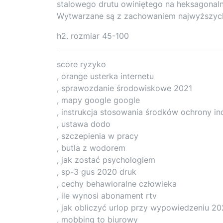
stalowego drutu owiniętego na heksagonaln
Wytwarzane są z zachowaniem najwyższych 
h2. rozmiar 45-100
score ryzyko
, orange usterka internetu
, sprawozdanie środowiskowe 2021
, mapy google google
, instrukcja stosowania środków ochrony in
, ustawa dodo
, szczepienia w pracy
, butla z wodorem
, jak zostać psychologiem
, sp-3 gus 2020 druk
, cechy behawioralne człowieka
, ile wynosi abonament rtv
, jak obliczyć urlop przy wypowiedzeniu 2
, mobbing to biurowy