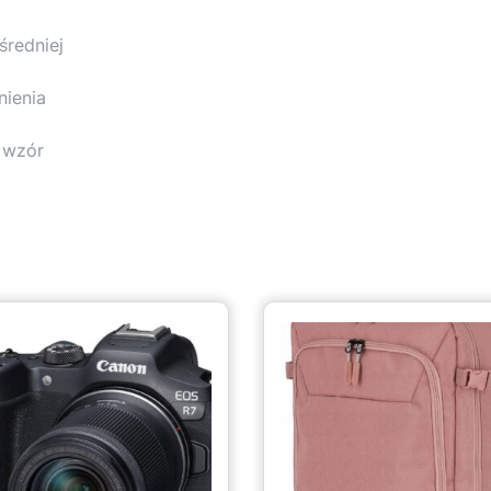
średniej
nienia
8 wzór