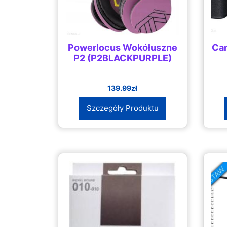
Powerlocus Wokółuszne
Can
P2 (P2BLACKPURPLE)
139.99
zł
Szczegóły Produktu