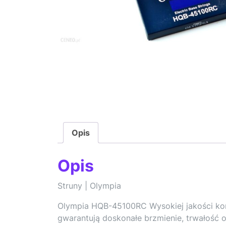
Opis
Opis
Struny | Olympia
Olympia HQB-45100RC Wysokiej jakości kore
gwarantują doskonałe brzmienie, trwałość 