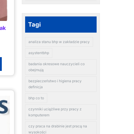
Tagi
cak
analiza stanu bhp w zakładzie pracy
asystentbhp
badania okresowe nauczycieli co
obejmują
bezpieczeństwo i higiena pracy
definicja
bhp co to
czynniki uciążliwe przy pracy z
komputerem
czy praca na drabinie jest pracą na
wysokości