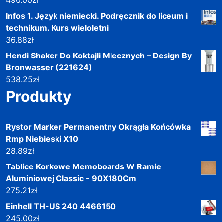
Infos 1. Język niemiecki. Podręcznik do liceum i
technikum. Kurs wieloletni
36.88
zł
Hendi Shaker Do Koktajli Mlecznych – Design By
Bronwasser (221624)
538.25
zł
Produkty
Rystor Marker Permanentny Okrągła Końcówka
Rmp Niebieski X10
28.89
zł
Tablice Korkowe Memoboards W Ramie
Aluminiowej Classic - 90X180Cm
275.21
zł
Einhell TH-US 240 4466150
245.00
zł