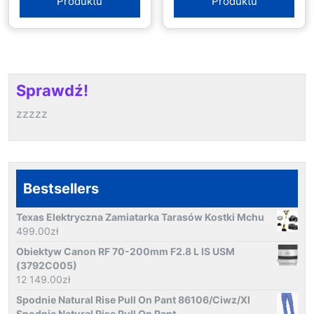
Produktu
Produktu
Sprawdź!
zzzzz
Bestsellers
Texas Elektryczna Zamiatarka Tarasów Kostki Mchu
499.00
zł
Obiektyw Canon RF 70-200mm F2.8 L IS USM
(3792C005)
12 149.00
zł
Spodnie Natural Rise Pull On Pant 86106/Ciwz/Xl
Spodnie Natural Rise Pull On Pant