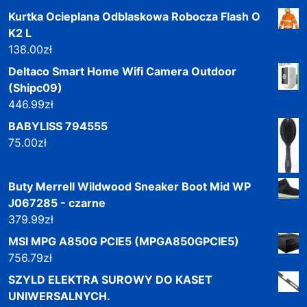
Kurtka Ocieplana Odblaskowa Robocza Flash O
K2 L
138.00
zł
Deltaco Smart Home Wifi Camera Outdoor
(Shipc09)
446.99
zł
BABYLISS 794555
75.00
zł
Buty Merrell Wildwood Sneaker Boot Mid WP
J067285 - czarne
379.99
zł
MSI MPG A850G PCIE5 (MPGA850GPCIE5)
756.79
zł
SZYLD ELEKTRA SUROWY DO KASET
UNIWERSALNYCH.