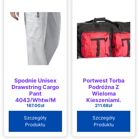
Spodnie Unisex
Portwest Torba
Drawstring Cargo
Podróżna Z
Pant
Wieloma
4043/Whtw/M
Kieszeniami.
167.00
zł
211.68
zł
Spodnie Unisex
Drawstring Cargo
Szczegóły
Szczegóły
Pant
Produktu
Produktu