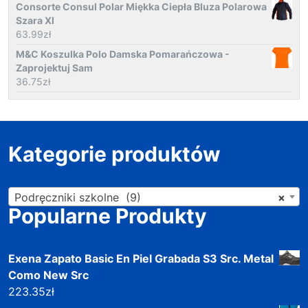
Consorte Consul Polar Miękka Ciepła Bluza Polarowa
Szara Xl
63.99
zł
M&C Koszulka Polo Damska Pomarańczowa -
Zaprojektuj Sam
36.75
zł
Kategorie produktów
Podręczniki szkolne (9)
×
Popularne Produkty
Exena Zapato Basic En Piel Grabada S3 Src. Metal
Como New Src
223.35
zł