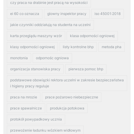
czy praca na drabinie jest pracą na wysokości
ei 60 co oznacza
glowny inspektor pracy
iso 45001:2018
jakie czynniki oddziałują na studenta na uczelni
karta przeglądu maszyny wzór
klasa odporności ogniowej
klasy odporności ogniowej
listy kontrolne bhp
metoda pha
monotonia
odpornośc ogniowa
organizacja stanowiska pracy
pierwsza pomoc bhp
podstawowe obowiązki rektora uczelni w zakresie bezpieczeństwa
i higieny pracy reguluje
praca na mrozie
prace pożarowo niebezpieczne
prace spawalnicze
produkcja potokowa
protokół powypadkowy ucznia
przewożenie ładunku wózkiem widłowym