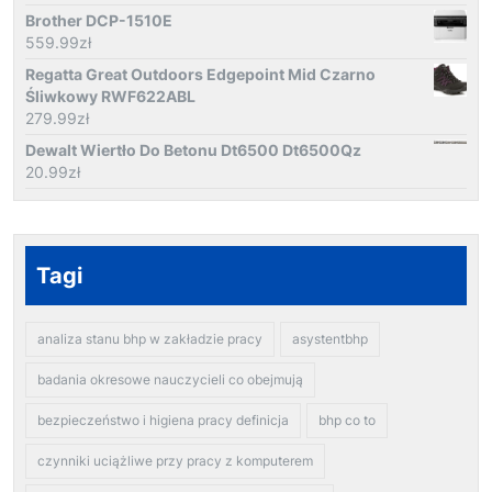
Brother DCP-1510E
559.99
zł
Regatta Great Outdoors Edgepoint Mid Czarno
Śliwkowy RWF622ABL
279.99
zł
Dewalt Wiertło Do Betonu Dt6500 Dt6500Qz
20.99
zł
Tagi
analiza stanu bhp w zakładzie pracy
asystentbhp
badania okresowe nauczycieli co obejmują
bezpieczeństwo i higiena pracy definicja
bhp co to
czynniki uciążliwe przy pracy z komputerem