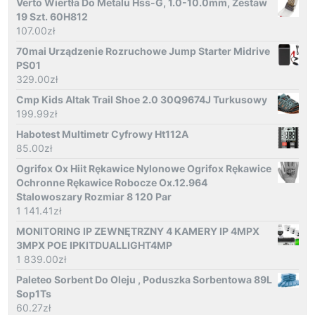
Verto Wiertła Do Metalu Hss-G, 1.0-10.0mm, Zestaw
19 Szt. 60H812
107.00
zł
70mai Urządzenie Rozruchowe Jump Starter Midrive
PS01
329.00
zł
Cmp Kids Altak Trail Shoe 2.0 30Q9674J Turkusowy
199.99
zł
Habotest Multimetr Cyfrowy Ht112A
85.00
zł
Ogrifox Ox Hiit Rękawice Nylonowe Ogrifox Rękawice
Ochronne Rękawice Robocze Ox.12.964
Stalowoszary Rozmiar 8 120 Par
1 141.41
zł
MONITORING IP ZEWNĘTRZNY 4 KAMERY IP 4MPX
3MPX POE IPKITDUALLIGHT4MP
1 839.00
zł
Paleteo Sorbent Do Oleju , Poduszka Sorbentowa 89L
Sop1Ts
60.27
zł