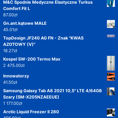
M&C Spodnie Medyczne Elastyczne Turkus
Comfort Fit L
87.00
zł
Gn.ant.kątowe MAŁE
45.01
zł
TopDesign JF240 AG FN - Znak "KWAS
AZOTOWY (V)"
18.27
zł
Kospel SW-200 Termo Max
2 475.00
zł
Innowatorzy
41.50
zł
Samsung Galaxy Tab A8 2021 10,5" LTE 4/64GB
Szary (SM-X205NZAEEUE)
1 177.00
zł
Arctic Liquid Freezer II 280
496.00
zł