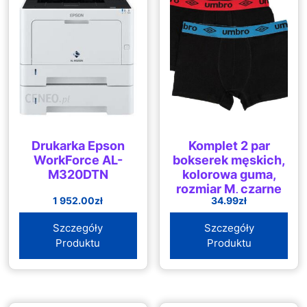
Drukarka Epson
Komplet 2 par
WorkForce AL-
bokserek męskich,
M320DTN
kolorowa guma,
rozmiar M, czarne
1 952.00
zł
34.99
zł
Szczegóły
Szczegóły
Produktu
Produktu