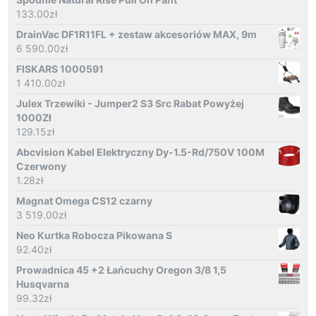
133.00
zł
DrainVac DF1R11FL + zestaw akcesoriów MAX, 9m
6 590.00
zł
FISKARS 1000591
1 410.00
zł
Julex Trzewiki - Jumper2 S3 Src Rabat Powyżej
1000Zł
129.15
zł
Abcvision Kabel Elektryczny Dy-1.5-Rd/750V 100M
Czerwony
1.28
zł
Magnat Omega CS12 czarny
3 519.00
zł
Neo Kurtka Robocza Pikowana S
92.40
zł
Prowadnica 45 +2 Łańcuchy Oregon 3/8 1,5
Husqvarna
99.32
zł