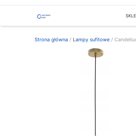
Skip
to
SKL
content
Strona główna
/
Lampy sufitowe
/ Candellu