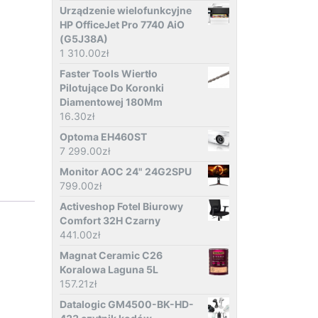
Urządzenie wielofunkcyjne
HP OfficeJet Pro 7740 AiO
(G5J38A)
1 310.00
zł
Faster Tools Wiertło
Pilotujące Do Koronki
Diamentowej 180Mm
16.30
zł
Optoma EH460ST
7 299.00
zł
Monitor AOC 24" 24G2SPU
799.00
zł
Activeshop Fotel Biurowy
Comfort 32H Czarny
441.00
zł
Magnat Ceramic C26
Koralowa Laguna 5L
157.21
zł
Datalogic GM4500-BK-HD-