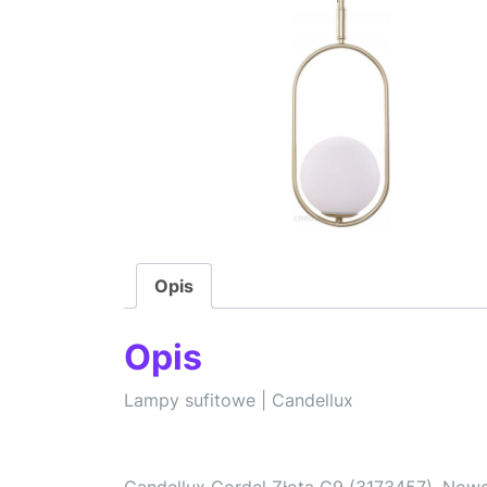
Opis
Opis
Lampy sufitowe | Candellux
Candellux Cordel Złota G9 (3173457). Now