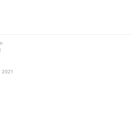
ym
2
j 2021
2