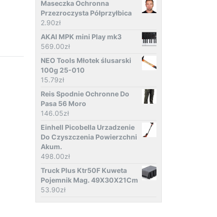
Maseczka Ochronna
Przezroczysta Półprzyłbica
2.90
zł
AKAI MPK mini Play mk3
569.00
zł
NEO Tools Młotek ślusarski
100g 25-010
15.79
zł
Reis Spodnie Ochronne Do
Pasa 56 Moro
146.05
zł
Einhell Picobella Urzadzenie
Do Czyszczenia Powierzchni
Akum.
498.00
zł
Truck Plus Ktr50F Kuweta
Pojemnik Mag. 49X30X21Cm
53.90
zł