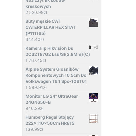
433 czytnik kodów
kreskowych
2 520.99
zł
Buty męskie CAT
CATERPILLAR HEX STAT
(P111165)
344.40
zł
Kamera Ip Hikvision Ds
2Cd2T87G2 Lsu/Sl(2.8Mm)(C)
1 767.45
zł
Alpine System Głośników
Komponentowych 16,5cm Do
Volkswagen T6.1 Spc-106T61
1 599.91
zł
Monitor LG 24" UltraGear
24GN650-B
940.29
zł
Humberg Regał Stojący
222x110x50Cm HR815
139.99
zł