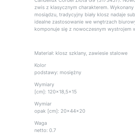
zwis z klasycznym charakterem. Wykonany 
mosiądzu, tradycyjny biały klosz nadaje su
idealne zastosowanie we wnętrzach biurowy
komponuje się z nowoczesnym wystrojem 
Materiał: klosz szklany, zawiesie stalowe
Kolor
podstawy: mosiężny
Wymiary
[cm]: 120×18,5×15
Wymiar
opak [cm]: 20x44x20
Waga
netto: 0.7