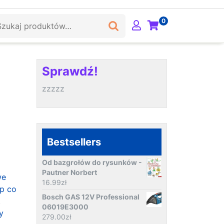
ukaj:
0
Sprawdź!
zzzzz
Bestsellers
Od bazgrołów do rysunków -
Pautner Norbert
we
16.99
zł
p co
Bosch GAS 12V Professional
,
06019E3000
y
279.00
zł