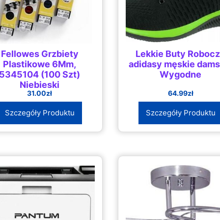
Fellowes Grzbiety
Lekkie Buty Roboc
Plastikowe 6Mm,
adidasy męskie dams
5345104 (100 Szt)
Wygodne
Niebieski
31.00
zł
64.99
zł
Szczegóły Produktu
Szczegóły Produktu