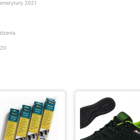
 emerytury 2021
dzenia
020