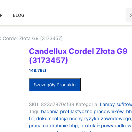
Sz
EP
BLOG
x Cordel Złota G9 (3173457)
Candellux Cordel Złota G9
(3173457)
149.79
zł
Szczegóły Produktu
SKU:
823d7870cf39
Kategoria:
Lampy sufito
Tagi:
badania profilaktyczne pracowników
,
bh
to
,
dokumentacja oceny ryzyka zawodowego
praca na drabinie bhp
,
protokół powypadkow