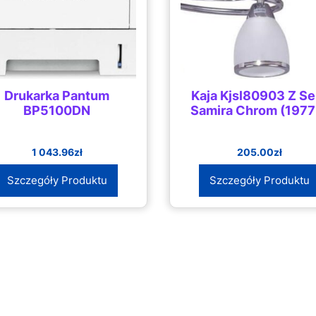
Drukarka Pantum
Kaja Kjsl80903 Z Ser
BP5100DN
Samira Chrom (1977
1 043.96
zł
205.00
zł
Szczegóły Produktu
Szczegóły Produktu