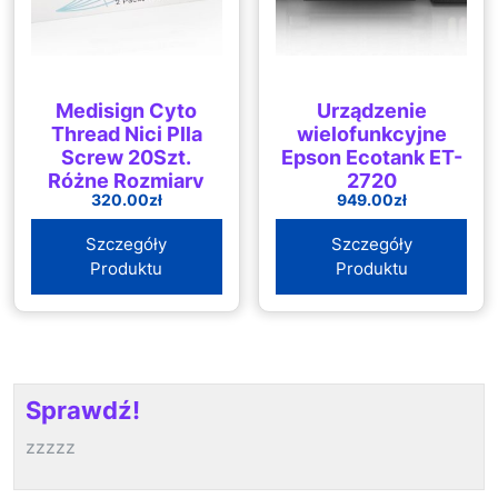
Medisign Cyto
Urządzenie
Thread Nici Plla
wielofunkcyjne
Screw 20Szt.
Epson Ecotank ET-
Różne Rozmiary
2720
320.00
zł
949.00
zł
Szczegóły
Szczegóły
Produktu
Produktu
Sprawdź!
zzzzz