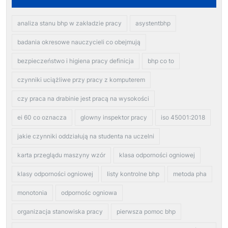
analiza stanu bhp w zakładzie pracy
asystentbhp
badania okresowe nauczycieli co obejmują
bezpieczeństwo i higiena pracy definicja
bhp co to
czynniki uciążliwe przy pracy z komputerem
czy praca na drabinie jest pracą na wysokości
ei 60 co oznacza
glowny inspektor pracy
iso 45001:2018
jakie czynniki oddziałują na studenta na uczelni
karta przeglądu maszyny wzór
klasa odporności ogniowej
klasy odporności ogniowej
listy kontrolne bhp
metoda pha
monotonia
odpornośc ogniowa
organizacja stanowiska pracy
pierwsza pomoc bhp