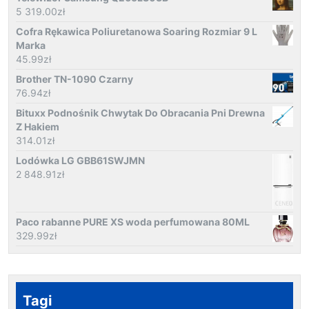
5 319.00
zł
Cofra Rękawica Poliuretanowa Soaring Rozmiar 9 L
Marka
45.99
zł
Brother TN-1090 Czarny
76.94
zł
Bituxx Podnośnik Chwytak Do Obracania Pni Drewna
Z Hakiem
314.01
zł
Lodówka LG GBB61SWJMN
2 848.91
zł
Paco rabanne PURE XS woda perfumowana 80ML
329.99
zł
Tagi