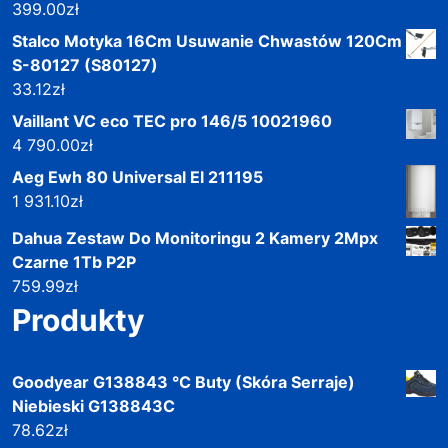
399.00
zł
Stalco Motyka 16Cm Usuwanie Chwastów 120Cm
S-80127 (S80127)
33.12
zł
Vaillant VC eco TEC pro 146/5 10021960
4 790.00
zł
Aeg Ewh 80 Universal El 211195
1 931.10
zł
Dahua Zestaw Do Monitoringu 2 Kamery 2Mpx
Czarne 1Tb P2P
759.99
zł
Produkty
Goodyear G138843 °C Buty (Skóra Serraje)
Niebieski G138843C
78.62
zł