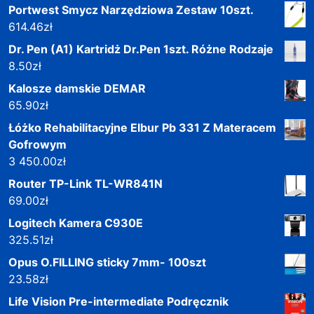
Portwest Smycz Narzędziowa Zestaw 10szt.
614.46
zł
Dr. Pen (A1) Kartridż Dr.Pen 1szt. Różne Rodzaje
8.50
zł
Kalosze damskie DEMAR
65.90
zł
Łóżko Rehabilitacyjne Elbur Pb 331 Z Materacem
Gofrowym
3 450.00
zł
Router TP-Link TL-WR841N
69.00
zł
Logitech Kamera C930E
325.51
zł
Opus O.FILLING sticky 7mm- 100szt
23.58
zł
Life Vision Pre-intermediate Podręcznik