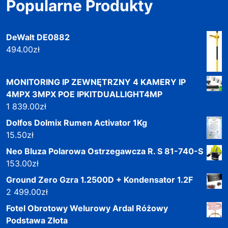
Popularne Produkty
DeWalt DE0882
494.00
zł
MONITORING IP ZEWNĘTRZNY 4 KAMERY IP
4MPX 3MPX POE IPKITDUALLIGHT4MP
1 839.00
zł
Dolfos Dolmix Rumen Activator 1Kg
15.50
zł
Neo Bluza Polarowa Ostrzegawcza R. S 81-740-S
153.00
zł
Ground Zero Gzra 1.2500D + Kondensator 1.2F
2 499.00
zł
Fotel Obrotowy Welurowy Ardal Różowy
Podstawa Złota