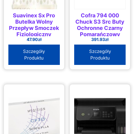
Suavinex Sx Pro
Cofra 794 000
Butelka Wolny
Chuck S3 Src Buty
Przepływ Smoczek
Ochronne Czarny
Fizjologiczny
Pomarańczowy
47.90
zł
391.93
zł
Bonhomia 150ml
Sowa Beżowa
Szczegóły
Szczegóły
Produktu
Produktu