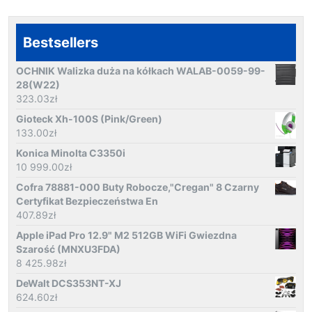
Bestsellers
OCHNIK Walizka duża na kółkach WALAB-0059-99-
28(W22)
323.03
zł
Gioteck Xh-100S (Pink/Green)
133.00
zł
Konica Minolta C3350i
10 999.00
zł
Cofra 78881-000 Buty Robocze,"Cregan" 8 Czarny
Certyfikat Bezpieczeństwa En
407.89
zł
Apple iPad Pro 12.9" M2 512GB WiFi Gwiezdna
Szarość (MNXU3FDA)
8 425.98
zł
DeWalt DCS353NT-XJ
624.60
zł