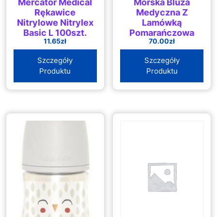
Mercator Medical
Morska Bluza
Rękawice
Medyczna Z
Nitrylowe Nitrylex
Lamówką
Basic L 100szt.
Pomarańczową
11.65
zł
70.00
zł
(46) M&C
Szczegóły
Szczegóły
Produktu
Produktu