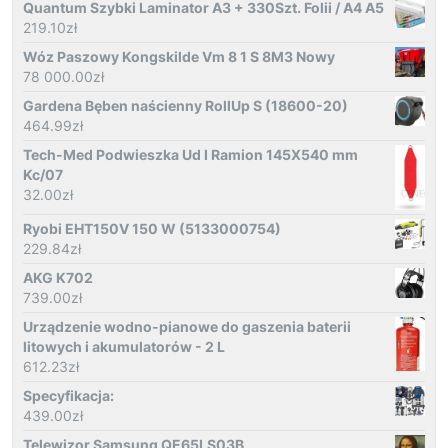
Quantum Szybki Laminator A3 + 330Szt. Folii / A4 A5
219.10
zł
Wóz Paszowy Kongskilde Vm 8 1 S 8M3 Nowy
78 000.00
zł
Gardena Bęben naścienny RollUp S (18600-20)
464.99
zł
Tech-Med Podwieszka Ud I Ramion 145X540 mm
Kc/07
32.00
zł
Ryobi EHT150V 150 W (5133000754)
229.84
zł
AKG K702
739.00
zł
Urządzenie wodno-pianowe do gaszenia baterii
litowych i akumulatorów - 2 L
612.23
zł
Specyfikacja:
439.00
zł
Telewizor Samsung QE65LS03B