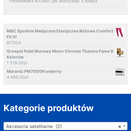
Fotowoltaika w Łodzi: jak skorzystać z dotacji
M&C Spodnie Medyczne Elastyczne Różowe Comfort
Fit Xl
87.00
zł
Grospol Fotel Biurowy Moon Chrome Tkanina Fame 8
Kolorów
1 519.00
zł
Marantz PM7000N srebrny
4 699.00
zł
Kategorie produktów
Akcesoria satelitarne (2)
×