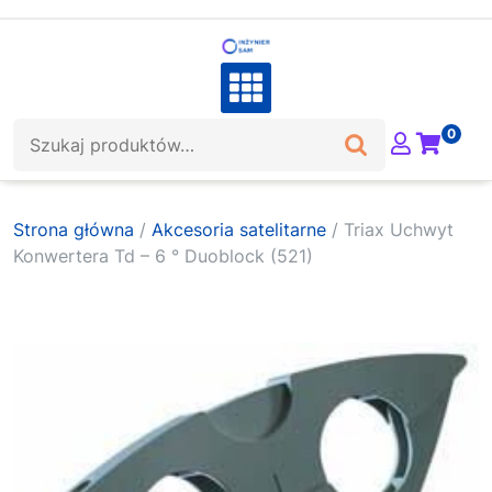
Skip
to
content
Szukaj:
0
Strona główna
/
Akcesoria satelitarne
/ Triax Uchwyt
Konwertera Td – 6 ° Duoblock (521)