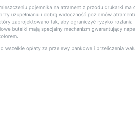
umieszczeniu pojemnika na atrament z przodu drukarki ma 
 przy uzupełnianiu i dobrą widoczność poziomów atrament
który zaprojektowano tak, aby ograniczyć ryzyko rozlania
owe butelki mają specjalny mechanizm gwarantujący napeł
kolorem.
o wszelkie opłaty za przelewy bankowe i przeliczenia wa