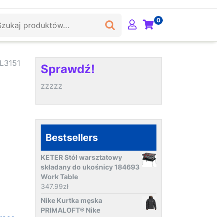
ukaj:
0
 L3151
Sprawdź!
zzzzz
Bestsellers
KETER Stół warsztatowy
składany do ukośnicy 184693
Work Table
347.99
zł
Nike Kurtka męska
PRIMALOFT® Nike