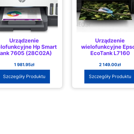
Urządzenie
Urządzenie
lofunkcyjne Hp Smart
wielofunkcyjne Eps
ank 7605 (28C02A)
EcoTank L7160
1 981.95
zł
2 149.00
zł
Szczegóły Produktu
Szczegóły Produktu