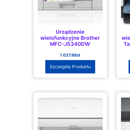
Urządzenie
wielofunkcyjne Brother
wie
MFC-J5340DW
Ta
1 027.88
zł
Szczegóły Produktu