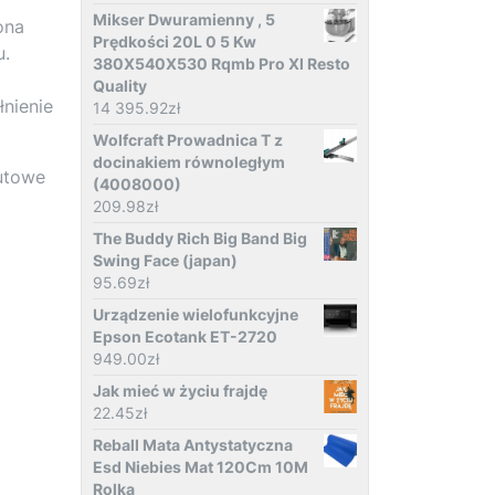
Mikser Dwuramienny , 5
ona
Prędkości 20L 0 5 Kw
u.
380X540X530 Rqmb Pro Xl Resto
Quality
nienie
14 395.92
zł
Wolfcraft Prowadnica T z
docinakiem równoległym
lutowe
(4008000)
209.98
zł
The Buddy Rich Big Band Big
Swing Face (japan)
95.69
zł
Urządzenie wielofunkcyjne
Epson Ecotank ET-2720
949.00
zł
Jak mieć w życiu frajdę
22.45
zł
Reball Mata Antystatyczna
Esd Niebies Mat 120Cm 10M
Rolka