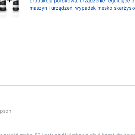
produkcja potokowa
,
urządzenie regulujące p
maszyn i urządzeń
,
wypadek mesko skarżysk
Epson
owartość maks. 82 kartridżyWyjątkowo niski koszt drukowa