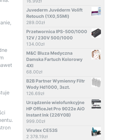
16.99
zł
Juvederm Juvéderm Volift
Retouch (1X0,55Ml)
anie,
289.00
zł
Przetwornica IPS-500/1000
12V / 230V 500/1000
i
134.00
zł
dne
M&C Bluza Medyczna
em
Damska Fartuch Kolorowy
nawet
4Xl
68.00
zł
B2B Partner Wymienny Filtr
Wody Hd1000, 3szt.
tuje
126.69
zł
Urządzenie wielofunkcyjne
HP OfficeJet Pro 9022e AiO
ści
Instant Ink (226Y0B)
entu.
999.00
zł
stron
Virutex CE53S
2 378.19
zł