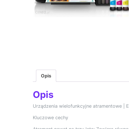
Opis
Opis
Urządzenia wielofunkcyjne atramentowe | 
Kluczowe cechy
Atrament nawet na trzy lata: Zawiera równ