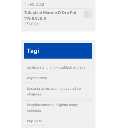
1 799.00
zł
Tubądzin Marmo D'Oro Pol
119.8X59.8
177.00
zł
Tagi
analiza stanu bhp w zakładzie pracy
asystentbhp
badania okresowe nauczycieli co
obejmują
bezpieczeństwo i higiena pracy
definicja
bhp co to