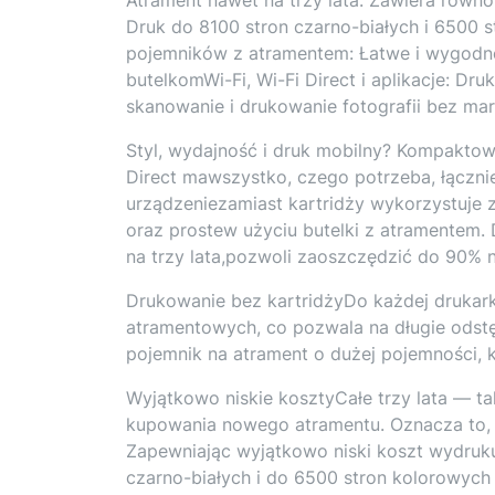
Druk do 8100 stron czarno-białych i 6500 
pojemników z atramentem: Łatwe i wygodne
butelkomWi-Fi, Wi-Fi Direct i aplikacje: D
skanowanie i drukowanie fotografii bez ma
Styl, wydajność i druk mobilny? Kompaktow
Direct mawszystko, czego potrzeba, łączn
urządzeniezamiast kartridży wykorzystuj
oraz prostew użyciu butelki z atramentem.
na trzy lata,pozwoli zaoszczędzić do 90% 
Drukowanie bez kartridżyDo każdej druka
atramentowych, co pozwala na długie odst
pojemnik na atrament o dużej pojemności, kt
Wyjątkowo niskie kosztyCałe trzy lata — t
kupowania nowego atramentu. Oznacza to,
Zapewniając wyjątkowo niski koszt wydruku
czarno-białych i do 6500 stron kolorowyc