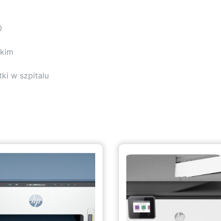
0
skim
ki w szpitalu