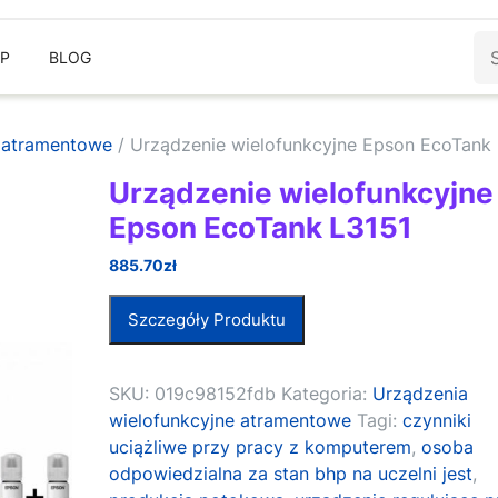
Sz
EP
BLOG
e atramentowe
/ Urządzenie wielofunkcyjne Epson EcoTank
Urządzenie wielofunkcyjne
Epson EcoTank L3151
885.70
zł
Szczegóły Produktu
SKU:
019c98152fdb
Kategoria:
Urządzenia
wielofunkcyjne atramentowe
Tagi:
czynniki
uciążliwe przy pracy z komputerem
,
osoba
odpowiedzialna za stan bhp na uczelni jest
,