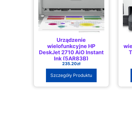
Urządzenie
wielofunkcyjne HP
wie
DeskJet 2710 AiO Instant
T
Ink (5AR83B)
235.20
zł
Szczegóły Produktu