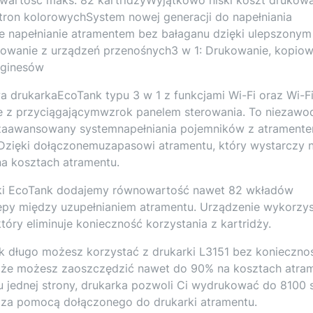
stron kolorowychSystem nowej generacji do napełniania
 napełnianie atramentem bez bałaganu dzięki ulepszonym
rukowanie z urządzeń przenośnych3 w 1: Drukowanie, kopiow
rginesów
a drukarkaEcoTank typu 3 w 1 z funkcjami Wi-Fi oraz Wi-F
ie z przyciągającymwzrok panelem sterowania. To niezawo
e zaawansowany systemnapełniania pojemników z atrament
 Dzięki dołączonemuzapasowi atramentu, który wystarczy 
na kosztach atramentu.
rki EcoTank dodajemy równowartość nawet 82 wkładów
ępy między uzupełnianiem atramentu. Urządzenie wykorzys
óry eliminuje konieczność korzystania z kartridży.
ak długo możesz korzystać z drukarki L3151 bez konieczno
 że możesz zaoszczędzić nawet do 90% na kosztach atram
 jednej strony, drukarka pozwoli Ci wydrukować do 8100 
h za pomocą dołączonego do drukarki atramentu.