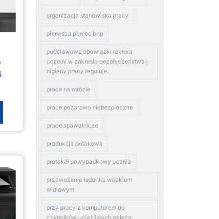
organizacja stanowiska pracy
pierwsza pomoc bhp
podstawowe obowiązki rektora
uczelni w zakresie bezpieczeństwa i
P
higieny pracy reguluje
4
praca na mrozie
prace pożarowo niebezpieczne
prace spawalnicze
produkcja potokowa
protokół powypadkowy ucznia
przewożenie ładunku wózkiem
widłowym
przy pracy z komputerem do
czynników uciążliwych należą: