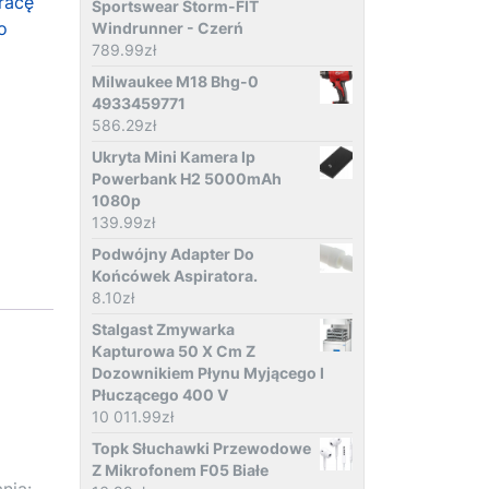
racę
Sportswear Storm-FIT
o
Windrunner - Czerń
789.99
zł
Milwaukee M18 Bhg-0
4933459771
586.29
zł
Ukryta Mini Kamera Ip
Powerbank H2 5000mAh
1080p
139.99
zł
Podwójny Adapter Do
Końcówek Aspiratora.
8.10
zł
Stalgast Zmywarka
Kapturowa 50 X Cm Z
Dozownikiem Płynu Myjącego I
Płuczącego 400 V
10 011.99
zł
Topk Słuchawki Przewodowe
Z Mikrofonem F05 Białe
nia: