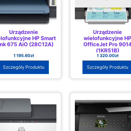
Urządzenie
Urządzenie
lofunkcyjne HP Smart
wielofunkcyjne H
nk 675 AiO (28C12A)
OfficeJet Pro 901
(1KR51B)
1 195.60
zł
1 320.00
zł
Szczegóły Produktu
Szczegóły Produktu