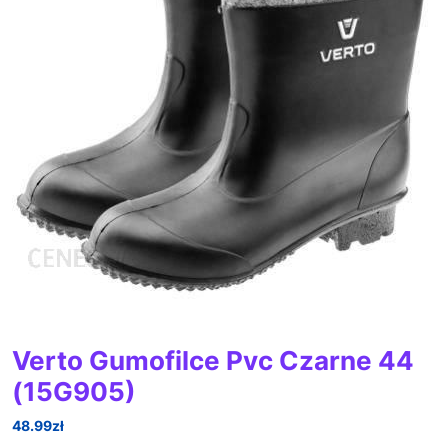
Verto Gumofilce Pvc Czarne 44
(15G905)
48.99
zł