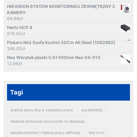
HIKVISION SYSTEM MONITORINGU ZEWNĘTRZNY 2
KAMERY
69.99
zł
Hertz HCP 4
619.00
zł
Fiskars Nóż Szefa Kuchni 20Cm All Steel (1062882)
249.00
zł
Neo Wkrętak płaski 5.5x100mm Neo 04-013
12.99
zł
Tagi
analiza stanu bhp w zakładzie pracy
asystentbhp
badania okresowe nauczycieli co obejmują
bezpieczeństwo i higiena pracy definicja
bhp co to