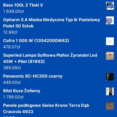
Bass 100L 2 Tłoki V
1 649.00
zł
Opharm S A Maska Medyczna Typ Iir Pastelowy
Fiolet 50 Sztuk
12.99
zł
Cofra 1 000.W (13542000W42)
478.57
zł
Superled Lampa Sufitowa Plafon Żyrandol Led
45W + Pilot (81892)
389.99
zł
Panasonic SC-HC200 czarny
449.00
zł
Blist Koza Żeliwny
1 799.00
zł
Panele podłogowe Swiss Krono Terra Dąb
Cracovia 4923