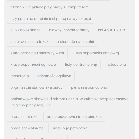
czynniki uciążliwe przy pracy z komputerem
czy praca na drabinie jest pracą na wysokości
ei 60 co oznacza
glowny inspektor pracy
iso 45001:2018
jakie czynniki oddziałują na studenta na uczelni
karta przeglądu maszyny wzór
klasa odporności ogniowej
klasy odporności ogniowej
listy kontrolne bhp
metoda pha
monotonia
odpornośc ogniowa
organizacja stanowiska pracy
pierwsza pomoc bhp
podstawowe obowiązki rektora uczelni w zakresie bezpieczeństwa
i higieny pracy reguluje
praca na mrozie
prace pożarowo niebezpieczne
prace spawalnicze
produkcja potokowa