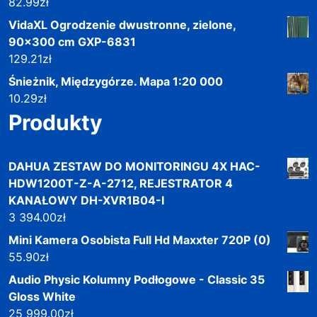
82.99
zł
VidaXL Ogrodzenie dwustronne, zielone,
90x300 cm GXP-6831
129.21
zł
Śnieżnik, Międzygórze. Mapa 1:20 000
10.29
zł
Produkty
DAHUA ZESTAW DO MONITORINGU 4X HAC-
HDW1200T-Z-A-2712, REJESTRATOR 4
KANAŁOWY DH-XVR1B04-I
3 394.00
zł
Mini Kamera Osobista Full Hd Maxxter 720P (0)
55.90
zł
Audio Physic Kolumny Podłogowe - Classic 35
Gloss White
25 999.00
zł