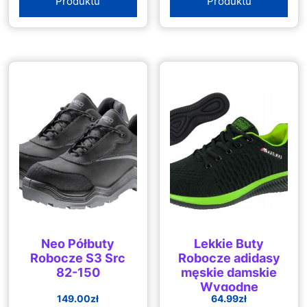
Produktu
Produktu
Neo Półbuty
Lekkie Buty
Robocze S3 Src
Robocze adidasy
82-150
męskie damskie
Wygodne
149.00
zł
64.99
zł