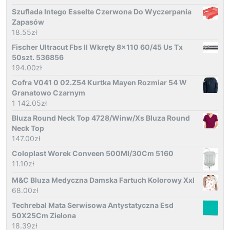
Szuflada Intego Esselte Czerwona Do Wyczerpania
Zapasów
18.55
zł
Fischer Ultracut Fbs II Wkręty 8x110 60/45 Us Tx
50szt. 536856
194.00
zł
Cofra V041 0 02.Z54 Kurtka Mayen Rozmiar 54 W
Granatowo Czarnym
1 142.05
zł
Bluza Round Neck Top 4728/Winw/Xs Bluza Round
Neck Top
147.00
zł
Coloplast Worek Conveen 500Ml/30Cm 5160
11.10
zł
M&C Bluza Medyczna Damska Fartuch Kolorowy Xxl
68.00
zł
Techrebal Mata Serwisowa Antystatyczna Esd
50X25Cm Zielona
18.39
zł