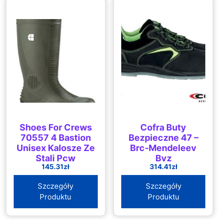
Shoes For Crews
Cofra Buty
70557 4 Bastion
Bezpieczne 47 –
Unisex Kalosze Ze
Brc-Mendeleev
Stali Pcw
Byz
145.31
zł
314.41
zł
Wellington
Antypoślizgowe
Szczegóły
Szczegóły
Produktu
Produktu