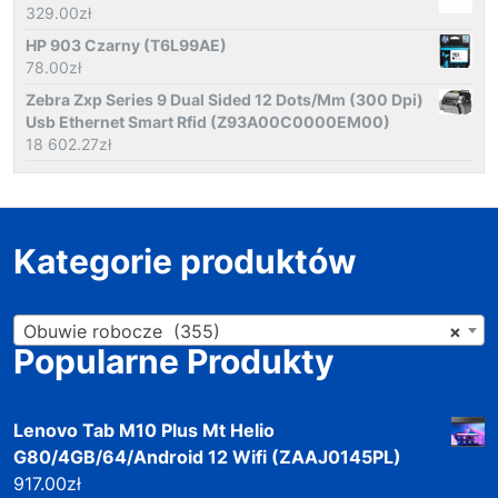
329.00
zł
HP 903 Czarny (T6L99AE)
78.00
zł
Zebra Zxp Series 9 Dual Sided 12 Dots/Mm (300 Dpi)
Usb Ethernet Smart Rfid (Z93A00C0000EM00)
18 602.27
zł
Kategorie produktów
Obuwie robocze (355)
×
Popularne Produkty
Lenovo Tab M10 Plus Mt Helio
G80/4GB/64/Android 12 Wifi (ZAAJ0145PL)
917.00
zł