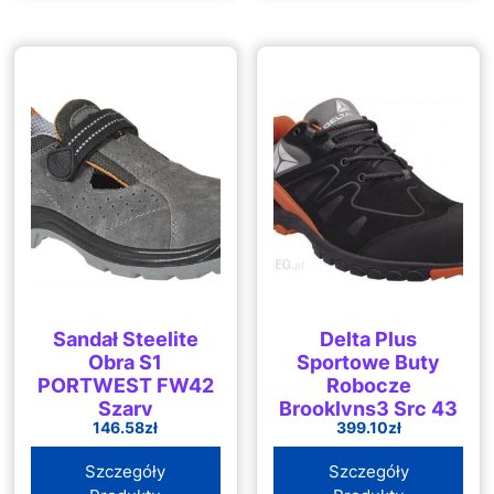
Sandał Steelite
Delta Plus
Obra S1
Sportowe Buty
PORTWEST FW42
Robocze
Szary
Brooklyns3 Src 43
146.58
zł
399.10
zł
Szczegóły
Szczegóły