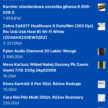
Karcher standardowa szczotka główna 6.906-
028.0
1 656.81
zł
Zebra Zd421T Healthcare 8 Dots/Mm (203 Dpi)
Rtc Usb Usb Host Bt Wi-Fi White
(ZD4AH4230EW02EZ)
3 321.09
zł
Pylon Audio Diamond 30 Lakier Wenge
5 849.00
zł
Meva Kartusz Wkład Nabój Gazowy Pb Zawór
Gwint 7/16 330g Ukp02009
19.29
zł
Dives Kartridż X Pen 5Szt. Różne Rodzaje
75.00
zł
Cara Nici Pdo Multi 20Szt. Różne Rozmiary
250.00
zł