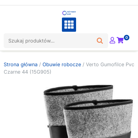
Skip
to
content
Szukaj:
0
Strona główna
/
Obuwie robocze
/ Verto Gumofilce Pvc
Czarne 44 (15G905)