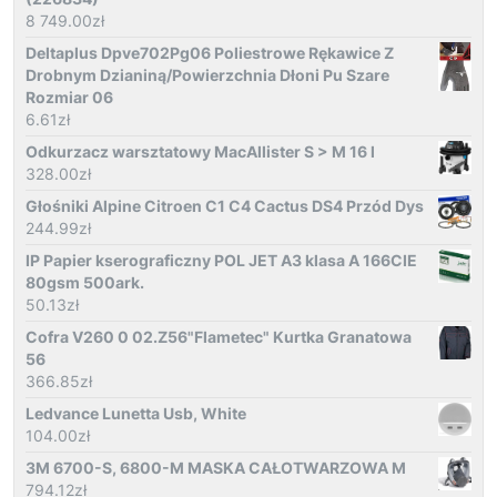
8 749.00
zł
Deltaplus Dpve702Pg06 Poliestrowe Rękawice Z
Drobnym Dzianiną/Powierzchnia Dłoni Pu Szare
Rozmiar 06
6.61
zł
Odkurzacz warsztatowy MacAllister S > M 16 l
328.00
zł
Głośniki Alpine Citroen C1 C4 Cactus DS4 Przód Dys
244.99
zł
IP Papier kserograficzny POL JET A3 klasa A 166CIE
80gsm 500ark.
50.13
zł
Cofra V260 0 02.Z56"Flametec" Kurtka Granatowa
56
366.85
zł
Ledvance Lunetta Usb, White
104.00
zł
3M 6700-S, 6800-M MASKA CAŁOTWARZOWA M
794.12
zł