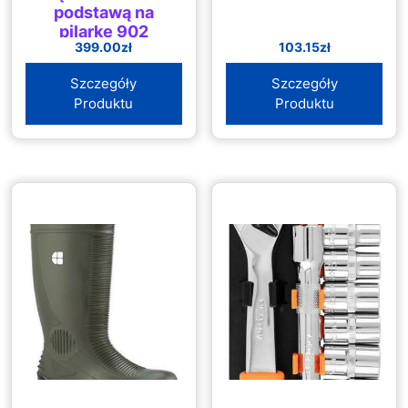
podstawą na
pilarkę 902
399.00
zł
103.15
zł
Szczegóły
Szczegóły
Produktu
Produktu