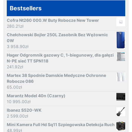
Bestsellers
Cofra Nt260 000.W Buty Robocze New Tower
280.21
zł
Chełchowski Bojler 250L Zasobnik Bez Wężownic
0W
3 958.90
zł
Hager Odgromnik gazowy C, 1-biegunowy, dla gałęzi
N-PE sieć TT SPN118
241.92
zł
Martex 38 Spodnie Damskie Medyczne Ochronne
Robocze 086
65.00
zł
Marantz Model 40n (Czarny)
10 995.00
zł
Ibanez S520-WK
2 599.00
zł
Mini Kamera Full Hd Sq11 Szpiegowska Detekcja Ruch
48.99
zł