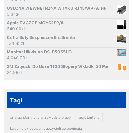
OSŁONA WEWNĘTRZNA WTYKU RJ45/WP-S/INF
0.34
zł
Apple TV 32GB MGY52SP/A
649.00
zł
Cofra Buty Bezpieczne Brc Brenta
134.85
zł
Monitor Hikvision DS-D5055UC
4 640.00
zł
3M Zatyczki Do Uszu 1100 Stopery Wkładki 50 Par
24.99
zł
Tagi
analiza stanu bhp w zakładzie pracy
asystentbhp
badania okresowe nauczycieli co obejmują