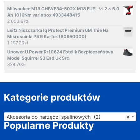
Milwaukee M18 CHIWF34-502X M18 FUEL 3⁄4 2 x 5.0
Ah 1016Nm variobox 4933448415
2 003.67
zł
Leitz Niszczarka Iq Protect Premium 6M Tnie Na
Mikrościnki P5 6 Kartek (80950000)
1 197.00
zł
Upower U Power Rr10624 Fotelik Bezpieczeństwa
Model Squirrel S3 Esd Uk Src
329.70
zł
Kategorie produktów
Akcesoria do narzędzi spalinowych (2)
×
Popularne Produkty