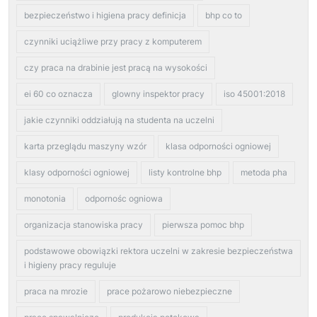
bezpieczeństwo i higiena pracy definicja
bhp co to
czynniki uciążliwe przy pracy z komputerem
czy praca na drabinie jest pracą na wysokości
ei 60 co oznacza
glowny inspektor pracy
iso 45001:2018
jakie czynniki oddziałują na studenta na uczelni
karta przeglądu maszyny wzór
klasa odporności ogniowej
klasy odporności ogniowej
listy kontrolne bhp
metoda pha
monotonia
odpornośc ogniowa
organizacja stanowiska pracy
pierwsza pomoc bhp
podstawowe obowiązki rektora uczelni w zakresie bezpieczeństwa
i higieny pracy reguluje
praca na mrozie
prace pożarowo niebezpieczne