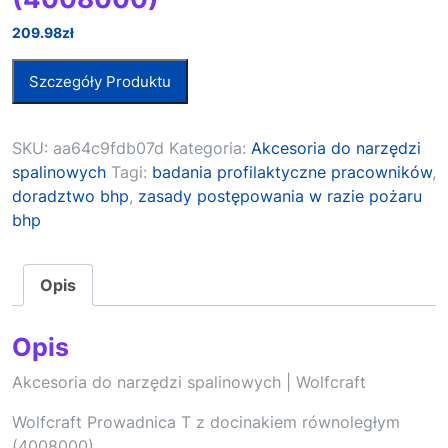
209.98
zł
Szczegóły Produktu
SKU:
aa64c9fdb07d
Kategoria:
Akcesoria do narzędzi
spalinowych
Tagi:
badania profilaktyczne pracowników
,
doradztwo bhp
,
zasady postępowania w razie pożaru
bhp
Opis
Opis
Akcesoria do narzędzi spalinowych | Wolfcraft
Wolfcraft Prowadnica T z docinakiem równoległym
(4008000)