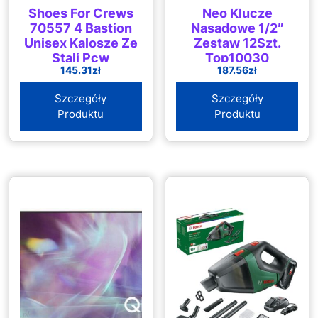
Shoes For Crews
Neo Klucze
70557 4 Bastion
Nasadowe 1/2″
Unisex Kalosze Ze
Zestaw 12Szt.
Stali Pcw
Top10030
145.31
zł
187.56
zł
Wellington
Antypoślizgowe
Szczegóły
Szczegóły
Produktu
Produktu