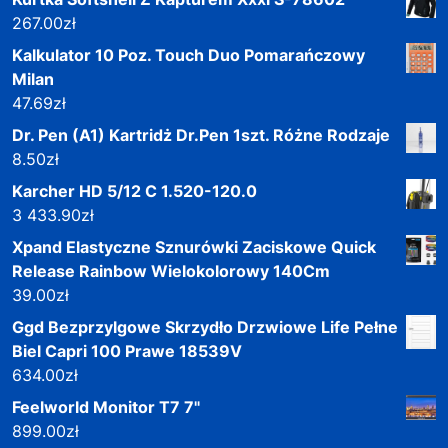
267.00
zł
Kalkulator 10 Poz. Touch Duo Pomarańczowy
Milan
47.69
zł
Dr. Pen (A1) Kartridż Dr.Pen 1szt. Różne Rodzaje
8.50
zł
Karcher HD 5/12 C 1.520-120.0
3 433.90
zł
Xpand Elastyczne Sznurówki Zaciskowe Quick
Release Rainbow Wielokolorowy 140Cm
39.00
zł
Ggd Bezprzylgowe Skrzydło Drzwiowe Life Pełne
Biel Capri 100 Prawe 18539V
634.00
zł
Feelworld Monitor T7 7"
899.00
zł