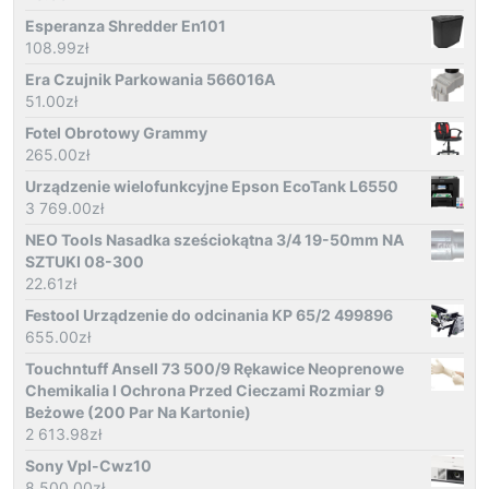
Esperanza Shredder En101
108.99
zł
Era Czujnik Parkowania 566016A
51.00
zł
Fotel Obrotowy Grammy
265.00
zł
Urządzenie wielofunkcyjne Epson EcoTank L6550
3 769.00
zł
NEO Tools Nasadka sześciokątna 3/4 19-50mm NA
SZTUKI 08-300
22.61
zł
Festool Urządzenie do odcinania KP 65/2 499896
655.00
zł
Touchntuff Ansell 73 500/9 Rękawice Neoprenowe
Chemikalia I Ochrona Przed Cieczami Rozmiar 9
Beżowe (200 Par Na Kartonie)
2 613.98
zł
Sony Vpl-Cwz10
8 500.00
zł