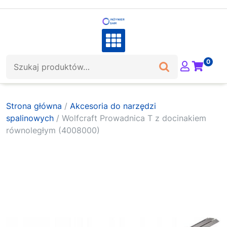
Skip
to
content
Szukaj:
0
Strona główna
/
Akcesoria do narzędzi
spalinowych
/ Wolfcraft Prowadnica T z docinakiem
równoległym (4008000)