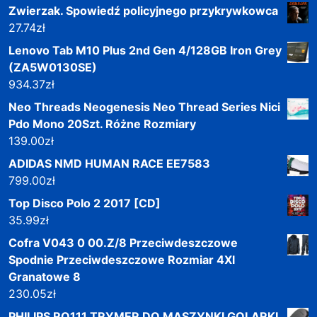
Zwierzak. Spowiedź policyjnego przykrywkowca
27.74
zł
Lenovo Tab M10 Plus 2nd Gen 4/128GB Iron Grey
(ZA5W0130SE)
934.37
zł
Neo Threads Neogenesis Neo Thread Series Nici
Pdo Mono 20Szt. Różne Rozmiary
139.00
zł
ADIDAS NMD HUMAN RACE EE7583
799.00
zł
Top Disco Polo 2 2017 [CD]
35.99
zł
Cofra V043 0 00.Z/8 Przeciwdeszczowe
Spodnie Przeciwdeszczowe Rozmiar 4Xl
Granatowe 8
230.05
zł
PHILIPS RQ111 TRYMER DO MASZYNKI GOLARKI