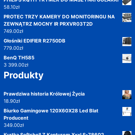
58.10
zł
PROTEC TRZY KAMERY DO MONITORINGU NA
ZEWNĄTRZ MOCNY IR PRXVR03T2D
749.00
zł
Głośniki EDIFIER R2750DB
779.00
zł
BenQ TH585
3 399.00
zł
Produkty
Prawdziwa historia Królowej Życia
18.90
zł
Biurko Gamingowe 120X60X28 Led Blat
Producent
349.00
zł
Kurtka Softshell Z Kapturem Xxxl S-78602