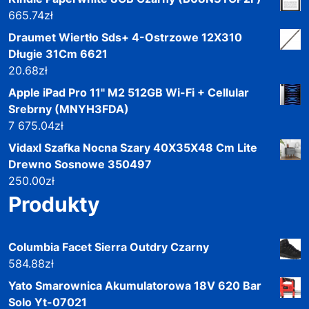
665.74
zł
Draumet Wiertło Sds+ 4-Ostrzowe 12X310
Długie 31Cm 6621
20.68
zł
Apple iPad Pro 11" M2 512GB Wi-Fi + Cellular
Srebrny (MNYH3FDA)
7 675.04
zł
Vidaxl Szafka Nocna Szary 40X35X48 Cm Lite
Drewno Sosnowe 350497
250.00
zł
Produkty
Columbia Facet Sierra Outdry Czarny
584.88
zł
Yato Smarownica Akumulatorowa 18V 620 Bar
Solo Yt-07021