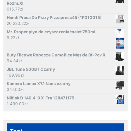
Rozm.Xl
615.77
zł
Hendi Prasa Do Pizzy Pizzapress45 (1P010015)
20 220.22
zł
Mr. Proper płyn do czyszczenia toalet 750ml
9.23
zł
Buty Filcowe Robocze Gumofilce Męskie Bf-Pcv R
94.34
zł
JBL Tune 500BT Czarny
169.99
zł
Kamera Lamax X7.1 Naos czarny
347.00
zł
Nilfisk D 140.4-9 X-Tra 128471175
1 499.00
zł