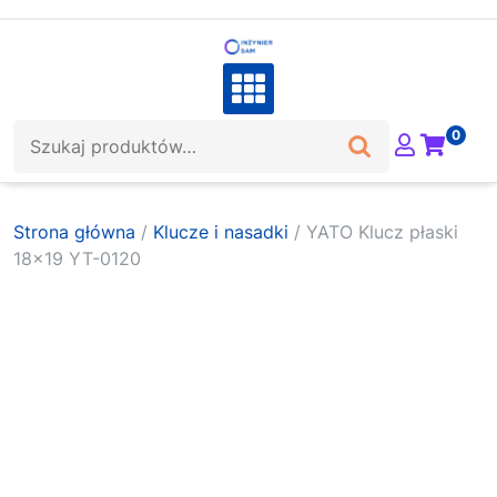
Skip
to
content
Szukaj:
0
Strona główna
/
Klucze i nasadki
/ YATO Klucz płaski
18×19 YT-0120