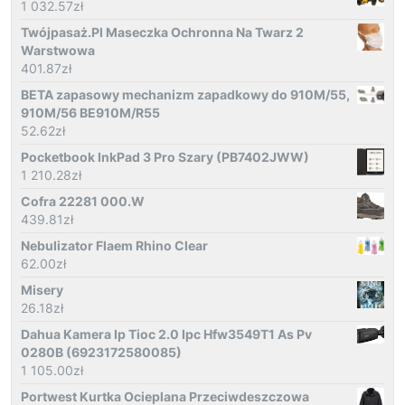
1 032.57
zł
Twójpasaż.Pl Maseczka Ochronna Na Twarz 2
Warstwowa
401.87
zł
BETA zapasowy mechanizm zapadkowy do 910M/55,
910M/56 BE910M/R55
52.62
zł
Pocketbook InkPad 3 Pro Szary (PB7402JWW)
1 210.28
zł
Cofra 22281 000.W
439.81
zł
Nebulizator Flaem Rhino Clear
62.00
zł
Misery
26.18
zł
Dahua Kamera Ip Tioc 2.0 Ipc Hfw3549T1 As Pv
0280B (6923172580085)
1 105.00
zł
Portwest Kurtka Ocieplana Przeciwdeszczowa