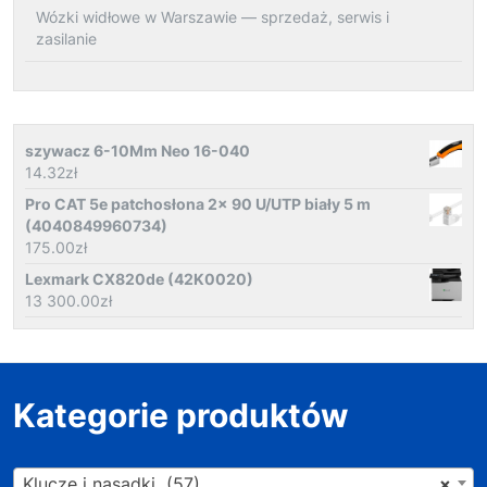
Wózki widłowe w Warszawie — sprzedaż, serwis i
zasilanie
szywacz 6-10Mm Neo 16-040
14.32
zł
Pro CAT 5e patchosłona 2x 90 U/UTP biały 5 m
(4040849960734)
175.00
zł
Lexmark CX820de (42K0020)
13 300.00
zł
Kategorie produktów
Klucze i nasadki (57)
×