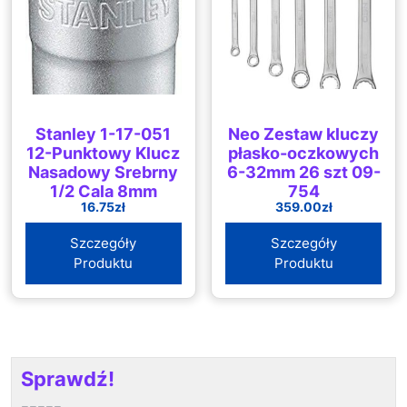
Stanley 1-17-051
Neo Zestaw kluczy
12-Punktowy Klucz
płasko-oczkowych
Nasadowy Srebrny
6-32mm 26 szt 09-
1/2 Cala 8mm
754
16.75
zł
359.00
zł
117051
Szczegóły
Szczegóły
Produktu
Produktu
Sprawdź!