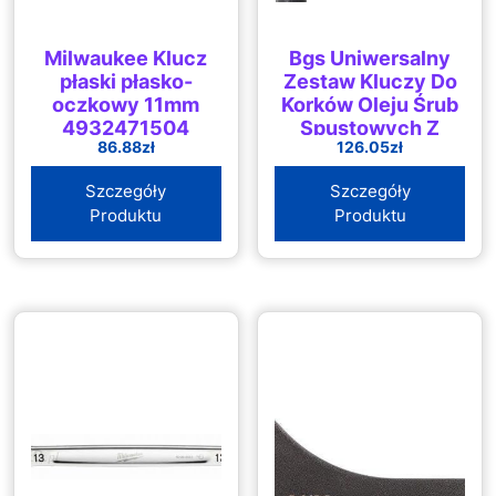
Milwaukee Klucz
Bgs Uniwersalny
płaski płasko-
Zestaw Kluczy Do
oczkowy 11mm
Korków Oleju Śrub
4932471504
Spustowych Z
86.88
zł
126.05
zł
Tworzywa Trzpień
Sześciokątny
Szczegóły
Szczegóły
6,3Mm (1/4″)
Produktu
Produktu
Czworokątny 10 (
9843