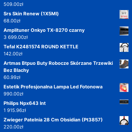
509.00
zł
Srs Skin Renew (1X5Ml)
68.00
zł
Amplituner Onkyo TX-8270 czarny
3 699.00
zł
Tefal K2481574 ROUND KETTLE
142.00
zł
Artmas Btpuo Buty Robocze Skórzane Trzewiki
Bez Blachy
60.99
zł
Estetik Profesjonalna Lampa Led Fotonowa
990.00
zł
Philips Npx643 Int
1 915.96
zł
Zwieger Patelnia 28 Cm Obsidian (Pt3857)
220.00
zł