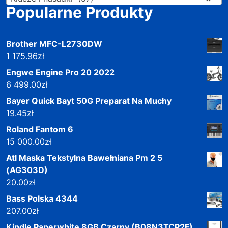
Popularne Produkty
Brother MFC-L2730DW
1 175.96
zł
Engwe Engine Pro 20 2022
6 499.00
zł
Bayer Quick Bayt 50G Preparat Na Muchy
19.45
zł
Roland Fantom 6
15 000.00
zł
Atl Maska Tekstylna Bawełniana Pm 2 5
(AG303D)
20.00
zł
Bass Polska 4344
207.00
zł
Kindle Paperwhite 8GB Czarny (B08N3TCP2F)