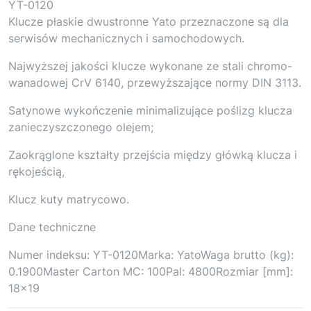
YT-0120
Klucze płaskie dwustronne Yato przeznaczone są dla
serwisów mechanicznych i samochodowych.
Najwyższej jakości klucze wykonane ze stali chromo-
wanadowej CrV 6140, przewyższające normy DIN 3113.
Satynowe wykończenie minimalizujące poślizg klucza
zanieczyszczonego olejem;
Zaokrąglone kształty przejścia między główką klucza i
rękojeścią,
Klucz kuty matrycowo.
Dane techniczne
Numer indeksu: YT-0120Marka: YatoWaga brutto (kg):
0.1900Master Carton MC: 100Pal: 4800Rozmiar [mm]:
18×19