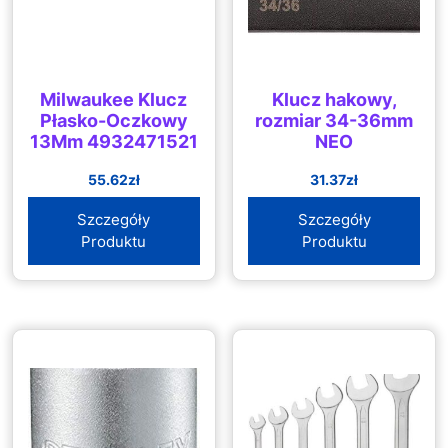
Milwaukee Klucz
Klucz hakowy,
Płasko-Oczkowy
rozmiar 34-36mm
13Mm 4932471521
NEO
55.62
zł
31.37
zł
Szczegóły
Szczegóły
Produktu
Produktu