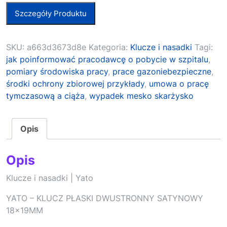
Szczegóły Produktu
SKU:
a663d3673d8e
Kategoria:
Klucze i nasadki
Tagi:
jak poinformować pracodawcę o pobycie w szpitalu
,
pomiary środowiska pracy
,
prace gazoniebezpieczne
,
środki ochrony zbiorowej przykłady
,
umowa o pracę
tymczasową a ciąża
,
wypadek mesko skarżysko
Opis
Opis
Klucze i nasadki | Yato
YATO – KLUCZ PŁASKI DWUSTRONNY SATYNOWY
18x19MM