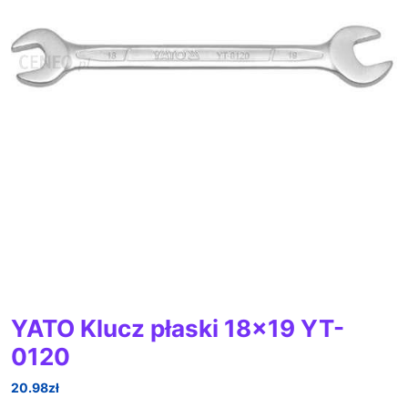
YATO Klucz płaski 18×19 YT-
0120
20.98
zł