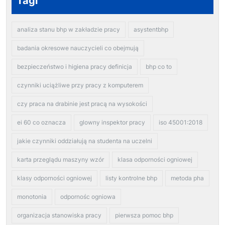
Tagi
analiza stanu bhp w zakładzie pracy
asystentbhp
badania okresowe nauczycieli co obejmują
bezpieczeństwo i higiena pracy definicja
bhp co to
czynniki uciążliwe przy pracy z komputerem
czy praca na drabinie jest pracą na wysokości
ei 60 co oznacza
glowny inspektor pracy
iso 45001:2018
jakie czynniki oddziałują na studenta na uczelni
karta przeglądu maszyny wzór
klasa odporności ogniowej
klasy odporności ogniowej
listy kontrolne bhp
metoda pha
monotonia
odpornośc ogniowa
organizacja stanowiska pracy
pierwsza pomoc bhp