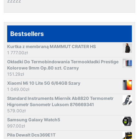
zzzzz
Bestsellers
Kurtka z membraną MAMMUT CRATER HS
1 777.00
zł
Okładki Do Termobindowania Termookładki Prestige
Kolorowe 9mm Op.80 szt. Czarny
151.29
zł
Xiaomi Mi 10 Lite 5G 6/64GB Szary
1 049.00
zł
Standard Instruments Miernik Ab8820 Termometr
Higrometr Sonometr Luksom 876669341
579.00
zł
Samsung Galaxy Watch5
997.00
zł
Piła Dewalt Dcs369E1T