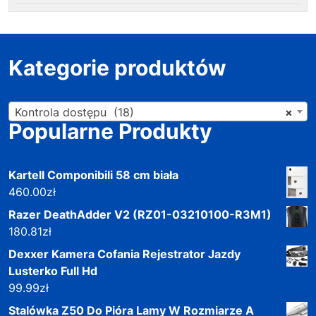
Kategorie produktów
Kontrola dostępu (18)
×
Popularne Produkty
Kartell Componibili 58 cm biała
460.00
zł
Razer DeathAdder V2 (RZ01-03210100-R3M1)
180.81
zł
Dexxer Kamera Cofania Rejestrator Jazdy
Lusterko Full Hd
99.99
zł
Stalówka Z50 Do Pióra Lamy W Rozmiarze A