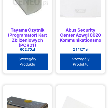
Tayama Czytnik
Abus Security
(Programator) Kart
Center Azwg10020
Zbliżeniowych
Kommunikationsmodul
(PCR01)
602.70
zł
2 147.71
zł
Szczegóły
Szczegóły
Produktu
Produktu