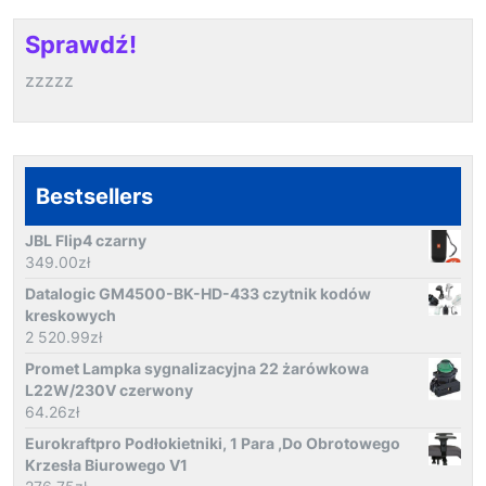
Sprawdź!
zzzzz
Bestsellers
JBL Flip4 czarny
349.00
zł
Datalogic GM4500-BK-HD-433 czytnik kodów
kreskowych
2 520.99
zł
Promet Lampka sygnalizacyjna 22 żarówkowa
L22W/230V czerwony
64.26
zł
Eurokraftpro Podłokietniki, 1 Para ,Do Obrotowego
Krzesła Biurowego V1