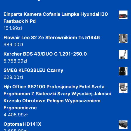
Einparts Kamera Cofania Lampka Hyundai I30
Fastback N Pd
154.99
zł
Flowair Leo S2 Ze Sterownikiem Ts 51946
989.00
zł
Karcher BDS 43/DUO C 1.291-250.0
5 758.99
zł
SMEG KLF03BLEU Czarny
629.00
zł
Hjh Office 652100 Profesjonalny Fotel Szefa
Ergohuman Z Siateczki Szary Wysokiej Jakości
Krzesło Obrotowe Pełnym Wyposażeniem
Ergonomiczne
4 405.99
zł
Optoma HD141X
2 685.00
zł