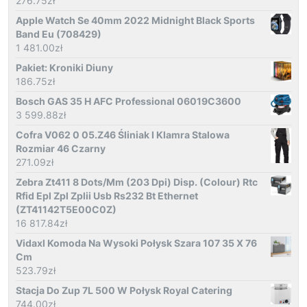
276.75
zł
Apple Watch Se 40mm 2022 Midnight Black Sports
Band Eu (708429)
1 481.00
zł
Pakiet: Kroniki Diuny
186.75
zł
Bosch GAS 35 H AFC Professional 06019C3600
3 599.88
zł
Cofra V062 0 05.Z46 Śliniak I Klamra Stalowa
Rozmiar 46 Czarny
271.09
zł
Zebra Zt411 8 Dots/Mm (203 Dpi) Disp. (Colour) Rtc
Rfid Epl Zpl Zplii Usb Rs232 Bt Ethernet
(ZT41142T5E00C0Z)
16 817.84
zł
Vidaxl Komoda Na Wysoki Połysk Szara 107 35 X 76
Cm
523.79
zł
Stacja Do Zup 7L 500 W Połysk Royal Catering
744.00
zł