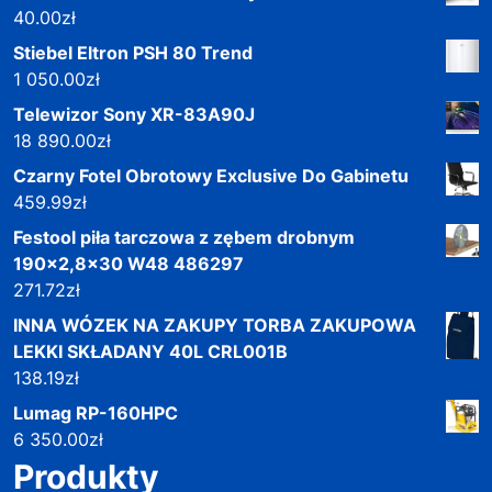
40.00
zł
Stiebel Eltron PSH 80 Trend
1 050.00
zł
Telewizor Sony XR-83A90J
18 890.00
zł
Czarny Fotel Obrotowy Exclusive Do Gabinetu
459.99
zł
Festool piła tarczowa z zębem drobnym
190x2,8x30 W48 486297
271.72
zł
INNA WÓZEK NA ZAKUPY TORBA ZAKUPOWA
LEKKI SKŁADANY 40L CRL001B
138.19
zł
Lumag RP-160HPC
6 350.00
zł
Produkty