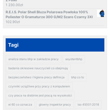
1 230.00
zł
R.E.I.S. Polar Shell Bluza Polarowa Powłoka 100%
Poliester O Gramaturze 300 G/M2 Szaro Czarny 3Xl
102.90
zł
Tagi
analiza stanu bhp w zakładzie pracy
asystentbhp
badania okresowe nauczycieli co obejmują
bezpieczeństwo i higiena pracy definicja
bhp co to
czynniki uciążliwe przy pracy z komputerem
czy praca na drabinie jest pracą na wysokości
ei 60 co oznacza
glowny inspektor pracy
iso 45001:2018