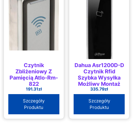
Czytnik
Dahua Asr1200D-D
Zbliżeniowy Z
Czytnik Rfid
Pamięcią Atlo-Rm-
Szybka Wysyłka
822
Możliwy Montaż
191.31
zł
335.79
zł
Upusty Dla
Instalatorów
Szczegóły
Szczegóły
Produktu
Produktu