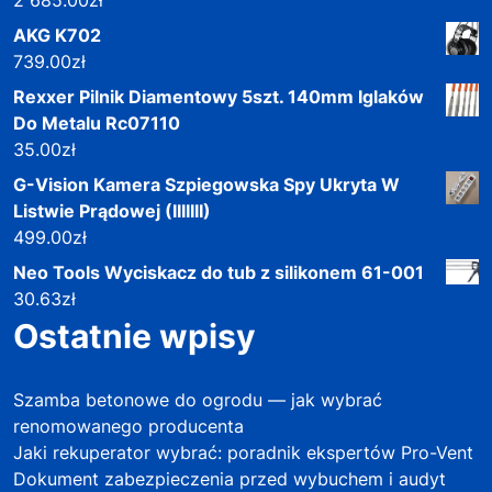
AKG K702
739.00
zł
Rexxer Pilnik Diamentowy 5szt. 140mm Iglaków
Do Metalu Rc07110
35.00
zł
G-Vision Kamera Szpiegowska Spy Ukryta W
Listwie Prądowej (IIIIIII)
499.00
zł
Neo Tools Wyciskacz do tub z silikonem 61-001
30.63
zł
Ostatnie wpisy
Szamba betonowe do ogrodu — jak wybrać
renomowanego producenta
Jaki rekuperator wybrać: poradnik ekspertów Pro-Vent
Dokument zabezpieczenia przed wybuchem i audyt