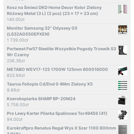
Kosz na Śmieci DKD Home Decor Kolor Zielony
Różowy Metal (3 L) (2 pcs) (23 x 17 x 23 cm)
140.00
zł
Monitor Samsung 32" Odyssey G5
(LS32AG550EPXEN)
1 739.00
zł
Portwest Fw57 Steelite Wszystkie Pogody Trzewik S3
Wr Czarny
236.36
zł
METABO WEV17-125 1700W 125mm 600516000
823.94
zł
Taurus Foliopis Cd/Dvd 0 4Mm Zielony X5
9.89
zł
Kserokopiarka SHARP BP-20M24
5 758.00
zł
Pro Lewy Karter Pilarka Spalinowa Tor4945S (41)
94.00
zł
Eurokraftpro Renatus Regał Wys X Szer 1100 800mm
2 Półki