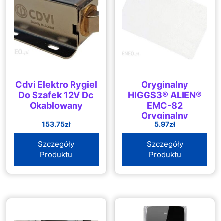
Cdvi Elektro Rygiel
Oryginalny
Do Szafek 12V Dc
HIGGS3® ALIEN®
Okablowany
EMC-82
Oryginalny
153.75
zł
5.97
zł
Higgs3® Alien®
zapis/odczyt
Szczegóły
Szczegóły
512bitów UHF
Produktu
Produktu
865MHz