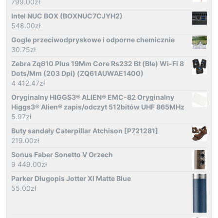
799.00
zł
Intel NUC BOX (BOXNUC7CJYH2)
548.00
zł
Gogle przeciwodpryskowe i odporne chemicznie
30.75
zł
Zebra Zq610 Plus 19Mm Core Rs232 Bt (Ble) Wi-Fi 8
Dots/Mm (203 Dpi) (ZQ61AUWAE1400)
4 412.47
zł
Oryginalny HIGGS3® ALIEN® EMC-82 Oryginalny
Higgs3® Alien® zapis/odczyt 512bitów UHF 865MHz
5.97
zł
Buty sandały Caterpillar Atchison [P721281]
219.00
zł
Sonus Faber Sonetto V Orzech
9 449.00
zł
Parker Długopis Jotter Xl Matte Blue
55.00
zł