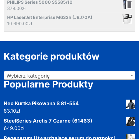
PHILIPS Series 5000 S5585/10
379.00
zł
HP LaserJet Enterprise M632h (J8J70A)
10 690.00
zł
Kategorie produktów
Wybierz kategorię
Popularne Produkty
Neo Kurtka Pikowana S 81-554
83.10
zł
SteelSeries Arctis 7 Czarne (61463)
649.00
zł
Regenerum Utwardzające serum do paznokci