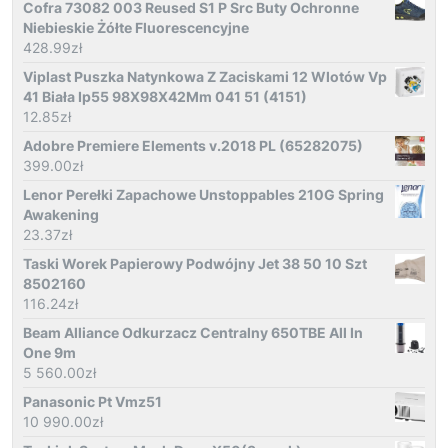
Cofra 73082 003 Reused S1 P Src Buty Ochronne
Niebieskie Żółte Fluorescencyjne
428.99
zł
Viplast Puszka Natynkowa Z Zaciskami 12 Wlotów Vp
41 Biała Ip55 98X98X42Mm 041 51 (4151)
12.85
zł
Adobre Premiere Elements v.2018 PL (65282075)
399.00
zł
Lenor Perełki Zapachowe Unstoppables 210G Spring
Awakening
23.37
zł
Taski Worek Papierowy Podwójny Jet 38 50 10 Szt
8502160
116.24
zł
Beam Alliance Odkurzacz Centralny 650TBE All In
One 9m
5 560.00
zł
Panasonic Pt Vmz51
10 990.00
zł