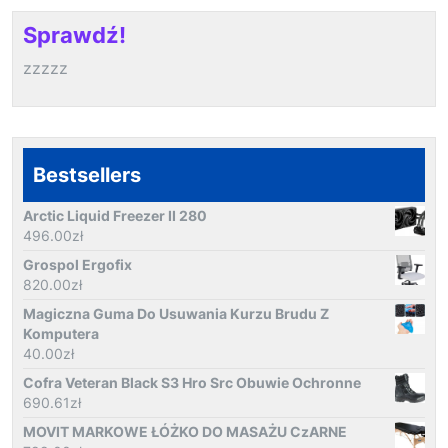
Sprawdź!
zzzzz
Bestsellers
Arctic Liquid Freezer II 280
496.00
zł
Grospol Ergofix
820.00
zł
Magiczna Guma Do Usuwania Kurzu Brudu Z
Komputera
40.00
zł
Cofra Veteran Black S3 Hro Src Obuwie Ochronne
690.61
zł
MOVIT MARKOWE ŁÓŻKO DO MASAŻU CzARNE