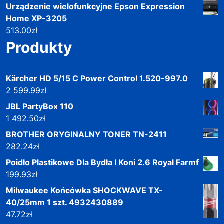
Urządzenie wielofunkcyjne Epson Expression
Home XP-3205
513.00
zł
Produkty
Kärcher HD 5/15 C Power Control 1.520-997.0
2 599.99
zł
JBL PartyBox 110
1 492.50
zł
BROTHER ORYGINALNY TONER TN-2411
282.24
zł
Poidło Plastikowe Dla Bydła I Koni 2.6 Royal Farmf
199.93
zł
Milwaukee Końcówka SHOCKWAVE TX-
40/25mm 1 szt. 4932430889
47.72
zł