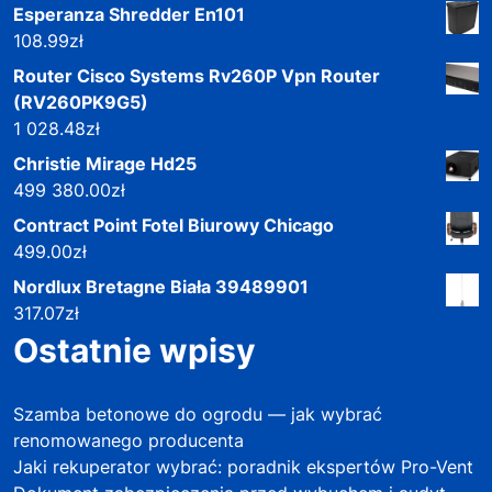
Esperanza Shredder En101
108.99
zł
Router Cisco Systems Rv260P Vpn Router
(RV260PK9G5)
1 028.48
zł
Christie Mirage Hd25
499 380.00
zł
Contract Point Fotel Biurowy Chicago
499.00
zł
Nordlux Bretagne Biała 39489901
317.07
zł
Ostatnie wpisy
Szamba betonowe do ogrodu — jak wybrać
renomowanego producenta
Jaki rekuperator wybrać: poradnik ekspertów Pro-Vent