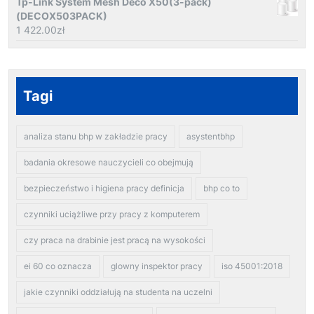
Tp-Link System Mesh Deco X50(3-pack)
(DECOX503PACK)
1 422.00
zł
Tagi
analiza stanu bhp w zakładzie pracy
asystentbhp
badania okresowe nauczycieli co obejmują
bezpieczeństwo i higiena pracy definicja
bhp co to
czynniki uciążliwe przy pracy z komputerem
czy praca na drabinie jest pracą na wysokości
ei 60 co oznacza
glowny inspektor pracy
iso 45001:2018
jakie czynniki oddziałują na studenta na uczelni