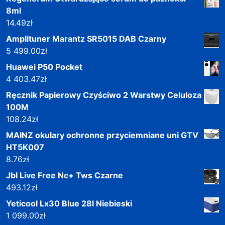
8ml
14.49
zł
Amplituner Marantz SR5015 DAB Czarny
5 499.00
zł
Huawei P50 Pocket
4 403.47
zł
Ręcznik Papierowy Czyściwo 2 Warstwy Celuloza
100M
108.24
zł
MAINZ okulary ochronne przyciemniane uni GTV
HT5K007
8.76
zł
Jbl Live Free Nc+ Tws Czarne
493.12
zł
Yeticool Lx30 Blue 28l Niebieski
1 099.00
zł