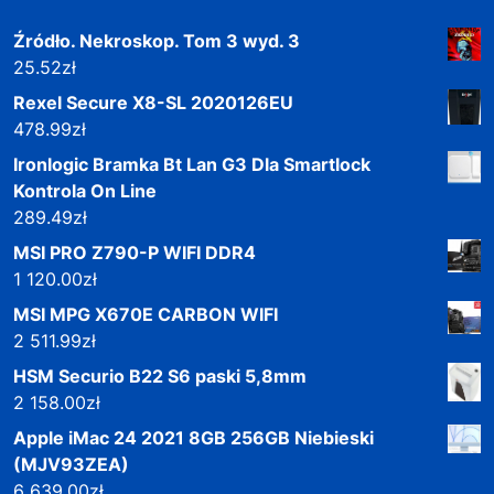
Źródło. Nekroskop. Tom 3 wyd. 3
25.52
zł
Rexel Secure X8-SL 2020126EU
478.99
zł
Ironlogic Bramka Bt Lan G3 Dla Smartlock
Kontrola On Line
289.49
zł
MSI PRO Z790-P WIFI DDR4
1 120.00
zł
MSI MPG X670E CARBON WIFI
2 511.99
zł
HSM Securio B22 S6 paski 5,8mm
2 158.00
zł
Apple iMac 24 2021 8GB 256GB Niebieski
(MJV93ZEA)
6 639.00
zł