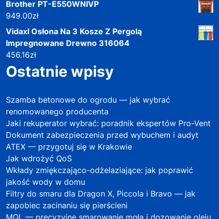
Brother PT-E550WNIVP
949.00
zł
Vidaxl Osłona Na 3 Kosze Z Pergolą
Impregnowane Drewno 316064
456.16
zł
Ostatnie wpisy
Szamba betonowe do ogrodu — jak wybrać
renomowanego producenta
Jaki rekuperator wybrać: poradnik ekspertów Pro-Vent
Dokument zabezpieczenia przed wybuchem i audyt
ATEX — przygotuj się w Krakowie
Jak wdrożyć QoS
Wkłady zmiękczająco-odżelaziające: jak poprawić
jakość wody w domu
Filtry do smaru dla Dragon X, Piccola i Bravo — jak
zapobiec zacinaniu się pierścieni
MQL — precyzyjne smarowanie mgłą i dozowanie oleju