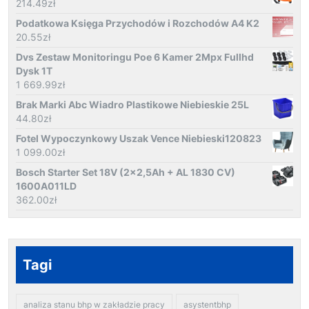
214.49
zł
Podatkowa Księga Przychodów i Rozchodów A4 K2
20.55
zł
Dvs Zestaw Monitoringu Poe 6 Kamer 2Mpx Fullhd
Dysk 1T
1 669.99
zł
Brak Marki Abc Wiadro Plastikowe Niebieskie 25L
44.80
zł
Fotel Wypoczynkowy Uszak Vence Niebieski120823
1 099.00
zł
Bosch Starter Set 18V (2x2,5Ah + AL 1830 CV)
1600A011LD
362.00
zł
Tagi
analiza stanu bhp w zakładzie pracy
asystentbhp