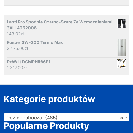
Lahti Pro Spodnie Czarno-Szare Ze Wzmocnieniami
3Xl L4052006
143.02
zł
Kospel SW-200 Termo Max
2 475.00
zł
DeWalt DCMPH566P1
1 317.00
zł
Kategorie produktów
Odzież robocza (485)
×
Popularne Produkty