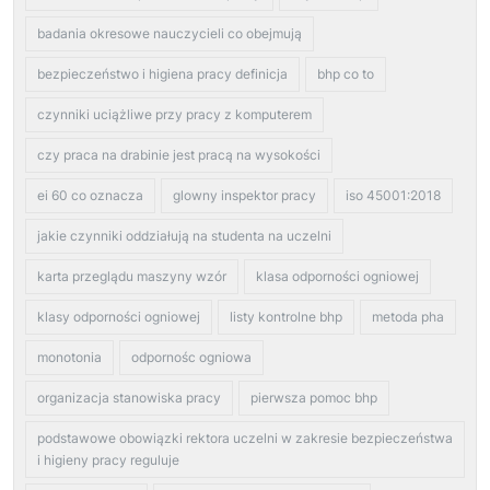
badania okresowe nauczycieli co obejmują
bezpieczeństwo i higiena pracy definicja
bhp co to
czynniki uciążliwe przy pracy z komputerem
czy praca na drabinie jest pracą na wysokości
ei 60 co oznacza
glowny inspektor pracy
iso 45001:2018
jakie czynniki oddziałują na studenta na uczelni
karta przeglądu maszyny wzór
klasa odporności ogniowej
klasy odporności ogniowej
listy kontrolne bhp
metoda pha
monotonia
odpornośc ogniowa
organizacja stanowiska pracy
pierwsza pomoc bhp
podstawowe obowiązki rektora uczelni w zakresie bezpieczeństwa
i higieny pracy reguluje