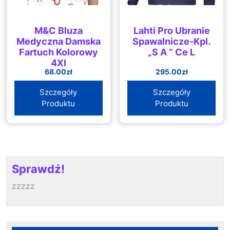
M&C Bluza
Lahti Pro Ubranie
Medyczna Damska
Spawalnicze-Kpl.
Fartuch Kolorowy
„S A ” Ce L
4Xl
68.00
zł
295.00
zł
Szczegóły
Szczegóły
Produktu
Produktu
Sprawdź!
zzzzz