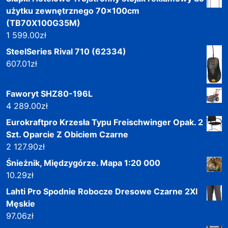
użytku zewnętrznego 70x100cm
(TB70X100G35M)
1 599.00
zł
SteelSeries Rival 710 (62334)
607.01
zł
Faworyt SHZ80-196L
4 289.00
zł
Eurokraftpro Krzesła Typu Freischwinger Opak. 2
Szt. Oparcie Z Obiciem Czarne
2 127.90
zł
Śnieżnik, Międzygórze. Mapa 1:20 000
10.29
zł
Lahti Pro Spodnie Robocze Dresowe Czarne 2Xl
Męskie
97.06
zł