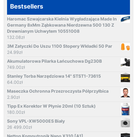
Bestsellers
Haromac Szwajcarska Kielnia Wygładzająca Made In
Germany 8xMm Ząbkowana Nierdzewna 500 130 Z
Drewnianym Uchwytem 10551008
132.08
zł
3M Zatyczki Do Uszu 1100 Stopery Wkładki 50 Par
24.99
zł
Akumulatorowa Pilarka Łańcuchowa Dg230B
749.00
zł
Stanley Torba Narzędziowa 14" STST1-73615
64.00
zł
Maseczka Ochronna Przezroczysta Półprzyłbica
2.90
zł
Tipp Ex Korektor W Płynie 20ml (10 Sztuk)
180.00
zł
Sony VPL-XW5000ES Biały
26 499.00
zł
Nettop Komputronik Nano X310 [A1]