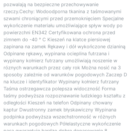
pozwalają na bezpieczne przechowywanie
rzeczy.Cechy: Wodoodporna tkanina z taśmowanymi
szwami chroniącymi przed przemoknięciem Specjalne
wykończenie materiału umożliwiające spływ wody po
powierzchni EN342 Certyfikowana ochrona przed
zimnem do -40 ° C Kieszeń na klatce piersiowej
zapinana na zamek Rękawy i dół wykończone dzianiną
Odpinane rękawy, wypinana ocieplina futrzana i
wypinany kołnierz futrzany umożliwiają noszenie w
róznych warunkach przez cały rok Można nosić na 3
sposoby zależnie od warunków pogodowych Zaczep D
na klucze i identyfikator Wypinany kołnierz futrzany
Taśma ostrzegawcza polepsza widoczność Forma
taśmy podwyższa rozpoznawanie ludzkiego kształtu z
odległości Kieszeń na telefon Odpinany chowany
kaptur Dwustronny zamek błyskawiczny Wypinana
podpinka podwyższa wszechstronność w różnych
warunkach pogodowych Półelastyczne wykończenie
pasa gwarantuje bardzo dobre dopasowanie 8