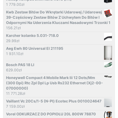
1 779.00
zł
Kwb Zestaw Bitów Do Wkrętarki Udarowej / Udarowej
39-Częściowy Zestaw Bitów Z Uchwytem Do Bitów I
Odpornymi Na Uderzenia Kluczami Nasadowymi Trzonki 1
156.21
zł
Karcher kolanko 5.031-718.0
29.99
zł
Aeg Ewh 80 Universal El 211195
1 931.10
zł
Bosch PAS 18 LI
629.00
zł
Honeywell Compact 4 Mobile Mark Iii 12 Dots/Mm
(300 Dpi) Rtc Zpl Dpl Lp Usb Rs232 Ethernet (Xj2-00-
07000000)
11 771.28
zł
Vaillant Vc 20Cs/1-5 (N-Pl) Ecotec Plus 0010024647
7 159.00
zł
Vorel ODKURZACZ DO POPIOŁU 20L 800W 78870