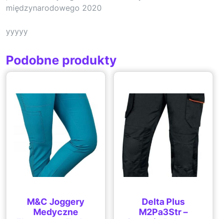
międzynarodowego 2020
yyyyy
Podobne produkty
M&C Joggery
Delta Plus
Medyczne
M2Pa3Str –