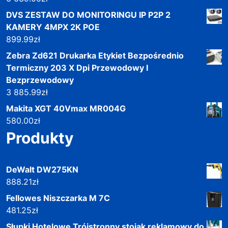
DVS ZESTAW DO MONITORINGU IP P2P 2
KAMERY 4MPX 2K POE
899.99
zł
Zebra Zd621 Drukarka Etykiet Bezpośrednio
Termiczny 203 X Dpi Przewodowy I
Bezprzewodowy
3 885.99
zł
Makita XGT 40Vmax MR004G
580.00
zł
Produkty
DeWalt DW275KN
888.21
zł
Fellowes Niszczarka M 7C
481.25
zł
Słupki Hotelowe Trójstronny stojak reklamowy do