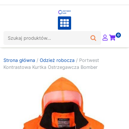
Skip
to
content
Szukaj:
0
Strona główna
/
Odzież robocza
/ Portwest
Kontrastowa Kurtka Ostrzegawcza Bomber