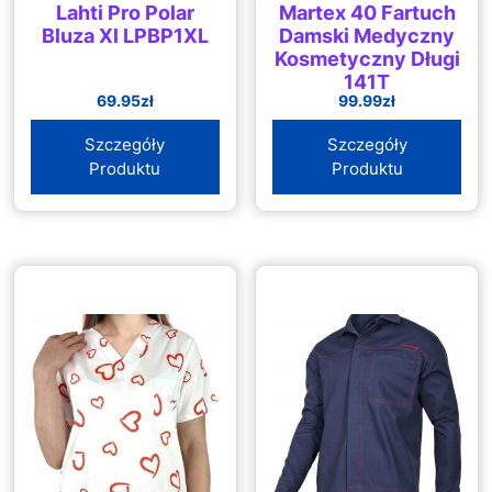
Lahti Pro Polar
Martex 40 Fartuch
Bluza Xl LPBP1XL
Damski Medyczny
Kosmetyczny Długi
141T
69.95
zł
99.99
zł
Szczegóły
Szczegóły
Produktu
Produktu