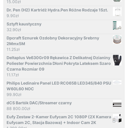
15.00
zł
Dr. Pen (H2) Kartridż Hydra.Pen Różne Rodzaje 1Szt.
9.90
zł
Sztyft kaustyczny
32.90
zł
Dpcraft Sznurek Ozdobny Dekoracyjny Srebrny
2Mmx5M
11.25
zł
Deltaplus Ve630Gr09 Rękawica Z Delikatnej Dzianiny
Poliester Powierzchnia Dłoni Pokryta Lateksem Szaro
Czarna Rozmiar 09
11.17
zł
Philips Ledinaire Panel LED RC065B LED34S/840 PSU
W60L60 NOC
99.90
zł
dCS Bartók DAC/Streamer czarny
88 800.00
zł
Eufy Zestaw 2-Kamer Eufycam 2C 1080P (2X Kamera
Eufycam 2C, Stacja Bazowa) + Indoor Cam 2K