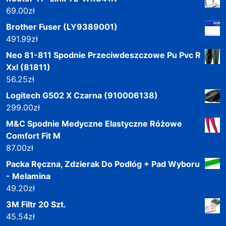
69.00
zł
Brother Fuser (LY9389001)
491.99
zł
Neo 81-811 Spodnie Przeciwdeszczowe Pu Pvc R
Xxl (81811)
56.25
zł
Logitech G502 X Czarna (910006138)
299.00
zł
M&C Spodnie Medyczne Elastyczne Różowe
Comfort Fit M
87.00
zł
Packa Ręczna, Zdzierak Do Podłóg + Pad Wyboru
- Melamina
49.20
zł
3M Filtr 20 Szt.
45.54
zł