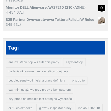
1 299.00
zł
Monitor DELL Alienware AW2721D (210-AXNU)
4 454.67
zł
B2B Partner Dwuwarstwowa Tektura Falista W Rolce
345.63
zł
Tagi
analiza stanu bhp w zakładzie pracy
asystentbhp
badania okresowe nauczycieli co obejmują
bezpieczeństwo i higiena pracy definicja
bhp co to
czynniki uciążliwe przy pracy z komputerem
czy praca na drabinie jest pracą na wysokości
ei 60 co oznacza
glowny inspektor pracy
iso 45001:2018