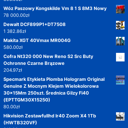
Wóz Paszowy Kongskilde Vm 8 1 S 8M3 Nowy
78 000.00
zł
Dewalt DCF899P1+DT7508
1 382.86
zł
Makita XGT 40Vmax MR004G
580.00
zł
Cofra Nt320 000 New Reno S2 Src Buty
Ochronne Czarne Brązowe
204.97
zł
Specmark Etykieta Plomba Hologram Original
Genuine Z Mocnym Klejem Wielokolorowa
30x15Mm 250szt. Średnica Gilzy Fi40
(EPTTGM30X15250)
80.00
zł
Hikvision Zestawfullhd Ir40 Zoom X4 1Tb
(HWTB320VF)