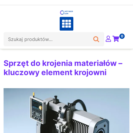
Skip
to
content
Szukaj:
0
Sprzęt do krojenia materiałów –
kluczowy element krojowni