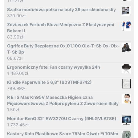
171.27
zł
Szafka modułowa półka na buty 36 par składana diy
370.00
zł
Zdziaszek Fartuch Bluza Medyczna Z Elastycznymi
Bokami L
83.90
zł
Ogrifox Buty Bezpieczne Ox.01.100 Oix-T-Sb Ox-Oix-
T-Sb Bp
68.67
zł
Ergonomiczny fotel Fan czarny wysyłka 24h
1 487.00
zł
Kindle Paperwhite 5 6,8" (B09TMF6742)
789.99
zł
R E I S Mas Kn95V Maseczka Higieniczna
Pięciowarstwowa Z Polipropylenu Z Zaworkiem Biały
1.50
zł
Monitor BenQ 32" EW3270U Czarny (9HLGVLATSE)
1 732.45
zł
Kastory Koło Plastikowe Szare 75Mm Otwór Fi 10Mm