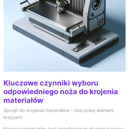
Kluczowe czynniki wyboru
odpowiedniego noża do krojenia
materiałów
Sprzęt do krojenia materiałów – kluczowy element
krojowni
Krojenie materiałów jest nieodłącznym etapem procesu