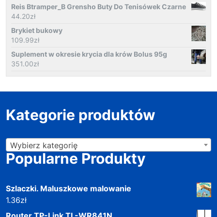
Reis Btramper_B Grensho Buty Do Tenisówek Czarne
44.20
zł
Brykiet bukowy
109.99
zł
Suplement w okresie krycia dla krów Bolus 95g
351.00
zł
Kategorie produktów
Wybierz kategorię
Popularne Produkty
Szlaczki. Maluszkowe malowanie
1.36
zł
Router TP-Link TL-WR841N