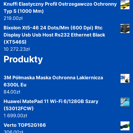
Knuffi Elastyczny Profil Ostrzegawczo Ochronny
Typ S (1000 Mm)
219.00
zł
Bixolon Xt5-46 24 Dots/Mm (600 Dpi) Rtc
Display Usb Usb Host Rs232 Ethernet Black
(XT546S)
10 272.23
zł
Produkty
3M Półmaska Maska Ochronna Lakiernicza
6300L Eu
84.00
zł
Huawei MatePad 11 Wi-Fi 6/128GB Szary
(53012FCW)
1 699.00
zł
Verto TOP52G166
306.00
zł