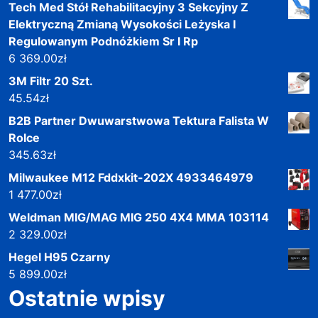
Tech Med Stół Rehabilitacyjny 3 Sekcyjny Z
Elektryczną Zmianą Wysokości Leżyska I
Regulowanym Podnóżkiem Sr I Rp
6 369.00
zł
3M Filtr 20 Szt.
45.54
zł
B2B Partner Dwuwarstwowa Tektura Falista W
Rolce
345.63
zł
Milwaukee M12 Fddxkit-202X 4933464979
1 477.00
zł
Weldman MIG/MAG MIG 250 4X4 MMA 103114
2 329.00
zł
Hegel H95 Czarny
5 899.00
zł
Ostatnie wpisy