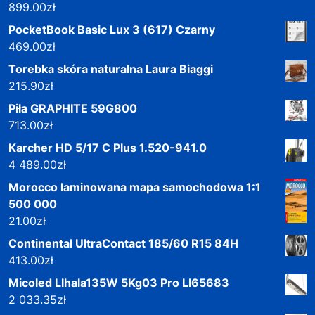
899.00
zł
PocketBook Basic Lux 3 (617) Czarny
469.00
zł
Torebka skóra naturalna Laura Biaggi
215.90
zł
Piła GRAPHITE 59G800
713.00
zł
Karcher HD 5/17 C Plus 1.520-941.0
4 489.00
zł
Morocco laminowana mapa samochodowa 1:1
500 000
21.00
zł
Continental UltraContact 185/60 R15 84H
413.00
zł
Micoled Llhala135W 5Kg03 Pro Ll65683
2 033.35
zł