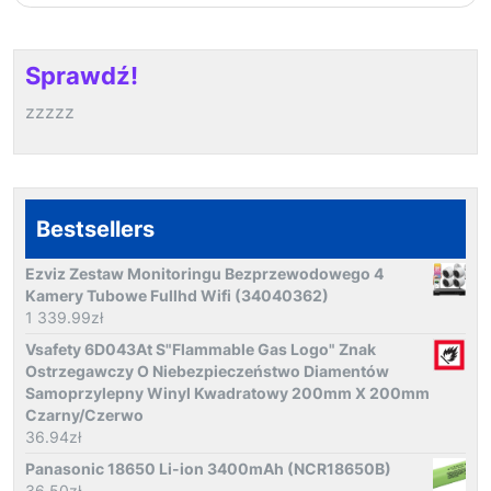
Sprawdź!
zzzzz
Bestsellers
Ezviz Zestaw Monitoringu Bezprzewodowego 4
Kamery Tubowe Fullhd Wifi (34040362)
1 339.99
zł
Vsafety 6D043At S"Flammable Gas Logo" Znak
Ostrzegawczy O Niebezpieczeństwo Diamentów
Samoprzylepny Winyl Kwadratowy 200mm X 200mm
Czarny/Czerwo
36.94
zł
Panasonic 18650 Li-ion 3400mAh (NCR18650B)
36.50
zł