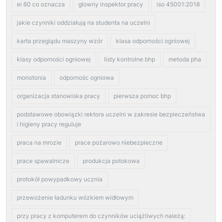
ei 60 co oznacza
glowny inspektor pracy
iso 45001:2018
jakie czynniki oddziałują na studenta na uczelni
karta przeglądu maszyny wzór
klasa odporności ogniowej
klasy odporności ogniowej
listy kontrolne bhp
metoda pha
monotonia
odpornośc ogniowa
organizacja stanowiska pracy
pierwsza pomoc bhp
podstawowe obowiązki rektora uczelni w zakresie bezpieczeństwa
i higieny pracy reguluje
praca na mrozie
prace pożarowo niebezpieczne
prace spawalnicze
produkcja potokowa
protokół powypadkowy ucznia
przewożenie ładunku wózkiem widłowym
przy pracy z komputerem do czynników uciążliwych należą: