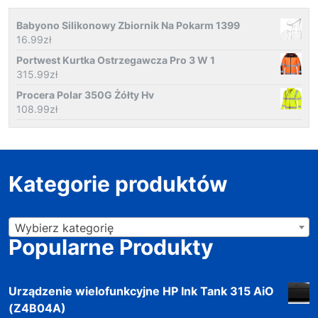
Babyono Silikonowy Zbiornik Na Pokarm 1399
16.99
zł
Portwest Kurtka Ostrzegawcza Pro 3 W 1
315.99
zł
Procera Polar 350G Żółty Hv
108.99
zł
Kategorie produktów
Wybierz kategorię
Popularne Produkty
Urządzenie wielofunkcyjne HP Ink Tank 315 AiO
(Z4B04A)