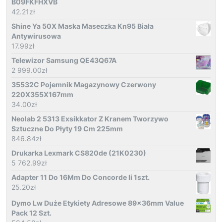
B09FKFHXVB
42.21
zł
Shine Ya 50X Maska Maseczka Kn95 Biała
Antywirusowa
17.99
zł
Telewizor Samsung QE43Q67A
2 999.00
zł
35532C Pojemnik Magazynowy Czerwony
220X355X167mm
34.00
zł
Neolab 2 5313 Exsikkator Z Kranem Tworzywo
Sztuczne Do Płyty 19 Cm 225mm
846.84
zł
Drukarka Lexmark CS820de (21K0230)
5 762.99
zł
Adapter 11 Do 16Mm Do Concorde Ii 1szt.
25.20
zł
Dymo Lw Duże Etykiety Adresowe 89x36mm Value
Pack 12 Szt.