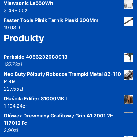
Viewsonic Ls550Wh
3 499.00
zł
Faster Tools Pilnik Tarnik Płaski 200Mm
19.98
zł
Produkty
Parkside 4056232688918
137.73
zł
Neo Buty Półbuty Robocze Trampki Metal 82-110
R 39
227.55
zł
Głośniki Edifier S1000MKII
1 104.24
zł
Ołówek Drewniany Grafitowy Grip A1 2001 2H
117012 Fc
3.90
zł