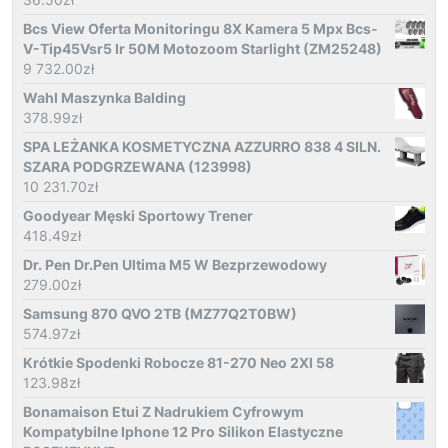
Bcs View Oferta Monitoringu 8X Kamera 5 Mpx Bcs-
V-Tip45Vsr5 Ir 50M Motozoom Starlight (ZM25248)
9 732.00
zł
Wahl Maszynka Balding
378.99
zł
SPA LEŻANKA KOSMETYCZNA AZZURRO 838 4 SILN.
SZARA PODGRZEWANA (123998)
10 231.70
zł
Goodyear Męski Sportowy Trener
418.49
zł
Dr. Pen Dr.Pen Ultima M5 W Bezprzewodowy
279.00
zł
Samsung 870 QVO 2TB (MZ77Q2T0BW)
574.97
zł
Krótkie Spodenki Robocze 81-270 Neo 2Xl 58
123.98
zł
Bonamaison Etui Z Nadrukiem Cyfrowym
Kompatybilne Iphone 12 Pro Silikon Elastyczne