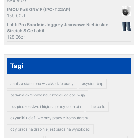
584.50
zł
IMOU PoE ONVIF (IPC-T22AP)
159.00
zł
Lahti Pro Spodnie Joggery Jeansowe Niebieskie
Stretch S Ce Lahti
128.26
zł
Tagi
analiza stanu bhp w zakładzie pracy
asystentbhp
badania okresowe nauczycieli co obejmują
bezpieczeństwo i higiena pracy definicja
bhp co to
czynniki uciążliwe przy pracy z komputerem
czy praca na drabinie jest pracą na wysokości