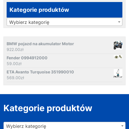
Kategorie produktów
Wybierz kategorię
BMW pojazd na akumulator Motor
922.00
zł
Fender 0994912000
59.00
zł
ETA Avanto Turquoise 351990010
569.00
zł
Kategorie produktów
Wybierz kategorię