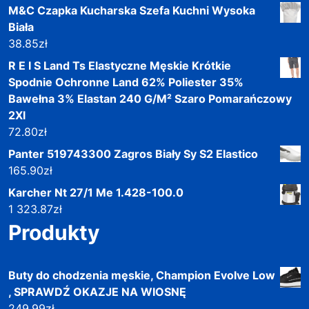
M&C Czapka Kucharska Szefa Kuchni Wysoka
Biała
38.85
zł
R E I S Land Ts Elastyczne Męskie Krótkie
Spodnie Ochronne Land 62% Poliester 35%
Bawełna 3% Elastan 240 G/M² Szaro Pomarańczowy
2Xl
72.80
zł
Panter 519743300 Zagros Biały Sy S2 Elastico
165.90
zł
Karcher Nt 27/1 Me 1.428-100.0
1 323.87
zł
Produkty
Buty do chodzenia męskie, Champion Evolve Low
, SPRAWDŹ OKAZJE NA WIOSNĘ
249.99
zł