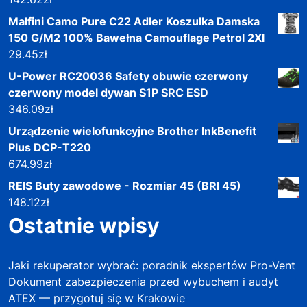
Malfini Camo Pure C22 Adler Koszulka Damska
150 G/M2 100% Bawełna Camouflage Petrol 2Xl
29.45
zł
U-Power RC20036 Safety obuwie czerwony
czerwony model dywan S1P SRC ESD
346.09
zł
Urządzenie wielofunkcyjne Brother InkBenefit
Plus DCP-T220
674.99
zł
REIS Buty zawodowe - Rozmiar 45 (BRI 45)
148.12
zł
Ostatnie wpisy
Jaki rekuperator wybrać: poradnik ekspertów Pro-Vent
Dokument zabezpieczenia przed wybuchem i audyt
ATEX — przygotuj się w Krakowie