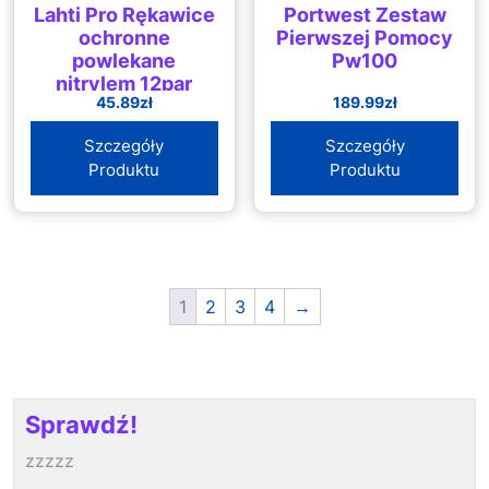
Lahti Pro Rękawice
Portwest Zestaw
ochronne
Pierwszej Pomocy
powlekane
Pw100
nitrylem 12par
45.89
zł
189.99
zł
rozmiar 9, LahtiPro
– L220109W
Szczegóły
Szczegóły
Produktu
Produktu
1
2
3
4
→
Sprawdź!
zzzzz