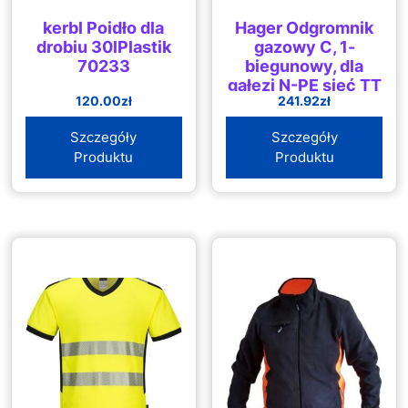
kerbl Poidło dla
Hager Odgromnik
drobiu 30lPlastik
gazowy C, 1-
70233
biegunowy, dla
gałęzi N-PE sieć TT
120.00
zł
241.92
zł
SPN118
Szczegóły
Szczegóły
Produktu
Produktu