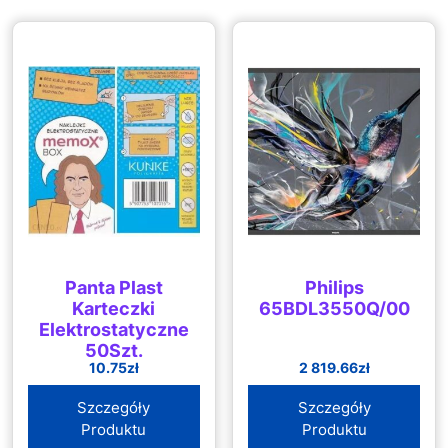
Panta Plast
Philips
Karteczki
65BDL3550Q/00
Elektrostatyczne
50Szt.
10.75
zł
2 819.66
zł
Pomarańczowe
Szczegóły
Szczegóły
Produktu
Produktu