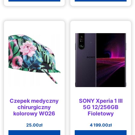
Czepek medyczny
SONY Xperia 1 III
chirurgiczny
5G 12/256GB
kolorowy W026
Fioletowy
25.00
zł
4 199.00
zł