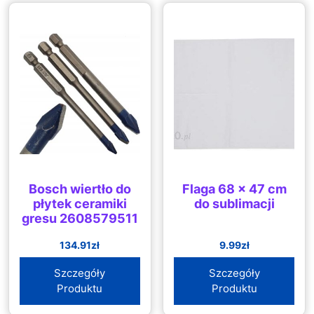
Bosch wiertło do
Flaga 68 x 47 cm
płytek ceramiki
do sublimacji
gresu 2608579511
134.91
zł
9.99
zł
Szczegóły
Szczegóły
Produktu
Produktu