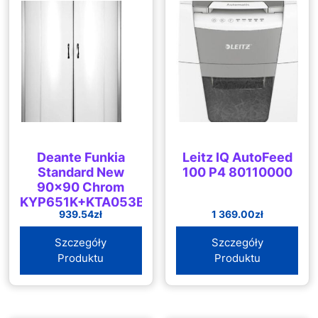
Deante Funkia
Leitz IQ AutoFeed
Standard New
100 P4 80110000
90×90 Chrom
KYP651K+KTA053B
939.54
zł
1 369.00
zł
Szczegóły
Szczegóły
Produktu
Produktu