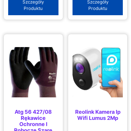
Szczegóły
Szczegóły
Produktu
Produktu
Atg 56 427/08
Reolink Kamera Ip
Rękawice
Wifi Lumus 2Mp
Ochronne I
Robocze Szare