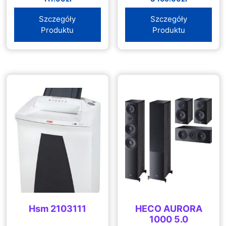
Szczegóły
Szczegóły
Produktu
Produktu
Hsm 2103111
HECO AURORA
1000 5.0