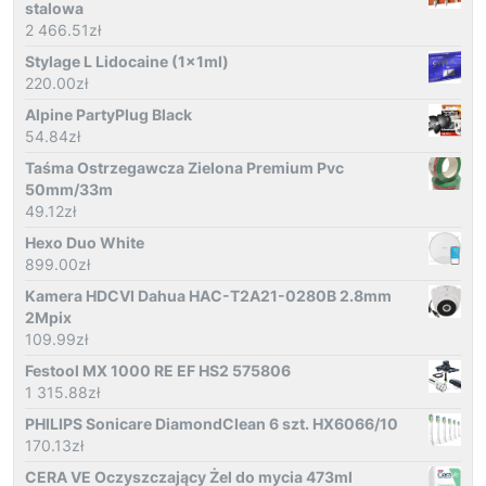
stalowa
2 466.51
zł
Stylage L Lidocaine (1x1ml)
220.00
zł
Alpine PartyPlug Black
54.84
zł
Taśma Ostrzegawcza Zielona Premium Pvc
50mm/33m
49.12
zł
Hexo Duo White
899.00
zł
Kamera HDCVI Dahua HAC-T2A21-0280B 2.8mm
2Mpix
109.99
zł
Festool MX 1000 RE EF HS2 575806
1 315.88
zł
PHILIPS Sonicare DiamondClean 6 szt. HX6066/10
170.13
zł
CERA VE Oczyszczający Żel do mycia 473ml