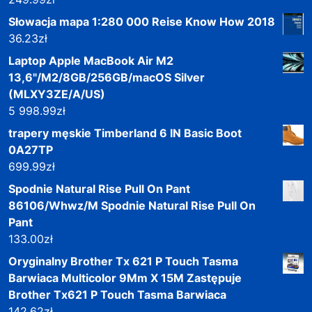
Słowacja mapa 1:280 000 Reise Know How 2018
36.23
zł
Laptop Apple MacBook Air M2
13,6"/M2/8GB/256GB/macOS Silver
(MLXY3ZE/A/US)
5 998.99
zł
trapery męskie Timberland 6 IN Basic Boot
0A27TP
699.99
zł
Spodnie Natural Rise Pull On Pant
86106/Whwz/M Spodnie Natural Rise Pull On
Pant
133.00
zł
Oryginalny Brother Tx 621 P Touch Tasma
Barwiaca Multicolor 9Mm X 15M Zastępuje
Brother Tx621 P Touch Tasma Barwiaca
142.62
zł