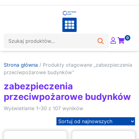
Skip
to
content
Szukaj:
0
Strona główna
/ Produkty otagowane „zabezpieczenia
przeciwpożarowe budynków”
zabezpieczenia
przeciwpożarowe budynków
Sorted
Wyświetlanie 1–30 z 107 wyników
by
latest