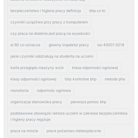
bezpieczeństwo i higiena pracy definicja
bhp co to
czynniki uciążliwe przy pracy z komputerem
czy praca na drabinie jest pracą na wysokości
ei 60 co oznacza
glowny inspektor pracy
iso 45001:2018
jakie czynniki oddziałują na studenta na uczelni
karta przeglądu maszyny wzór
klasa odporności ogniowej
klasy odporności ogniowej
listy kontrolne bhp
metoda pha
monotonia
odpornośc ogniowa
organizacja stanowiska pracy
pierwsza pomoc bhp
podstawowe obowiązki rektora uczelni w zakresie bezpieczeństwa
i higieny pracy reguluje
praca na mrozie
prace pożarowo niebezpieczne