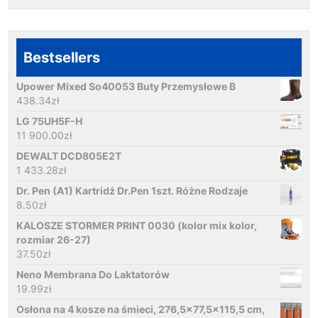
Bestsellers
Upower Mixed So40053 Buty Przemysłowe B
438.34
zł
LG 75UH5F-H
11 900.00
zł
DEWALT DCD805E2T
1 433.28
zł
Dr. Pen (A1) Kartridż Dr.Pen 1szt. Różne Rodzaje
8.50
zł
KALOSZE STORMER PRINT 0030 (kolor mix kolor,
rozmiar 26-27)
37.50
zł
Neno Membrana Do Laktatorów
19.99
zł
Osłona na 4 kosze na śmieci, 276,5x77,5x115,5 cm,