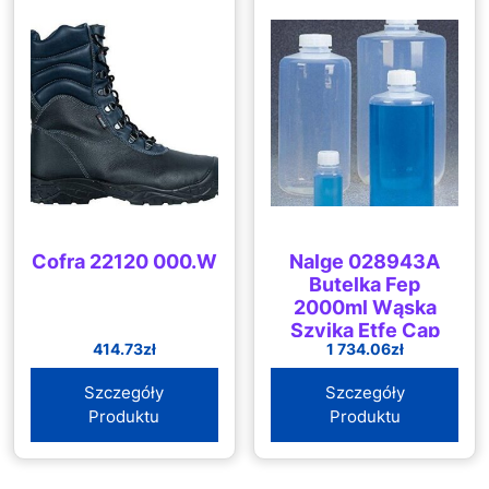
Cofra 22120 000.W
Nalge 028943A
Butelka Fep
2000ml Wąska
Szyjka Etfe Cap
414.73
zł
1 734.06
zł
Szczegóły
Szczegóły
Produktu
Produktu