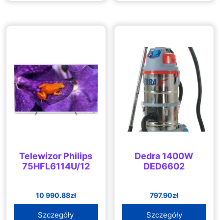
Telewizor Philips
Dedra 1400W
75HFL6114U/12
DED6602
10 990.88
zł
797.90
zł
Szczegóły
Szczegóły