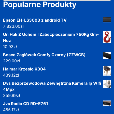
Popularne Produkty
Epson EH-LS300B z android TV
7 823.00
zł
Un Hak Z Uchem I Zabezpieczeniem 750Kg Gm-
Huz
10.93
zł
Besco Zagłówek Comfy Czarny (ZZWCB)
229.00
zł
Halmar Krzesło K304
439.12
zł
Dvs Bezprzewodowa Zewnętrzna Kamera Ip Wifi
4Mpx
359.99
zł
Jvc Radio CD RD-E761
485.17
zł