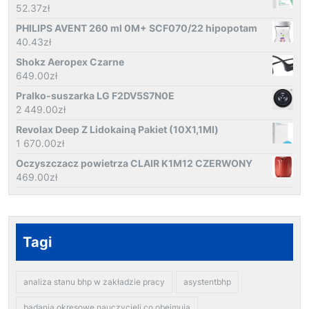
52.37
zł
PHILIPS AVENT 260 ml 0M+ SCF070/22 hipopotam
40.43
zł
Shokz Aeropex Czarne
649.00
zł
Pralko-suszarka LG F2DV5S7N0E
2 449.00
zł
Revolax Deep Z Lidokainą Pakiet (10X1,1Ml)
1 670.00
zł
Oczyszczacz powietrza CLAIR K1M12 CZERWONY
469.00
zł
Tagi
analiza stanu bhp w zakładzie pracy
asystentbhp
badania okresowe nauczycieli co obejmują