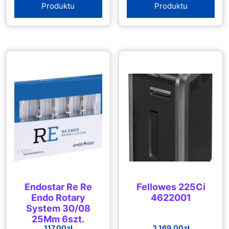
Produktu
Produktu
Endostar Re Re
Fellowes 225Ci
Endo Rotary
4622001
System 30/08
25Mm 6szt.
117.00
zł
3 169.00
zł