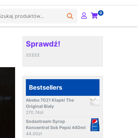
ukaj:
0
Sprawdź!
zzzzz
Bestsellers
Abeba 7021 Klapki The
Original Biały
270.74
zł
Sodastream Syrop
Koncentrat Sok Pepsi 440ml
44.00
zł