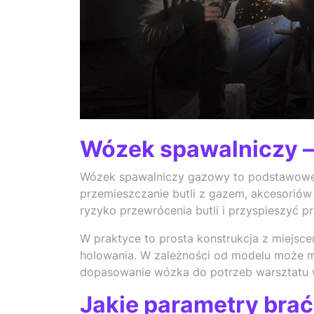
Wózek spawalniczy —
Wózek spawalniczy gazowy to podstawowe 
przemieszczanie butli z gazem, akcesoriów
ryzyko przewrócenia butli i przyspieszyć 
W praktyce to prosta konstrukcja z miejsce
holowania. W zależności od modelu może m
dopasowanie wózka do potrzeb warsztatu w
Jakie parametry bra