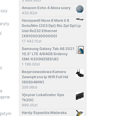
3 689.99
zł
Amazon Echo 4 Alexa szary
ższy
430.82
zł
Honeywell Nova 6 Mark Ii 8
aryty
Dots/Mm (203 Dpi) Rtc Zpl Dpl Lp
Usb Rs232 Ethernet
ać
(X910003000000)
17 442.15
zł
Samsung Galaxy Tab A8 2021
10,5" LTE 4/64GB Srebrny
(SM-X205NZSEEUE)
1 199.00
zł
yć
Bezprzewodowa Kamera
Zewnętrzna Ip Wifi Full Hd
(60S04MW)
209.99
zł
na
Vjoycar Lokalizator Gps
tępne
Tk20C
999.00
zł
Hardy Szpachla Malarska
zęstym