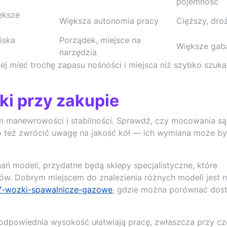
pojemność
ększe
Większa autonomia pracy
Cięższy, dro
iska
Porządek, miejsce na
Większe gab
narzędzia
ej mieć trochę zapasu nośności i miejsca niż szybko szuk
i przy zakupie
 manewrowości i stabilności. Sprawdź, czy mocowania są
to też zwrócić uwagę na jakość kół — ich wymiana może b
ń modeli, przydatne będą sklepy specjalistyczne, które
ków. Dobrym miejscem do znalezienia różnych modeli jest 
127-wozki-spawalnicze-gazowe
, gdzie można porównać dos
odpowiednia wysokość ułatwiają pracę, zwłaszcza przy c