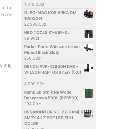
1 319.00
zł
na do
OLEO-MAC KOSIARKA OM
Trzeci
106/22 H
22 998.00
zł
NEO TOOLS 81-565-XL
89.90
zł
Parker Pióro Wieczne Urban
Muted Black Złoty
250.99
zł
 się,
DENON AVR-X2800H DAB +
WILSON RAPTOR 9 max (5.0)
-
8 999.00
zł
Ramp Zbiornik Na Wodę
Deszczową 500L (RZB500)
294.00
zł
DVS MONITORING IP 8 KAMER
8MPX 4K Z POE LED FULL
COLOR