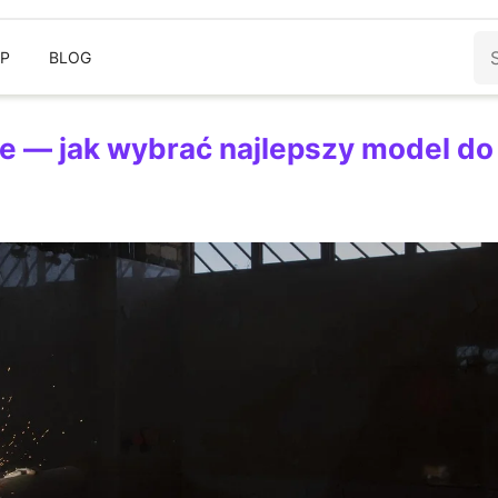
Sz
EP
BLOG
 — jak wybrać najlepszy model do