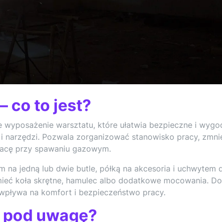
 co to jest?
wyposażenie warsztatu, które ułatwia bezpieczne i wygo
 i narzędzi. Pozwala zorganizować stanowisko pracy, zmni
pracę przy spawaniu gazowym.
m na jedną lub dwie butle, półką na akcesoria i uchwytem 
ieć koła skrętne, hamulec albo dodatkowe mocowania. D
pływa na komfort i bezpieczeństwo pracy.
ć pod uwagę?