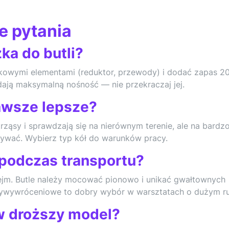
e pytania
ka do butli?
kowymi elementami (reduktor, przewody) i dodać zapas 
ają maksymalną nośność — nie przekraczaj jej.
awsze lepsze?
rząsy i sprawdzają się na nierównym terenie, ale na bardz
żywać. Wybierz typ kół do warunków pracy.
 podczas transportu?
jm. Butle należy mocować pionowo i unikać gwałtownych
ywywróceniowe to dobry wybór w warsztatach o dużym ru
w droższy model?