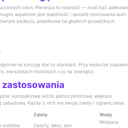
luczowych cech. Pierwsza to nośność — musi być adekwat
rugim aspektem jest stabilność i sposób mocowania butli. 
równym podłożu, plastikowe na gładkich posadzkach.
y
dporna na korozję stal to standard. Przy wyborze zastanów
h, warsztatach mobilnych czy na zewnątrz.
h zastosowania
ypów: kompaktowe wózki jednocylindrowe, większe
zabudową. Każdy z nich ma swoje zalety i ograniczenia.
Zalety
Wady
Mniejsza
e mobilne
Zwarty, lekki, tani