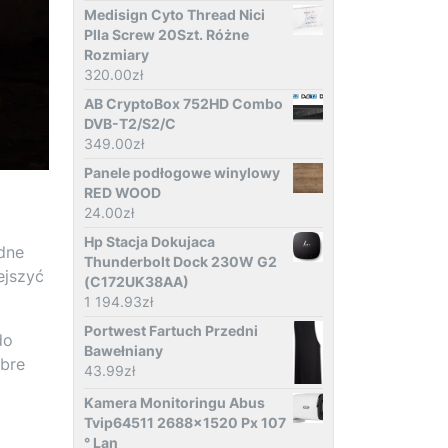
Medisign Cyto Thread Nici
Plla Screw 20Szt. Różne
Rozmiary
320.00
zł
AB CryptoBox 752HD Combo
DVB-T2/S2/C
349.00
zł
Panele podłogowe winylowy
RED WOOD
24.00
zł
Hp Stacja Dokujaca
dne
Thunderbolt Dock 230W G2
ejszyć
(C172UK38AA)
1 194.93
zł
Portwest Fartuch Przedni
do
Bawełniany
obre
43.99
zł
Kamera Monitoringu Abus
Tvip64511 2688x1520 Px 107
° Lan