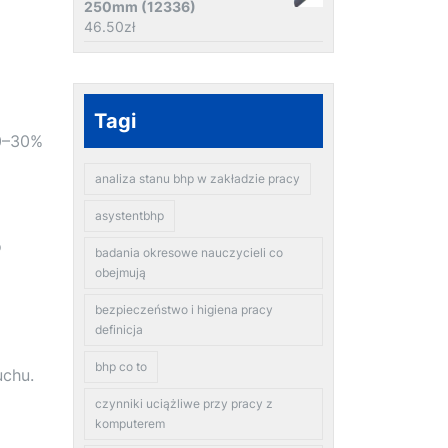
250mm (12336)
46.50
zł
Tagi
20–30%
analiza stanu bhp w zakładzie pracy
asystentbhp
o
badania okresowe nauczycieli co
obejmują
bezpieczeństwo i higiena pracy
definicja
bhp co to
chu.
czynniki uciążliwe przy pracy z
komputerem