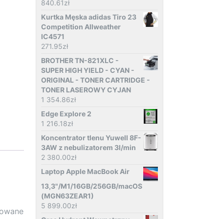
840.61
zł
Kurtka Męska adidas Tiro 23
Competition Allweather
IC4571
271.95
zł
BROTHER TN-821XLC -
SUPER HIGH YIELD - CYAN -
ORIGINAL - TONER CARTRIDGE -
TONER LASEROWY CYJAN
1 354.86
zł
Edge Explore 2
1 216.18
zł
Koncentrator tlenu Yuwell 8F-
3AW z nebulizatorem 3l/min
2 380.00
zł
Laptop Apple MacBook Air
13,3"/M1/16GB/256GB/macOS
(MGN63ZEAR1)
5 899.00
zł
cowane