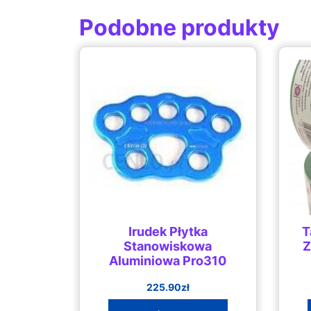
Podobne produkty
Irudek Płytka
T
Stanowiskowa
Z
Aluminiowa Pro310
225.90
zł