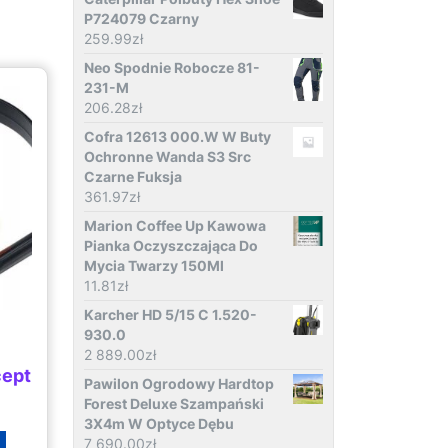
P724079 Czarny
259.99
zł
Neo Spodnie Robocze 81-
231-M
206.28
zł
Cofra 12613 000.W W Buty
Ochronne Wanda S3 Src
Czarne Fuksja
361.97
zł
Marion Coffee Up Kawowa
Pianka Oczyszczająca Do
Mycia Twarzy 150Ml
11.81
zł
Karcher HD 5/15 C 1.520-
930.0
2 889.00
zł
cept
Pawilon Ogrodowy Hardtop
Forest Deluxe Szampański
3X4m W Optyce Dębu
7 690.00
zł