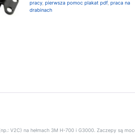
pracy
,
pierwsza pomoc plakat pdf
,
praca na
drabinach
(np.: V2C) na hełmach 3M H-700 i G3000. Zaczepy są mo