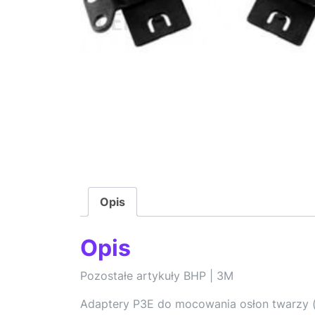
Opis
Opis
Pozostałe artykuły BHP | 3M
Adaptery P3E do mocowania osłon twarzy 