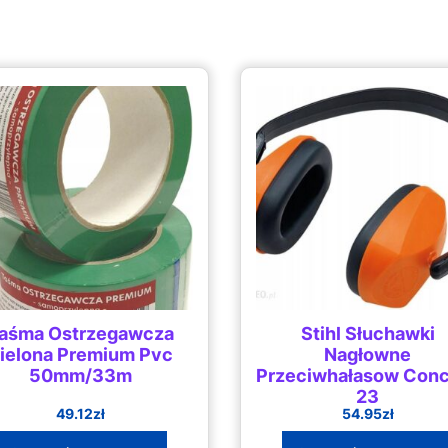
aśma Ostrzegawcza
Stihl Słuchawki
ielona Premium Pvc
Nagłowne
50mm/33m
Przeciwhałasow Con
23
49.12
zł
54.95
zł