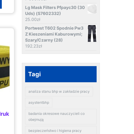
Lg Mask Filters Pfpayc30 (30
Uds) (S7602332)
25.00
zł
Portwest T602 Spodnie Pw3
Z Kieszeniami Kaburowymi;
Szary/Czarny (28)
192.23
zł
Tagi
analiza stanu bhp w zakładzie pracy
asystentbhp
druk
badania okresowe nauczycieli co
obejmują
bezpieczeństwo i higiena pracy