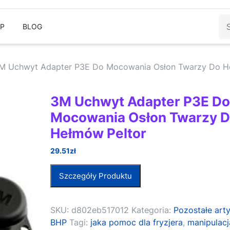
Sz
EP
BLOG
M Uchwyt Adapter P3E Do Mocowania Osłon Twarzy Do 
3M Uchwyt Adapter P3E D
Mocowania Osłon Twarzy 
Hełmów Peltor
29.51
zł
Szczegóły Produktu
SKU:
d802eb517012
Kategoria:
Pozostałe art
BHP
Tagi:
jaka pomoc dla fryzjera
,
manipulac