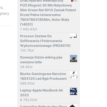
Gras Hydrant Wewnętrzny
Fi25 Długość 30 Mb Natynkowy
i,
Slim Green Ral 9010 Zamek Patent
ptery
Drzwi Pełne Uniwersalne
780X780X180Mm, Kolor Biały
(14051)
1 442.43
zł
Proxxon Zestaw Do
Szlifowania I Polerowania
Wykończeniowego (PR29070)
150.76
zł
Szwecja Gdzie wiking pije
owsiane latte
34.40
zł
Biurko Gamingowe Narożne
180X120 Led Rgb Producent
589.00
zł
Laptop Apple MacBook Air
2022
8 792.00
zł
Caterpillar Półbuty Hex Shoe