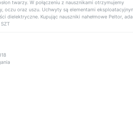
osłon twarzy. W połączeniu z nausznikami otrzymujemy
, oczu oraz uszu. Uchwyty są elementami eksploatacyjnym
ci dielektryczne. Kupując nauszniki nahełmowe Peltor, ada
 SZT
018
gania