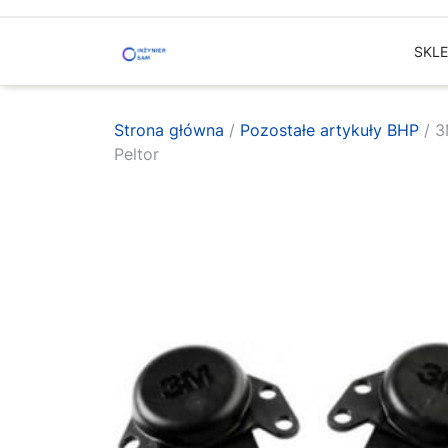
Skip
to
SKL
content
Strona główna
/
Pozostałe artykuły BHP
/ 3
Peltor