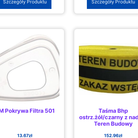
Szczegóły Produktu
Szczegóły Produktu
M Pokrywa Filtra 501
Taśma Bhp
ostrz.żół/czarny z na
Teren Budowy
13.67
zł
152.96
zł