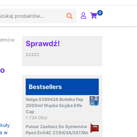
ukaj:
0
Hełmów
Sprawdź!
zzzzz
o
Do
Bestsellers
Nalge 028943A Butelka Fep
2000ml Wąska Szyjka Etfe
Cap
1 734.06
zł
ykuły
Pulsar Zasilacz Do Systemów
ja w
Ppoż En54C 27,6V/3A/2X17Ah