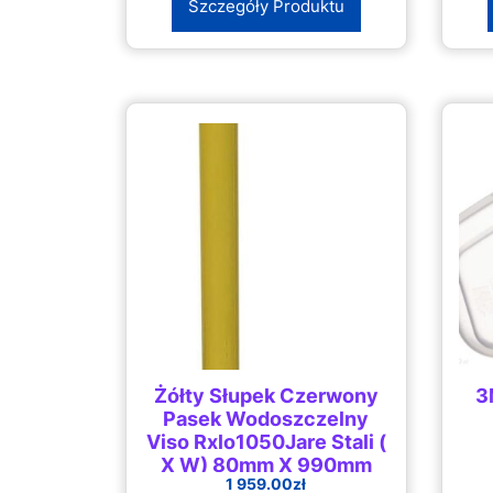
Szczegóły Produktu
Żółty Słupek Czerwony
3
Pasek Wodoszczelny
Viso Rxlo1050Jare Stali (
X W) 80mm X 990mm
1 959.00
zł