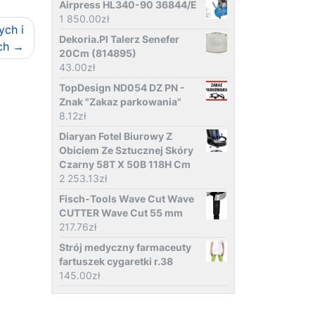
Airpress HL340-90 36844/E
1 850.00
zł
ych i
Dekoria.Pl Talerz Senefer
ch
20Cm (814895)
43.00
zł
TopDesign ND054 DZ PN -
Znak "Zakaz parkowania"
8.12
zł
Diaryan Fotel Biurowy Z
Obiciem Ze Sztucznej Skóry
Czarny 58T X 50B 118H Cm
2 253.13
zł
Fisch-Tools Wave Cut Wave
CUTTER Wave Cut 55 mm
217.76
zł
Strój medyczny farmaceuty
fartuszek cygaretki r.38
145.00
zł