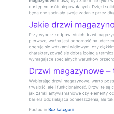
magazynowe
muszą być zatem nie tylko w
dostępem osób niepowołanych. Dzięki solid
będą one spełniały swoje zadanie przez dłu
Jakie drzwi magazyn
Przy wyborze odpowiednich drzwi magazyn
pierwsze, ważna jest odporność na uderzen
operuje się wózkami widłowymi czy ciężkim
charakteryzować się dobrą izolacją termic
wymagające specjalnych warunków przech
Drzwi magazynowe – t
Wybierając drzwi magazynowe, warto posta
trwałość, ale i funkcjonalność. Drzwi te 
jak zamki antywłamaniowe czy elementy o
bariera oddzielająca pomieszczenia, ale t
Posted in
Bez kategorii