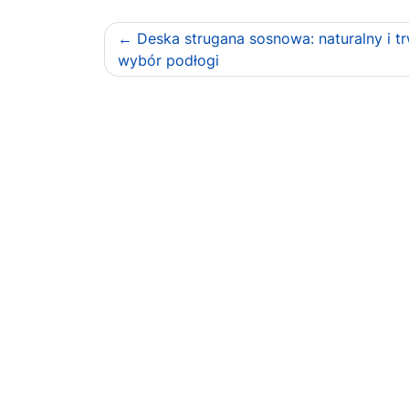
Nawigacja
Deska strugana sosnowa: naturalny i t
wybór podłogi
wpisu