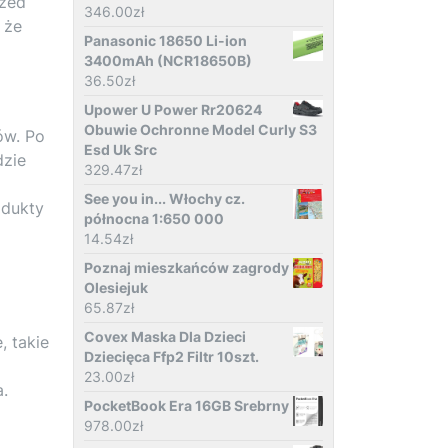
rzed
346.00
zł
 że
Panasonic 18650 Li-ion
3400mAh (NCR18650B)
36.50
zł
Upower U Power Rr20624
Obuwie Ochronne Model Curly S3
ów. Po
Esd Uk Src
dzie
329.47
zł
See you in... Włochy cz.
odukty
północna 1:650 000
14.54
zł
Poznaj mieszkańców zagrody
Olesiejuk
65.87
zł
Covex Maska Dla Dzieci
, takie
Dziecięca Ffp2 Filtr 10szt.
23.00
zł
a.
PocketBook Era 16GB Srebrny
978.00
zł