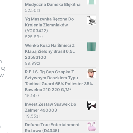
Medyczna Damska Błękitna
52.50
zł
Yg Maszynka Ręczna Do
Krojenia Ziemniaków
(YG03422)
525.83
zł
Wenko Kosz Na Śmieci Z
Klapą Zielony Brasil 6,5L
23583100
h
99.99
zł
 są
R.E.I.S. Tg Cap Czapka Z
 W
Sztywnym Daszkiem Typu
Tactical Guard 65% Poliester 35%
Bawełna 210 220 G/M²
15.14
zł
Invest Zestaw Ssawek Do
Zelmer 490003
19.55
zł
Defunc True Entertainment
i
Różowa (D4345)