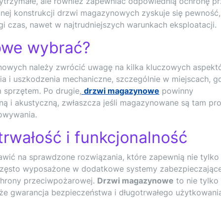
ytrzymałe, ale również zapewniać odpowiednią ochronę p
nej konstrukcji drzwi magazynowych zyskuje się pewność,
gi czas, nawet w najtrudniejszych warunkach eksploatacji.
owe wybrać?
owych należy zwrócić uwagę na kilka kluczowych aspekt
ia i uszkodzenia mechaniczne, szczególnie w miejscach, g
 sprzętem. Po drugie,
drzwi magazynowe
powinny
zną i akustyczną, zwłaszcza jeśli magazynowane są tam pr
owywania.
rwałość i funkcjonalność
wić na sprawdzone rozwiązania, które zapewnią nie tylko
są często wyposażone w dodatkowe systemy zabezpieczające
chrony przeciwpożarowej.
Drzwi magazynowe
to nie tylko
akże gwarancja bezpieczeństwa i długotrwałego użytkowani