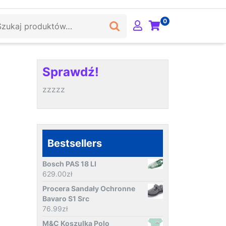
ukaj:
0
Sprawdź!
zzzzz
Bestsellers
Bosch PAS 18 LI
629.00
zł
Procera Sandały Ochronne
Bavaro S1 Src
76.99
zł
M&C Koszulka Polo