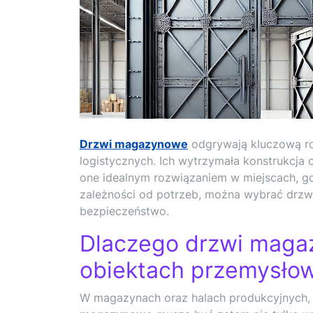
Drzwi magazynowe
odgrywają kluczową ro
logistycznych. Ich wytrzymała konstrukcja
one idealnym rozwiązaniem w miejscach, g
zależności od potrzeb, można wybrać drzwi
bezpieczeństwo.
Dlaczego drzwi maga
obiektach przemysło
W magazynach oraz halach produkcyjnych, 