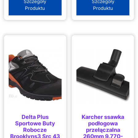
Szczegóły
Szczegóły
Produktu
Produktu
Delta Plus
Karcher ssawka
Sportowe Buty
podłogowa
Robocze
przełączalna
Brooklyns3 Src 43
260mm 9.770-