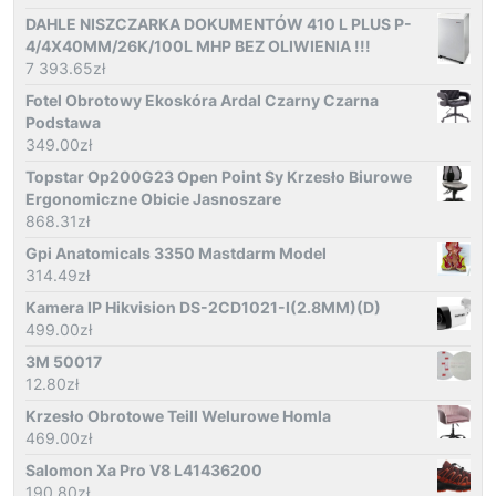
DAHLE NISZCZARKA DOKUMENTÓW 410 L PLUS P-
4/4X40MM/26K/100L MHP BEZ OLIWIENIA !!!
7 393.65
zł
Fotel Obrotowy Ekoskóra Ardal Czarny Czarna
Podstawa
349.00
zł
Topstar Op200G23 Open Point Sy Krzesło Biurowe
Ergonomiczne Obicie Jasnoszare
868.31
zł
Gpi Anatomicals 3350 Mastdarm Model
314.49
zł
Kamera IP Hikvision DS-2CD1021-I(2.8MM)(D)
499.00
zł
3M 50017
12.80
zł
Krzesło Obrotowe Teill Welurowe Homla
469.00
zł
Salomon Xa Pro V8 L41436200
190.80
zł