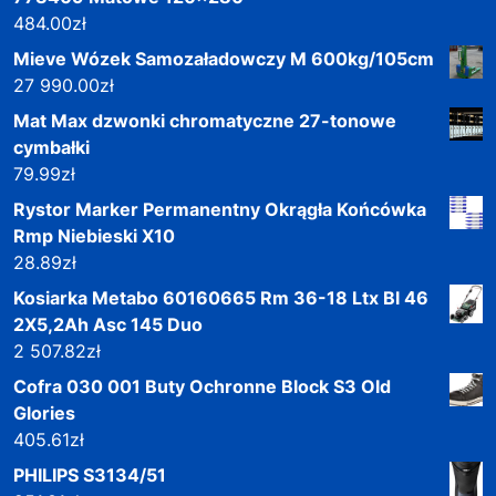
484.00
zł
Mieve Wózek Samozaładowczy M 600kg/105cm
27 990.00
zł
Mat Max dzwonki chromatyczne 27-tonowe
cymbałki
79.99
zł
Rystor Marker Permanentny Okrągła Końcówka
Rmp Niebieski X10
28.89
zł
Kosiarka Metabo 60160665 Rm 36-18 Ltx Bl 46
2X5,2Ah Asc 145 Duo
2 507.82
zł
Cofra 030 001 Buty Ochronne Block S3 Old
Glories
405.61
zł
PHILIPS S3134/51