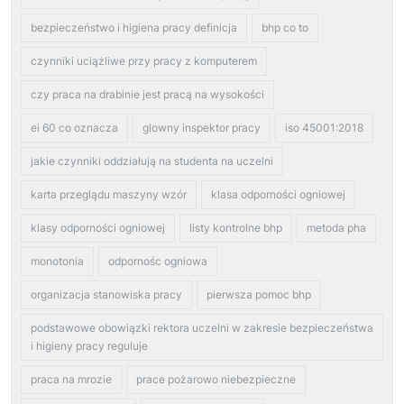
bezpieczeństwo i higiena pracy definicja
bhp co to
czynniki uciążliwe przy pracy z komputerem
czy praca na drabinie jest pracą na wysokości
ei 60 co oznacza
glowny inspektor pracy
iso 45001:2018
jakie czynniki oddziałują na studenta na uczelni
karta przeglądu maszyny wzór
klasa odporności ogniowej
klasy odporności ogniowej
listy kontrolne bhp
metoda pha
monotonia
odpornośc ogniowa
organizacja stanowiska pracy
pierwsza pomoc bhp
podstawowe obowiązki rektora uczelni w zakresie bezpieczeństwa
i higieny pracy reguluje
praca na mrozie
prace pożarowo niebezpieczne