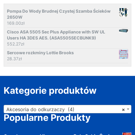
Pompa Do Wody Brudnej Czystej Szamba Ścieków
2650W
169.00
zł
Cisco ASA 5505 Sec Plus Appliance with SW UL
Users HA 3DES AES. (ASA5505SECBUNK9)
552.27
zł
Sercowe rozkminy Lottie Brooks
28.37
zł
Kategorie produktów
Akcesoria do odkurzaczy (4)
×
Popularne Produkty