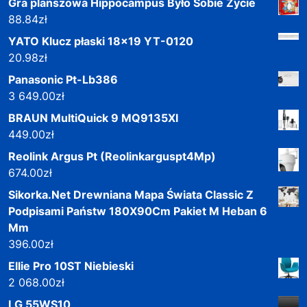
Gra planszowa Hippocampus Było Sobie Życie
88.84
zł
YATO Klucz płaski 18x19 YT-0120
20.98
zł
Panasonic Pt-Lb386
3 649.00
zł
BRAUN MultiQuick 9 MQ9135XI
449.00
zł
Reolink Argus Pt (Reolinkarguspt4Mp)
674.00
zł
Sikorka.Net Drewniana Mapa Świata Classic Z
Podpisami Państw 180X90Cm Pakiet M Heban 6
Mm
396.00
zł
Ellie Pro 10ST Niebieski
2 068.00
zł
LG 55WS10