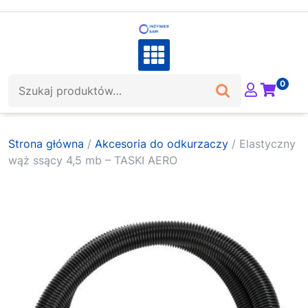
Skip
to
content
Szukaj:
0
Strona główna
/
Akcesoria do odkurzaczy
/ Elastyczny
wąż ssący 4,5 mb – TASKI AERO