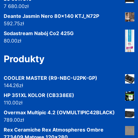
7 680.00
zł
Deante Jasmin Nero 80x140 KTJ_N72P
592.75
zł
Sodastream Nabój Co2 425G
80.00
zł
Produkty
COOLER MASTER (R9-NBC-U2PK-GP)
144.26
zł
HP 351XL KOLOR (CB338EE)
110.00
zł
Overmax Multipic 4.2 (OVMULTIPIC42BLACK)
789.00
zł
Rex Ceramiche Rex Atmospheres Ombre
773409 Matowe 120x280