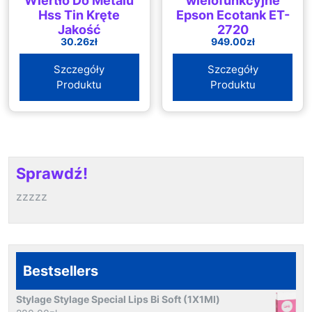
Wiertło Do Metalu
wielofunkcyjne
Hss Tin Kręte
Epson Ecotank ET-
Jakość
2720
30.26
zł
949.00
zł
Przemysłowa
Precyzyjne
Szczegóły
Szczegóły
Uziemienie
Produktu
Produktu
Wysoka Prędkość
Cięcia Din 338
238665
Sprawdź!
zzzzz
Bestsellers
Stylage Stylage Special Lips Bi Soft (1X1Ml)