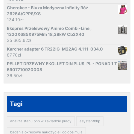
Cherokee - Bluza Medyczna Infinity Róż
2625A/CPPS/XS
134.10
zł
Ekspres Przelewowy Animo Combi-Line ,
1320X685X975Mm 18,38kW Cb2X40
35 665.62
zł
Karcher adapter 6 TR22IG-M22AG 4.111-034.0
87.70
zł
PELLET DRZEWNY EKOLLET DIN PLUS, PL - PONAD 1 T
5907710920008
36.50
zł
Tagi
analiza stanu bhp w zakładzie pracy
asystentbhp
badania okresowe nauczycieli co obejmują