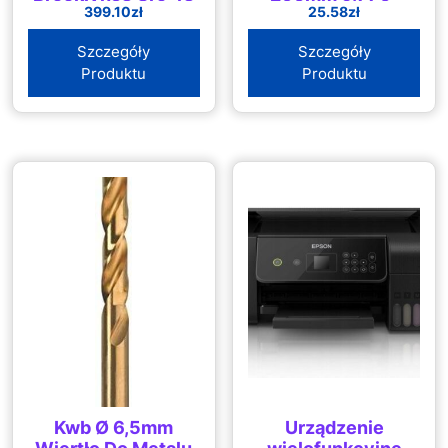
399.10
zł
25.58
zł
606.0
Szczegóły
Szczegóły
Produktu
Produktu
Kwb Ø 6,5mm
Urządzenie