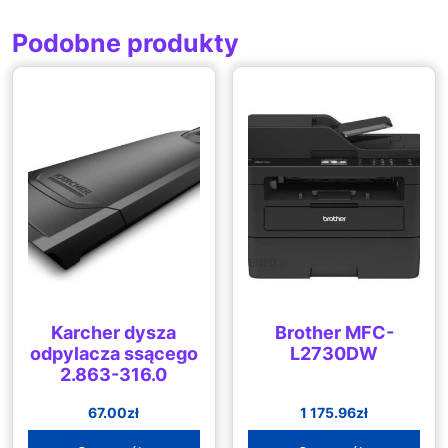
Podobne produkty
Karcher dysza
Brother MFC-
odpylacza ssącego
L2730DW
2.863-316.0
67.00
zł
1 175.96
zł