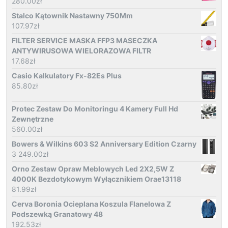
280.00
zł
Stalco Kątownik Nastawny 750Mm
107.97
zł
FILTER SERVICE MASKA FFP3 MASECZKA
ANTYWIRUSOWA WIELORAZOWA FILTR
17.68
zł
Casio Kalkulatory Fx-82Es Plus
85.80
zł
Protec Zestaw Do Monitoringu 4 Kamery Full Hd
Zewnętrzne
560.00
zł
Bowers & Wilkins 603 S2 Anniversary Edition Czarny
3 249.00
zł
Orno Zestaw Opraw Meblowych Led 2X2,5W Z
4000K Bezdotykowym Wyłącznikiem Orae13118
81.99
zł
Cerva Boronia Ocieplana Koszula Flanelowa Z
Podszewką Granatowy 48
192.53
zł